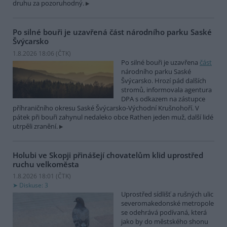
druhu za pozoruhodný.
Po silné bouři je uzavřená část národního parku Saské
Švýcarsko
1.8.2026 18:06 (
ČTK
)
Po silné bouři je uzavřena
část
národního parku Saské
Švýcarsko. Hrozí pád dalších
stromů, informovala agentura
DPA s odkazem na zástupce
příhraničního okresu Saské Švýcarsko-Východní Krušnohoří. V
pátek při bouři zahynul nedaleko obce Rathen jeden muž, další lidé
utrpěli zranění.
Holubi ve Skopji přinášejí chovatelům klid uprostřed
ruchu velkoměsta
1.8.2026 18:01 (
ČTK
)
Diskuse: 3
Uprostřed sídlišť a rušných ulic
severomakedonské metropole
se odehrává podívaná, která
jako by do městského shonu