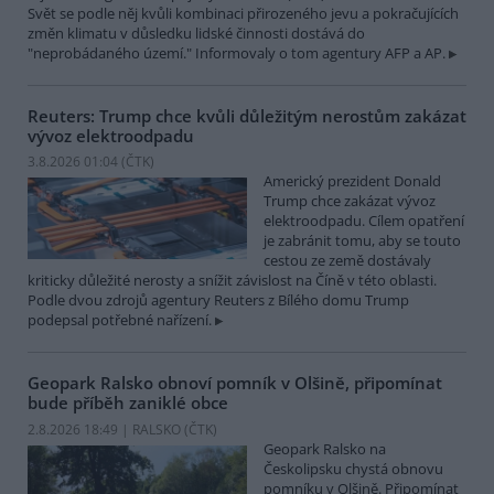
Svět se podle něj kvůli kombinaci přirozeného jevu a pokračujících
změn klimatu v důsledku lidské činnosti dostává do
"neprobádaného území." Informovaly o tom agentury AFP a AP.
Reuters: Trump chce kvůli důležitým nerostům zakázat
vývoz elektroodpadu
3.8.2026 01:04 (
ČTK
)
Americký prezident Donald
Trump chce zakázat vývoz
elektroodpadu. Cílem opatření
je zabránit tomu, aby se touto
cestou ze země dostávaly
kriticky důležité nerosty a snížit závislost na Číně v této oblasti.
Podle dvou zdrojů agentury Reuters z Bílého domu Trump
podepsal potřebné nařízení.
Geopark Ralsko obnoví pomník v Olšině, připomínat
bude příběh zaniklé obce
2.8.2026 18:49 | RALSKO (
ČTK
)
Geopark Ralsko na
Českolipsku chystá obnovu
pomníku v Olšině. Připomínat