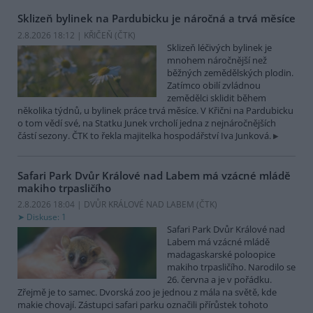
Sklizeň bylinek na Pardubicku je náročná a trvá měsíce
2.8.2026 18:12 | KŘIČEŇ (
ČTK
)
Sklizeň léčivých bylinek je
mnohem náročnější než
běžných zemědělských plodin.
Zatímco obilí zvládnou
zemědělci sklidit během
několika týdnů, u bylinek práce trvá měsíce. V Křični na Pardubicku
o tom vědí své, na Statku Junek vrcholí jedna z nejnáročnějších
částí sezony. ČTK to řekla majitelka hospodářství Iva Junková.
Safari Park Dvůr Králové nad Labem má vzácné mládě
makiho trpasličího
2.8.2026 18:04 | DVŮR KRÁLOVÉ NAD LABEM (
ČTK
)
Diskuse: 1
Safari Park Dvůr Králové nad
Labem má vzácné mládě
madagaskarské poloopice
makiho trpasličího. Narodilo se
26. června a je v pořádku.
Zřejmě je to samec. Dvorská zoo je jednou z mála na světě, kde
makie chovají. Zástupci safari parku označili přírůstek tohoto