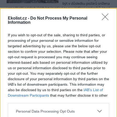
být v důsledku požárů snížena
i na několik následujících let. Vyplývá to z vyjádření agrárníků, které
ČTK oslovila. Zemědělci proto nyní v období žní více kontrolují
techniku a přehodnocují časy sklizně. Podle informací Agrární
Ekolist.cz -
Do Not Process My Personal
komory letos zemědělce zasáhly převážně menší požáry a podařilo
Information
se je lokalizovat dříve, než způsobily rozsáhlejší škody.
Výstraha
před vznikem požárů nyní platí pro celou republiku s výjimkou
If you wish to opt-out of the sale, sharing to third parties, or
severních Čech.
processing of your personal or sensitive information for
targeted advertising by us, please use the below opt-out
Mluvčí: EU nezakáže malé porce omáček či smetany,
section to confirm your selection. Please note that after your
omezení se dotknou restaurací
opt-out request is processed you may continue seeing
31.7.2026 18:47 (
ČTK
)
interest-based ads based on personal information utilized by
Diskuse: 19
us or personal information disclosed to third parties prior to
Evropská unie nezakáže prodej
your opt-out. You may separately opt-out of the further
malých porcí omáček či
disclosure of your personal information by third parties on the
smetany v obchodech.
IAB’s list of downstream participants. This information may
Budoucí omezení
also be disclosed by us to third parties on the
IAB’s List of
jednorázových plastových
porcí se budou týkat pouze jejich používání v restauracích. Na
Downstream Participants
that may further disclose it to other
dotaz ČTK to uvedl mluvčí Evropské komise (EK). Nové unijní
third parties.
nařízení o obalech a obalových odpadech (PPWR) se začne obecně
uplatňovat od letošního 12. srpna. Většina nejvýznamnějších
Personal Data Processing Opt Outs
pravidel, mimo jiné i omezení některých jednorázových plastových