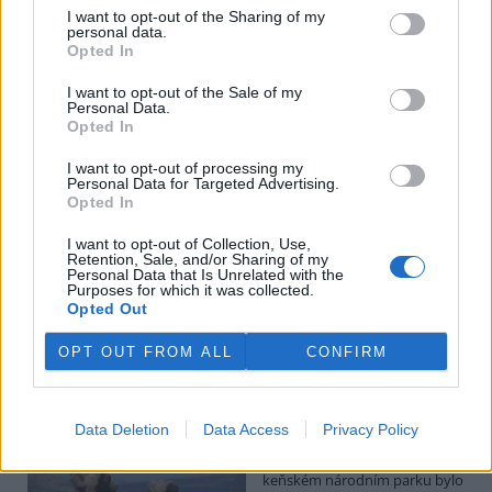
obalů na dochucovadla, ale začne platit až od roku 2030.
I want to opt-out of the Sharing of my
personal data.
Opted In
Zvířatům a krajině ve vedrech pomohou misky s vodou
či omezení sekání
I want to opt-out of the Sale of my
Personal Data.
31.7.2026 11:01 (
ČTK
)
Opted In
Diskuse: 1
Divoce žijícím zvířatům nebo
I want to opt-out of processing my
krajině mohou podle ochránců
Personal Data for Targeted Advertising.
přírody lidé v nastupujících
Opted In
vlnách veder pomoci
umísťováním misek s vodou
I want to opt-out of Collection, Use,
do zahrad, omezením sekání trávníků nebo vynecháním kypření
Retention, Sale, and/or Sharing of my
půdy. Zlepšit je podle ochránců potřeba také hospodaření s vodou,
Personal Data that Is Unrelated with the
Purposes for which it was collected.
včetně systémových kroků pro zadržování vody v krajině, uvedl
Opted Out
Český svaz ochránců přírody (ČSOP).
OPT OUT FROM ALL
CONFIRM
Úmrtí 15 slonů v Keni zřejmě způsobil kyanid z
pesticidů na rajčata, uvedla AFP
31.7.2026 10:49 (
ČTK
)
Data Deletion
Data Access
Privacy Policy
Diskuse: 2
Nedávné úmrtí 15 slonů v
keňském národním parku bylo