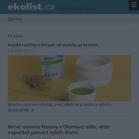
☰
/
zpravodajství
/
zprávy
Zprávy
PR článek
Asijské rostliny v Evropě: od matchy po kratom
3.8.2026 03:21
Matcha i kratom ukazují, proč záleží na původu a výběru
dodavatelů.
Mrtvé rameno Moravy v Olomouci ožilo, vědci
napočítali patnáct rybích druhů