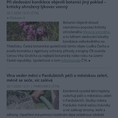
Při sledování koniklece objevili botanici jiný poklad –
kriticky ohrožený lýkovec vonný
30.7.2026 13:31 (
ČTK
)
Diskuse: 6
Botanici objevili dosud
neznámou populaci kriticky
ohroženého
lýkovce vonného
,
a to během sledování lokality
koniklece velkokvětého na
Třebíčsku. Česká botanická společnost tento objev Luďka Čecha a
Josefa Komárka z Agentury ochrany přírody a krajiny ČR ocenila
Cenou Víta Grulicha za nejlepší botanický nález roku na území
České republiky. Společnost o tom
informovala
ČTK.
Vlna veder mění v Pardubicích péči o městskou zeleň,
méně se seče, víc zalévá
30.7.2026 12:51 | PARDUBICE (
ČTK
)
Extrémně vysoké letní teploty
ovlivňují péči o městskou zeleň
v Pardubicích. Služby města
Pardubic méně sečou trávníky
a víc zalévají stromy, keře a
záhony. Opatření má pomoci rostlinám lépe zvládnout období