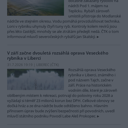
dočasně zakázaný rybolov na
nádrži Pod 1. májem na
Teplicku. Rybáři zároveň
umístili přístroje do Modlanské
nádrže ve stejném okresu. Vodu pomáhá provzdušňovat technika.
Loni v rybníku uhynuly čtyři tuny ryb. Kontroly kolem revírů jsou
přes léto častější, mnohdy se ale ztrátám předejít nedá. ČTK o tom
informoval mluvčí severočeských rybářů Jan Skalský.
V září začne dvouletá rozsáhlá oprava Veseckého
rybníka v Liberci
31.7.2026 19:19 | LIBEREC (
ČTK
)
Rozsáhlá oprava Veseckého
rybníka v Liberci, známého i
pod názvem Tajch, začne v
září. Práce na historickém
vodním díle, které je zároveň
oblíbeným místem k rekreaci, potrvají do poloviny roku 2028 a
vyžádají si téměř 23 milionů korun bez DPH. Celkové obnovy se
dočká hráz a ze dna nádrže bude odtěženo bahno. Hlavním
přínosem úprav bude zvýšení bezpečnosti při povodních, uvedl
mluvčí státního podniku Povodí Labe Aleš Prokopec.