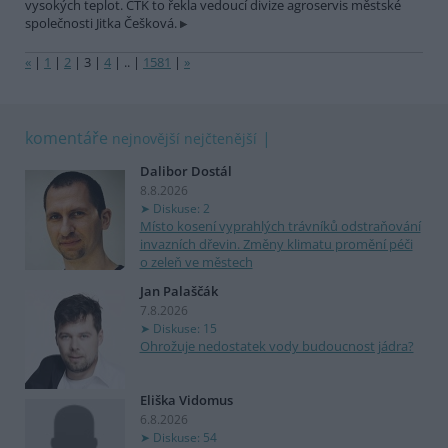
vysokých teplot. ČTK to řekla vedoucí divize agroservis městské
společnosti Jitka Češková.
«
|
1
|
2
|
3
|
4
|
..
|
1581
|
»
komentáře
nejnovější
nejčtenější
Dalibor Dostál
8.8.2026
Diskuse: 2
Místo kosení vyprahlých trávníků odstraňování
invazních dřevin. Změny klimatu promění péči
o zeleň ve městech
Jan Palaščák
7.8.2026
Diskuse: 15
Ohrožuje nedostatek vody budoucnost jádra?
Eliška Vidomus
6.8.2026
Diskuse: 54