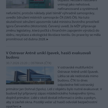
odpadu. Aktuální nastavení
vnímají jako nehotové,
nefinancované a systémově
nefunkční, protože náklady platí téměř výhradně samosprávy,
uvedlo Sdružení místních samospráv ČR (SMS ČR). Na tuto
skutečnost sdružení upozornilo také ministra životního prostředí
Igora Červeného (Motoristé). Červený uvedl, že MŽP připravuje
změnu legislativy, která počítá s finančním zapojením výrobců do
sběru, recyklace a ekologické likvidace textilu. Do praxe by se měla
promítnout od dubna 2028.
V Ostravar Aréně unikl čpavek, hasiči evakuovali
budovu
30.7.2026 23:20 | OSTRAVA (
ČTK
)
V ostravské multifunkční
Ostravar Aréně unikl čpavek.
Látka se ale nedostala mimo
budovu. ČTK to dnes
odpoledne řekl ostravský
primátor Jan Dohnal (Spolu). Lidi z objektu bylo nutné evakuovat. V
budově byl přípravný zápas mládežnického hokejového týmu,
doplnil primátor. Lidé v okolí dostali informaci o úniku a pokyn,
aby si zavřeli okna. Později večer už hasiči odvolali bezpečnostní
opatření.