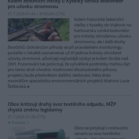
Kolem železniční vlečky u Kyselky vzniká biokoridor
pro užovku stromovou
31.7.2026 01:44 | KYSELKA (
ČTK
)
Kolem historické železniční
vlečky z Kyselky do Vojkovic na
Karlovarsku vzniká biokoridor
pro kriticky ohroženou užovku
stromovou, ale i další druhy
živočichů. Ochráncům přírody se při pravidelném monitoringu
podařilo v lokalitě zaznamenat už tři jedince kriticky ohrožené
užovky stromové, ačkoli její nejčastější výskyt je kolem Stráže nad
Ohří. Pozorování tak potvrzují, že vytvářené podmínky mohou být
pro tento druh vhodné. Hodnocení dlouhodobého přínosu
projektu bude předmětem dalšího sledování, řekla dnes
novinářům specialistka environmentálních projektů Mattoni Lucie
Štefanská.
Obce kritizují drahý svoz textilního odpadu, MŽP
chystá změnu legislativy
31.7.2026 01:28 (
ČTK
)
Diskuse: 1
Obce se potýkají s rostoucími
cenami za svoz textilního