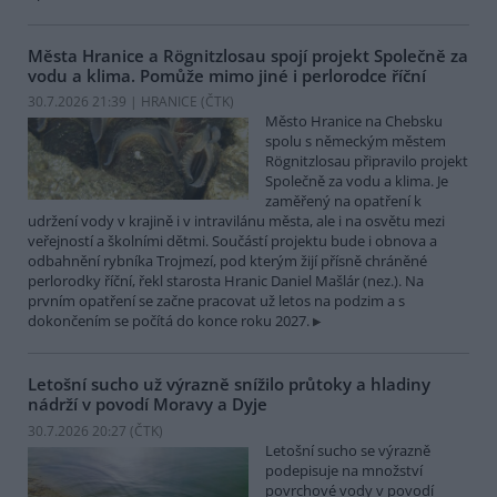
Města Hranice a Rögnitzlosau spojí projekt Společně za
vodu a klima. Pomůže mimo jiné i perlorodce říční
30.7.2026 21:39 | HRANICE (
ČTK
)
Město Hranice na Chebsku
spolu s německým městem
Rögnitzlosau připravilo projekt
Společně za vodu a klima. Je
zaměřený na opatření k
udržení vody v krajině i v intravilánu města, ale i na osvětu mezi
veřejností a školními dětmi. Součástí projektu bude i obnova a
odbahnění rybníka Trojmezí, pod kterým žijí přísně chráněné
perlorodky říční, řekl starosta Hranic Daniel Mašlár (nez.). Na
prvním opatření se začne pracovat už letos na podzim a s
dokončením se počítá do konce roku 2027.
Letošní sucho už výrazně snížilo průtoky a hladiny
nádrží v povodí Moravy a Dyje
30.7.2026 20:27 (
ČTK
)
Letošní sucho se výrazně
podepisuje na množství
povrchové vody v povodí