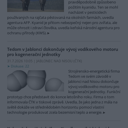
pravděpodobně způsobeno
požitím kyanidu. Ten se mohl
nacházet v pesticidech
používaných na rajčata pěstovaná na okolních farmách, uvedla
agentura AFP. Kyanid je přitom nebezpečný nejen pro zvířata, ale
může ohrozit i zdraví člověka, uvedla keňská národní agentura pro
ochranu přírody (KWS).
Tedom v Jablonci dokončuje vývoj vodíkového motoru
pro kogenerační jednotky
31.7.2026 10:05 | JABLONEC NAD NISOU (
ČTK
)
Diskuse: 22
Strojírensko-energetická firma
Tedom ve svém závodě v
Jablonci nad Nisou dokončuje
vývoj vodíkového motoru pro
kogenerační jednotky. Funkční
prototyp chce představit do konce letošního roku. Firma o tom
informovala ČTK v tiskové zprávě. Uvedla, že jako jedna z mála na
světě dokáže ve střednědobém horizontu pomocí vlastní
technologie produkovat zcela bezemisní teplo a energie.