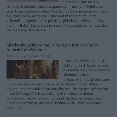
nepatřila. Hejno desítek
strakatých holubů krouží nad panelovými domy, střemhlav se
snáší k zemi a znovu vzlétá. Pro své chovatele nejsou jen koníčkem,
ale i způsobem, jak na chvíli uniknout každodennímu ruchu
velkoměsta. Agentura AFP přibližuje příběh tradičního koníčku,
který na Balkáně přetrvává po staletí, i když dnes už není zdaleka
tak rozšířený jako dříve.
Mladečské jeskyně mají v horkých letních dnech
rekordní návštěvnost
1.8.2026 17:47 | PRAHA (
ČTK
)
Rekordní návštěvnost mají v
těchto horkých letních dnech
Mladečské jeskyně u Litovle na
Olomoucku, které
návštěvníkům poskytují aspoň
dočasnou úlevu od úmorného vedra. Zatímco na zemském
povrchu teplota kvůli přílivu horkého vzduchu výrazně překračuje
hranici 30 stupňů Celsia, v chladných chodbách a dómech
Mladečských jeskyní se celoročně pohybuje kolem deseti stupňů
Celsia. Lidé proto při plánování letního výletu často volí právě
jeskyně.