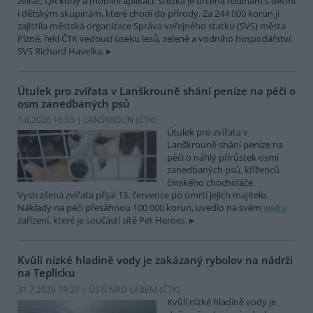
zvířat, QR kódy a mobilní aplikaci. Stezka je určena rodinám s dětmi
i dětským skupinám, které chodí do přírody. Za 244 000 korun ji
zajistila městská organizace Správa veřejného statku (SVS) města
Plzně, řekl ČTK vedoucí úseku lesů, zeleně a vodního hospodářství
SVS Richard Havelka.
Útulek pro zvířata v Lanškrouně shání peníze na péči o
osm zanedbaných psů
1.8.2026 16:55 | LANŠKROUN (
ČTK
)
Útulek pro zvířata v
Lanškrouně shání peníze na
péči o náhlý přírůstek osmi
zanedbaných psů, kříženců
čínského chocholáče.
Vystrašená zvířata přijal 13. července po úmrtí jejich majitele.
Náklady na péči přesáhnou 100 000 korun, uvedlo na svém
webu
zařízení, které je součástí sítě Pet Heroes.
Kvůli nízké hladině vody je zakázaný rybolov na nádrži
na Teplicku
31.7.2026 19:27 | ÚSTÍ NAD LABEM (
ČTK
)
Kvůli nízké hladině vody je