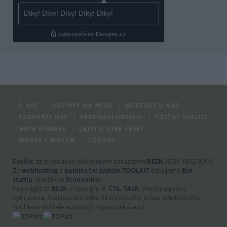
O NÁS
NOVINKY NA WEBU
INZERUJTE U NÁS
PODPOŘTE NÁS
PŘEBÍRÁNÍ OBSAHU
TIŠTĚNÝ EKOLIST
MAPA STRÁNEK
DEJTE O SOBĚ VĚDĚT
ZPRÁVY E-MAILEM
COOKIES
Ekolist.cz
je vydáván občanským sdružením
BEZK
. ISSN 1802-9019.
Za
webhosting
a
publikační systém TOOLKIT
děkujeme
Ecn
studiu
. Navštivte
Ecomonitor
.
Copyright ©
BEZK
. Copyright ©
ČTK
,
TASR
. Všechna práva
vyhrazena. Publikování nebo šíření obsahu je bez předchozího
souhlasu držitele autorských práv zakázáno.