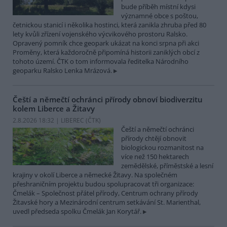
bude příběh místní kdysi
významné obce s poštou,
četnickou stanicí i několika hostinci, která zanikla zhruba před 80
lety kvůli zřízení vojenského výcvikového prostoru Ralsko.
Opravený pomník chce geopark ukázat na konci srpna při akci
Proměny, která každoročně připomíná historii zaniklých obcí z
tohoto území. ČTK o tom informovala ředitelka Národního
geoparku Ralsko Lenka Mrázová.
Čeští a němečtí ochránci přírody obnoví biodiverzitu
kolem Liberce a Žitavy
2.8.2026 18:32 | LIBEREC (
ČTK
)
Čeští a němečtí ochránci
přírody chtějí obnovit
biologickou rozmanitost na
více než 150 hektarech
zemědělské, příměstské a lesní
krajiny v okolí Liberce a německé Žitavy. Na společném
přeshraničním projektu budou spolupracovat tři organizace:
Čmelák – Společnost přátel přírody, Centrum ochrany přírody
Žitavské hory a Mezinárodní centrum setkávání St. Marienthal,
uvedl předseda spolku Čmelák Jan Korytář.