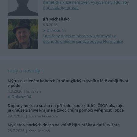
Klimatická krize není over. Vyzýváme vládu, aby
ji přestala ignorovat
Jiří Michalisko
6.8.2026
Diskuse: 19
Otevřený dopis ministerstvu průmyslu a
obchodu ohledně sanace odvalu Heřmanice
rady a návody
Mýtus o zeleném koberci: Proč anglický trávník v létě zabíjí život
v půdě
4.8.2026 | Jan Skala
Diskuse: 34
Dopady horka a sucha na přírodu jsou kritické. ČSOP ukazuje,
jak může žíznivé krajině a živočichům pomoci veřejnost i obce
29.7.2026 | Zuzana Kučerová
Myslete v horkých dnech na volně žijící ptáky a další zvířata
28.7.2026 | Karel Makoň