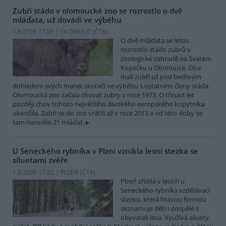
Zubří stádo v olomoucké zoo se rozrostlo o dvě
mláďata, už dovádí ve výběhu
1.8.2026 17:28 | OLOMOUC (
ČTK
)
O dvě mláďata se letos
rozrostlo stádo zubrů v
zoologické zahradě na Svatém
Kopečku u Olomouce. Oba
malí zubři už pod bedlivým
dohledem svých matek skotačí ve výběhu s ostatními členy stáda.
Olomoucká zoo začala chovat zubry v roce 1973. O třináct let
později chov tohoto největšího divokého evropského kopytníka
ukončila. Zubři se do zoo vrátili až v roce 2013 a od této doby se
tam narodilo 21 mláďat.
U Seneckého rybníka v Plzni vznikla lesní stezka se
siluetami zvěře
1.8.2026 17:22 | PLZEŇ (
ČTK
)
Plzeň zřídila v lesích u
Seneckého rybníka vzdělávací
stezku, která hravou formou
seznamuje děti i dospělé s
obyvateli lesa. Využívá siluety