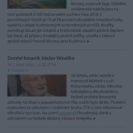
Moravy a povodí Dyje. Důležité
vodárenské nádrže jsou na
tom podobně či hůř než ve velmi suchém roce 2018. V
povrchových tocích je 13 až 58 procent obvyklého množství vody,
vyplývá z deseti hodnocených vodoměrných profilů. Bouřky
pomáhají situaci jen lokálně a krátkodobě, zásadní plošné zlepšení
lze čekat, až přijdou trvalejší a plošné srážky, uvedla v tiskové
zprávě mluvčí Povodí Moravy Jana Kučerová.
Zemřel botanik Václav Větvička
30.7.2026 18:05 | LUŽE (
ČTK
)
Diskuse: 6
Ve středu večer zemřel v
Hamzově léčebně v Luži -
Košumberku Václav Větvička.
Někdejšímu dlouholetému
řediteli pražské Botanické
zahrady Na Slupi a popularizátorovi říše rostlin bylo 88 let. Poslední
rozloučení se uskuteční v rodinném kruhu. ČTK o tom informoval
Větvičkův syn Ivan. Na úmrtí
upozornil
Chrudimský deník s
odvoláním na ředitele léčebny Václava Volejníka.