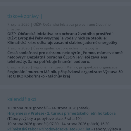
tiskové zprávy
7. srpna 2026 |
OIŽP- Občanská iniciativa pro ochranu životního
prostředí
OIŽP- Občanská iniciativa pro ochranu životního prostředí :
OIŽP: Evropské řeky vysychají a voda v nich se otepluje:
Klimatická krize odhaluje zásadní slabinu jaderné energetiky
7. srpna 2026 |
Česká společnost pro ochranu netopýrů
Česká společnost pro ochranu netopýrů: „Pomoc, máme v domě
netopýry!“ Bezplatná poradna ČESON je v létě zavalena
telefonáty. Sama potřebuje finanční podporu.
6. srpna 2026 |
Regionální muzeum Mělník, příspěvková organizace
Regionální muzeum Mělník, příspěvková organizace: Výstava 50
let CHKO Kokořínsko - Máchův kraj
kalendář akcí
10. srpna 2026 (pondělí) - 14. srpna 2026 (pátek)
Hrajeme si v Pralese - 2. turnus příměstského letního tábora
(Tábory, výlety a pobytové akce, Praha 19 )
10. srpna 2026 (pondělí) 07:30 - 14. srpna 2026 (pátek) 16:30
Příměstský tábor Přírodovědecké léto (8-11 let)
(Tábory, výlety a