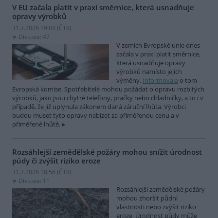
V EU začala platit v praxi směrnice, která usnadňuje
opravy výrobků
31.7.2026 19:04 (
ČTK
)
Diskuse: 47
V zemích Evropské unie dnes
začala v praxi platit směrnice,
která usnadňuje opravy
výrobků namísto jejich
výměny.
Informovala
o tom
Evropská komise. Spotřebitelé mohou požádat o opravu rozbitých
výrobků, jako jsou chytré telefony, pračky nebo chladničky, a to i v
případě, že již uplynula zákonem daná záruční lhůta. Výrobci
budou muset tyto opravy nabízet za přiměřenou cenu a v
přiměřené lhůtě.
Rozsáhlejší zemědělské požáry mohou snížit úrodnost
půdy či zvýšit riziko eroze
31.7.2026 18:56 (
ČTK
)
Diskuse: 11
Rozsáhlejší zemědělské požáry
mohou zhoršit půdní
vlastnosti nebo zvýšit riziko
eroze. Úrodnost půdy může