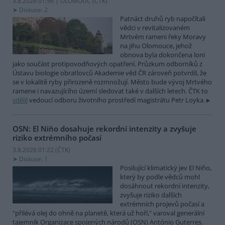
3.8.2026 01:56 | OLOMOUC (
ČTK
)
Diskuse: 2
Patnáct druhů ryb napočítali
vědci v revitalizovaném
Mrtvém rameni řeky Moravy
na jihu Olomouce, jehož
obnova byla dokončena loni
jako součást protipovodňových opatření. Průzkum odborníků z
Ústavu biologie obratlovců Akademie věd ČR zároveň potvrdil, že
se v lokalitě ryby přirozeně rozmnožují. Město bude vývoj Mrtvého
ramene i navazujícího území sledovat také v dalších letech. ČTK to
sdělil
vedoucí odboru životního prostředí magistrátu Petr Loyka.
OSN: El Niňo dosahuje rekordní intenzity a zvyšuje
riziko extrémního počasí
3.8.2026 01:22 (
ČTK
)
Diskuse: 1
Posilující klimatický jev El Niňo,
který by podle vědců mohl
dosáhnout rekordní intenzity,
zvyšuje riziko dalších
extrémních projevů počasí a
"přilévá olej do ohně na planetě, která už hoří," varoval generální
tajemník Organizace spojených národů (OSN) António Guterres.