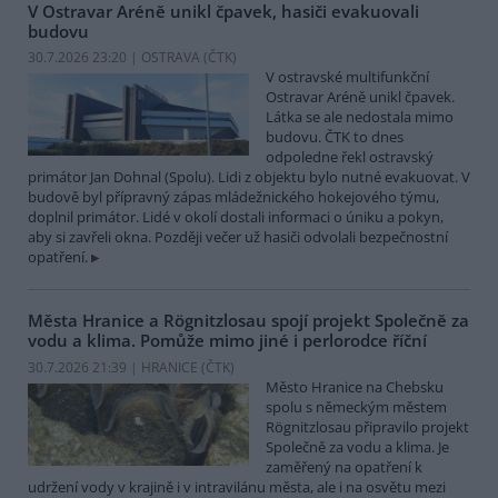
V Ostravar Aréně unikl čpavek, hasiči evakuovali
budovu
30.7.2026 23:20 | OSTRAVA (
ČTK
)
V ostravské multifunkční
Ostravar Aréně unikl čpavek.
Látka se ale nedostala mimo
budovu. ČTK to dnes
odpoledne řekl ostravský
primátor Jan Dohnal (Spolu). Lidi z objektu bylo nutné evakuovat. V
budově byl přípravný zápas mládežnického hokejového týmu,
doplnil primátor. Lidé v okolí dostali informaci o úniku a pokyn,
aby si zavřeli okna. Později večer už hasiči odvolali bezpečnostní
opatření.
Města Hranice a Rögnitzlosau spojí projekt Společně za
vodu a klima. Pomůže mimo jiné i perlorodce říční
30.7.2026 21:39 | HRANICE (
ČTK
)
Město Hranice na Chebsku
spolu s německým městem
Rögnitzlosau připravilo projekt
Společně za vodu a klima. Je
zaměřený na opatření k
udržení vody v krajině i v intravilánu města, ale i na osvětu mezi