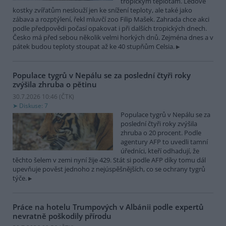
tropickým teplotám. Ledové
kostky zvířatům neslouží jen ke snížení teploty, ale také jako
zábava a rozptýlení, řekl mluvčí zoo Filip Mašek. Zahrada chce akci
podle předpovědi počasí opakovat i při dalších tropických dnech.
Česko má před sebou několik velmi horkých dnů. Zejména dnes a v
pátek budou teploty stoupat až ke 40 stupňům Celsia.
Populace tygrů v Nepálu se za poslední čtyři roky
zvýšila zhruba o pětinu
30.7.2026 10:46 (
ČTK
)
Diskuse: 7
Populace tygrů v Nepálu se za
poslední čtyři roky zvýšila
zhruba o 20 procent. Podle
agentury AFP to uvedli tamní
úředníci, kteří odhadují, že
těchto šelem v zemi nyní žije 429. Stát si podle AFP díky tomu dál
upevňuje pověst jednoho z nejúspěšnějších, co se ochrany tygrů
týče.
Práce na hotelu Trumpových v Albánii podle expertů
nevratně poškodily přírodu