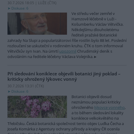
30.7.2026 18:05 | LUŽE (
ČTK
)
Diskuse: 6
Ve středu večer zemřel v
Hamzově léčebně v Luži -
Košumberku Václav Větvička.
Někdejšímu dlouholetému
řediteli pražské Botanické
zahrady Na Slupi a popularizátorovi říše rostlin bylo 88 let. Poslední
rozloučení se uskuteční v rodinném kruhu. ČTK o tom informoval
Větvičkův syn Ivan. Na úmrtí
upozornil
Chrudimský deník s
odvoláním na ředitele léčebny Václava Volejníka.
Při sledování koniklece objevili botanici jiný poklad –
kriticky ohrožený lýkovec vonný
30.7.2026 13:31 (
ČTK
)
Diskuse: 6
Botanici objevili dosud
neznámou populaci kriticky
ohroženého
lýkovce vonného
,
a to během sledování lokality
koniklece velkokvětého na
Třebíčsku. Česká botanická společnost tento objev Luďka Čecha a
Josefa Komárka z Agentury ochrany přírody a krajiny ČR ocenila