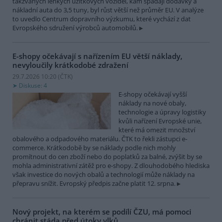
takzvaných lehkých užitkových vozidel, kam spadají dodávky a
nákladní auta do 3,5 tuny, byl růst větší než průměr EU. V analýze
to uvedlo Centrum dopravního výzkumu, které vychází z dat
Evropského sdružení výrobců automobilů.
E-shopy očekávají s nařízením EU větší náklady,
nevyloučily krátkodobé zdražení
29.7.2026 10:20 (
ČTK
)
Diskuse: 4
E-shopy očekávají vyšší
náklady na nové obaly,
technologie a úpravy logistiky
kvůli nařízení Evropské unie,
které má omezit množství
obalového a odpadového materiálu. ČTK to řekli zástupci e-
commerce. Krátkodobě by se náklady podle nich mohly
promítnout do cen zboží nebo do poplatků za balné, zvýšit by se
mohla administrativní zátěž pro e-shopy. Z dlouhodobého hlediska
však investice do nových obalů a technologií může náklady na
přepravu snížit. Evropský předpis začne platit 12. srpna.
Nový projekt, na kterém se podílí ČZU, má pomoci
chránit stáda před útoky vlků