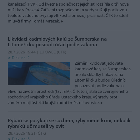
kanalizací (PVK). Od května společnost jejich síť rozšířila o tři nová
mlžítka v Praze 4. Zařízení rozprašováním vody snižují pocitovou
teplotu vzduchu, zvyšují vlhkost a omezují prašnost. ČTK to sdělil
mluvčí firmy Tomáš Mrázek.
Likvidaci kadmiových kalů ze Šumperska na
Litoměřicku posoudí úřad podle zákona
28.7.2026 19:44 | LUKAVEC (
ČTK
)
Diskuse: 2
Záměr likvidovat jedovaté
kadmiové kaly ze Šumperska v
areálu skládky Lukavec na
Litoměřicku budou úředníci
posuzovat podle zákona o
vlivu na životní prostředí (tzv. EIA). ČTK to zjistila ze zveřejněného
rozhodnutí Krajského úřadu Ústeckého kraje. Výhrady proti
záměru mají ústečtí krajští radní i město Lovosice.
Rybáři se potýkají se suchem, ryby méně krmí, několik
rybníků už museli vylovit
28.7.2026 18:21 (
ČTK
)
Diskuse: 5