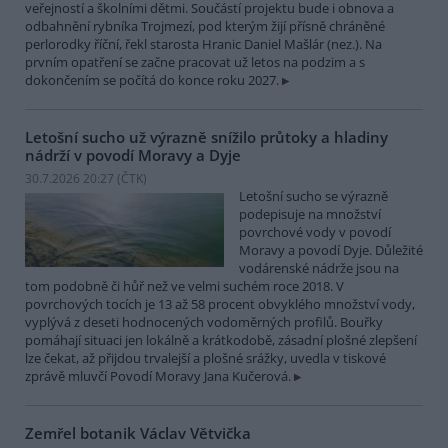
veřejností a školními dětmi. Součástí projektu bude i obnova a
odbahnění rybníka Trojmezí, pod kterým žijí přísně chráněné
perlorodky říční, řekl starosta Hranic Daniel Mašlár (nez.). Na
prvním opatření se začne pracovat už letos na podzim a s
dokončením se počítá do konce roku 2027.
Letošní sucho už výrazně snížilo průtoky a hladiny
nádrží v povodí Moravy a Dyje
30.7.2026 20:27 (
ČTK
)
Letošní sucho se výrazně
podepisuje na množství
povrchové vody v povodí
Moravy a povodí Dyje. Důležité
vodárenské nádrže jsou na
tom podobně či hůř než ve velmi suchém roce 2018. V
povrchových tocích je 13 až 58 procent obvyklého množství vody,
vyplývá z deseti hodnocených vodoměrných profilů. Bouřky
pomáhají situaci jen lokálně a krátkodobě, zásadní plošné zlepšení
lze čekat, až přijdou trvalejší a plošné srážky, uvedla v tiskové
zprávě mluvčí Povodí Moravy Jana Kučerová.
Zemřel botanik Václav Větvička