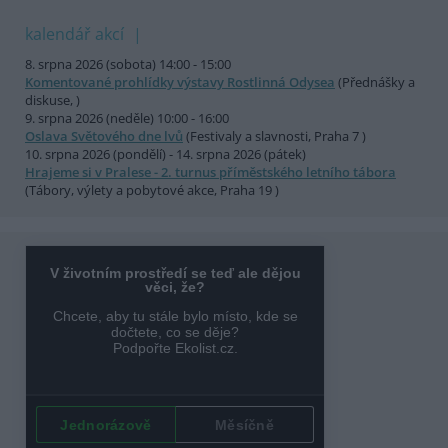
kalendář akcí
8. srpna 2026 (sobota) 14:00 - 15:00
Komentované prohlídky výstavy Rostlinná Odysea
(Přednášky a
diskuse, )
9. srpna 2026 (neděle) 10:00 - 16:00
Oslava Světového dne lvů
(Festivaly a slavnosti, Praha 7 )
10. srpna 2026 (pondělí) - 14. srpna 2026 (pátek)
Hrajeme si v Pralese - 2. turnus příměstského letního tábora
(Tábory, výlety a pobytové akce, Praha 19 )