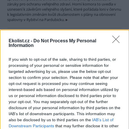
záruky pro ochranu veřejného zdraví. Horní komora to uvedla v
usnesení k závěrům veřejného slyšení, které pořádala loni v červnu
k legislativním změnám kvůli zkušenostem s plány na obnovení
spalovny v Rybitví na Pardubicku.
V národním parku v Keni uhynulo až 15 slonů, úřady
Ekolist.cz -
Do Not Process My Personal
zkoumají příčinu
Information
29.7.2026 19:07 (
ČTK
)
Úřady v Keni vyšetřují úmrtí až
15 slonů, k němuž došlo v
If you wish to opt-out of the sale, sharing to third parties, or
uplynulém měsíci v národním
processing of your personal or sensitive information for
parku Amboseli. V minulosti se
targeted advertising by us, please use the below opt-out
v této východoafrické zemi
section to confirm your selection. Please note that after your
opakovaně objevily případy otrav slonů, které souvisely s
opt-out request is processed you may continue seeing
pytláctvím, uvedla agentura AP.
interest-based ads based on personal information utilized by
us or personal information disclosed to third parties prior to
Soud v Plzni dal pokutu a zákaz funkcí za legalizaci
your opt-out. You may separately opt-out of the further
cesty u Klínovce
disclosure of your personal information by third parties on the
29.7.2026 15:51 (
ČTK
)
IAB’s list of downstream participants. This information may
Pokutu 73 000 korun a zákaz
also be disclosed by us to third parties on the
IAB’s List of
výkonu funkcí spojených s
Downstream Participants
that may further disclose it to other
řídící, organizační a