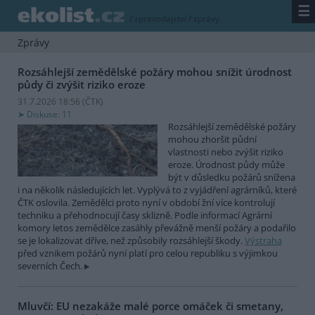
☰
/
zpravodajství
/
zprávy
Zprávy
Rozsáhlejší zemědělské požáry mohou snížit úrodnost
půdy či zvýšit riziko eroze
31.7.2026 18:56 (
ČTK
)
Diskuse: 11
Rozsáhlejší zemědělské požáry
mohou zhoršit půdní
vlastnosti nebo zvýšit riziko
eroze. Úrodnost půdy může
být v důsledku požárů snížena
i na několik následujících let. Vyplývá to z vyjádření agrárníků, které
ČTK oslovila. Zemědělci proto nyní v období žní více kontrolují
techniku a přehodnocují časy sklizně. Podle informací Agrární
komory letos zemědělce zasáhly převážně menší požáry a podařilo
se je lokalizovat dříve, než způsobily rozsáhlejší škody.
Výstraha
před vznikem požárů nyní platí pro celou republiku s výjimkou
severních Čech.
Mluvčí: EU nezakáže malé porce omáček či smetany,