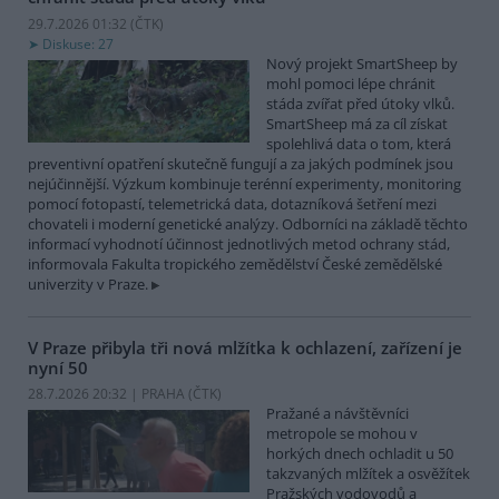
29.7.2026 01:32 (
ČTK
)
Diskuse: 27
Nový projekt SmartSheep by
mohl pomoci lépe chránit
stáda zvířat před útoky vlků.
SmartSheep má za cíl získat
spolehlivá data o tom, která
preventivní opatření skutečně fungují a za jakých podmínek jsou
nejúčinnější. Výzkum kombinuje terénní experimenty, monitoring
pomocí fotopastí, telemetrická data, dotazníková šetření mezi
chovateli i moderní genetické analýzy. Odborníci na základě těchto
informací vyhodnotí účinnost jednotlivých metod ochrany stád,
informovala Fakulta tropického zemědělství České zemědělské
univerzity v Praze.
V Praze přibyla tři nová mlžítka k ochlazení, zařízení je
nyní 50
28.7.2026 20:32 | PRAHA (
ČTK
)
Pražané a návštěvníci
metropole se mohou v
horkých dnech ochladit u 50
takzvaných mlžítek a osvěžítek
Pražských vodovodů a