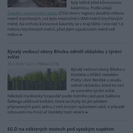
byly běžné před kůrovcovou
kalamitou. Podle údajů
Českého statistického úřadu
(ČSÚ) vloni v regionu dosáhla milionu
metrů krychlových, což bylo meziročně o 9000 metrů krychlových
méně. Na vrcholu kůrovcové kalamity se v kraji těžilo i více než 1,6
milionu krychlových metrů, před jejím vypuknutím méně než
milion.
Bývalý vedoucí obory Březka odmítl obžalobu z týrání
zvířat
29.7.2026 12:27 | PRAHA (
ČTK
)
Bývalý vedoucí obory Březka u
Kostelce u Křížků nedaleko
Prahy Libor Beníček u soudu
odmítl obžalobu, která ho viní
ze surového týrání zvířat.
Někdejší myslivecký hospodář podle státního zástupce Dalibora
Šellenga ubližoval kočkám, které se chytly do jím předem
připravených pastí. Jednu z nich krutým způsobem zabil. V případě
odsouzení mu hrozí až šestiletý trest vězení.
EG.D na některých místech pod vysokým napětím