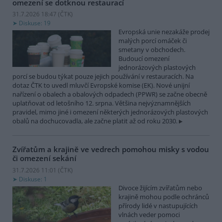
omezení se dotknou restaurací
31.7.2026 18:47 (
ČTK
)
Diskuse: 19
Evropská unie nezakáže prodej
malých porcí omáček či
smetany v obchodech.
Budoucí omezení
jednorázových plastových
porcí se budou týkat pouze jejich používání v restauracích. Na
dotaz ČTK to uvedl mluvčí Evropské komise (EK). Nové unijní
nařízení o obalech a obalových odpadech (PPWR) se začne obecně
uplatňovat od letošního 12. srpna. Většina nejvýznamnějších
pravidel, mimo jiné i omezení některých jednorázových plastových
obalů na dochucovadla, ale začne platit až od roku 2030.
Zvířatům a krajině ve vedrech pomohou misky s vodou
či omezení sekání
31.7.2026 11:01 (
ČTK
)
Diskuse: 1
Divoce žijícím zvířatům nebo
krajině mohou podle ochránců
přírody lidé v nastupujících
vlnách veder pomoci