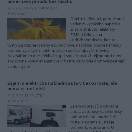
ponechává přírodu bez zásahu
29.7.2026 11:49 | KLIKOV (
ČTK
)
Diskuse: 1
O šetrný přístup k přírodě pod
vedením vysokého napětí se
snaží distributor elektřiny
EG.D. U Klikova na
Jindřichohradecku, kde se
vyskytují vzácné rostliny a živočichové, například plošně nefrézují
pás pod vysokým napětím, ale jen odstraňují vyšší dřeviny.
Novinářům to dnes řekli zástupci společnosti. Chtějí pomoci tomu,
aby krajina kolem energetické infrastruktury byla druhově pestřejší
a odolnější.
Zájem o elektrická nákladní auta v Česku roste, ale
pomaleji než v EU
29.7.2026 11:25 (
ČTK
)
Diskuse: 2
Zájem dopravců o nákladní
auta a autobusy na elektrický
pohon v Česku meziročně
roste, ale pomaleji, než je
průměr Evropské unie. U