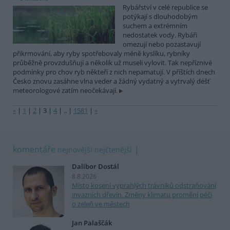
Rybářství v celé republice se
potýkají s dlouhodobým
suchem a extrémním
nedostatek vody. Rybáři
omezují nebo pozastavují
přikrmování, aby ryby spotřebovaly méně kyslíku, rybníky
průběžně provzdušňují a několik už museli vylovit. Tak nepříznivé
podmínky pro chov ryb někteří z nich nepamatují. V příštích dnech
Česko znovu zasáhne vlna veder a žádný vydatný a vytrvalý déšť
meteorologové zatím neočekávají.
«
|
1
|
2
|
3
|
4
|
..
|
1581
|
»
komentáře
nejnovější
nejčtenější
Dalibor Dostál
8.8.2026
Místo kosení vyprahlých trávníků odstraňování
invazních dřevin. Změny klimatu promění péči
o zeleň ve městech
Jan Palaščák