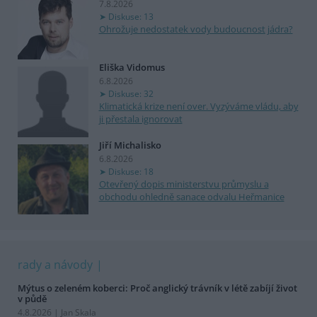
7.8.2026
Diskuse: 13
Ohrožuje nedostatek vody budoucnost jádra?
Eliška Vidomus
6.8.2026
Diskuse: 32
Klimatická krize není over. Vyzýváme vládu, aby
ji přestala ignorovat
Jiří Michalisko
6.8.2026
Diskuse: 18
Otevřený dopis ministerstvu průmyslu a
obchodu ohledně sanace odvalu Heřmanice
rady a návody
Mýtus o zeleném koberci: Proč anglický trávník v létě zabíjí život
v půdě
4.8.2026 | Jan Skala