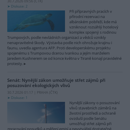
30.7.2026 09:56 (
ČTK
)
Diskuse: 2
Při přípravných pracích v
přírodní rezervaci na
albánském pobřeží, kde má
vzniknout rozsáhlý hotelový
komplex spojený s rodinou
Trumpových, podle nevládních organizací a vědců vznikly
nenapravitelné škody. Výstavba podle nich ohrožuje krajinu i
faunu, uvedla agentura AFP. Proti developerskému projektu
spojenému s Trumpovou dcerou Ivankou a jejím manželem
Jaredem Kushnerem se od konce května v Tiraně konají pravidelné
protesty.
Senát: Nynější zákon umožňuje střet zájmů při
posuzování ekologických vlivů
30.7.2026 01:17 | PRAHA (
ČTK
)
Diskuse: 1
Nynější zákony o posuzování
vlivů stavebních záměrů na
životní prostředí a ochraně
ovzduší podle Senátu
umožňují střet zájmů při
zpracování posudků a měření emisí a nevytvářejí dostatečné