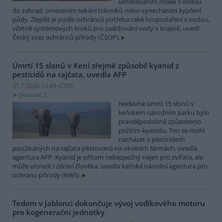
umísťováním misek s vodou
do zahrad, omezením sekání trávníků nebo vynecháním kypření
půdy. Zlepšit je podle ochránců potřeba také hospodaření s vodou,
včetně systémových kroků pro zadržování vody v krajině, uvedl
Český svaz ochránců přírody (ČSOP).
Úmrtí 15 slonů v Keni zřejmě způsobil kyanid z
pesticidů na rajčata, uvedla AFP
31.7.2026 10:49 (
ČTK
)
Diskuse: 2
Nedávné úmrtí 15 slonů v
keňském národním parku bylo
pravděpodobně způsobeno
požitím kyanidu. Ten se mohl
nacházet v pesticidech
používaných na rajčata pěstovaná na okolních farmách, uvedla
agentura AFP. Kyanid je přitom nebezpečný nejen pro zvířata, ale
může ohrozit i zdraví člověka, uvedla keňská národní agentura pro
ochranu přírody (KWS).
Tedom v Jablonci dokončuje vývoj vodíkového motoru
pro kogenerační jednotky