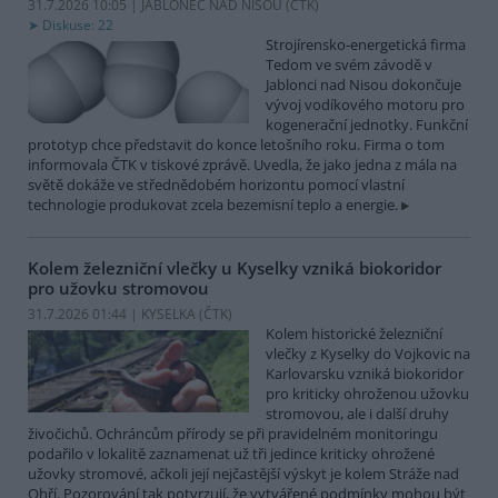
31.7.2026 10:05 | JABLONEC NAD NISOU (
ČTK
)
Diskuse: 22
Strojírensko-energetická firma
Tedom ve svém závodě v
Jablonci nad Nisou dokončuje
vývoj vodíkového motoru pro
kogenerační jednotky. Funkční
prototyp chce představit do konce letošního roku. Firma o tom
informovala ČTK v tiskové zprávě. Uvedla, že jako jedna z mála na
světě dokáže ve střednědobém horizontu pomocí vlastní
technologie produkovat zcela bezemisní teplo a energie.
Kolem železniční vlečky u Kyselky vzniká biokoridor
pro užovku stromovou
31.7.2026 01:44 | KYSELKA (
ČTK
)
Kolem historické železniční
vlečky z Kyselky do Vojkovic na
Karlovarsku vzniká biokoridor
pro kriticky ohroženou užovku
stromovou, ale i další druhy
živočichů. Ochráncům přírody se při pravidelném monitoringu
podařilo v lokalitě zaznamenat už tři jedince kriticky ohrožené
užovky stromové, ačkoli její nejčastější výskyt je kolem Stráže nad
Ohří. Pozorování tak potvrzují, že vytvářené podmínky mohou být