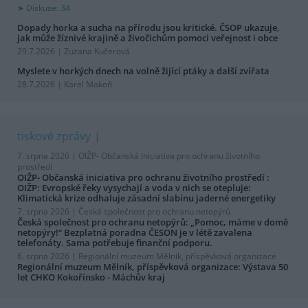
Diskuse: 34
Dopady horka a sucha na přírodu jsou kritické. ČSOP ukazuje,
jak může žíznivé krajině a živočichům pomoci veřejnost i obce
29.7.2026 | Zuzana Kučerová
Myslete v horkých dnech na volně žijící ptáky a další zvířata
28.7.2026 | Karel Makoň
tiskové zprávy
7. srpna 2026 |
OIŽP- Občanská iniciativa pro ochranu životního
prostředí
OIŽP- Občanská iniciativa pro ochranu životního prostředí :
OIŽP: Evropské řeky vysychají a voda v nich se otepluje:
Klimatická krize odhaluje zásadní slabinu jaderné energetiky
7. srpna 2026 |
Česká společnost pro ochranu netopýrů
Česká společnost pro ochranu netopýrů: „Pomoc, máme v domě
netopýry!“ Bezplatná poradna ČESON je v létě zavalena
telefonáty. Sama potřebuje finanční podporu.
6. srpna 2026 |
Regionální muzeum Mělník, příspěvková organizace
Regionální muzeum Mělník, příspěvková organizace: Výstava 50
let CHKO Kokořínsko - Máchův kraj