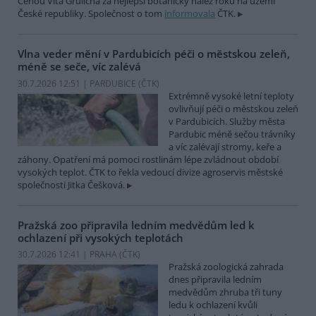
Cenou Víta Grulicha za nejlepší botanický nález roku na území
České republiky. Společnost o tom
informovala
ČTK.
Vlna veder mění v Pardubicích péči o městskou zeleň,
méně se seče, víc zalévá
30.7.2026 12:51 | PARDUBICE (
ČTK
)
Extrémně vysoké letní teploty
ovlivňují péči o městskou zeleň
v Pardubicích. Služby města
Pardubic méně sečou trávníky
a víc zalévají stromy, keře a
záhony. Opatření má pomoci rostlinám lépe zvládnout období
vysokých teplot. ČTK to řekla vedoucí divize agroservis městské
společnosti Jitka Češková.
Pražská zoo připravila ledním medvědům led k
ochlazení při vysokých teplotách
30.7.2026 12:41 | PRAHA (
ČTK
)
Pražská zoologická zahrada
dnes připravila ledním
medvědům zhruba tři tuny
ledu k ochlazení kvůli