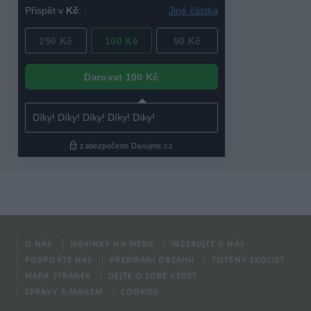
O NÁS
NOVINKY NA WEBU
INZERUJTE U NÁS
PODPOŘTE NÁS
PŘEBÍRÁNÍ OBSAHU
TIŠTĚNÝ EKOLIST
MAPA STRÁNEK
DEJTE O SOBĚ VĚDĚT
ZPRÁVY E-MAILEM
COOKIES