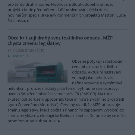
pro tento druh vhodné. Hodnocení dlouhodobého přínosu
projektu bude předmětem dalšího sledování, řekla dnes
novinářům specialistka environmentálních projektů Mattoni Lucie
Štefanská.
Obce kritizují drahý svoz textilního odpadu, MŽP
chystá změnu legislativy
31.7.2026 01:28 (
ČTK
)
Diskuse: 1
Obce se potýkají s rostoucími
cenami za svoz textilního
odpadu. Aktuální nastavení
vnímají jako nehotové,
nefinancované a systémově
nefunkční, protože náklady platí téměř výhradně samosprávy,
uvedlo Sdružení místních samospráv ČR (SMS ČR). Na tuto
skutečnost sdružení upozornilo také ministra životního prostředí
Igora Červeného (Motoristé). Červený uvedl, že MŽP připravuje
změnu legislativy, která počítá s finančním zapojením výrobců do
sběru, recyklace a ekologické likvidace textilu. Do praxe by se měla
promítnout od dubna 2028.