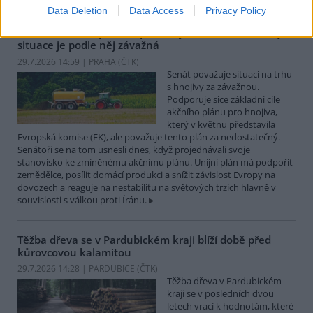
Data Deletion
Data Access
Privacy Policy
Senát má akční plán EU pro hnojiva za nedostatečný,
situace je podle něj závažná
29.7.2026 14:59 | PRAHA (
ČTK
)
Senát považuje situaci na trhu
s hnojivy za závažnou.
Podporuje sice základní cíle
akčního plánu pro hnojiva,
který v květnu představila
Evropská komise (EK), ale považuje tento plán za nedostatečný.
Senátoři se na tom usnesli dnes, když projednávali svoje
stanovisko ke zmíněnému akčnímu plánu. Unijní plán má podpořit
zemědělce, posílit domácí produkci a snížit závislost Evropy na
dovozech a reaguje na nestabilitu na světových trzích hlavně v
souvislosti s válkou proti Íránu.
Těžba dřeva se v Pardubickém kraji blíží době před
kůrovcovou kalamitou
29.7.2026 14:28 | PARDUBICE (
ČTK
)
Těžba dřeva v Pardubickém
kraji se v posledních dvou
letech vrací k hodnotám, které