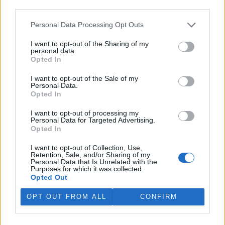
third parties.
rozhodovací pravomocí ve
veřejné správě na jeden rok
Personal Data Processing Opt Outs
vyměřil v odvolacím řízení Krajský soud v Plzni vedoucí stavebního
úřadu v Jáchymově na Karlovarsku Anně Punčochářové. Napsal to
server
Novinky
, podle nějž úřednice vydala před šesti lety v
I want to opt-out of the Sharing of my
personal data.
rozporu se stavebním zákonem několik rozhodnutí ve snaze
Opted In
legalizovat načerno budovanou lesní cestu klíčovou pro propojení
soukromých skiareálů Klínovec a Neklid v Krušných horách.
I want to opt-out of the Sale of my
Personal Data.
Opted In
V Austrálii se mezi volně žijícími ptáky šíří virus ptačí
chřipky H5N1
I want to opt-out of processing my
Personal Data for Targeted Advertising.
29.7.2026 15:08 (
ČTK
)
Opted In
Mezi volně žijícími ptáky v
Austrálii se začal šířit vysoce
nakažlivý virus ptačí chřipky
I want to opt-out of Collection, Use,
Retention, Sale, and/or Sharing of my
H5N1. Podle agentury AFP to
Personal Data that Is Unrelated with the
dnes oznámila hlavní státní
Purposes for which it was collected.
veterinářka Beth Cooksonová. Podle ní jde o očekávaný, ale
Opted Out
znepokojivý vývoj, který může vést k rozsáhlejšímu šíření nákazy
mezi divokými zvířaty. Australská ministryně zemědělství Julie
OPT OUT FROM ALL
CONFIRM
Collinsová uvedla, že zatím nejsou důkazy o hromadném úhynu
ptáků ani o zasažení drůbežářského průmyslu. Riziko pro lidské
zdraví podle ní zůstává nízké.