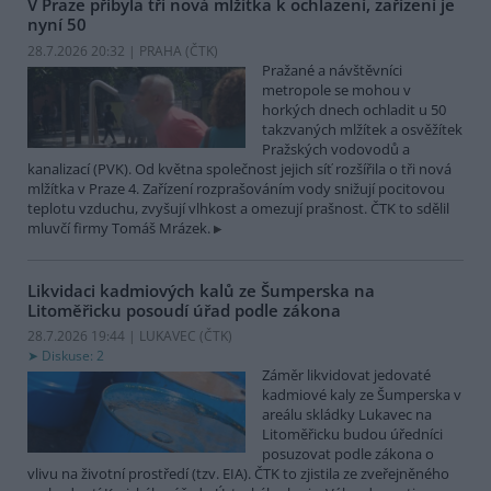
V Praze přibyla tři nová mlžítka k ochlazení, zařízení je
nyní 50
28.7.2026 20:32 | PRAHA (
ČTK
)
Pražané a návštěvníci
metropole se mohou v
horkých dnech ochladit u 50
takzvaných mlžítek a osvěžítek
Pražských vodovodů a
kanalizací (PVK). Od května společnost jejich síť rozšířila o tři nová
mlžítka v Praze 4. Zařízení rozprašováním vody snižují pocitovou
teplotu vzduchu, zvyšují vlhkost a omezují prašnost. ČTK to sdělil
mluvčí firmy Tomáš Mrázek.
Likvidaci kadmiových kalů ze Šumperska na
Litoměřicku posoudí úřad podle zákona
28.7.2026 19:44 | LUKAVEC (
ČTK
)
Diskuse: 2
Záměr likvidovat jedovaté
kadmiové kaly ze Šumperska v
areálu skládky Lukavec na
Litoměřicku budou úředníci
posuzovat podle zákona o
vlivu na životní prostředí (tzv. EIA). ČTK to zjistila ze zveřejněného