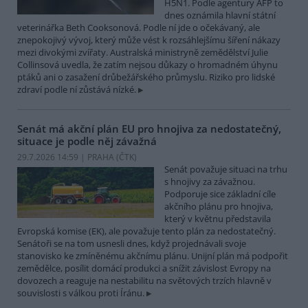
H5N1. Podle agentury AFP to
dnes oznámila hlavní státní
veterinářka Beth Cooksonová. Podle ní jde o očekávaný, ale
znepokojivý vývoj, který může vést k rozsáhlejšímu šíření nákazy
mezi divokými zvířaty. Australská ministryně zemědělství Julie
Collinsová uvedla, že zatím nejsou důkazy o hromadném úhynu
ptáků ani o zasažení drůbežářského průmyslu. Riziko pro lidské
zdraví podle ní zůstává nízké.
Senát má akční plán EU pro hnojiva za nedostatečný,
situace je podle něj závažná
29.7.2026 14:59 | PRAHA (
ČTK
)
Senát považuje situaci na trhu
s hnojivy za závažnou.
Podporuje sice základní cíle
akčního plánu pro hnojiva,
který v květnu představila
Evropská komise (EK), ale považuje tento plán za nedostatečný.
Senátoři se na tom usnesli dnes, když projednávali svoje
stanovisko ke zmíněnému akčnímu plánu. Unijní plán má podpořit
zemědělce, posílit domácí produkci a snížit závislost Evropy na
dovozech a reaguje na nestabilitu na světových trzích hlavně v
souvislosti s válkou proti Íránu.