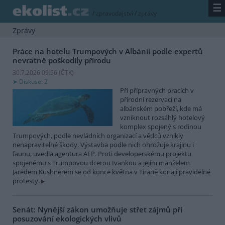
☰
/
zpravodajství
/
zprávy
Zprávy
Práce na hotelu Trumpových v Albánii podle expertů
nevratně poškodily přírodu
30.7.2026 09:56 (
ČTK
)
Diskuse: 2
Při přípravných pracích v
přírodní rezervaci na
albánském pobřeží, kde má
vzniknout rozsáhlý hotelový
komplex spojený s rodinou
Trumpových, podle nevládních organizací a vědců vznikly
nenapravitelné škody. Výstavba podle nich ohrožuje krajinu i
faunu, uvedla agentura AFP. Proti developerskému projektu
spojenému s Trumpovou dcerou Ivankou a jejím manželem
Jaredem Kushnerem se od konce května v Tiraně konají pravidelné
protesty.
Senát: Nynější zákon umožňuje střet zájmů při
posuzování ekologických vlivů