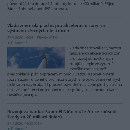
původní částku dotace 1,1 miliardy korun o 400 milionů. Příjem
žádostí obnoví v pondělí 3. srpna.
Vláda zmenšila plochu pro akcelerační zóny na
výstavbu větrných elektráren
27.7.2026 14:34 | PRAHA (
ČTK
)
Diskuse: 6
Vláda dnes schválila vymezení
takzvaných akceleračních zón
pro rozvoj obnovitelných
zdrojů energie ve výrazně
menším rozsahu, než
předpokládal plán připravený minulou vládou. Kabinet omezil
rozsah území určeného pro možné zrychlené povolování větrných
elektráren na zhruba 11 procent původně navržené plochy, řekl na
tiskové konferenci po jednání ministr průmyslu a obchodu Karel
Havlíček (ANO).
Rozvojová banka: Super El Niňo může Africe způsobit
škody za 20 miliard dolarů
27.7.2026 14:33 (
ČTK
)
Diskuse: 3