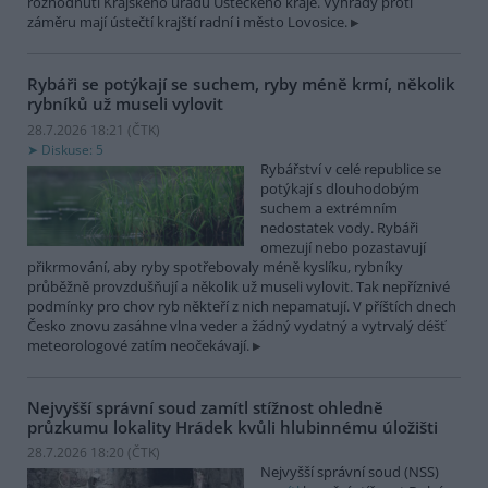
rozhodnutí Krajského úřadu Ústeckého kraje. Výhrady proti
záměru mají ústečtí krajští radní i město Lovosice.
Rybáři se potýkají se suchem, ryby méně krmí, několik
rybníků už museli vylovit
28.7.2026 18:21 (
ČTK
)
Diskuse: 5
Rybářství v celé republice se
potýkají s dlouhodobým
suchem a extrémním
nedostatek vody. Rybáři
omezují nebo pozastavují
přikrmování, aby ryby spotřebovaly méně kyslíku, rybníky
průběžně provzdušňují a několik už museli vylovit. Tak nepříznivé
podmínky pro chov ryb někteří z nich nepamatují. V příštích dnech
Česko znovu zasáhne vlna veder a žádný vydatný a vytrvalý déšť
meteorologové zatím neočekávají.
Nejvyšší správní soud zamítl stížnost ohledně
průzkumu lokality Hrádek kvůli hlubinnému úložišti
28.7.2026 18:20 (
ČTK
)
Nejvyšší správní soud (NSS)