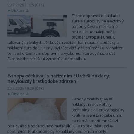
29.7.2026 11:25 (
ČTK
)
Diskuse: 2
Zájem dopravců o nákladní
auta a autobusy na elektrický
pohon v Česku meziročně
roste, ale pomaleji, než je
průměr Evropské unie. U
takzvaných lehkých užitkových vozidel, kam spadají dodávky a
nákladní auta do 3,5 tuny, byl růst větší než průměr EU. V analýze
to uvedlo Centrum dopravního výzkumu, které vychází z dat
Evropského sdružení výrobců automobilů.
E-shopy očekávají s nařízením EU větší náklady,
nevyloučily krátkodobé zdražení
29.7.2026 10:20 (
ČTK
)
Diskuse: 4
E-shopy očekávají vyšší
náklady na nové obaly,
technologie a úpravy logistiky
kvůli nařízení Evropské unie,
které má omezit množství
obalového a odpadového materiálu. ČTK to řekli zástupci e-
commerce. Krátkodobě by se náklady podle nich mohly