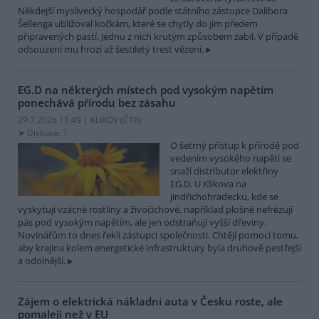
Někdejší myslivecký hospodář podle státního zástupce Dalibora
Šellenga ubližoval kočkám, které se chytly do jím předem
připravených pastí. Jednu z nich krutým způsobem zabil. V případě
odsouzení mu hrozí až šestiletý trest vězení.
EG.D na některých místech pod vysokým napětím
ponechává přírodu bez zásahu
29.7.2026 11:49 | KLIKOV (
ČTK
)
Diskuse: 1
O šetrný přístup k přírodě pod
vedením vysokého napětí se
snaží distributor elektřiny
EG.D. U Klikova na
Jindřichohradecku, kde se
vyskytují vzácné rostliny a živočichové, například plošně nefrézují
pás pod vysokým napětím, ale jen odstraňují vyšší dřeviny.
Novinářům to dnes řekli zástupci společnosti. Chtějí pomoci tomu,
aby krajina kolem energetické infrastruktury byla druhově pestřejší
a odolnější.
Zájem o elektrická nákladní auta v Česku roste, ale
pomaleji než v EU