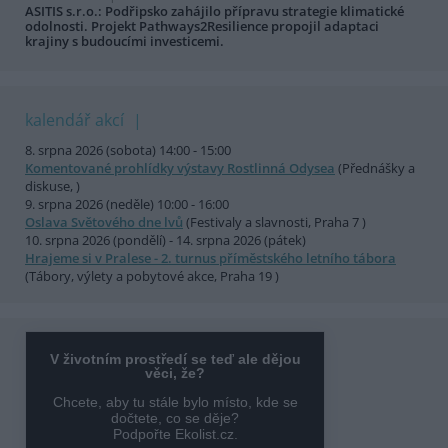
ASITIS s.r.o.: Podřipsko zahájilo přípravu strategie klimatické
odolnosti. Projekt Pathways2Resilience propojil adaptaci
krajiny s budoucími investicemi.
kalendář akcí
8. srpna 2026 (sobota) 14:00 - 15:00
Komentované prohlídky výstavy Rostlinná Odysea
(Přednášky a
diskuse, )
9. srpna 2026 (neděle) 10:00 - 16:00
Oslava Světového dne lvů
(Festivaly a slavnosti, Praha 7 )
10. srpna 2026 (pondělí) - 14. srpna 2026 (pátek)
Hrajeme si v Pralese - 2. turnus příměstského letního tábora
(Tábory, výlety a pobytové akce, Praha 19 )