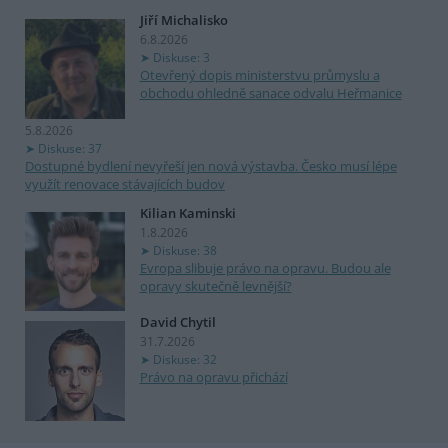
Jiří Michalisko
6.8.2026
Diskuse: 3
Otevřený dopis ministerstvu průmyslu a
obchodu ohledně sanace odvalu Heřmanice
5.8.2026
Diskuse: 37
Dostupné bydlení nevyřeší jen nová výstavba. Česko musí lépe
využít renovace stávajících budov
Kilian Kaminski
1.8.2026
Diskuse: 38
Evropa slibuje právo na opravu. Budou ale
opravy skutečně levnější?
David Chytil
31.7.2026
Diskuse: 32
Právo na opravu přichází