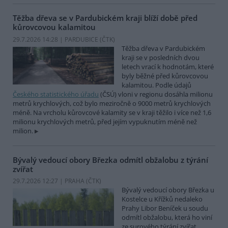
Těžba dřeva se v Pardubickém kraji blíží době před
kůrovcovou kalamitou
29.7.2026 14:28 | PARDUBICE (
ČTK
)
Těžba dřeva v Pardubickém
kraji se v posledních dvou
letech vrací k hodnotám, které
byly běžné před kůrovcovou
kalamitou. Podle údajů
Českého statistického úřadu
(ČSÚ) vloni v regionu dosáhla milionu
metrů krychlových, což bylo meziročně o 9000 metrů krychlových
méně. Na vrcholu kůrovcové kalamity se v kraji těžilo i více než 1,6
milionu krychlových metrů, před jejím vypuknutím méně než
milion.
Bývalý vedoucí obory Březka odmítl obžalobu z týrání
zvířat
29.7.2026 12:27 | PRAHA (
ČTK
)
Bývalý vedoucí obory Březka u
Kostelce u Křížků nedaleko
Prahy Libor Beníček u soudu
odmítl obžalobu, která ho viní
ze surového týrání zvířat.