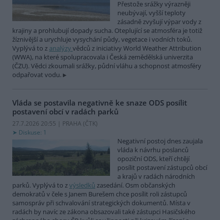
Přestože srážky výrazněji
neubývají, vyšší teploty
zásadně zvyšují výpar vody z
krajiny a prohlubují dopady sucha. Oteplující se atmosféra je totiž
žíznivější a urychluje vysychání půdy, vegetace i vodních toků.
Vyplývá to z
analýzy
vědců z iniciativy World Weather Attribution
(WWA), na které spolupracovala i Česká zemědělská univerzita
(ČZU). Vědci zkoumali srážky, půdní vláhu a schopnost atmosféry
odpařovat vodu.
Vláda se postavila negativně ke snaze ODS posílit
postavení obcí v radách parků
27.7.2026 20:55 | PRAHA (
ČTK
)
Diskuse: 1
Negativní postoj dnes zaujala
vláda k návrhu poslanců
opoziční ODS, kteří chtějí
posílit postavení zástupců obcí
a krajů v radách národních
parků. Vyplývá to z
výsledků
zasedání. Osm občanských
demokratů v čele s Janem Burešem chce posílit roli zástupců
samospráv při schvalování strategických dokumentů. Místa v
radách by navíc ze zákona obsazovali také zástupci Hasičského