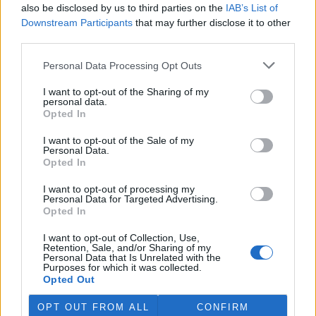
also be disclosed by us to third parties on the
IAB’s List of
prostředí (MŽP) zabavilo z
nelegálního chovu zápasníka
Downstream Participants
that may further disclose it to other
Karlose Vémoly, najde nový
third parties.
domov v Nizozemsku. Z dočasného azylu v liberecké zoologické
zahrady šelma zamíří do centra pro velké kočkovité šelmy
Felida,
Personal Data Processing Opt Outs
sdělilo ČTK ministerstvo. Nizozemská stanice se stará i o tygra
Tajmira a lva Mera, kteří také pocházejí z nevyhovujících
I want to opt-out of the Sharing of my
soukromých chovů v České republice.
personal data.
Opted In
Rybářství Litomyšl kvůli suchu muselo slovit několik
I want to opt-out of the Sale of my
Personal Data.
rybníků
Aktualizováno
Opted In
28.7.2026 10:40 (
ČTK
)
Diskuse: 3
I want to opt-out of processing my
Rybářství Litomyšl muselo
Personal Data for Targeted Advertising.
kvůli dlouhodobému suchu a
Opted In
nedostatku vody předčasně
slovit pět rybníků. U dalších
I want to opt-out of Collection, Use,
vodních ploch hrozí, že při
Retention, Sale, and/or Sharing of my
pokračujícím poklesu hladiny bude nutné rovněž přistoupit k
Personal Data that Is Unrelated with the
Purposes for which it was collected.
výlovu. Letos je většina rybníků bez běžného přítoku vody, což
Opted Out
situaci zhoršuje. ČTK to řekl ředitel Rybářství Litomyšl Michal
Brychta.
OPT OUT FROM ALL
CONFIRM