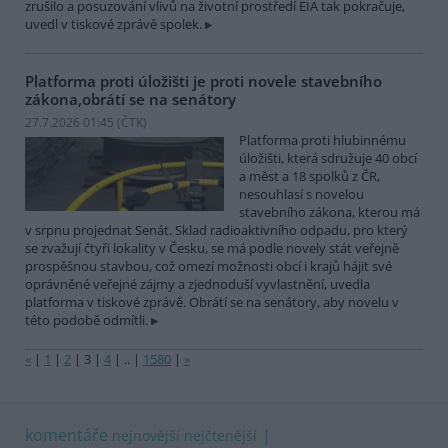
zrušilo a posuzování vlivů na životní prostředí EIA tak pokračuje,
uvedl v tiskové zprávě spolek.
Platforma proti úložišti je proti novele stavebního
zákona,obrátí se na senátory
27.7.2026 01:45 (
ČTK
)
Platforma proti hlubinnému
úložišti, která sdružuje 40 obcí
a měst a 18 spolků z ČR,
nesouhlasí s novelou
stavebního zákona, kterou má
v srpnu projednat Senát. Sklad radioaktivního odpadu, pro který
se zvažují čtyři lokality v Česku, se má podle novely stát veřejně
prospěšnou stavbou, což omezí možnosti obcí i krajů hájit své
oprávněné veřejné zájmy a zjednoduší vyvlastnění, uvedla
platforma v tiskové zprávě. Obrátí se na senátory, aby novelu v
této podobě odmítli.
«
|
1
|
2
|
3
|
4
|
..
|
1580
|
»
komentáře
nejnovější
nejčtenější