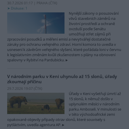
30.7.2026 01:17 | PRAHA (
ČTK
)
Diskuse: 1
Nynější zákony o posuzování
vlivů stavebních záměrů na
životní prostředí a ochraně
ovzduší podle Senátu
umožňují střet zájmů při
zpracování posudků a měření emisí a nevytvářejí dostatečné
záruky pro ochranu veřejného zdraví. Horní komora to uvedla v
usnesení k závěrům veřejného slyšení, které pořádala loni v červnu
k legislativním změnám kvůli zkušenostem s plány na obnovení
spalovny v Rybitví na Pardubicku.
V národním parku v Keni uhynulo až 15 slonů, úřady
zkoumají příčinu
29.7.2026 19:07 (
ČTK
)
Úřady v Keni vyšetřují úmrtí až
15 slonů, k němuž došlo v
uplynulém měsíci v národním
parku Amboseli. V minulosti se
v této východoafrické zemi
opakovaně objevily případy otrav slonů, které souvisely s
pytláctvím, uvedla agentura AP.