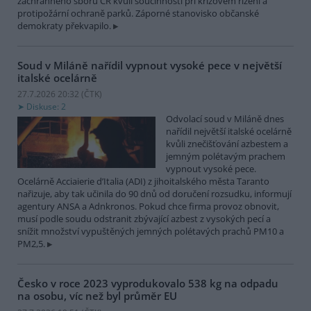
záchranného sboru ČR kvůli součinnosti při krizovém řízení a
protipožární ochraně parků. Záporné stanovisko občanské
demokraty překvapilo.
Soud v Miláně nařídil vypnout vysoké pece v největší
italské ocelárně
27.7.2026 20:32 (
ČTK
)
Diskuse: 2
Odvolací soud v Miláně dnes
nařídil největší italské ocelárně
kvůli znečišťování azbestem a
jemným polétavým prachem
vypnout vysoké pece.
Ocelárně Acciaierie d’Italia (ADI) z jihoitalského města Taranto
nařizuje, aby tak učinila do 90 dnů od doručení rozsudku, informují
agentury ANSA a Adnkronos. Pokud chce firma provoz obnovit,
musí podle soudu odstranit zbývající azbest z vysokých pecí a
snížit množství vypuštěných jemných polétavých prachů PM10 a
PM2,5.
Česko v roce 2023 vyprodukovalo 538 kg na odpadu
na osobu, víc než byl průměr EU