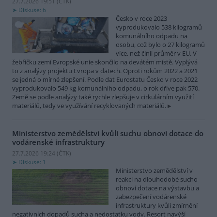
27.7.2026 19:51 (
ČTK
)
Diskuse: 6
Česko v roce 2023
vyprodukovalo 538 kilogramů
komunálního odpadu na
osobu, což bylo o 27 kilogramů
více, než činil průměr v EU. V
žebříčku zemí Evropské unie skončilo na devátém místě. Vyplývá
to z analýzy projektu Evropa v datech. Oproti rokům 2022 a 2021
se jedná o mírné zlepšení. Podle dat Eurostatu Česko v roce 2022
vyprodukovalo 549 kg komunálního odpadu, o rok dříve pak 570.
Země se podle analýzy také rychle zlepšuje v cirkulárním využití
materiálů, tedy ve využívání recyklovaných materiálů.
Ministerstvo zemědělství kvůli suchu obnoví dotace do
vodárenské infrastruktury
27.7.2026 19:24 (
ČTK
)
Diskuse: 1
Ministerstvo zemědělství v
reakci na dlouhodobé sucho
obnoví dotace na výstavbu a
zabezpečení vodárenské
infrastruktury kvůli zmírnění
negativních dopadů sucha a nedostatku vody. Resort navýší