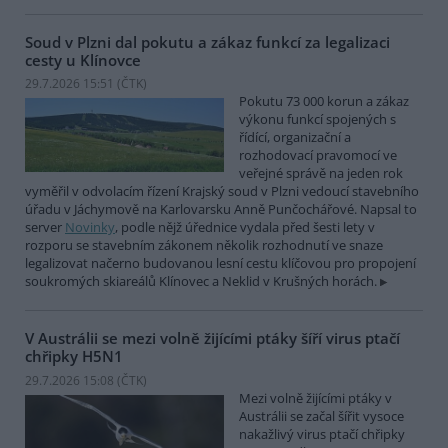
Soud v Plzni dal pokutu a zákaz funkcí za legalizaci
cesty u Klínovce
29.7.2026 15:51 (
ČTK
)
Pokutu 73 000 korun a zákaz
výkonu funkcí spojených s
řídící, organizační a
rozhodovací pravomocí ve
veřejné správě na jeden rok
vyměřil v odvolacím řízení Krajský soud v Plzni vedoucí stavebního
úřadu v Jáchymově na Karlovarsku Anně Punčochářové. Napsal to
server
Novinky
, podle nějž úřednice vydala před šesti lety v
rozporu se stavebním zákonem několik rozhodnutí ve snaze
legalizovat načerno budovanou lesní cestu klíčovou pro propojení
soukromých skiareálů Klínovec a Neklid v Krušných horách.
V Austrálii se mezi volně žijícími ptáky šíří virus ptačí
chřipky H5N1
29.7.2026 15:08 (
ČTK
)
Mezi volně žijícími ptáky v
Austrálii se začal šířit vysoce
nakažlivý virus ptačí chřipky