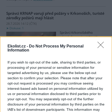
Správci KRNAP varují před požáry v Krkonoších, turisté
zárodky požárů mají hlásit
28.7.2026 14:12 (
ČTK
)
Diskuse: 1
Správci Krkonošského
národního parku (KRNAP)
vyzývají návštěvníky Krkonoš,
aby ihned hlásili jakýkoli
Ekolist.cz -
Do Not Process My Personal
Information
zárodek možného požáru.
Varovali také před zapalováním svíček u pomníků či božích muk
nebo před používáním přenosných vařičů v přírodě. Riziko vzniku
If you wish to opt-out of the sale, sharing to third parties, or
požárů v příštích dnech poroste, řekl ČTK mluvčí Správy KRNAP
processing of your personal or sensitive information for
Radek Drahný. Podle meteorologů přichází další vlna veder, od
targeted advertising by us, please use the below opt-out
čtvrtka se budou teploty blížit 40 stupňům Celsia. Teplo bude i na
horách, pršet nemá.
section to confirm your selection. Please note that after your
opt-out request is processed you may continue seeing
interest-based ads based on personal information utilized by
Lvice Elsa, kterou stát zabavil Vémolovi, bude mít nový
us or personal information disclosed to third parties prior to
domov v Nizozemsku
your opt-out. You may separately opt-out of the further
28.7.2026 14:03 (
ČTK
)
disclosure of your personal information by third parties on the
Lvice Elsa, kterou na začátku
IAB’s list of downstream participants. This information may
června ministerstvo životního