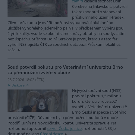
zamítl
kasační stížnost Dolní
Cerekve na Jihlavsku, a potvrdil
tak rozhodnutí o stanovení
průzkumného území Hrádek.
Cílem průzkumu je ověřit možnost vybudování hlubinného
úložiště vyhořelého jaderného paliva. V předběžném výběru jsou
čtyři lokality, všude se okolní samosprávy obrátily na soudy, zatím
bez úspěchu. Stížnost Dolní Cerekve je první, kterou v této fázi
vyřídil NSS, zjistila ČTK ze soudních databází. Průzkum lokalit už
začal.
Soud potvrdil pokutu pro Veterinární univerzitu Brno
za přemnožení zvěře v oboře
28.7.2026 18:02 (
ČTK
)
Diskuse: 4
Nejvyšší správní soud (NSS)
potvrdil pokutu 1,5 milionu
korun, kterou v roce 2021
vyměřila Veterinární univerzitě
Brno Česká inspekce životního
prostředí (ČIŽP). Důvodem bylo přemnožení muflonů v oboře
Poodří Kunín na Novojičínsku, kterou univerzita spravuje. Na
rozhodnutí upozornil
server Česká justice
, rozhodnutí NSS je
dostupné na jeho
úřední desce
.