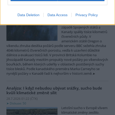
Lesní požáry po měsících sucha postihly západ
Spojených států a Kanady
Data Deletion
Data Access
Privacy Policy
28.7.2026 10:32 (
ČTK
)
Desítky lesních požárů na
západě Spojených států a
Kanady spálily tisíce kilometrů
čtverečních půdy. V
americkém státě Oregon o
víkendu zhruba desítka požárů podle serveru BBC sežehla zhruba
4046 kilometrů čtverečních porostu, vedla k uzavření důležité
dálnice a evakuaci tisíců lidí. V provincii Britská Kolumbie na
jihozápadě Kanady mezitím propukly nové požáry po víkendových
bouřkách, během kterých udeřily v oblastech postižených suchy
tisíce blesků. Podle kanadského premiéra Marka Carneyho se
nynější požáry v Kanadě řadí k nejhorším v historii země.
Analýza: I když nebudou ubývat srážky, sucho bude
kvůli klimatické změně sílit
28.7.2026 01:22 (
ČTK
)
Diskuse: 50
Letošní sucho v Evropě vlivem
klimatické změny zesílilo.