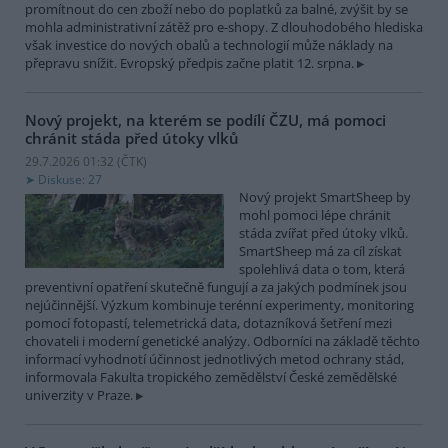
promítnout do cen zboží nebo do poplatků za balné, zvýšit by se
mohla administrativní zátěž pro e-shopy. Z dlouhodobého hlediska
však investice do nových obalů a technologií může náklady na
přepravu snížit. Evropský předpis začne platit 12. srpna.
Nový projekt, na kterém se podílí ČZU, má pomoci
chránit stáda před útoky vlků
29.7.2026 01:32 (
ČTK
)
Diskuse: 27
Nový projekt SmartSheep by
mohl pomoci lépe chránit
stáda zvířat před útoky vlků.
SmartSheep má za cíl získat
spolehlivá data o tom, která
preventivní opatření skutečně fungují a za jakých podmínek jsou
nejúčinnější. Výzkum kombinuje terénní experimenty, monitoring
pomocí fotopastí, telemetrická data, dotazníková šetření mezi
chovateli i moderní genetické analýzy. Odborníci na základě těchto
informací vyhodnotí účinnost jednotlivých metod ochrany stád,
informovala Fakulta tropického zemědělství České zemědělské
univerzity v Praze.