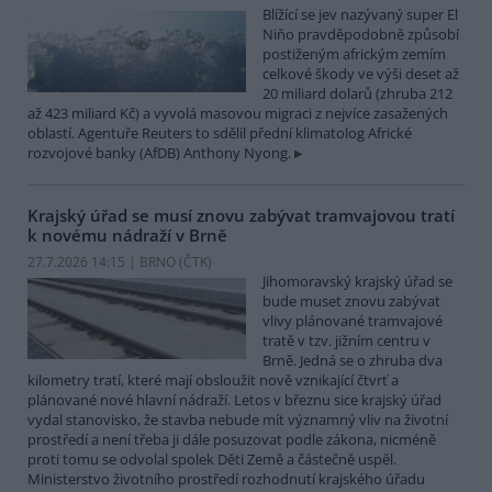
Blížící se jev nazývaný super El
Niňo pravděpodobně způsobí
postiženým africkým zemím
celkové škody ve výši deset až
20 miliard dolarů (zhruba 212
až 423 miliard Kč) a vyvolá masovou migraci z nejvíce zasažených
oblastí. Agentuře Reuters to sdělil přední klimatolog Africké
rozvojové banky (AfDB) Anthony Nyong.
Krajský úřad se musí znovu zabývat tramvajovou tratí
k novému nádraží v Brně
27.7.2026 14:15 | BRNO (
ČTK
)
Jihomoravský krajský úřad se
bude muset znovu zabývat
vlivy plánované tramvajové
tratě v tzv. jižním centru v
Brně. Jedná se o zhruba dva
kilometry tratí, které mají obsloužit nově vznikající čtvrť a
plánované nové hlavní nádraží. Letos v březnu sice krajský úřad
vydal stanovisko, že stavba nebude mít významný vliv na životní
prostředí a není třeba ji dále posuzovat podle zákona, nicméně
proti tomu se odvolal spolek Děti Země a částečně uspěl.
Ministerstvo životního prostředí rozhodnutí krajského úřadu