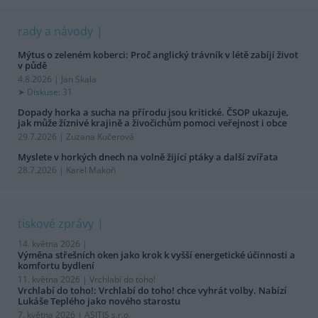
rady a návody
Mýtus o zeleném koberci: Proč anglický trávník v létě zabíjí život
v půdě
4.8.2026 | Jan Skala
Diskuse: 31
Dopady horka a sucha na přírodu jsou kritické. ČSOP ukazuje,
jak může žíznivé krajině a živočichům pomoci veřejnost i obce
29.7.2026 | Zuzana Kučerová
Myslete v horkých dnech na volně žijící ptáky a další zvířata
28.7.2026 | Karel Makoň
tiskové zprávy
14. května 2026 |
Výměna střešních oken jako krok k vyšší energetické účinnosti a
komfortu bydlení
11. května 2026 |
Vrchlabí do toho!
Vrchlabí do toho!: Vrchlabí do toho! chce vyhrát volby. Nabízí
Lukáše Teplého jako nového starostu
7. května 2026 |
ASITIS s.r.o.