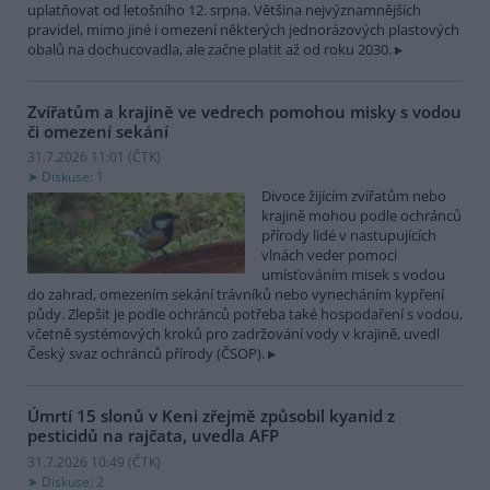
uplatňovat od letošního 12. srpna. Většina nejvýznamnějších
pravidel, mimo jiné i omezení některých jednorázových plastových
obalů na dochucovadla, ale začne platit až od roku 2030.
Zvířatům a krajině ve vedrech pomohou misky s vodou
či omezení sekání
31.7.2026 11:01 (
ČTK
)
Diskuse: 1
Divoce žijícím zvířatům nebo
krajině mohou podle ochránců
přírody lidé v nastupujících
vlnách veder pomoci
umísťováním misek s vodou
do zahrad, omezením sekání trávníků nebo vynecháním kypření
půdy. Zlepšit je podle ochránců potřeba také hospodaření s vodou,
včetně systémových kroků pro zadržování vody v krajině, uvedl
Český svaz ochránců přírody (ČSOP).
Úmrtí 15 slonů v Keni zřejmě způsobil kyanid z
pesticidů na rajčata, uvedla AFP
31.7.2026 10:49 (
ČTK
)
Diskuse: 2