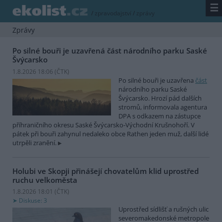
☰
/
zpravodajství
/
zprávy
Zprávy
Po silné bouři je uzavřená část národního parku Saské
Švýcarsko
1.8.2026 18:06 (
ČTK
)
Po silné bouři je uzavřena
část
národního parku Saské
Švýcarsko. Hrozí pád dalších
stromů, informovala agentura
DPA s odkazem na zástupce
příhraničního okresu Saské Švýcarsko-Východní Krušnohoří. V
pátek při bouři zahynul nedaleko obce Rathen jeden muž, další lidé
utrpěli zranění.
Holubi ve Skopji přinášejí chovatelům klid uprostřed
ruchu velkoměsta
1.8.2026 18:01 (
ČTK
)
Diskuse: 3
Uprostřed sídlišť a rušných ulic
severomakedonské metropole