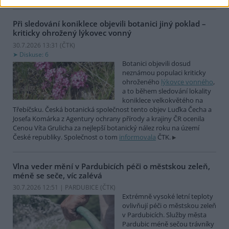
Při sledování koniklece objevili botanici jiný poklad –
kriticky ohrožený lýkovec vonný
30.7.2026 13:31 (
ČTK
)
Diskuse: 6
Botanici objevili dosud
neznámou populaci kriticky
ohroženého
lýkovce vonného
,
a to během sledování lokality
koniklece velkokvětého na
Třebíčsku. Česká botanická společnost tento objev Luďka Čecha a
Josefa Komárka z Agentury ochrany přírody a krajiny ČR ocenila
Cenou Víta Grulicha za nejlepší botanický nález roku na území
České republiky. Společnost o tom
informovala
ČTK.
Vlna veder mění v Pardubicích péči o městskou zeleň,
méně se seče, víc zalévá
30.7.2026 12:51 | PARDUBICE (
ČTK
)
Extrémně vysoké letní teploty
ovlivňují péči o městskou zeleň
v Pardubicích. Služby města
Pardubic méně sečou trávníky