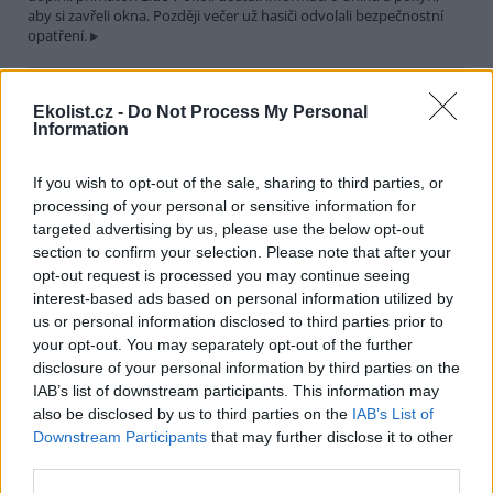
aby si zavřeli okna. Později večer už hasiči odvolali bezpečnostní
opatření.
Města Hranice a Rögnitzlosau spojí projekt Společně za
Ekolist.cz -
Do Not Process My Personal
vodu a klima. Pomůže mimo jiné i perlorodce říční
Information
30.7.2026 21:39 | HRANICE (
ČTK
)
Město Hranice na Chebsku
spolu s německým městem
If you wish to opt-out of the sale, sharing to third parties, or
Rögnitzlosau připravilo projekt
processing of your personal or sensitive information for
Společně za vodu a klima. Je
targeted advertising by us, please use the below opt-out
zaměřený na opatření k
section to confirm your selection. Please note that after your
udržení vody v krajině i v intravilánu města, ale i na osvětu mezi
opt-out request is processed you may continue seeing
veřejností a školními dětmi. Součástí projektu bude i obnova a
interest-based ads based on personal information utilized by
odbahnění rybníka Trojmezí, pod kterým žijí přísně chráněné
perlorodky říční, řekl starosta Hranic Daniel Mašlár (nez.). Na
us or personal information disclosed to third parties prior to
prvním opatření se začne pracovat už letos na podzim a s
your opt-out. You may separately opt-out of the further
dokončením se počítá do konce roku 2027.
disclosure of your personal information by third parties on the
IAB’s list of downstream participants. This information may
also be disclosed by us to third parties on the
IAB’s List of
Letošní sucho už výrazně snížilo průtoky a hladiny
Downstream Participants
that may further disclose it to other
nádrží v povodí Moravy a Dyje
third parties.
30.7.2026 20:27 (
ČTK
)
Letošní sucho se výrazně