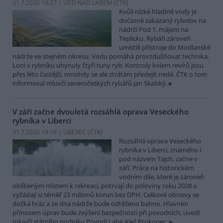
31.7.2026 19:27 | ÚSTÍ NAD LABEM (
ČTK
)
Kvůli nízké hladině vody je
dočasně zakázaný rybolov na
nádrži Pod 1. májem na
Teplicku. Rybáři zároveň
umístili přístroje do Modlanské
nádrže ve stejném okresu. Vodu pomáhá provzdušňovat technika.
Loni v rybníku uhynuly čtyři tuny ryb. Kontroly kolem revírů jsou
přes léto častější, mnohdy se ale ztrátám předejít nedá. ČTK o tom
informoval mluvčí severočeských rybářů Jan Skalský.
V září začne dvouletá rozsáhlá oprava Veseckého
rybníka v Liberci
31.7.2026 19:19 | LIBEREC (
ČTK
)
Rozsáhlá oprava Veseckého
rybníka v Liberci, známého i
pod názvem Tajch, začne v
září. Práce na historickém
vodním díle, které je zároveň
oblíbeným místem k rekreaci, potrvají do poloviny roku 2028 a
vyžádají si téměř 23 milionů korun bez DPH. Celkové obnovy se
dočká hráz a ze dna nádrže bude odtěženo bahno. Hlavním
přínosem úprav bude zvýšení bezpečnosti při povodních, uvedl
mluvčí státního podniku Povodí Labe Aleš Prokopec.