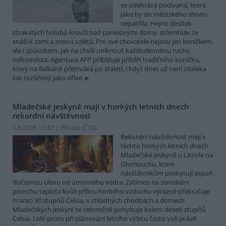
se odehrává podívaná, která
jako by do městského shonu
nepatřila. Hejno desítek
strakatých holubů krouží nad panelovými domy, střemhlav se
snáší k zemi a znovu vzlétá. Pro své chovatele nejsou jen koníčkem,
ale i způsobem, jak na chvíli uniknout každodennímu ruchu
velkoměsta. Agentura AFP přibližuje příběh tradičního koníčku,
který na Balkáně přetrvává po staletí, i když dnes už není zdaleka
tak rozšířený jako dříve.
Mladečské jeskyně mají v horkých letních dnech
rekordní návštěvnost
1.8.2026 17:47 | PRAHA (
ČTK
)
Rekordní návštěvnost mají v
těchto horkých letních dnech
Mladečské jeskyně u Litovle na
Olomoucku, které
návštěvníkům poskytují aspoň
dočasnou úlevu od úmorného vedra. Zatímco na zemském
povrchu teplota kvůli přílivu horkého vzduchu výrazně překračuje
hranici 30 stupňů Celsia, v chladných chodbách a dómech
Mladečských jeskyní se celoročně pohybuje kolem deseti stupňů
Celsia. Lidé proto při plánování letního výletu často volí právě