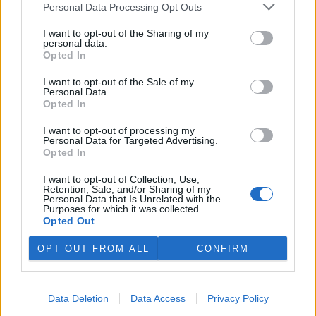
Personal Data Processing Opt Outs
podepisuje na množství
povrchové vody v povodí
I want to opt-out of the Sharing of my
Moravy a povodí Dyje. Důležité
personal data.
vodárenské nádrže jsou na
Opted In
tom podobně či hůř než ve velmi suchém roce 2018. V
povrchových tocích je 13 až 58 procent obvyklého množství vody,
I want to opt-out of the Sale of my
vyplývá z deseti hodnocených vodoměrných profilů. Bouřky
Personal Data.
pomáhají situaci jen lokálně a krátkodobě, zásadní plošné zlepšení
Opted In
lze čekat, až přijdou trvalejší a plošné srážky, uvedla v tiskové
zprávě mluvčí Povodí Moravy Jana Kučerová.
I want to opt-out of processing my
Personal Data for Targeted Advertising.
Opted In
Zemřel botanik Václav Větvička
I want to opt-out of Collection, Use,
30.7.2026 18:05 | LUŽE (
ČTK
)
Retention, Sale, and/or Sharing of my
Diskuse: 6
Personal Data that Is Unrelated with the
Ve středu večer zemřel v
Purposes for which it was collected.
Hamzově léčebně v Luži -
Opted Out
Košumberku Václav Větvička.
Někdejšímu dlouholetému
OPT OUT FROM ALL
CONFIRM
řediteli pražské Botanické
zahrady Na Slupi a popularizátorovi říše rostlin bylo 88 let. Poslední
rozloučení se uskuteční v rodinném kruhu. ČTK o tom informoval
Větvičkův syn Ivan. Na úmrtí
upozornil
Chrudimský deník s
Data Deletion
Data Access
Privacy Policy
odvoláním na ředitele léčebny Václava Volejníka.