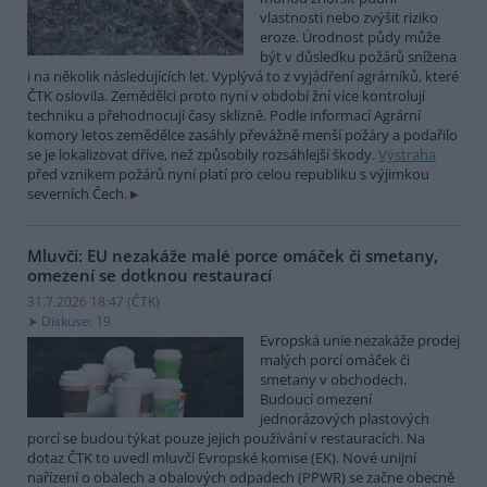
vlastnosti nebo zvýšit riziko
eroze. Úrodnost půdy může
být v důsledku požárů snížena
i na několik následujících let. Vyplývá to z vyjádření agrárníků, které
ČTK oslovila. Zemědělci proto nyní v období žní více kontrolují
techniku a přehodnocují časy sklizně. Podle informací Agrární
komory letos zemědělce zasáhly převážně menší požáry a podařilo
se je lokalizovat dříve, než způsobily rozsáhlejší škody.
Výstraha
před vznikem požárů nyní platí pro celou republiku s výjimkou
severních Čech.
Mluvčí: EU nezakáže malé porce omáček či smetany,
omezení se dotknou restaurací
31.7.2026 18:47 (
ČTK
)
Diskuse: 19
Evropská unie nezakáže prodej
malých porcí omáček či
smetany v obchodech.
Budoucí omezení
jednorázových plastových
porcí se budou týkat pouze jejich používání v restauracích. Na
dotaz ČTK to uvedl mluvčí Evropské komise (EK). Nové unijní
nařízení o obalech a obalových odpadech (PPWR) se začne obecně