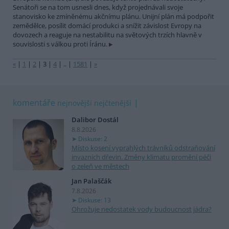
Senátoři se na tom usnesli dnes, když projednávali svoje
stanovisko ke zmíněnému akčnímu plánu. Unijní plán má podpořit
zemědělce, posílit domácí produkci a snížit závislost Evropy na
dovozech a reaguje na nestabilitu na světových trzích hlavně v
souvislosti s válkou proti Íránu.
«
|
1
|
2
|
3
|
4
|
..
|
1581
|
»
komentáře
nejnovější
nejčtenější
Dalibor Dostál
8.8.2026
Diskuse: 2
Místo kosení vyprahlých trávníků odstraňování
invazních dřevin. Změny klimatu promění péči
o zeleň ve městech
Jan Palaščák
7.8.2026
Diskuse: 13
Ohrožuje nedostatek vody budoucnost jádra?