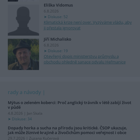
Eliška Vidomus
6.8.2026
Diskuse: 52
Klimatická krize není over. Vyzýváme vládu, aby
ji přestala ignorovat
Jiří Michalisko
6.8.2026
Diskuse: 19
Otevřený dopis ministerstvu průmyslu a
obchodu ohledně sanace odvalu Heřmanice
rady a návody
Mýtus o zeleném koberci: Proč anglický trávník v létě zabíjí život
v půdě
4.8.2026 | Jan Skala
Diskuse: 34
Dopady horka a sucha na přírodu jsou kritické. ČSOP ukazuje,
jak může žíznivé krajině a živočichům pomoci veřejnost i obce
29.7.2026 | Zuzana Kučerová