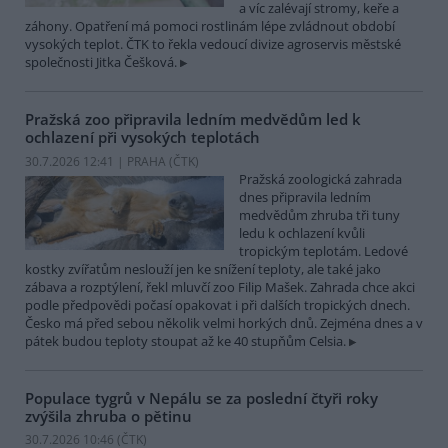
a víc zalévají stromy, keře a
záhony. Opatření má pomoci rostlinám lépe zvládnout období
vysokých teplot. ČTK to řekla vedoucí divize agroservis městské
společnosti Jitka Češková.
Pražská zoo připravila ledním medvědům led k
ochlazení při vysokých teplotách
30.7.2026 12:41 | PRAHA (
ČTK
)
Pražská zoologická zahrada
dnes připravila ledním
medvědům zhruba tři tuny
ledu k ochlazení kvůli
tropickým teplotám. Ledové
kostky zvířatům neslouží jen ke snížení teploty, ale také jako
zábava a rozptýlení, řekl mluvčí zoo Filip Mašek. Zahrada chce akci
podle předpovědi počasí opakovat i při dalších tropických dnech.
Česko má před sebou několik velmi horkých dnů. Zejména dnes a v
pátek budou teploty stoupat až ke 40 stupňům Celsia.
Populace tygrů v Nepálu se za poslední čtyři roky
zvýšila zhruba o pětinu
30.7.2026 10:46 (
ČTK
)