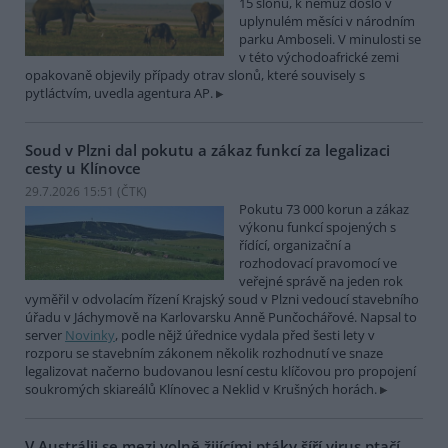
15 slonů, k němuž došlo v
uplynulém měsíci v národním
parku Amboseli. V minulosti se
v této východoafrické zemi
opakovaně objevily případy otrav slonů, které souvisely s
pytláctvím, uvedla agentura AP.
Soud v Plzni dal pokutu a zákaz funkcí za legalizaci
cesty u Klínovce
29.7.2026 15:51 (
ČTK
)
Pokutu 73 000 korun a zákaz
výkonu funkcí spojených s
řídící, organizační a
rozhodovací pravomocí ve
veřejné správě na jeden rok
vyměřil v odvolacím řízení Krajský soud v Plzni vedoucí stavebního
úřadu v Jáchymově na Karlovarsku Anně Punčochářové. Napsal to
server
Novinky
, podle nějž úřednice vydala před šesti lety v
rozporu se stavebním zákonem několik rozhodnutí ve snaze
legalizovat načerno budovanou lesní cestu klíčovou pro propojení
soukromých skiareálů Klínovec a Neklid v Krušných horách.
V Austrálii se mezi volně žijícími ptáky šíří virus ptačí