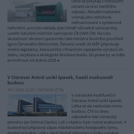
Obce se potýkají s rostoucími
cenami za svoz textilního
odpadu. Aktuální nastavení
vnímají jako nehotové,
nefinancované a systémově
nefunkční, protože náklady platí téměř výhradně samosprávy,
uvedlo Sdružení místních samospráv ČR (SMS ČR). Na tuto
skutečnost sdružení upozornilo také ministra životního prostředí
Igora Červeného (Motoristé). Červený uvedl, že MŽP připravuje
změnu legislativy, která počítá s finančním zapojením výrobců do
sběru, recyklace a ekologické likvidace textilu. Do praxe by se měla
promítnout od dubna 2028.
V Ostravar Aréně unikl čpavek, hasiči evakuovali
budovu
30.7.2026 23:20 | OSTRAVA (
ČTK
)
V ostravské multifunkční
Ostravar Aréně unikl čpavek.
Látka se ale nedostala mimo
budovu. ČTK to dnes
odpoledne řekl ostravský
primátor Jan Dohnal (Spolu). Lidi z objektu bylo nutné evakuovat. V
budově byl přípravný zápas mládežnického hokejového týmu,
doplnil primátor. Lidé v okolí dostali informaci o úniku a pokyn,