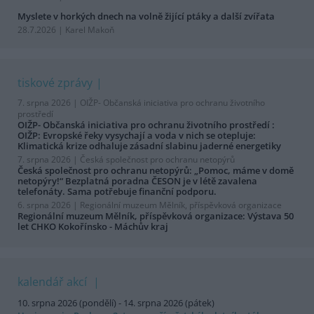
Myslete v horkých dnech na volně žijící ptáky a další zvířata
28.7.2026 | Karel Makoň
tiskové zprávy
7. srpna 2026 |
OIŽP- Občanská iniciativa pro ochranu životního
prostředí
OIŽP- Občanská iniciativa pro ochranu životního prostředí :
OIŽP: Evropské řeky vysychají a voda v nich se otepluje:
Klimatická krize odhaluje zásadní slabinu jaderné energetiky
7. srpna 2026 |
Česká společnost pro ochranu netopýrů
Česká společnost pro ochranu netopýrů: „Pomoc, máme v domě
netopýry!“ Bezplatná poradna ČESON je v létě zavalena
telefonáty. Sama potřebuje finanční podporu.
6. srpna 2026 |
Regionální muzeum Mělník, příspěvková organizace
Regionální muzeum Mělník, příspěvková organizace: Výstava 50
let CHKO Kokořínsko - Máchův kraj
kalendář akcí
10. srpna 2026 (pondělí) - 14. srpna 2026 (pátek)