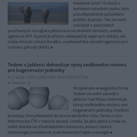
Nedávné úmrtí 15 slonů v
keňském národním parku bylo
pravděpodobně způsobeno
požitím kyanidu. Ten se mohl
nacházet v pesticidech
používaných na rajčata pěstovaná na okolních farmách, uvedla
agentura AFP. Kyanid je přitom nebezpečný nejen pro zvířata, ale
může ohrozit i zdraví člověka, uvedla keňská národní agentura pro
ochranu přírody (KWS).
Tedom v Jablonci dokončuje vývoj vodíkového motoru
pro kogenerační jednotky
31.7.2026 10:05 | JABLONEC NAD NISOU (
ČTK
)
Diskuse: 22
Strojírensko-energetická firma
Tedom ve svém závodě v
Jablonci nad Nisou dokončuje
vývoj vodíkového motoru pro
kogenerační jednotky. Funkční
prototyp chce představit do konce letošního roku. Firma o tom
informovala ČTK v tiskové zprávě. Uvedla, že jako jedna z mála na
světě dokáže ve střednědobém horizontu pomocí vlastní
technologie produkovat zcela bezemisní teplo a energie.