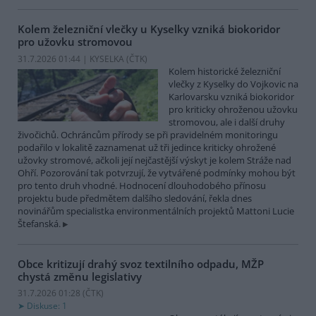
Kolem železniční vlečky u Kyselky vzniká biokoridor
pro užovku stromovou
31.7.2026 01:44 | KYSELKA (
ČTK
)
Kolem historické železniční
vlečky z Kyselky do Vojkovic na
Karlovarsku vzniká biokoridor
pro kriticky ohroženou užovku
stromovou, ale i další druhy
živočichů. Ochráncům přírody se při pravidelném monitoringu
podařilo v lokalitě zaznamenat už tři jedince kriticky ohrožené
užovky stromové, ačkoli její nejčastější výskyt je kolem Stráže nad
Ohří. Pozorování tak potvrzují, že vytvářené podmínky mohou být
pro tento druh vhodné. Hodnocení dlouhodobého přínosu
projektu bude předmětem dalšího sledování, řekla dnes
novinářům specialistka environmentálních projektů Mattoni Lucie
Štefanská.
Obce kritizují drahý svoz textilního odpadu, MŽP
chystá změnu legislativy
31.7.2026 01:28 (
ČTK
)
Diskuse: 1