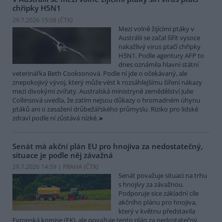
chřipky H5N1
29.7.2026 15:08 (
ČTK
)
Mezi volně žijícími ptáky v
Austrálii se začal šířit vysoce
nakažlivý virus ptačí chřipky
H5N1. Podle agentury AFP to
dnes oznámila hlavní státní
veterinářka Beth Cooksonová. Podle ní jde o očekávaný, ale
znepokojivý vývoj, který může vést k rozsáhlejšímu šíření nákazy
mezi divokými zvířaty. Australská ministryně zemědělství Julie
Collinsová uvedla, že zatím nejsou důkazy o hromadném úhynu
ptáků ani o zasažení drůbežářského průmyslu. Riziko pro lidské
zdraví podle ní zůstává nízké.
Senát má akční plán EU pro hnojiva za nedostatečný,
situace je podle něj závažná
29.7.2026 14:59 | PRAHA (
ČTK
)
Senát považuje situaci na trhu
s hnojivy za závažnou.
Podporuje sice základní cíle
akčního plánu pro hnojiva,
který v květnu představila
Evropská komise (EK), ale považuje tento plán za nedostatečný.