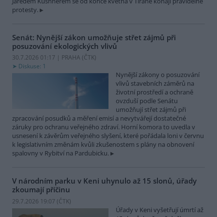
Jaredem Kushnerem se od konce května v Tiraně konají pravidelné
protesty.
Senát: Nynější zákon umožňuje střet zájmů při
posuzování ekologických vlivů
30.7.2026 01:17 | PRAHA (
ČTK
)
Diskuse: 1
Nynější zákony o posuzování
vlivů stavebních záměrů na
životní prostředí a ochraně
ovzduší podle Senátu
umožňují střet zájmů při
zpracování posudků a měření emisí a nevytvářejí dostatečné
záruky pro ochranu veřejného zdraví. Horní komora to uvedla v
usnesení k závěrům veřejného slyšení, které pořádala loni v červnu
k legislativním změnám kvůli zkušenostem s plány na obnovení
spalovny v Rybitví na Pardubicku.
V národním parku v Keni uhynulo až 15 slonů, úřady
zkoumají příčinu
29.7.2026 19:07 (
ČTK
)
Úřady v Keni vyšetřují úmrtí až