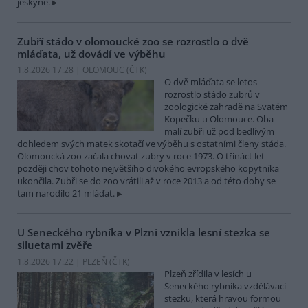
jeskyně.
Zubří stádo v olomoucké zoo se rozrostlo o dvě
mláďata, už dovádí ve výběhu
1.8.2026 17:28 | OLOMOUC (
ČTK
)
O dvě mláďata se letos
rozrostlo stádo zubrů v
zoologické zahradě na Svatém
Kopečku u Olomouce. Oba
malí zubři už pod bedlivým
dohledem svých matek skotačí ve výběhu s ostatními členy stáda.
Olomoucká zoo začala chovat zubry v roce 1973. O třináct let
později chov tohoto největšího divokého evropského kopytníka
ukončila. Zubři se do zoo vrátili až v roce 2013 a od této doby se
tam narodilo 21 mláďat.
U Seneckého rybníka v Plzni vznikla lesní stezka se
siluetami zvěře
1.8.2026 17:22 | PLZEŇ (
ČTK
)
Plzeň zřídila v lesích u
Seneckého rybníka vzdělávací
stezku, která hravou formou