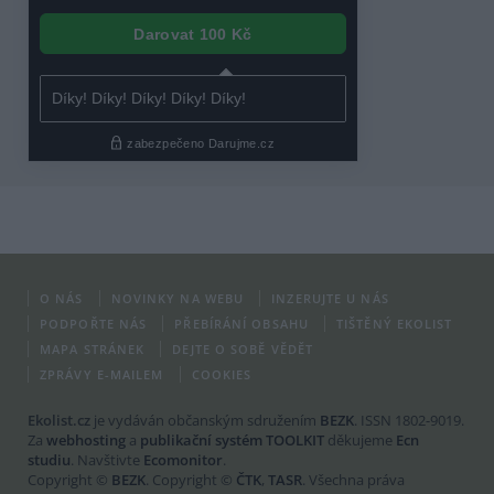
O NÁS
NOVINKY NA WEBU
INZERUJTE U NÁS
PODPOŘTE NÁS
PŘEBÍRÁNÍ OBSAHU
TIŠTĚNÝ EKOLIST
MAPA STRÁNEK
DEJTE O SOBĚ VĚDĚT
ZPRÁVY E-MAILEM
COOKIES
Ekolist.cz
je vydáván občanským sdružením
BEZK
. ISSN 1802-9019.
Za
webhosting
a
publikační systém TOOLKIT
děkujeme
Ecn
studiu
. Navštivte
Ecomonitor
.
Copyright ©
BEZK
. Copyright ©
ČTK
,
TASR
. Všechna práva