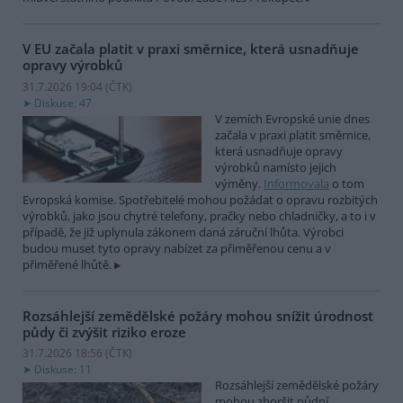
V EU začala platit v praxi směrnice, která usnadňuje
opravy výrobků
31.7.2026 19:04 (
ČTK
)
Diskuse: 47
V zemích Evropské unie dnes
začala v praxi platit směrnice,
která usnadňuje opravy
výrobků namísto jejich
výměny.
Informovala
o tom
Evropská komise. Spotřebitelé mohou požádat o opravu rozbitých
výrobků, jako jsou chytré telefony, pračky nebo chladničky, a to i v
případě, že již uplynula zákonem daná záruční lhůta. Výrobci
budou muset tyto opravy nabízet za přiměřenou cenu a v
přiměřené lhůtě.
Rozsáhlejší zemědělské požáry mohou snížit úrodnost
půdy či zvýšit riziko eroze
31.7.2026 18:56 (
ČTK
)
Diskuse: 11
Rozsáhlejší zemědělské požáry
mohou zhoršit půdní