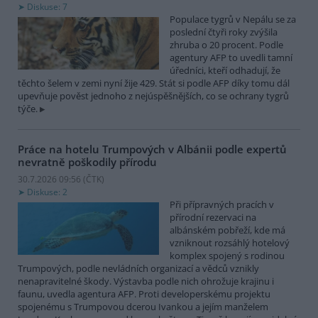
Diskuse: 7
Populace tygrů v Nepálu se za
poslední čtyři roky zvýšila
zhruba o 20 procent. Podle
agentury AFP to uvedli tamní
úředníci, kteří odhadují, že
těchto šelem v zemi nyní žije 429. Stát si podle AFP díky tomu dál
upevňuje pověst jednoho z nejúspěšnějších, co se ochrany tygrů
týče.
Práce na hotelu Trumpových v Albánii podle expertů
nevratně poškodily přírodu
30.7.2026 09:56 (
ČTK
)
Diskuse: 2
Při přípravných pracích v
přírodní rezervaci na
albánském pobřeží, kde má
vzniknout rozsáhlý hotelový
komplex spojený s rodinou
Trumpových, podle nevládních organizací a vědců vznikly
nenapravitelné škody. Výstavba podle nich ohrožuje krajinu i
faunu, uvedla agentura AFP. Proti developerskému projektu
spojenému s Trumpovou dcerou Ivankou a jejím manželem