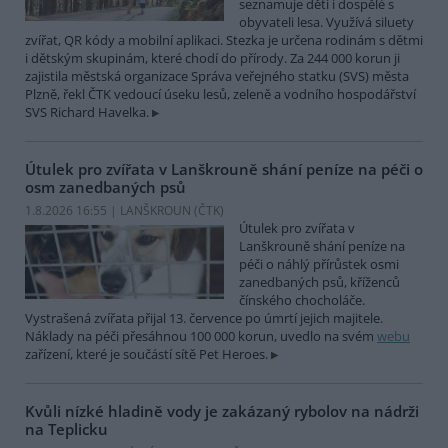
seznamuje děti i dospělé s
obyvateli lesa. Využívá siluety
zvířat, QR kódy a mobilní aplikaci. Stezka je určena rodinám s dětmi
i dětským skupinám, které chodí do přírody. Za 244 000 korun ji
zajistila městská organizace Správa veřejného statku (SVS) města
Plzně, řekl ČTK vedoucí úseku lesů, zeleně a vodního hospodářství
SVS Richard Havelka.
Útulek pro zvířata v Lanškrouně shání peníze na péči o
osm zanedbaných psů
1.8.2026 16:55 | LANŠKROUN (
ČTK
)
Útulek pro zvířata v
Lanškrouně shání peníze na
péči o náhlý přírůstek osmi
zanedbaných psů, kříženců
čínského chocholáče.
Vystrašená zvířata přijal 13. července po úmrtí jejich majitele.
Náklady na péči přesáhnou 100 000 korun, uvedlo na svém
webu
zařízení, které je součástí sítě Pet Heroes.
Kvůli nízké hladině vody je zakázaný rybolov na nádrži
na Teplicku