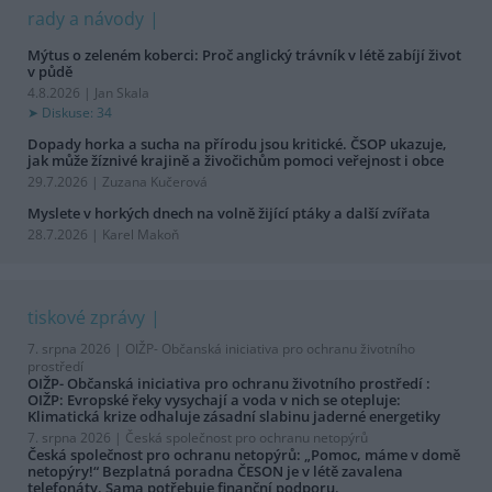
rady a návody
Mýtus o zeleném koberci: Proč anglický trávník v létě zabíjí život
v půdě
4.8.2026 | Jan Skala
Diskuse: 34
Dopady horka a sucha na přírodu jsou kritické. ČSOP ukazuje,
jak může žíznivé krajině a živočichům pomoci veřejnost i obce
29.7.2026 | Zuzana Kučerová
Myslete v horkých dnech na volně žijící ptáky a další zvířata
28.7.2026 | Karel Makoň
tiskové zprávy
7. srpna 2026 |
OIŽP- Občanská iniciativa pro ochranu životního
prostředí
OIŽP- Občanská iniciativa pro ochranu životního prostředí :
OIŽP: Evropské řeky vysychají a voda v nich se otepluje:
Klimatická krize odhaluje zásadní slabinu jaderné energetiky
7. srpna 2026 |
Česká společnost pro ochranu netopýrů
Česká společnost pro ochranu netopýrů: „Pomoc, máme v domě
netopýry!“ Bezplatná poradna ČESON je v létě zavalena
telefonáty. Sama potřebuje finanční podporu.