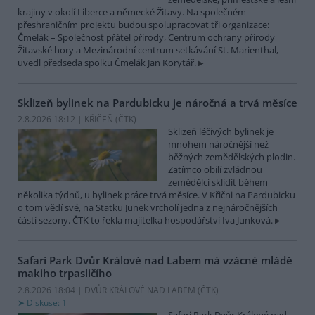
krajiny v okolí Liberce a německé Žitavy. Na společném
přeshraničním projektu budou spolupracovat tři organizace:
Čmelák – Společnost přátel přírody, Centrum ochrany přírody
Žitavské hory a Mezinárodní centrum setkávání St. Marienthal,
uvedl předseda spolku Čmelák Jan Korytář.
Sklizeň bylinek na Pardubicku je náročná a trvá měsíce
2.8.2026 18:12 | KŘIČEŇ (
ČTK
)
Sklizeň léčivých bylinek je
mnohem náročnější než
běžných zemědělských plodin.
Zatímco obilí zvládnou
zemědělci sklidit během
několika týdnů, u bylinek práce trvá měsíce. V Křični na Pardubicku
o tom vědí své, na Statku Junek vrcholí jedna z nejnáročnějších
částí sezony. ČTK to řekla majitelka hospodářství Iva Junková.
Safari Park Dvůr Králové nad Labem má vzácné mládě
makiho trpasličího
2.8.2026 18:04 | DVŮR KRÁLOVÉ NAD LABEM (
ČTK
)
Diskuse: 1
Safari Park Dvůr Králové nad