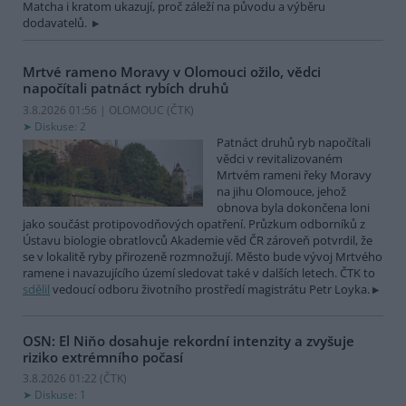
Matcha i kratom ukazují, proč záleží na původu a výběru
dodavatelů.
Mrtvé rameno Moravy v Olomouci ožilo, vědci
napočítali patnáct rybích druhů
3.8.2026 01:56 | OLOMOUC (
ČTK
)
Diskuse: 2
Patnáct druhů ryb napočítali
vědci v revitalizovaném
Mrtvém rameni řeky Moravy
na jihu Olomouce, jehož
obnova byla dokončena loni
jako součást protipovodňových opatření. Průzkum odborníků z
Ústavu biologie obratlovců Akademie věd ČR zároveň potvrdil, že
se v lokalitě ryby přirozeně rozmnožují. Město bude vývoj Mrtvého
ramene i navazujícího území sledovat také v dalších letech. ČTK to
sdělil
vedoucí odboru životního prostředí magistrátu Petr Loyka.
OSN: El Niňo dosahuje rekordní intenzity a zvyšuje
riziko extrémního počasí
3.8.2026 01:22 (
ČTK
)
Diskuse: 1