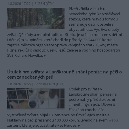
1.8.2026 17:22 | PLZEŇ (
ČTK
)
Plzeň zřídila v lesích u
Seneckého rybníka vzdělávací
stezku, která hravou formou
seznamuje děti i dospělé s
obyvateli lesa. Využívá siluety
zvířat, QR kódy a mobilní aplikaci. Stezka je určena rodinám s dětmi
i dětským skupinám, které chodí do přírody. Za 244 000 korun ji
zajistila městská organizace Správa veřejného statku (SVS) města
Plzně, řekl ČTK vedoucí úseku lesů, zeleně a vodního hospodářství
SVS Richard Havelka.
Útulek pro zvířata v Lanškrouně shání peníze na péči o
osm zanedbaných psů
1.8.2026 16:55 | LANŠKROUN (
ČTK
)
Útulek pro zvířata v
Lanškrouně shání peníze na
péči o náhlý přírůstek osmi
zanedbaných psů, kříženců
čínského chocholáče.
Vystrašená zvířata přijal 13. července po úmrtí jejich majitele.
Náklady na péči přesáhnou 100 000 korun, uvedlo na svém
webu
zařízení, které je součástí sítě Pet Heroes.