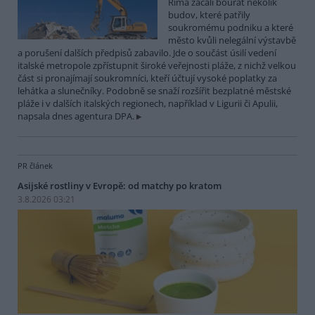
Říma začali bourat několik
budov, které patřily
soukromému podniku a které
město kvůli nelegální výstavbě
a porušení dalších předpisů zabavilo. Jde o součást úsilí vedení
italské metropole zpřístupnit široké veřejnosti pláže, z nichž velkou
část si pronajímají soukromníci, kteří účtují vysoké poplatky za
lehátka a slunečníky. Podobně se snaží rozšířit bezplatné městské
pláže i v dalších italských regionech, například v Ligurii či Apulii,
napsala dnes agentura DPA.
PR článek
Asijské rostliny v Evropě: od matchy po kratom
3.8.2026 03:21