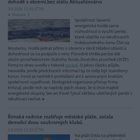
dohodě s obcemi,bez státu
Aktualizováno
3.8.2026 12:35 (
ČTK
)
Diskuse: 2
Společnost Severní
energetická hodlá sama
rozhodnout o využití peněz,
které ušetřila na rekultivacích
hnědouhelného lomu ČSA na
Mostecku. Hodlá jednat přímo s obcemi v okolí těžební oblasti a
dohodnout se na podpoře s nimi. Původně chtěla peníze dát
obcím prostřednictvím Státního fondu životního prostředí (SFŽP).
Firma to dnes uvedla v tiskové
zprávě
. O jakou částku půjde,
neuvedla, podle předchozích informací by to měly být stamiliony
korun. Fond se nechtěl k prohlášení ani k avizovaným krokům
společnosti vyjadřovat. Ekologické organizace přístup firmy
kritizují, podle nich se naplnily jejich obavy, že si chce majitel
energetické skupiny Sev.en Pavel Tykač většinu ušetřených peněz z
rekultivací nechat.
Římská radnice rozšiřuje městské pláže, začala
demolicí dvou soukromých klubů
3.8.2026 12:32 (
ČTK
)
Na pláži Ostia na předměstí