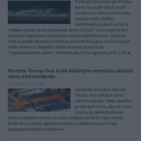
Posilující klimatický jev El Niňo,
který by podle vědců mohl
dosáhnout rekordní intenzity,
zvyšuje riziko dalších
extrémních projevů počasí a
"přilévá olej do ohně na planetě, která už hoří," varoval generální
tajemník Organizace spojených národů (OSN) António Guterres.
Svět se podle něj kvůli kombinaci přirozeného jevu a pokračujících
změn klimatu v důsledku lidské činnosti dostává do
"neprobádaného území." Informovaly o tom agentury AFP a AP.
Reuters: Trump chce kvůli důležitým nerostům zakázat
vývoz elektroodpadu
3.8.2026 01:04 (
ČTK
)
Americký prezident Donald
Trump chce zakázat vývoz
elektroodpadu. Cílem opatření
je zabránit tomu, aby se touto
cestou ze země dostávaly
kriticky důležité nerosty a snížit závislost na Číně v této oblasti.
Podle dvou zdrojů agentury Reuters z Bílého domu Trump
podepsal potřebné nařízení.