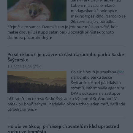
Labem má vzácné mládě
madagaskarské poloopice
makiho trpasličího. Narodilo se
26. června a je v pořádku.
Zřejmě je to samec. Dvorská zoo je jednou z mála na světě, kde
makie chovají. Zástupci safari parku označili přírůstek tohoto
druhu za pozoruhodný.
Po silné bouři je uzavřená část národního parku Saské
Švýcarsko
1.8.2026 18:06 (
ČTK
)
Po silné bouři je uzavřena
část
národního parku Saské
Švýcarsko. Hrozí pád dalších
stromů, informovala agentura
DPA s odkazem na zástupce
příhraničního okresu Saské Švýcarsko-Východní Krušnohoří. V
pátek při bouři zahynul nedaleko obce Rathen jeden muž, další lidé
utrpěli zranění.
Holubi ve Skopji přinášejí chovatelům klid uprostřed
ruchu velkoměsta