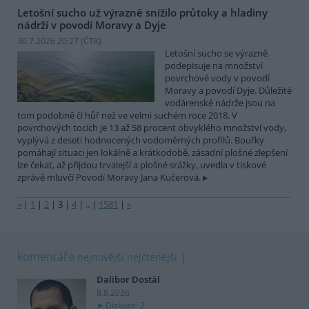
Letošní sucho už výrazně snížilo průtoky a hladiny
nádrží v povodí Moravy a Dyje
30.7.2026 20:27 (
ČTK
)
Letošní sucho se výrazně
podepisuje na množství
povrchové vody v povodí
Moravy a povodí Dyje. Důležité
vodárenské nádrže jsou na
tom podobně či hůř než ve velmi suchém roce 2018. V
povrchových tocích je 13 až 58 procent obvyklého množství vody,
vyplývá z deseti hodnocených vodoměrných profilů. Bouřky
pomáhají situaci jen lokálně a krátkodobě, zásadní plošné zlepšení
lze čekat, až přijdou trvalejší a plošné srážky, uvedla v tiskové
zprávě mluvčí Povodí Moravy Jana Kučerová.
«
|
1
|
2
|
3
|
4
|
..
|
1581
|
»
komentáře
nejnovější
nejčtenější
Dalibor Dostál
8.8.2026
Diskuse: 2