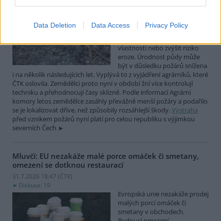
půdy či zvýšit riziko eroze
31.7.2026 18:56 (
ČTK
)
Diskuse: 11
Data Deletion
Data Access
Privacy Policy
Rozsáhlejší zemědělské požáry
mohou zhoršit půdní
vlastnosti nebo zvýšit riziko
eroze. Úrodnost půdy může
být v důsledku požárů snížena
i na několik následujících let. Vyplývá to z vyjádření agrárníků, které
ČTK oslovila. Zemědělci proto nyní v období žní více kontrolují
techniku a přehodnocují časy sklizně. Podle informací Agrární
komory letos zemědělce zasáhly převážně menší požáry a podařilo
se je lokalizovat dříve, než způsobily rozsáhlejší škody.
Výstraha
před vznikem požárů nyní platí pro celou republiku s výjimkou
severních Čech.
Mluvčí: EU nezakáže malé porce omáček či smetany,
omezení se dotknou restaurací
31.7.2026 18:47 (
ČTK
)
Diskuse: 19
Evropská unie nezakáže prodej
malých porcí omáček či
smetany v obchodech.
Budoucí omezení