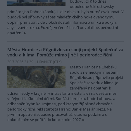
budovu. ČTK to dnes
odpoledne řekl ostravský
primátor Jan Dohnal (Spolu). Lidi z objektu bylo nutné evakuovat. V
budově byl přípravný zápas mládežnického hokejového týmu,
doplnil primátor. Lidé v okolí dostali informaci o úniku a pokyn,
aby si zavřeli okna. Později večer už hasiči odvolali bezpečnostní
opatření.
Města Hranice a Rögnitzlosau spojí projekt Společně za
vodu a klima. Pomůže mimo jiné i perlorodce říční
30.7.2026 21:39 | HRANICE (
ČTK
)
Město Hranice na Chebsku
spolu s německým městem
Rögnitzlosau připravilo projekt
Společně za vodu a klima. Je
zaměřený na opatření k
udržení vody v krajině i v intravilánu města, ale i na osvětu mezi
veřejností a školními dětmi. Součástí projektu bude i obnova a
odbahnění rybníka Trojmezí, pod kterým žijí přísně chráněné
perlorodky říční, řekl starosta Hranic Daniel Mašlár (nez.). Na
prvním opatření se začne pracovat už letos na podzim a s
dokončením se počítá do konce roku 2027.