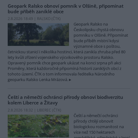
Geopark Ralsko obnoví pomník v Olšině, připomínat
bude příběh zaniklé obce
2.8.2026 18:49 | RALSKO (
ČTK
)
Geopark Ralsko na
Českolipsku chystá obnovu
pomníku v Olšině. Připomínat
bude příběh místní kdysi
významné obce s poštou,
četnickou stanicí i několika hostinci, která zanikla zhruba před 80
lety kvůli zřízení vojenského výcvikového prostoru Ralsko.
Opravený pomník chce geopark ukázat na konci srpna při akci
Proměny, která každoročně připomíná historii zaniklých obcí z
tohoto území. ČTK o tom informovala ředitelka Národního
geoparku Ralsko Lenka Mrázová.
Čeští a němečtí ochránci přírody obnoví biodiverzitu
kolem Liberce a Žitavy
2.8.2026 18:32 | LIBEREC (
ČTK
)
Čeští a němečtí ochránci
přírody chtějí obnovit
biologickou rozmanitost na
více než 150 hektarech
zemědělské, příměstské a lesní