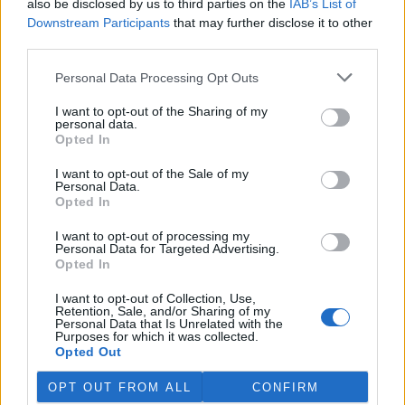
also be disclosed by us to third parties on the
IAB’s List of
oblíbeným místem k rekreaci, potrvají do poloviny roku 2028 a
vyžádají si téměř 23 milionů korun bez DPH. Celkové obnovy se
Downstream Participants
that may further disclose it to other
dočká hráz a ze dna nádrže bude odtěženo bahno. Hlavním
third parties.
přínosem úprav bude zvýšení bezpečnosti při povodních, uvedl
mluvčí státního podniku Povodí Labe Aleš Prokopec.
Personal Data Processing Opt Outs
I want to opt-out of the Sharing of my
V EU začala platit v praxi směrnice, která usnadňuje
personal data.
opravy výrobků
Opted In
31.7.2026 19:04 (
ČTK
)
I want to opt-out of the Sale of my
Diskuse: 47
Personal Data.
V zemích Evropské unie dnes
Opted In
začala v praxi platit směrnice,
která usnadňuje opravy
I want to opt-out of processing my
výrobků namísto jejich
Personal Data for Targeted Advertising.
výměny.
Informovala
o tom
Opted In
Evropská komise. Spotřebitelé mohou požádat o opravu rozbitých
výrobků, jako jsou chytré telefony, pračky nebo chladničky, a to i v
I want to opt-out of Collection, Use,
případě, že již uplynula zákonem daná záruční lhůta. Výrobci
Retention, Sale, and/or Sharing of my
budou muset tyto opravy nabízet za přiměřenou cenu a v
Personal Data that Is Unrelated with the
Purposes for which it was collected.
přiměřené lhůtě.
Opted Out
OPT OUT FROM ALL
CONFIRM
Rozsáhlejší zemědělské požáry mohou snížit úrodnost