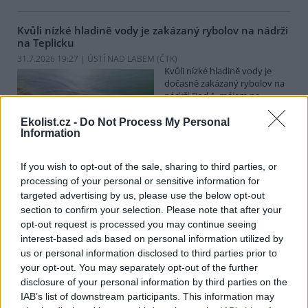
Kvůli nízké hladině vody je zakázaný rybolov na nádrži
na Teplicku
31.7.2026 19:27 | ÚSTÍ NAD LABEM (
ČTK
)
Kvůli nízké hladině vody je
dočasně zakázaný rybolov na
nádrži Pod 1. májem na
Teplicku. Rybáři zároveň
umístili přístroje do Modlanské
Ekolist.cz -
Do Not Process My Personal
nádrže ve stejném okresu. Vodu pomáhá provzdušňovat technika.
Information
Loni v rybníku uhynuly čtyři tuny ryb. Kontroly kolem revírů jsou
přes léto častější, mnohdy se ale ztrátám předejít nedá. ČTK o tom
If you wish to opt-out of the sale, sharing to third parties, or
informoval mluvčí severočeských rybářů Jan Skalský.
processing of your personal or sensitive information for
targeted advertising by us, please use the below opt-out
V září začne dvouletá rozsáhlá oprava Veseckého
section to confirm your selection. Please note that after your
rybníka v Liberci
opt-out request is processed you may continue seeing
31.7.2026 19:19 | LIBEREC (
ČTK
)
interest-based ads based on personal information utilized by
Rozsáhlá oprava Veseckého
us or personal information disclosed to third parties prior to
rybníka v Liberci, známého i
your opt-out. You may separately opt-out of the further
pod názvem Tajch, začne v
disclosure of your personal information by third parties on the
září. Práce na historickém
IAB’s list of downstream participants. This information may
vodním díle, které je zároveň