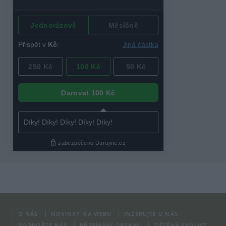
O NÁS
NOVINKY NA WEBU
INZERUJTE U NÁS
PODPOŘTE NÁS
PŘEBÍRÁNÍ OBSAHU
TIŠTĚNÝ EKOLIST