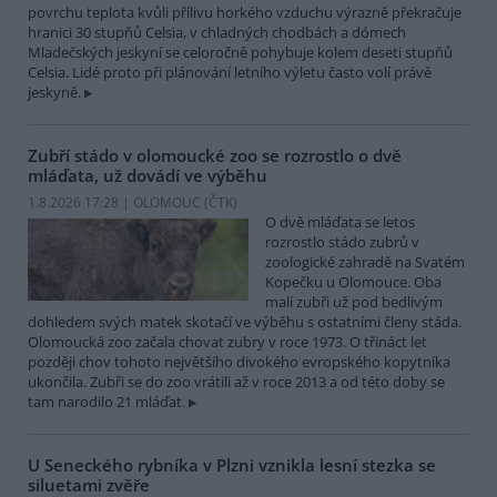
povrchu teplota kvůli přílivu horkého vzduchu výrazně překračuje
hranici 30 stupňů Celsia, v chladných chodbách a dómech
Mladečských jeskyní se celoročně pohybuje kolem deseti stupňů
Celsia. Lidé proto při plánování letního výletu často volí právě
jeskyně.
Zubří stádo v olomoucké zoo se rozrostlo o dvě
mláďata, už dovádí ve výběhu
1.8.2026 17:28 | OLOMOUC (
ČTK
)
O dvě mláďata se letos
rozrostlo stádo zubrů v
zoologické zahradě na Svatém
Kopečku u Olomouce. Oba
malí zubři už pod bedlivým
dohledem svých matek skotačí ve výběhu s ostatními členy stáda.
Olomoucká zoo začala chovat zubry v roce 1973. O třináct let
později chov tohoto největšího divokého evropského kopytníka
ukončila. Zubři se do zoo vrátili až v roce 2013 a od této doby se
tam narodilo 21 mláďat.
U Seneckého rybníka v Plzni vznikla lesní stezka se
siluetami zvěře