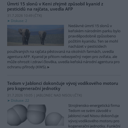
Úmrtí 15 slonů v Keni zřejmě způsobil kyanid z
pesticidů na rajčata, uvedla AFP
31.7.2026 10:49 (
ČTK
)
Diskuse: 2
Nedávné úmrtí 15 slonů v
keňském národním parku bylo
pravděpodobně způsobeno
požitím kyanidu. Ten se mohl
nacházet v pesticidech
používaných na rajčata pěstovaná na okolních farmách, uvedla
agentura AFP. Kyanid je přitom nebezpečný nejen pro zvířata, ale
může ohrozit i zdraví člověka, uvedla keňská národní agentura pro
ochranu přírody (KWS).
Tedom v Jablonci dokončuje vývoj vodíkového motoru
pro kogenerační jednotky
31.7.2026 10:05 | JABLONEC NAD NISOU (
ČTK
)
Diskuse: 22
Strojírensko-energetická firma
Tedom ve svém závodě v
Jablonci nad Nisou dokončuje
vývoj vodíkového motoru pro
kogenerační jednotky. Funkční