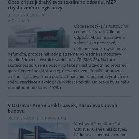
Obce kritizují drahý svoz textilního odpadu, MŽP
chystá změnu legislativy
31.7.2026 01:28 (
ČTK
)
Diskuse: 1
Obce se potýkají s rostoucími
cenami za svoz textilního
odpadu. Aktuální nastavení
vnímají jako nehotové,
nefinancované a systémově
nefunkční, protože náklady platí téměř výhradně samosprávy,
uvedlo Sdružení místních samospráv ČR (SMS ČR). Na tuto
skutečnost sdružení upozornilo také ministra životního prostředí
Igora Červeného (Motoristé). Červený uvedl, že MŽP připravuje
změnu legislativy, která počítá s finančním zapojením výrobců do
sběru, recyklace a ekologické likvidace textilu. Do praxe by se měla
promítnout od dubna 2028.
V Ostravar Aréně unikl čpavek, hasiči evakuovali
budovu
30.7.2026 23:20 | OSTRAVA (
ČTK
)
V ostravské multifunkční
Ostravar Aréně unikl čpavek.
Látka se ale nedostala mimo