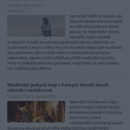
1.8.2026 18:01 (
ČTK
)
Diskuse: 3
Uprostřed sídlišť a rušných ulic
severomakedonské metropole
se odehrává podívaná, která
jako by do městského shonu
nepatřila. Hejno desítek
strakatých holubů krouží nad panelovými domy, střemhlav se
snáší k zemi a znovu vzlétá. Pro své chovatele nejsou jen koníčkem,
ale i způsobem, jak na chvíli uniknout každodennímu ruchu
velkoměsta. Agentura AFP přibližuje příběh tradičního koníčku,
který na Balkáně přetrvává po staletí, i když dnes už není zdaleka
tak rozšířený jako dříve.
Mladečské jeskyně mají v horkých letních dnech
rekordní návštěvnost
1.8.2026 17:47 | PRAHA (
ČTK
)
Rekordní návštěvnost mají v
těchto horkých letních dnech
Mladečské jeskyně u Litovle na
Olomoucku, které
návštěvníkům poskytují aspoň
dočasnou úlevu od úmorného vedra. Zatímco na zemském