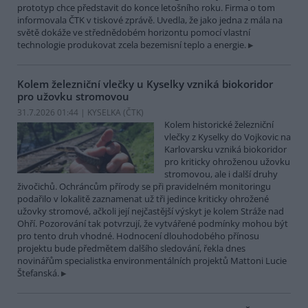
prototyp chce představit do konce letošního roku. Firma o tom
informovala ČTK v tiskové zprávě. Uvedla, že jako jedna z mála na
světě dokáže ve střednědobém horizontu pomocí vlastní
technologie produkovat zcela bezemisní teplo a energie.
Kolem železniční vlečky u Kyselky vzniká biokoridor
pro užovku stromovou
31.7.2026 01:44 | KYSELKA (
ČTK
)
Kolem historické železniční
vlečky z Kyselky do Vojkovic na
Karlovarsku vzniká biokoridor
pro kriticky ohroženou užovku
stromovou, ale i další druhy
živočichů. Ochráncům přírody se při pravidelném monitoringu
podařilo v lokalitě zaznamenat už tři jedince kriticky ohrožené
užovky stromové, ačkoli její nejčastější výskyt je kolem Stráže nad
Ohří. Pozorování tak potvrzují, že vytvářené podmínky mohou být
pro tento druh vhodné. Hodnocení dlouhodobého přínosu
projektu bude předmětem dalšího sledování, řekla dnes
novinářům specialistka environmentálních projektů Mattoni Lucie
Štefanská.