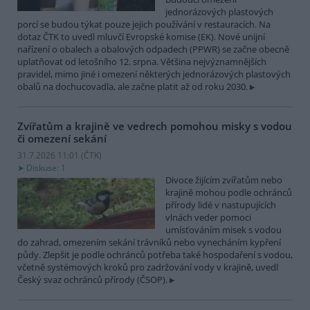
jednorázových plastových
porcí se budou týkat pouze jejich používání v restauracích. Na
dotaz ČTK to uvedl mluvčí Evropské komise (EK). Nové unijní
nařízení o obalech a obalových odpadech (PPWR) se začne obecně
uplatňovat od letošního 12. srpna. Většina nejvýznamnějších
pravidel, mimo jiné i omezení některých jednorázových plastových
obalů na dochucovadla, ale začne platit až od roku 2030.
Zvířatům a krajině ve vedrech pomohou misky s vodou
či omezení sekání
31.7.2026 11:01 (
ČTK
)
Diskuse: 1
Divoce žijícím zvířatům nebo
krajině mohou podle ochránců
přírody lidé v nastupujících
vlnách veder pomoci
umísťováním misek s vodou
do zahrad, omezením sekání trávníků nebo vynecháním kypření
půdy. Zlepšit je podle ochránců potřeba také hospodaření s vodou,
včetně systémových kroků pro zadržování vody v krajině, uvedl
Český svaz ochránců přírody (ČSOP).