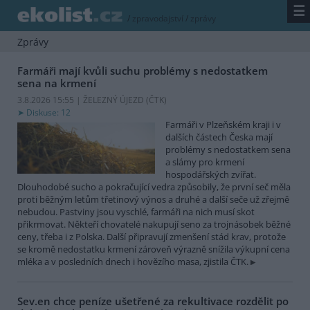
☰
/
zpravodajství
/
zprávy
Zprávy
Farmáři mají kvůli suchu problémy s nedostatkem
sena na krmení
3.8.2026 15:55 | ŽELEZNÝ ÚJEZD (
ČTK
)
Diskuse: 12
Farmáři v Plzeňském kraji i v
dalších částech Česka mají
problémy s nedostatkem sena
a slámy pro krmení
hospodářských zvířat.
Dlouhodobé sucho a pokračující vedra způsobily, že první seč měla
proti běžným letům třetinový výnos a druhé a další seče už zřejmě
nebudou. Pastviny jsou vyschlé, farmáři na nich musí skot
přikrmovat. Někteří chovatelé nakupují seno za trojnásobek běžné
ceny, třeba i z Polska. Další připravují zmenšení stád krav, protože
se kromě nedostatku krmení zároveň výrazně snížila výkupní cena
mléka a v posledních dnech i hovězího masa, zjistila ČTK.
Sev.en chce peníze ušetřené za rekultivace rozdělit po