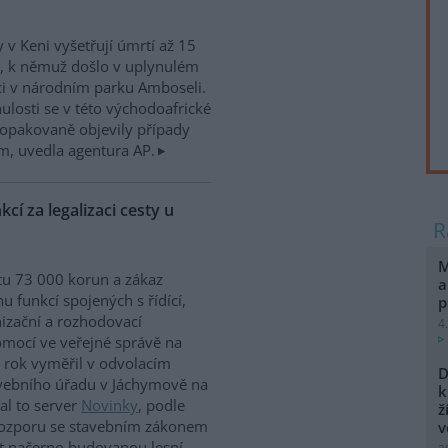
 v Keni vyšetřují úmrtí až 15
, k němuž došlo v uplynulém
i v národním parku Amboseli.
ulosti se v této východoafrické
opakovaně objevily případy
ím, uvedla agentura AP.
cí za legalizaci cesty u
M
u 73 000 korun a zákaz
a
u funkcí spojených s řídící,
p
izační a rozhodovací
4
mocí ve veřejné správě na
 rok vyměřil v odvolacím
D
tavebního úřadu v Jáchymově na
k
l to server
Novinky
, podle
ž
v rozporu se stavebním zákonem
v
at načerno budovanou lesní