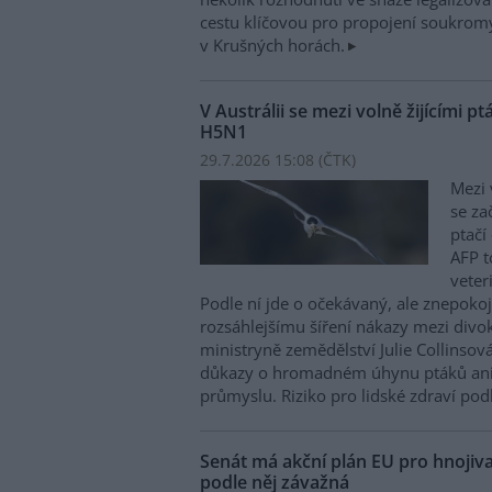
cestu klíčovou pro propojení soukromý
v Krušných horách.
V Austrálii se mezi volně žijícími pt
H5N1
29.7.2026 15:08 (
ČTK
)
Mezi 
se za
ptačí
AFP t
veter
Podle ní jde o očekávaný, ale znepokoj
rozsáhlejšímu šíření nákazy mezi divok
ministryně zemědělství Julie Collinsov
důkazy o hromadném úhynu ptáků ani
průmyslu. Riziko pro lidské zdraví podl
Senát má akční plán EU pro hnojiva
podle něj závažná