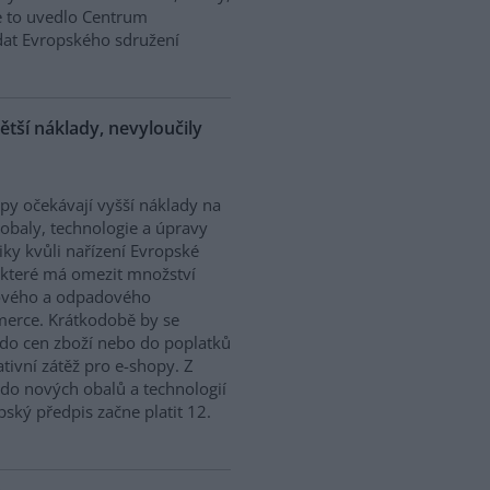
ze to uvedlo Centrum
dat Evropského sdružení
ětší náklady, nevyloučily
py očekávají vyšší náklady na
obaly, technologie a úpravy
tiky kvůli nařízení Evropské
 které má omezit množství
ového a odpadového
mmerce. Krátkodobě by se
do cen zboží nebo do poplatků
tivní zátěž pro e-shopy. Z
do nových obalů a technologií
ský předpis začne platit 12.