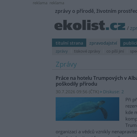
reklama
reklama
zprávy o přírodě, životním prostřed
/
zp
titulní strana
zpravodajství
public
zprávy
tiskové zprávy
co píší jiní
spe
Zprávy
Práce na hotelu Trumpových v Albá
poškodily přírodu
30.7.2026 09:56 (
ČTK
)
Diskuse: 2
Při p
rezer
kde m
kompl
Trum
organizací a vědců vznikly nenapravit