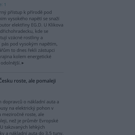
e: 1
rný přístup k přírodě pod
ím vysokého napětí se snaží
ibutor elektřiny EG.D. U Klikova
ndřichohradecku, kde se
tují vzácné rostliny a
jí pás pod vysokým napětím,
ářům to dnes řekli zástupci
krajina kolem energetické
 odolnější.
Česku roste, ale pomaleji
 dopravců o nákladní auta a
usy na elektrický pohon v
 meziročně roste, ale
eji, než je průměr Evropské
 U takzvaných lehkých
ky a nákladní auta do 3,5 tuny,