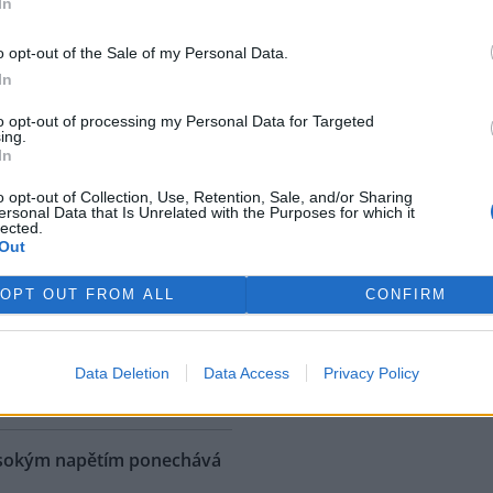
In
 krychlových, což bylo
méně. Na vrcholu kůrovcové
o opt-out of the Sale of my Personal Data.
6 milionu krychlových metrů,
In
n.
to opt-out of processing my Personal Data for Targeted
ing.
 obžalobu z týrání zvířat
In
o opt-out of Collection, Use, Retention, Sale, and/or Sharing
ý vedoucí obory Březka u
ersonal Data that Is Unrelated with the Purposes for which it
lected.
lce u Křížků nedaleko Prahy
Out
 Beníček u soudu odmítl
obu, která ho viní ze surového
OPT OUT FROM ALL
CONFIRM
í zvířat. Někdejší myslivecký
bora Šellenga ubližoval
 připravených pastí. Jednu z
ě odsouzení mu hrozí až
Data Deletion
Data Access
Privacy Policy
rek
ysokým napětím ponechává