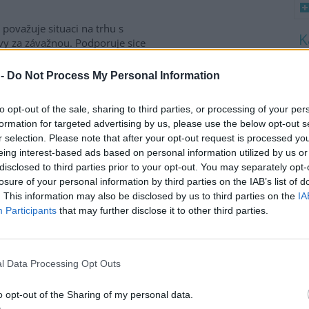
 považuje situaci na trhu s
vy za závažnou. Podporuje sice
dní cíle akčního plánu pro
8
va, který v květnu představila
K
 -
Do Not Process My Personal Information
ská komise (EK), ale považuje
O
e na tom usnesli dnes, když
9
to opt-out of the sale, sharing to third parties, or processing of your per
něnému akčnímu plánu. Unijní
O
formation for targeted advertising by us, please use the below opt-out s
mácí produkci a snížit
s
r selection. Please note that after your opt-out request is processed y
 na nestabilitu na světových
eing interest-based ads based on personal information utilized by us or
1
ti Íránu.
disclosed to third parties prior to your opt-out. You may separately opt-
(
H
losure of your personal information by third parties on the IAB’s list of
p
. This information may also be disclosed by us to third parties on the
IA
 blíží době před
a
Participants
that may further disclose it to other third parties.
 dřeva v Pardubickém kraji se
ledních dvou letech vrací k
l Data Processing Opt Outs
tám, které byly běžné před
covou kalamitou. Podle údajů
o opt-out of the Sharing of my personal data.
ho statistického úřadu
(ČSÚ)