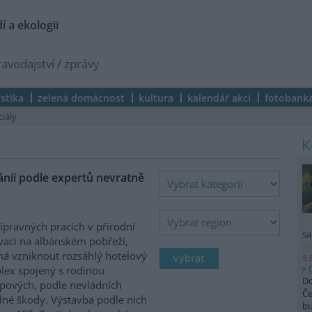
í a ekologii
ravodajství
/
zprávy
istika
zelená domácnost
kultura
kalendář akcí
fotobank
ciály
nii podle expertů nevratně
řípravných pracích v přírodní
sa
vaci na albánském pobřeží,
á vzniknout rozsáhlý hotelový
5.
ex spojený s rodinou
Do
pových, podle nevládních
Če
elné škody. Výstavba podle nich
b