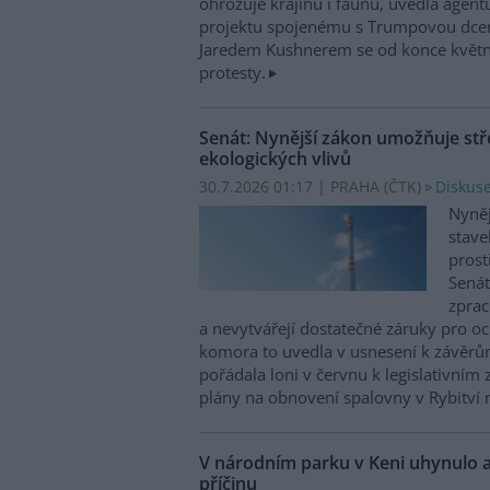
ohrožuje krajinu i faunu, uvedla agen
projektu spojenému s Trumpovou dce
Jaredem Kushnerem se od konce května
protesty.
Senát: Nynější zákon umožňuje stř
ekologických vlivů
30.7.2026 01:17 | PRAHA (
ČTK
)
Diskuse
Nyněj
stave
prost
Senát
zprac
a nevytvářejí dostatečné záruky pro o
komora to uvedla v usnesení k závěrům
pořádala loni v červnu k legislativní
plány na obnovení spalovny v Rybitví 
V národním parku v Keni uhynulo a
příčinu