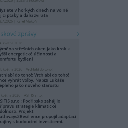
9.7.2026 | Zuzana Kučerová
yslete v horkých dnech na volně
ijící ptáky a další zvířata
8.7.2026 | Karel Makoň
tiskové zprávy
4. května 2026 |
ýměna střešních oken jako krok k
yšší energetické účinnosti a
omfortu bydlení
1. května 2026 |
Vrchlabí do toho!
rchlabí do toho!: Vrchlabí do toho!
hce vyhrát volby. Nabízí Lukáše
eplého jako nového starostu
. května 2026 |
ASITIS s.r.o.
SITIS s.r.o.: Podřipsko zahájilo
řípravu strategie klimatické
dolnosti. Projekt
athways2Resilience propojil adaptaci
rajiny s budoucími investicemi.