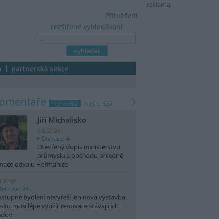
reklama
Přihlášení
rozšířené vyhledávání
a
partnerská sekce
komentáře
nejnovější
nejčtenější
Jiří Michalisko
6.8.2026
Diskuse: 4
Otevřený dopis ministerstvu
průmyslu a obchodu ohledně
nace odvalu Heřmanice
8.2026
Diskuse: 39
stupné bydlení nevyřeší jen nová výstavba.
sko musí lépe využít renovace stávajících
udov