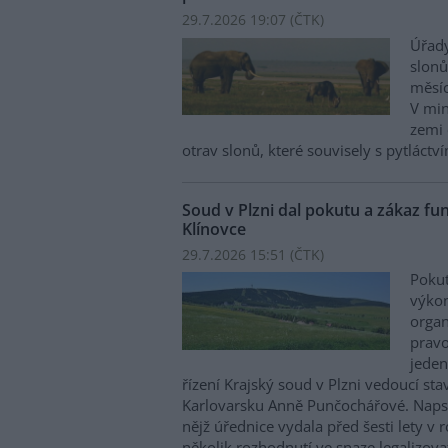
29.7.2026 19:07 (
ČTK
)
Úřady
slonů
měsíc
V min
zemi 
otrav slonů, které souvisely s pytláctv
Soud v Plzni dal pokutu a zákaz funk
Klínovce
29.7.2026 15:51 (
ČTK
)
Pokut
výkon
organ
pravo
jeden
řízení Krajský soud v Plzni vedoucí s
Karlovarsku Anně Punčochářové. Napsa
nějž úřednice vydala před šesti lety 
několik rozhodnutí ve snaze legalizov