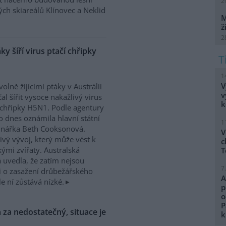
2
ch skiareálů Klínovec a Neklid
M
ž
2
áky šíří virus ptačí chřipky
1
V
volně žijícími ptáky v Austrálii
v
čal šířit vysoce nakažlivý virus
k
 chřipky H5N1. Podle agentury
o dnes oznámila hlavní státní
1
inářka Beth Cooksonová.
V
ivý vývoj, který může vést k
c
ými zvířaty. Australská
T
á uvedla, že zatím nejsou
7
 o zasažení drůbežářského
A
e ní zůstává nízké.
p
o
P
 za nedostatečný, situace je
k