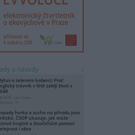
rady a návody
ýtus o zeleném koberci: Proč
nglický trávník v létě zabíjí život v
ůdě
.8.2026 | Jan Skala
Diskuse: 31
opady horka a sucha na přírodu jsou
ritické. ČSOP ukazuje, jak může
íznivé krajině a živočichům pomoci
eřejnost i obce