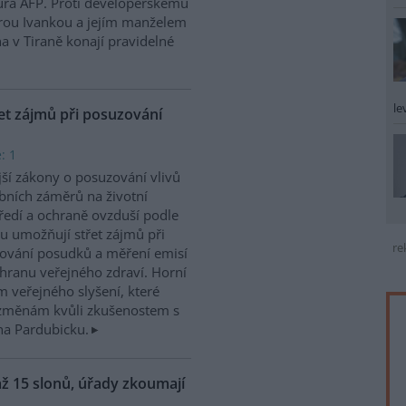
tura AFP. Proti developerskému
rou Ivankou a jejím manželem
 v Tiraně konají pravidelné
le
et zájmů při posuzování
: 1
ší zákony o posuzování vlivů
bních záměrů na životní
ředí a ochraně ovzduší podle
u umožňují střet zájmů při
re
ování posudků a měření emisí
chranu veřejného zdraví. Horní
 veřejného slyšení, které
m změnám kvůli zkušenostem s
na Pardubicku.
ž 15 slonů, úřady zkoumají