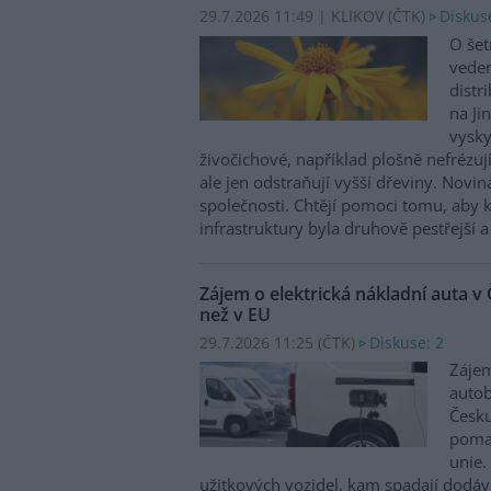
29.7.2026 11:49 | KLIKOV (
ČTK
)
Diskus
O šet
veden
distr
na Ji
vysky
živočichové, například plošně nefrézu
ale jen odstraňují vyšší dřeviny. Novin
společnosti. Chtějí pomoci tomu, aby 
infrastruktury byla druhově pestřejší a
Zájem o elektrická nákladní auta v 
než v EU
29.7.2026 11:25 (
ČTK
)
Diskuse: 2
Zájem
autob
Česku
pomal
unie.
užitkových vozidel, kam spadají dodáv