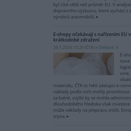
byl růst větší než průměr EU. V analý
dopravního výzkumu, které vychází z 
výrobců automobilů.
E-shopy očekávají s nařízením EU v
krátkodobé zdražení
29.7.2026 10:20 (
ČTK
)
Diskuse: 4
E-sho
nové 
logis
unie,
obal
materiálu. ČTK to řekli zástupci e-co
náklady podle nich mohly promítnout 
za balné, zvýšit by se mohla administra
dlouhodobého hlediska však investice 
může náklady na přepravu snížit. Evrop
srpna.