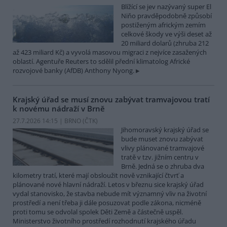
Blížící se jev nazývaný super El
Niňo pravděpodobně způsobí
postiženým africkým zemím
celkové škody ve výši deset až
20 miliard dolarů (zhruba 212
až 423 miliard Kč) a vyvolá masovou migraci z nejvíce zasažených
oblastí. Agentuře Reuters to sdělil přední klimatolog Africké
rozvojové banky (AfDB) Anthony Nyong.
Krajský úřad se musí znovu zabývat tramvajovou tratí
k novému nádraží v Brně
27.7.2026 14:15 | BRNO (
ČTK
)
Jihomoravský krajský úřad se
bude muset znovu zabývat
vlivy plánované tramvajové
tratě v tzv. jižním centru v
Brně. Jedná se o zhruba dva
kilometry tratí, které mají obsloužit nově vznikající čtvrť a
plánované nové hlavní nádraží. Letos v březnu sice krajský úřad
vydal stanovisko, že stavba nebude mít významný vliv na životní
prostředí a není třeba ji dále posuzovat podle zákona, nicméně
proti tomu se odvolal spolek Děti Země a částečně uspěl.
Ministerstvo životního prostředí rozhodnutí krajského úřadu