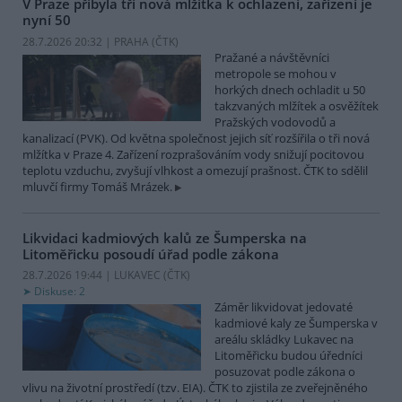
V Praze přibyla tři nová mlžítka k ochlazení, zařízení je
nyní 50
28.7.2026 20:32 | PRAHA (
ČTK
)
Pražané a návštěvníci
metropole se mohou v
horkých dnech ochladit u 50
takzvaných mlžítek a osvěžítek
Pražských vodovodů a
kanalizací (PVK). Od května společnost jejich síť rozšířila o tři nová
mlžítka v Praze 4. Zařízení rozprašováním vody snižují pocitovou
teplotu vzduchu, zvyšují vlhkost a omezují prašnost. ČTK to sdělil
mluvčí firmy Tomáš Mrázek.
Likvidaci kadmiových kalů ze Šumperska na
Litoměřicku posoudí úřad podle zákona
28.7.2026 19:44 | LUKAVEC (
ČTK
)
Diskuse: 2
Záměr likvidovat jedovaté
kadmiové kaly ze Šumperska v
areálu skládky Lukavec na
Litoměřicku budou úředníci
posuzovat podle zákona o
vlivu na životní prostředí (tzv. EIA). ČTK to zjistila ze zveřejněného