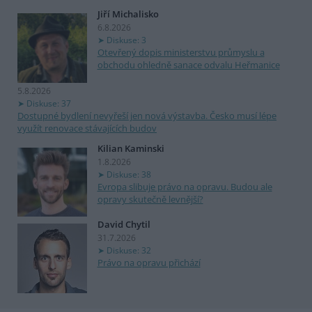
Jiří Michalisko
6.8.2026
Diskuse: 3
Otevřený dopis ministerstvu průmyslu a
obchodu ohledně sanace odvalu Heřmanice
5.8.2026
Diskuse: 37
Dostupné bydlení nevyřeší jen nová výstavba. Česko musí lépe
využít renovace stávajících budov
Kilian Kaminski
1.8.2026
Diskuse: 38
Evropa slibuje právo na opravu. Budou ale
opravy skutečně levnější?
David Chytil
31.7.2026
Diskuse: 32
Právo na opravu přichází