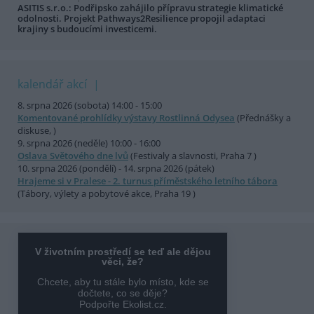
ASITIS s.r.o.: Podřipsko zahájilo přípravu strategie klimatické
odolnosti. Projekt Pathways2Resilience propojil adaptaci
krajiny s budoucími investicemi.
kalendář akcí
8. srpna 2026 (sobota) 14:00 - 15:00
Komentované prohlídky výstavy Rostlinná Odysea
(Přednášky a
diskuse, )
9. srpna 2026 (neděle) 10:00 - 16:00
Oslava Světového dne lvů
(Festivaly a slavnosti, Praha 7 )
10. srpna 2026 (pondělí) - 14. srpna 2026 (pátek)
Hrajeme si v Pralese - 2. turnus příměstského letního tábora
(Tábory, výlety a pobytové akce, Praha 19 )