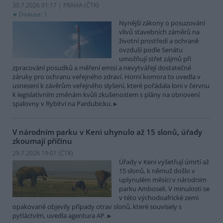
30.7.2026 01:17 | PRAHA (
ČTK
)
Diskuse: 1
Nynější zákony o posuzování
vlivů stavebních záměrů na
životní prostředí a ochraně
ovzduší podle Senátu
umožňují střet zájmů při
zpracování posudků a měření emisí a nevytvářejí dostatečné
záruky pro ochranu veřejného zdraví. Horní komora to uvedla v
usnesení k závěrům veřejného slyšení, které pořádala loni v červnu
k legislativním změnám kvůli zkušenostem s plány na obnovení
spalovny v Rybitví na Pardubicku.
V národním parku v Keni uhynulo až 15 slonů, úřady
zkoumají příčinu
29.7.2026 19:07 (
ČTK
)
Úřady v Keni vyšetřují úmrtí až
15 slonů, k němuž došlo v
uplynulém měsíci v národním
parku Amboseli. V minulosti se
v této východoafrické zemi
opakovaně objevily případy otrav slonů, které souvisely s
pytláctvím, uvedla agentura AP.