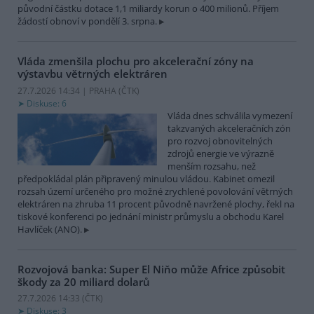
původní částku dotace 1,1 miliardy korun o 400 milionů. Příjem
žádostí obnoví v pondělí 3. srpna.
Vláda zmenšila plochu pro akcelerační zóny na
výstavbu větrných elektráren
27.7.2026 14:34 | PRAHA (
ČTK
)
Diskuse: 6
Vláda dnes schválila vymezení
takzvaných akceleračních zón
pro rozvoj obnovitelných
zdrojů energie ve výrazně
menším rozsahu, než
předpokládal plán připravený minulou vládou. Kabinet omezil
rozsah území určeného pro možné zrychlené povolování větrných
elektráren na zhruba 11 procent původně navržené plochy, řekl na
tiskové konferenci po jednání ministr průmyslu a obchodu Karel
Havlíček (ANO).
Rozvojová banka: Super El Niňo může Africe způsobit
škody za 20 miliard dolarů
27.7.2026 14:33 (
ČTK
)
Diskuse: 3