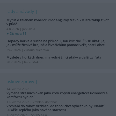
rady a návody
Mýtus o zeleném koberci: Proč anglický trávník v létě zabíjí život
v půdě
4.8.2026 | Jan Skala
Diskuse: 31
Dopady horka a sucha na přírodu jsou kritické. ČSOP ukazuje,
jak může žíznivé krajině a živočichům pomoci veřejnost i obce
29.7.2026 | Zuzana Kučerová
Myslete v horkých dnech na volně žijící ptáky a další zvířata
28.7.2026 | Karel Makoň
tiskové zprávy
14. května 2026 |
Výměna střešních oken jako krok k vyšší energetické účinnosti a
komfortu bydlení
11. května 2026 |
Vrchlabí do toho!
Vrchlabí do toho!: Vrchlabí do toho! chce vyhrát volby. Nabízí
Lukáše Teplého jako nového starostu
7. května 2026 |
ASITIS s.r.o.