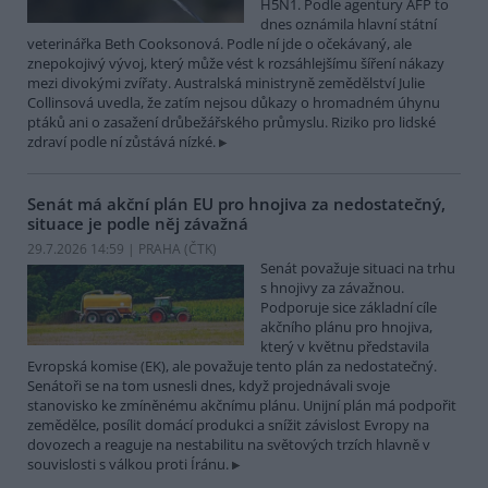
H5N1. Podle agentury AFP to
dnes oznámila hlavní státní
veterinářka Beth Cooksonová. Podle ní jde o očekávaný, ale
znepokojivý vývoj, který může vést k rozsáhlejšímu šíření nákazy
mezi divokými zvířaty. Australská ministryně zemědělství Julie
Collinsová uvedla, že zatím nejsou důkazy o hromadném úhynu
ptáků ani o zasažení drůbežářského průmyslu. Riziko pro lidské
zdraví podle ní zůstává nízké.
Senát má akční plán EU pro hnojiva za nedostatečný,
situace je podle něj závažná
29.7.2026 14:59 | PRAHA (
ČTK
)
Senát považuje situaci na trhu
s hnojivy za závažnou.
Podporuje sice základní cíle
akčního plánu pro hnojiva,
který v květnu představila
Evropská komise (EK), ale považuje tento plán za nedostatečný.
Senátoři se na tom usnesli dnes, když projednávali svoje
stanovisko ke zmíněnému akčnímu plánu. Unijní plán má podpořit
zemědělce, posílit domácí produkci a snížit závislost Evropy na
dovozech a reaguje na nestabilitu na světových trzích hlavně v
souvislosti s válkou proti Íránu.