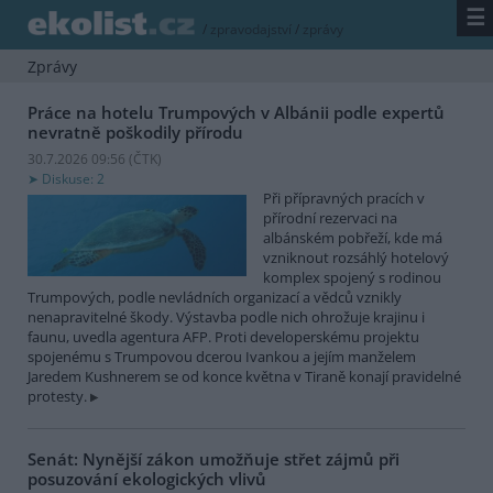
☰
/
zpravodajství
/
zprávy
Zprávy
Práce na hotelu Trumpových v Albánii podle expertů
nevratně poškodily přírodu
30.7.2026 09:56 (
ČTK
)
Diskuse: 2
Při přípravných pracích v
přírodní rezervaci na
albánském pobřeží, kde má
vzniknout rozsáhlý hotelový
komplex spojený s rodinou
Trumpových, podle nevládních organizací a vědců vznikly
nenapravitelné škody. Výstavba podle nich ohrožuje krajinu i
faunu, uvedla agentura AFP. Proti developerskému projektu
spojenému s Trumpovou dcerou Ivankou a jejím manželem
Jaredem Kushnerem se od konce května v Tiraně konají pravidelné
protesty.
Senát: Nynější zákon umožňuje střet zájmů při
posuzování ekologických vlivů