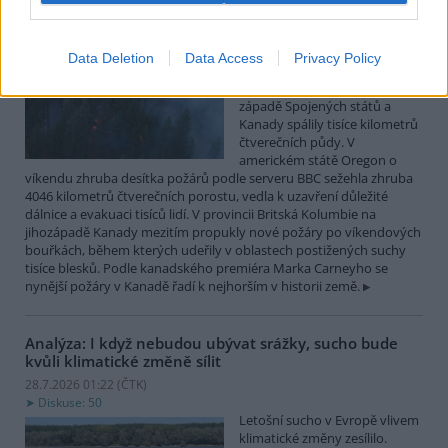
Lesní požáry po měsících sucha postihly západ
Spojených států a Kanady
Data Deletion
Data Access
Privacy Policy
28.7.2026 10:32 (
ČTK
)
Desítky lesních požárů na
západě Spojených států a
Kanady spálily tisíce kilometrů
čtverečních půdy. V
americkém státě Oregon o
víkendu zhruba desítka požárů podle serveru BBC sežehla zhruba
4046 kilometrů čtverečních porostu, vedla k uzavření důležité
dálnice a evakuaci tisíců lidí. V provincii Britská Kolumbie na
jihozápadě Kanady mezitím propukly nové požáry po víkendových
bouřkách, během kterých udeřily v oblastech postižených suchy
tisíce blesků. Podle kanadského premiéra Marka Carneyho se
nynější požáry v Kanadě řadí k nejhorším v historii země.
Analýza: I když nebudou ubývat srážky, sucho bude
kvůli klimatické změně sílit
28.7.2026 01:22 (
ČTK
)
Diskuse: 50
Letošní sucho v Evropě vlivem
klimatické změny zesílilo.