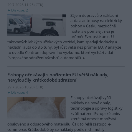
29.7.2026 11:25 (
ČTK
)
Diskuse: 2
Zájem dopravců o nákladní
auta a autobusy na elektrický
pohon v Česku meziročně
roste, ale pomaleji, než je
průměr Evropské unie. U
takzvaných lehkých užitkových vozidel, kam spadají dodávky a
nákladní auta do 3,5 tuny, byl růst větší než průměr EU. V analýze
to uvedlo Centrum dopravního výzkumu, které vychází z dat
Evropského sdružení výrobců automobilů.
E-shopy očekávají s nařízením EU větší náklady,
nevyloučily krátkodobé zdražení
29.7.2026 10:20 (
ČTK
)
Diskuse: 4
E-shopy očekávají vyšší
náklady na nové obaly,
technologie a úpravy logistiky
kvůli nařízení Evropské unie,
které má omezit množství
obalového a odpadového materiálu. ČTK to řekli zástupci e-
commerce. Krátkodobě by se náklady podle nich mohly