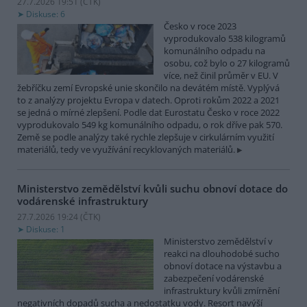
27.7.2026 19:51 (
ČTK
)
Diskuse: 6
Česko v roce 2023
vyprodukovalo 538 kilogramů
komunálního odpadu na
osobu, což bylo o 27 kilogramů
více, než činil průměr v EU. V
žebříčku zemí Evropské unie skončilo na devátém místě. Vyplývá
to z analýzy projektu Evropa v datech. Oproti rokům 2022 a 2021
se jedná o mírné zlepšení. Podle dat Eurostatu Česko v roce 2022
vyprodukovalo 549 kg komunálního odpadu, o rok dříve pak 570.
Země se podle analýzy také rychle zlepšuje v cirkulárním využití
materiálů, tedy ve využívání recyklovaných materiálů.
Ministerstvo zemědělství kvůli suchu obnoví dotace do
vodárenské infrastruktury
27.7.2026 19:24 (
ČTK
)
Diskuse: 1
Ministerstvo zemědělství v
reakci na dlouhodobé sucho
obnoví dotace na výstavbu a
zabezpečení vodárenské
infrastruktury kvůli zmírnění
negativních dopadů sucha a nedostatku vody. Resort navýší