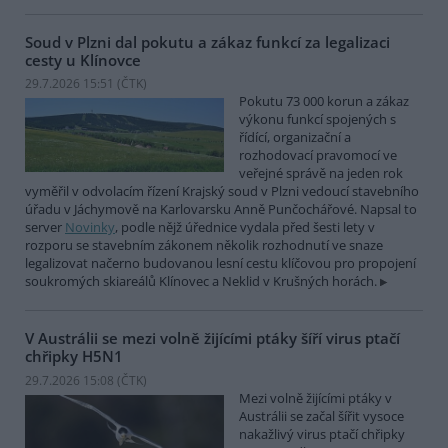
Soud v Plzni dal pokutu a zákaz funkcí za legalizaci
cesty u Klínovce
29.7.2026 15:51 (
ČTK
)
Pokutu 73 000 korun a zákaz
výkonu funkcí spojených s
řídící, organizační a
rozhodovací pravomocí ve
veřejné správě na jeden rok
vyměřil v odvolacím řízení Krajský soud v Plzni vedoucí stavebního
úřadu v Jáchymově na Karlovarsku Anně Punčochářové. Napsal to
server
Novinky
, podle nějž úřednice vydala před šesti lety v
rozporu se stavebním zákonem několik rozhodnutí ve snaze
legalizovat načerno budovanou lesní cestu klíčovou pro propojení
soukromých skiareálů Klínovec a Neklid v Krušných horách.
V Austrálii se mezi volně žijícími ptáky šíří virus ptačí
chřipky H5N1
29.7.2026 15:08 (
ČTK
)
Mezi volně žijícími ptáky v
Austrálii se začal šířit vysoce
nakažlivý virus ptačí chřipky