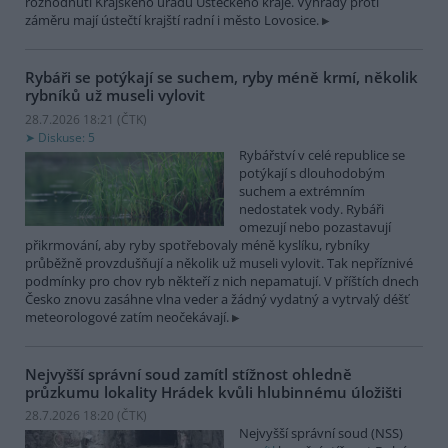
rozhodnutí Krajského úřadu Ústeckého kraje. Výhrady proti
záměru mají ústečtí krajští radní i město Lovosice.
Rybáři se potýkají se suchem, ryby méně krmí, několik
rybníků už museli vylovit
28.7.2026 18:21 (
ČTK
)
Diskuse: 5
Rybářství v celé republice se
potýkají s dlouhodobým
suchem a extrémním
nedostatek vody. Rybáři
omezují nebo pozastavují
přikrmování, aby ryby spotřebovaly méně kyslíku, rybníky
průběžně provzdušňují a několik už museli vylovit. Tak nepříznivé
podmínky pro chov ryb někteří z nich nepamatují. V příštích dnech
Česko znovu zasáhne vlna veder a žádný vydatný a vytrvalý déšť
meteorologové zatím neočekávají.
Nejvyšší správní soud zamítl stížnost ohledně
průzkumu lokality Hrádek kvůli hlubinnému úložišti
28.7.2026 18:20 (
ČTK
)
Nejvyšší správní soud (NSS)