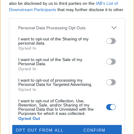
also be disclosed by us to third parties on the
IAB’s List of
prostředí (MŽP) zabavilo z
nelegálního chovu zápasníka
Downstream Participants
that may further disclose it to other
Karlose Vémoly, najde nový
third parties.
domov v Nizozemsku. Z dočasného azylu v liberecké zoologické
zahrady šelma zamíří do centra pro velké kočkovité šelmy
Felida,
Personal Data Processing Opt Outs
sdělilo ČTK ministerstvo. Nizozemská stanice se stará i o tygra
Tajmira a lva Mera, kteří také pocházejí z nevyhovujících
I want to opt-out of the Sharing of my
soukromých chovů v České republice.
personal data.
Opted In
Rybářství Litomyšl kvůli suchu muselo slovit několik
I want to opt-out of the Sale of my
Personal Data.
rybníků
Aktualizováno
Opted In
28.7.2026 10:40 (
ČTK
)
Diskuse: 3
I want to opt-out of processing my
Rybářství Litomyšl muselo
Personal Data for Targeted Advertising.
kvůli dlouhodobému suchu a
Opted In
nedostatku vody předčasně
slovit pět rybníků. U dalších
I want to opt-out of Collection, Use,
vodních ploch hrozí, že při
Retention, Sale, and/or Sharing of my
pokračujícím poklesu hladiny bude nutné rovněž přistoupit k
Personal Data that Is Unrelated with the
Purposes for which it was collected.
výlovu. Letos je většina rybníků bez běžného přítoku vody, což
Opted Out
situaci zhoršuje. ČTK to řekl ředitel Rybářství Litomyšl Michal
Brychta.
OPT OUT FROM ALL
CONFIRM