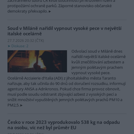
záchranného sboru ČR kvůli součinnosti při krizovém řízení a
protipožární ochraně parků. Záporné stanovisko občanské
demokraty překvapilo.
Soud v Miláně nařídil vypnout vysoké pece v největší
italské ocelárně
27.7.2026 20:32 (
ČTK
)
Diskuse: 2
Odvolací soud v Miláně dnes
nařídil největší italské ocelárně
kvůli znečišťování azbestem a
jemným polétavým prachem
vypnout vysoké pece.
Ocelárně Acciaierie d’Italia (ADI) z jihoitalského města Taranto
nařizuje, aby tak učinila do 90 dnů od doručení rozsudku, informují
agentury ANSA a Adnkronos. Pokud chce firma provoz obnovit,
musí podle soudu odstranit zbývající azbest z vysokých pecí a
snížit množství vypuštěných jemných polétavých prachů PM10 a
PM2,5.
Česko v roce 2023 vyprodukovalo 538 kg na odpadu
na osobu, víc než byl průměr EU