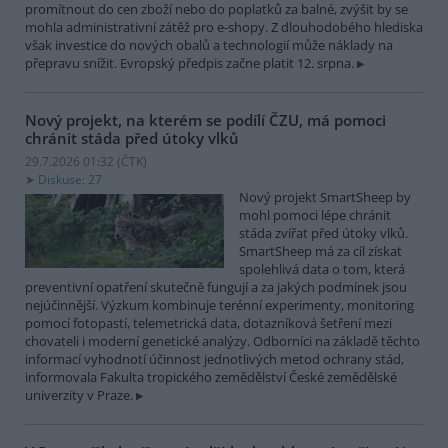
promítnout do cen zboží nebo do poplatků za balné, zvýšit by se
mohla administrativní zátěž pro e-shopy. Z dlouhodobého hlediska
však investice do nových obalů a technologií může náklady na
přepravu snížit. Evropský předpis začne platit 12. srpna.
Nový projekt, na kterém se podílí ČZU, má pomoci
chránit stáda před útoky vlků
29.7.2026 01:32 (
ČTK
)
Diskuse: 27
Nový projekt SmartSheep by
mohl pomoci lépe chránit
stáda zvířat před útoky vlků.
SmartSheep má za cíl získat
spolehlivá data o tom, která
preventivní opatření skutečně fungují a za jakých podmínek jsou
nejúčinnější. Výzkum kombinuje terénní experimenty, monitoring
pomocí fotopastí, telemetrická data, dotazníková šetření mezi
chovateli i moderní genetické analýzy. Odborníci na základě těchto
informací vyhodnotí účinnost jednotlivých metod ochrany stád,
informovala Fakulta tropického zemědělství České zemědělské
univerzity v Praze.