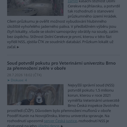
zamítl
kasační stížnost Dolní
Cerekve na Jihlavsku, a potvrdil
tak rozhodnutí o stanovení
průzkumného území Hrádek.
Cílem průzkumu je ověřit možnost vybudování hlubinného
úložiště vyhořelého jaderného paliva. V předběžném výběru jsou
čtyři lokality, všude se okolní samosprávy obrátily na soudy, zatím
bez úspěchu. Stížnost Dolní Cerekve je první, kterou v této fázi
vyřídil NSS, zjistila ČTK ze soudních databází. Průzkum lokalit už
začal.
Soud potvrdil pokutu pro Veterinární univerzitu Brno
za přemnožení zvěře v oboře
28.7.2026 18:02 (
ČTK
)
Diskuse: 4
Nejvyšší správní soud (NSS)
potvrdil pokutu 1,5 milionu
korun, kterou v roce 2021
vyměřila Veterinární univerzitě
Brno Česká inspekce životního
prostředí (ČIŽP). Důvodem bylo přemnožení muflonů v oboře
Poodří Kunín na Novojičínsku, kterou univerzita spravuje. Na
rozhodnutí upozornil
server Česká justice
, rozhodnutí NSS je
dostupné na jeho
úřední desce
.