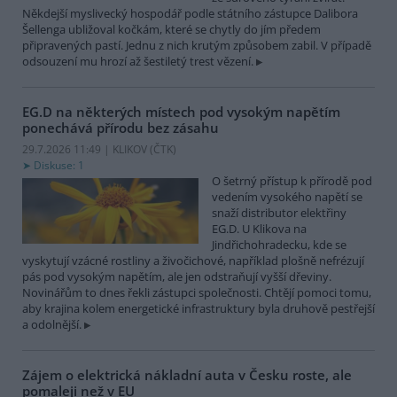
Někdejší myslivecký hospodář podle státního zástupce Dalibora
Šellenga ubližoval kočkám, které se chytly do jím předem
připravených pastí. Jednu z nich krutým způsobem zabil. V případě
odsouzení mu hrozí až šestiletý trest vězení.
EG.D na některých místech pod vysokým napětím
ponechává přírodu bez zásahu
29.7.2026 11:49 | KLIKOV (
ČTK
)
Diskuse: 1
O šetrný přístup k přírodě pod
vedením vysokého napětí se
snaží distributor elektřiny
EG.D. U Klikova na
Jindřichohradecku, kde se
vyskytují vzácné rostliny a živočichové, například plošně nefrézují
pás pod vysokým napětím, ale jen odstraňují vyšší dřeviny.
Novinářům to dnes řekli zástupci společnosti. Chtějí pomoci tomu,
aby krajina kolem energetické infrastruktury byla druhově pestřejší
a odolnější.
Zájem o elektrická nákladní auta v Česku roste, ale
pomaleji než v EU