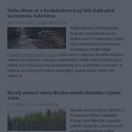
Těžba dřeva se v Pardubickém kraji blíží době před
kůrovcovou kalamitou
29.7.2026 14:28 | PARDUBICE (
ČTK
)
Těžba dřeva v Pardubickém
kraji se v posledních dvou
letech vrací k hodnotám, které
byly běžné před kůrovcovou
kalamitou. Podle údajů
Českého statistického úřadu
(ČSÚ) vloni v regionu dosáhla milionu
metrů krychlových, což bylo meziročně o 9000 metrů krychlových
méně. Na vrcholu kůrovcové kalamity se v kraji těžilo i více než 1,6
milionu krychlových metrů, před jejím vypuknutím méně než
milion.
Bývalý vedoucí obory Březka odmítl obžalobu z týrání
zvířat
29.7.2026 12:27 | PRAHA (
ČTK
)
Bývalý vedoucí obory Březka u
Kostelce u Křížků nedaleko
Prahy Libor Beníček u soudu
odmítl obžalobu, která ho viní
ze surového týrání zvířat.