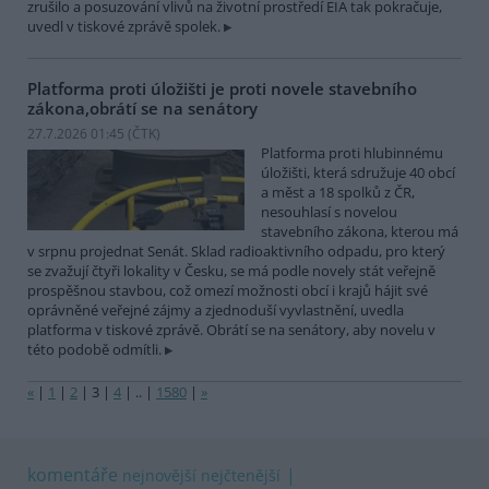
zrušilo a posuzování vlivů na životní prostředí EIA tak pokračuje,
uvedl v tiskové zprávě spolek.
Platforma proti úložišti je proti novele stavebního
zákona,obrátí se na senátory
27.7.2026 01:45 (
ČTK
)
Platforma proti hlubinnému
úložišti, která sdružuje 40 obcí
a měst a 18 spolků z ČR,
nesouhlasí s novelou
stavebního zákona, kterou má
v srpnu projednat Senát. Sklad radioaktivního odpadu, pro který
se zvažují čtyři lokality v Česku, se má podle novely stát veřejně
prospěšnou stavbou, což omezí možnosti obcí i krajů hájit své
oprávněné veřejné zájmy a zjednoduší vyvlastnění, uvedla
platforma v tiskové zprávě. Obrátí se na senátory, aby novelu v
této podobě odmítli.
«
|
1
|
2
|
3
|
4
|
..
|
1580
|
»
komentáře
nejnovější
nejčtenější