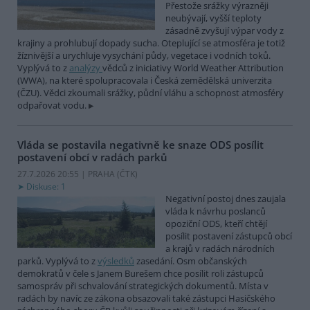
Přestože srážky výrazněji
neubývají, vyšší teploty
zásadně zvyšují výpar vody z
krajiny a prohlubují dopady sucha. Oteplující se atmosféra je totiž
žíznivější a urychluje vysychání půdy, vegetace i vodních toků.
Vyplývá to z
analýzy
vědců z iniciativy World Weather Attribution
(WWA), na které spolupracovala i Česká zemědělská univerzita
(ČZU). Vědci zkoumali srážky, půdní vláhu a schopnost atmosféry
odpařovat vodu.
Vláda se postavila negativně ke snaze ODS posílit
postavení obcí v radách parků
27.7.2026 20:55 | PRAHA (
ČTK
)
Diskuse: 1
Negativní postoj dnes zaujala
vláda k návrhu poslanců
opoziční ODS, kteří chtějí
posílit postavení zástupců obcí
a krajů v radách národních
parků. Vyplývá to z
výsledků
zasedání. Osm občanských
demokratů v čele s Janem Burešem chce posílit roli zástupců
samospráv při schvalování strategických dokumentů. Místa v
radách by navíc ze zákona obsazovali také zástupci Hasičského