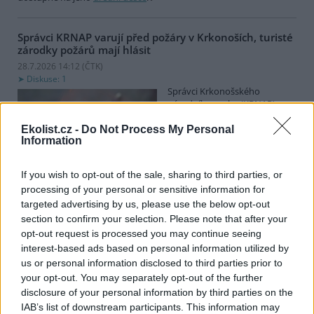
Správci KRNAP varují před požáry v Krkonoších, turisté
zárodky požárů mají hlásit
28.7.2026 14:12 (
ČTK
)
Diskuse: 1
Správci Krkonošského
národního parku (KRNAP)
vyzývají návštěvníky Krkonoš,
aby ihned hlásili jakýkoli
Ekolist.cz -
Do Not Process My Personal
Information
zárodek možného požáru.
Varovali také před zapalováním svíček u pomníků či božích muk
nebo před používáním přenosných vařičů v přírodě. Riziko vzniku
If you wish to opt-out of the sale, sharing to third parties, or
požárů v příštích dnech poroste, řekl ČTK mluvčí Správy KRNAP
processing of your personal or sensitive information for
Radek Drahný. Podle meteorologů přichází další vlna veder, od
targeted advertising by us, please use the below opt-out
čtvrtka se budou teploty blížit 40 stupňům Celsia. Teplo bude i na
horách, pršet nemá.
section to confirm your selection. Please note that after your
opt-out request is processed you may continue seeing
interest-based ads based on personal information utilized by
Lvice Elsa, kterou stát zabavil Vémolovi, bude mít nový
us or personal information disclosed to third parties prior to
domov v Nizozemsku
your opt-out. You may separately opt-out of the further
28.7.2026 14:03 (
ČTK
)
disclosure of your personal information by third parties on the
Lvice Elsa, kterou na začátku
IAB’s list of downstream participants. This information may
června ministerstvo životního