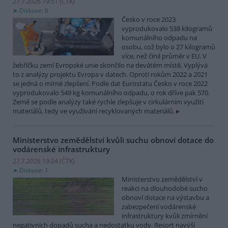
27.7.2026 19:51 (
ČTK
)
Diskuse: 6
Česko v roce 2023
vyprodukovalo 538 kilogramů
komunálního odpadu na
osobu, což bylo o 27 kilogramů
více, než činil průměr v EU. V
žebříčku zemí Evropské unie skončilo na devátém místě. Vyplývá
to z analýzy projektu Evropa v datech. Oproti rokům 2022 a 2021
se jedná o mírné zlepšení. Podle dat Eurostatu Česko v roce 2022
vyprodukovalo 549 kg komunálního odpadu, o rok dříve pak 570.
Země se podle analýzy také rychle zlepšuje v cirkulárním využití
materiálů, tedy ve využívání recyklovaných materiálů.
Ministerstvo zemědělství kvůli suchu obnoví dotace do
vodárenské infrastruktury
27.7.2026 19:24 (
ČTK
)
Diskuse: 1
Ministerstvo zemědělství v
reakci na dlouhodobé sucho
obnoví dotace na výstavbu a
zabezpečení vodárenské
infrastruktury kvůli zmírnění
negativních dopadů sucha a nedostatku vody. Resort navýší