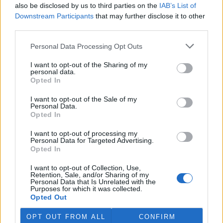
also be disclosed by us to third parties on the
IAB’s List of
prostředí (MŽP) zabavilo z
nelegálního chovu zápasníka
Downstream Participants
that may further disclose it to other
Karlose Vémoly, najde nový
third parties.
domov v Nizozemsku. Z dočasného azylu v liberecké zoologické
zahrady šelma zamíří do centra pro velké kočkovité šelmy
Felida,
Personal Data Processing Opt Outs
sdělilo ČTK ministerstvo. Nizozemská stanice se stará i o tygra
Tajmira a lva Mera, kteří také pocházejí z nevyhovujících
I want to opt-out of the Sharing of my
soukromých chovů v České republice.
personal data.
Opted In
Rybářství Litomyšl kvůli suchu muselo slovit několik
I want to opt-out of the Sale of my
Personal Data.
rybníků
Aktualizováno
Opted In
28.7.2026 10:40 (
ČTK
)
Diskuse: 3
I want to opt-out of processing my
Rybářství Litomyšl muselo
Personal Data for Targeted Advertising.
kvůli dlouhodobému suchu a
Opted In
nedostatku vody předčasně
slovit pět rybníků. U dalších
I want to opt-out of Collection, Use,
vodních ploch hrozí, že při
Retention, Sale, and/or Sharing of my
pokračujícím poklesu hladiny bude nutné rovněž přistoupit k
Personal Data that Is Unrelated with the
Purposes for which it was collected.
výlovu. Letos je většina rybníků bez běžného přítoku vody, což
Opted Out
situaci zhoršuje. ČTK to řekl ředitel Rybářství Litomyšl Michal
Brychta.
OPT OUT FROM ALL
CONFIRM