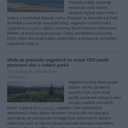
Přestože srážky výrazněji
neubývají, vyšší teploty
zásadně zvyšují výpar vody z
krajiny a prohlubují dopady sucha. Oteplující se atmosféra je totiž
žíznivější a urychluje vysychání půdy, vegetace i vodních toků.
Vyplývá to z
analýzy
vědců z iniciativy World Weather Attribution
(WWA), na které spolupracovala i Česká zemědělská univerzita
(ČZU). Vědci zkoumali srážky, půdní vláhu a schopnost atmosféry
odpařovat vodu.
Vláda se postavila negativně ke snaze ODS posílit
postavení obcí v radách parků
27.7.2026 20:55 | PRAHA (
ČTK
)
Diskuse: 1
Negativní postoj dnes zaujala
vláda k návrhu poslanců
opoziční ODS, kteří chtějí
posílit postavení zástupců obcí
a krajů v radách národních
parků. Vyplývá to z
výsledků
zasedání. Osm občanských
demokratů v čele s Janem Burešem chce posílit roli zástupců
samospráv při schvalování strategických dokumentů. Místa v
radách by navíc ze zákona obsazovali také zástupci Hasičského