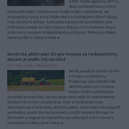
H5N1. Podle agentury AFP to
dnes oznámila hlavní státní
veterinářka Beth Cooksonová. Podle ní jde o očekávaný, ale
znepokojivý vývoj, který může vést k rozsáhlejšímu šíření nákazy
mezi divokými zvířaty. Australská ministryně zemědělství Julie
Collinsová uvedla, že zatím nejsou důkazy o hromadném úhynu
ptáků ani o zasažení drůbežářského průmyslu. Riziko pro lidské
zdraví podle ní zůstává nízké.
Senát má akční plán EU pro hnojiva za nedostatečný,
situace je podle něj závažná
29.7.2026 14:59 | PRAHA (
ČTK
)
Senát považuje situaci na trhu
s hnojivy za závažnou.
Podporuje sice základní cíle
akčního plánu pro hnojiva,
který v květnu představila
Evropská komise (EK), ale považuje tento plán za nedostatečný.
Senátoři se na tom usnesli dnes, když projednávali svoje
stanovisko ke zmíněnému akčnímu plánu. Unijní plán má podpořit
zemědělce, posílit domácí produkci a snížit závislost Evropy na
dovozech a reaguje na nestabilitu na světových trzích hlavně v
souvislosti s válkou proti Íránu.