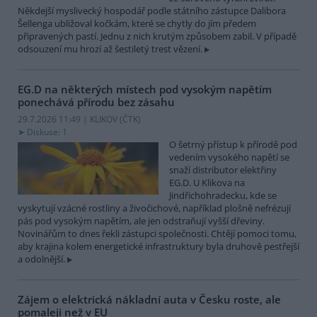
Někdejší myslivecký hospodář podle státního zástupce Dalibora
Šellenga ubližoval kočkám, které se chytly do jím předem
připravených pastí. Jednu z nich krutým způsobem zabil. V případě
odsouzení mu hrozí až šestiletý trest vězení.
EG.D na některých místech pod vysokým napětím
ponechává přírodu bez zásahu
29.7.2026 11:49 | KLIKOV (
ČTK
)
Diskuse: 1
O šetrný přístup k přírodě pod
vedením vysokého napětí se
snaží distributor elektřiny
EG.D. U Klikova na
Jindřichohradecku, kde se
vyskytují vzácné rostliny a živočichové, například plošně nefrézují
pás pod vysokým napětím, ale jen odstraňují vyšší dřeviny.
Novinářům to dnes řekli zástupci společnosti. Chtějí pomoci tomu,
aby krajina kolem energetické infrastruktury byla druhově pestřejší
a odolnější.
Zájem o elektrická nákladní auta v Česku roste, ale
pomaleji než v EU