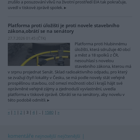
zrušilo a posuzování vlivů na životní prostředí EIA tak pokračuje,
uvedl v tiskové zprávě spolek.
Platforma proti úložišti je proti novele stavebního
zákona,obrátí se na senátory
27.7.2026 01:45 (
ČTK
)
Platforma proti hlubinnému
úložišti, která sdružuje 40 obcí
a měst a 18 spolků z ČR,
nesouhlasí s novelou
stavebního zákona, kterou má
v srpnu projednat Senát. Sklad radioaktivního odpadu, pro který
se zvažují čtyři lokality v Česku, se má podle novely stát veřejně
prospěšnou stavbou, což omezí možnosti obcí i krajů hájit své
oprávněné veřejné zájmy a zjednoduší vyvlastnění, uvedla
platforma v tiskové zprávě. Obrátí se na senátory, aby novelu v
této podobě odmítli.
«
|
1
|
2
|
3
|
4
|
..
|
1580
|
»
komentáře
nejnovější
nejčtenější