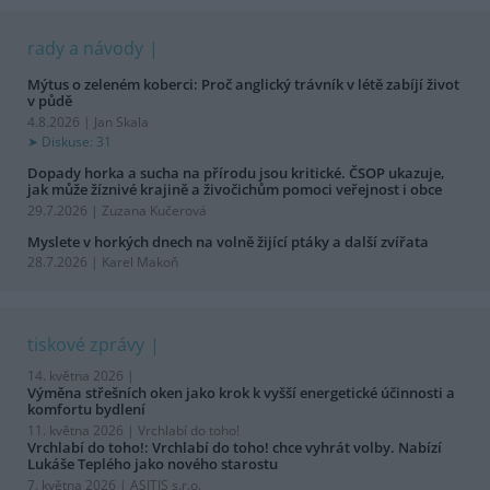
rady a návody
Mýtus o zeleném koberci: Proč anglický trávník v létě zabíjí život
v půdě
4.8.2026 | Jan Skala
Diskuse: 31
Dopady horka a sucha na přírodu jsou kritické. ČSOP ukazuje,
jak může žíznivé krajině a živočichům pomoci veřejnost i obce
29.7.2026 | Zuzana Kučerová
Myslete v horkých dnech na volně žijící ptáky a další zvířata
28.7.2026 | Karel Makoň
tiskové zprávy
14. května 2026 |
Výměna střešních oken jako krok k vyšší energetické účinnosti a
komfortu bydlení
11. května 2026 |
Vrchlabí do toho!
Vrchlabí do toho!: Vrchlabí do toho! chce vyhrát volby. Nabízí
Lukáše Teplého jako nového starostu
7. května 2026 |
ASITIS s.r.o.