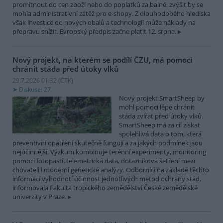
promítnout do cen zboží nebo do poplatků za balné, zvýšit by se
mohla administrativní zátěž pro e-shopy. Z dlouhodobého hlediska
však investice do nových obalů a technologií může náklady na
přepravu snížit. Evropský předpis začne platit 12. srpna.
Nový projekt, na kterém se podílí ČZU, má pomoci
chránit stáda před útoky vlků
29.7.2026 01:32 (
ČTK
)
Diskuse: 27
Nový projekt SmartSheep by
mohl pomoci lépe chránit
stáda zvířat před útoky vlků.
SmartSheep má za cíl získat
spolehlivá data o tom, která
preventivní opatření skutečně fungují a za jakých podmínek jsou
nejúčinnější. Výzkum kombinuje terénní experimenty, monitoring
pomocí fotopastí, telemetrická data, dotazníková šetření mezi
chovateli i moderní genetické analýzy. Odborníci na základě těchto
informací vyhodnotí účinnost jednotlivých metod ochrany stád,
informovala Fakulta tropického zemědělství České zemědělské
univerzity v Praze.