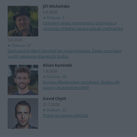
Jiří Michalisko
6.8.2026
Diskuse: 3
Otevřený dopis ministerstvu průmyslu a
obchodu ohledně sanace odvalu Heřmanice
5.8.2026
Diskuse: 37
Dostupné bydlení nevyřeší jen nová výstavba. Česko musí lépe
využít renovace stávajících budov
Kilian Kaminski
1.8.2026
Diskuse: 38
Evropa slibuje právo na opravu. Budou ale
opravy skutečně levnější?
David Chytil
31.7.2026
Diskuse: 32
Právo na opravu přichází