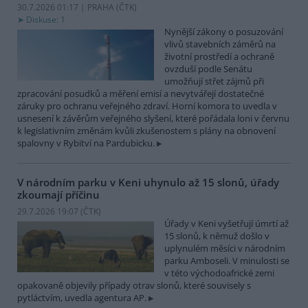
30.7.2026 01:17 | PRAHA (
ČTK
)
Diskuse: 1
Nynější zákony o posuzování
vlivů stavebních záměrů na
životní prostředí a ochraně
ovzduší podle Senátu
umožňují střet zájmů při
zpracování posudků a měření emisí a nevytvářejí dostatečné
záruky pro ochranu veřejného zdraví. Horní komora to uvedla v
usnesení k závěrům veřejného slyšení, které pořádala loni v červnu
k legislativním změnám kvůli zkušenostem s plány na obnovení
spalovny v Rybitví na Pardubicku.
V národním parku v Keni uhynulo až 15 slonů, úřady
zkoumají příčinu
29.7.2026 19:07 (
ČTK
)
Úřady v Keni vyšetřují úmrtí až
15 slonů, k němuž došlo v
uplynulém měsíci v národním
parku Amboseli. V minulosti se
v této východoafrické zemi
opakovaně objevily případy otrav slonů, které souvisely s
pytláctvím, uvedla agentura AP.