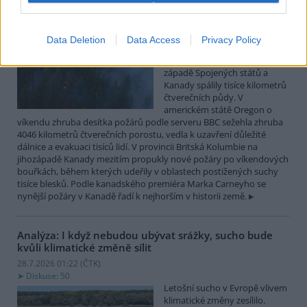
Lesní požáry po měsících sucha postihly západ
Spojených států a Kanady
Data Deletion
Data Access
Privacy Policy
28.7.2026 10:32 (
ČTK
)
Desítky lesních požárů na
západě Spojených států a
Kanady spálily tisíce kilometrů
čtverečních půdy. V
americkém státě Oregon o
víkendu zhruba desítka požárů podle serveru BBC sežehla zhruba
4046 kilometrů čtverečních porostu, vedla k uzavření důležité
dálnice a evakuaci tisíců lidí. V provincii Britská Kolumbie na
jihozápadě Kanady mezitím propukly nové požáry po víkendových
bouřkách, během kterých udeřily v oblastech postižených suchy
tisíce blesků. Podle kanadského premiéra Marka Carneyho se
nynější požáry v Kanadě řadí k nejhorším v historii země.
Analýza: I když nebudou ubývat srážky, sucho bude
kvůli klimatické změně sílit
28.7.2026 01:22 (
ČTK
)
Diskuse: 50
Letošní sucho v Evropě vlivem
klimatické změny zesílilo.