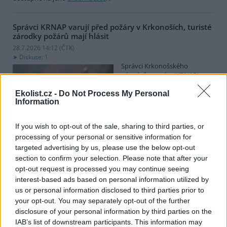
Správci KRNAP varují před požáry v Krkonoších, turisté
zárodky požárů mají hlásit
28.7.2026 14:12 (
ČTK
)
Diskuse: 1
Správci Krkonošského
národního parku (KRNAP)
vyzývají návštěvníky Krkonoš,
aby ihned hlásili jakýkoli
Ekolist.cz -
Do Not Process My Personal
Information
zárodek možného požáru.
Varovali také před zapalováním svíček u pomníků či božích muk
nebo před používáním přenosných vařičů v přírodě. Riziko vzniku
If you wish to opt-out of the sale, sharing to third parties, or
požárů v příštích dnech poroste, řekl ČTK mluvčí Správy KRNAP
processing of your personal or sensitive information for
Radek Drahný. Podle meteorologů přichází další vlna veder, od
targeted advertising by us, please use the below opt-out
čtvrtka se budou teploty blížit 40 stupňům Celsia. Teplo bude i na
horách, pršet nemá.
section to confirm your selection. Please note that after your
opt-out request is processed you may continue seeing
interest-based ads based on personal information utilized by
Lvice Elsa, kterou stát zabavil Vémolovi, bude mít nový
us or personal information disclosed to third parties prior to
domov v Nizozemsku
your opt-out. You may separately opt-out of the further
28.7.2026 14:03 (
ČTK
)
disclosure of your personal information by third parties on the
Lvice Elsa, kterou na začátku
IAB’s list of downstream participants. This information may
června ministerstvo životního