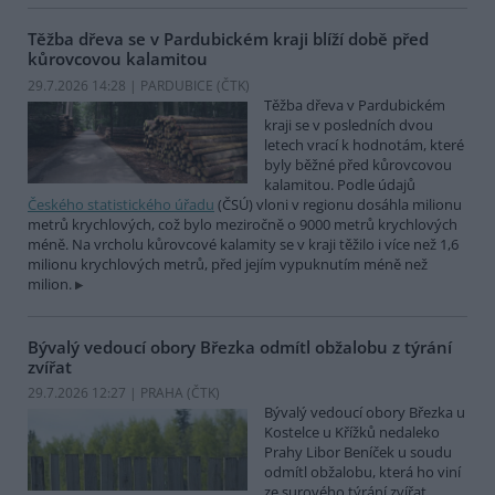
Těžba dřeva se v Pardubickém kraji blíží době před
kůrovcovou kalamitou
29.7.2026 14:28 | PARDUBICE (
ČTK
)
Těžba dřeva v Pardubickém
kraji se v posledních dvou
letech vrací k hodnotám, které
byly běžné před kůrovcovou
kalamitou. Podle údajů
Českého statistického úřadu
(ČSÚ) vloni v regionu dosáhla milionu
metrů krychlových, což bylo meziročně o 9000 metrů krychlových
méně. Na vrcholu kůrovcové kalamity se v kraji těžilo i více než 1,6
milionu krychlových metrů, před jejím vypuknutím méně než
milion.
Bývalý vedoucí obory Březka odmítl obžalobu z týrání
zvířat
29.7.2026 12:27 | PRAHA (
ČTK
)
Bývalý vedoucí obory Březka u
Kostelce u Křížků nedaleko
Prahy Libor Beníček u soudu
odmítl obžalobu, která ho viní
ze surového týrání zvířat.