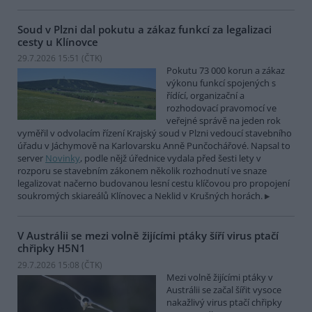
Soud v Plzni dal pokutu a zákaz funkcí za legalizaci
cesty u Klínovce
29.7.2026 15:51 (
ČTK
)
Pokutu 73 000 korun a zákaz
výkonu funkcí spojených s
řídící, organizační a
rozhodovací pravomocí ve
veřejné správě na jeden rok
vyměřil v odvolacím řízení Krajský soud v Plzni vedoucí stavebního
úřadu v Jáchymově na Karlovarsku Anně Punčochářové. Napsal to
server
Novinky
, podle nějž úřednice vydala před šesti lety v
rozporu se stavebním zákonem několik rozhodnutí ve snaze
legalizovat načerno budovanou lesní cestu klíčovou pro propojení
soukromých skiareálů Klínovec a Neklid v Krušných horách.
V Austrálii se mezi volně žijícími ptáky šíří virus ptačí
chřipky H5N1
29.7.2026 15:08 (
ČTK
)
Mezi volně žijícími ptáky v
Austrálii se začal šířit vysoce
nakažlivý virus ptačí chřipky