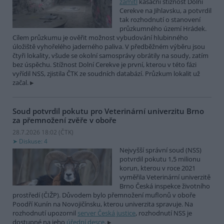
zamítl
kasační stížnost Dolní
Cerekve na Jihlavsku, a potvrdil
tak rozhodnutí o stanovení
průzkumného území Hrádek.
Cílem průzkumu je ověřit možnost vybudování hlubinného
úložiště vyhořelého jaderného paliva. V předběžném výběru jsou
čtyři lokality, všude se okolní samosprávy obrátily na soudy, zatím
bez úspěchu. Stížnost Dolní Cerekve je první, kterou v této fázi
vyřídil NSS, zjistila ČTK ze soudních databází. Průzkum lokalit už
začal.
Soud potvrdil pokutu pro Veterinární univerzitu Brno
za přemnožení zvěře v oboře
28.7.2026 18:02 (
ČTK
)
Diskuse: 4
Nejvyšší správní soud (NSS)
potvrdil pokutu 1,5 milionu
korun, kterou v roce 2021
vyměřila Veterinární univerzitě
Brno Česká inspekce životního
prostředí (ČIŽP). Důvodem bylo přemnožení muflonů v oboře
Poodří Kunín na Novojičínsku, kterou univerzita spravuje. Na
rozhodnutí upozornil
server Česká justice
, rozhodnutí NSS je
dostupné na jeho
úřední desce
.