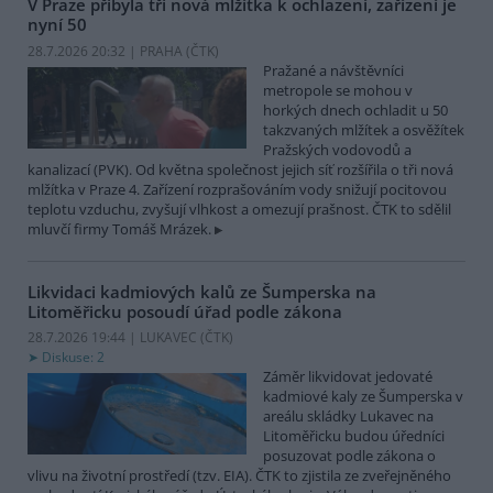
V Praze přibyla tři nová mlžítka k ochlazení, zařízení je
nyní 50
28.7.2026 20:32 | PRAHA (
ČTK
)
Pražané a návštěvníci
metropole se mohou v
horkých dnech ochladit u 50
takzvaných mlžítek a osvěžítek
Pražských vodovodů a
kanalizací (PVK). Od května společnost jejich síť rozšířila o tři nová
mlžítka v Praze 4. Zařízení rozprašováním vody snižují pocitovou
teplotu vzduchu, zvyšují vlhkost a omezují prašnost. ČTK to sdělil
mluvčí firmy Tomáš Mrázek.
Likvidaci kadmiových kalů ze Šumperska na
Litoměřicku posoudí úřad podle zákona
28.7.2026 19:44 | LUKAVEC (
ČTK
)
Diskuse: 2
Záměr likvidovat jedovaté
kadmiové kaly ze Šumperska v
areálu skládky Lukavec na
Litoměřicku budou úředníci
posuzovat podle zákona o
vlivu na životní prostředí (tzv. EIA). ČTK to zjistila ze zveřejněného