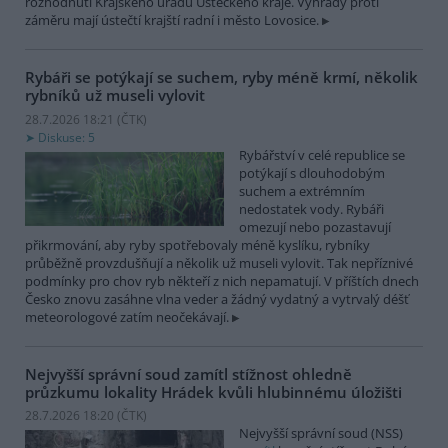
rozhodnutí Krajského úřadu Ústeckého kraje. Výhrady proti
záměru mají ústečtí krajští radní i město Lovosice.
Rybáři se potýkají se suchem, ryby méně krmí, několik
rybníků už museli vylovit
28.7.2026 18:21 (
ČTK
)
Diskuse: 5
Rybářství v celé republice se
potýkají s dlouhodobým
suchem a extrémním
nedostatek vody. Rybáři
omezují nebo pozastavují
přikrmování, aby ryby spotřebovaly méně kyslíku, rybníky
průběžně provzdušňují a několik už museli vylovit. Tak nepříznivé
podmínky pro chov ryb někteří z nich nepamatují. V příštích dnech
Česko znovu zasáhne vlna veder a žádný vydatný a vytrvalý déšť
meteorologové zatím neočekávají.
Nejvyšší správní soud zamítl stížnost ohledně
průzkumu lokality Hrádek kvůli hlubinnému úložišti
28.7.2026 18:20 (
ČTK
)
Nejvyšší správní soud (NSS)