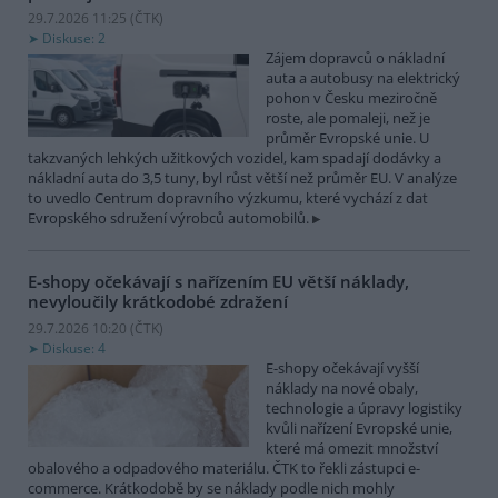
29.7.2026 11:25 (
ČTK
)
Diskuse: 2
Zájem dopravců o nákladní
auta a autobusy na elektrický
pohon v Česku meziročně
roste, ale pomaleji, než je
průměr Evropské unie. U
takzvaných lehkých užitkových vozidel, kam spadají dodávky a
nákladní auta do 3,5 tuny, byl růst větší než průměr EU. V analýze
to uvedlo Centrum dopravního výzkumu, které vychází z dat
Evropského sdružení výrobců automobilů.
E-shopy očekávají s nařízením EU větší náklady,
nevyloučily krátkodobé zdražení
29.7.2026 10:20 (
ČTK
)
Diskuse: 4
E-shopy očekávají vyšší
náklady na nové obaly,
technologie a úpravy logistiky
kvůli nařízení Evropské unie,
které má omezit množství
obalového a odpadového materiálu. ČTK to řekli zástupci e-
commerce. Krátkodobě by se náklady podle nich mohly