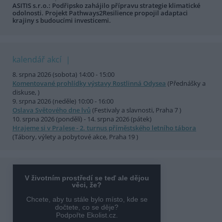
ASITIS s.r.o.: Podřipsko zahájilo přípravu strategie klimatické
odolnosti. Projekt Pathways2Resilience propojil adaptaci
krajiny s budoucími investicemi.
kalendář akcí
8. srpna 2026 (sobota) 14:00 - 15:00
Komentované prohlídky výstavy Rostlinná Odysea
(Přednášky a
diskuse, )
9. srpna 2026 (neděle) 10:00 - 16:00
Oslava Světového dne lvů
(Festivaly a slavnosti, Praha 7 )
10. srpna 2026 (pondělí) - 14. srpna 2026 (pátek)
Hrajeme si v Pralese - 2. turnus příměstského letního tábora
(Tábory, výlety a pobytové akce, Praha 19 )