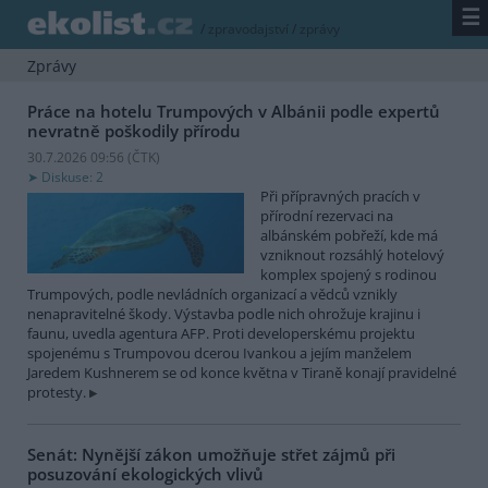
☰
/
zpravodajství
/
zprávy
Zprávy
Práce na hotelu Trumpových v Albánii podle expertů
nevratně poškodily přírodu
30.7.2026 09:56 (
ČTK
)
Diskuse: 2
Při přípravných pracích v
přírodní rezervaci na
albánském pobřeží, kde má
vzniknout rozsáhlý hotelový
komplex spojený s rodinou
Trumpových, podle nevládních organizací a vědců vznikly
nenapravitelné škody. Výstavba podle nich ohrožuje krajinu i
faunu, uvedla agentura AFP. Proti developerskému projektu
spojenému s Trumpovou dcerou Ivankou a jejím manželem
Jaredem Kushnerem se od konce května v Tiraně konají pravidelné
protesty.
Senát: Nynější zákon umožňuje střet zájmů při
posuzování ekologických vlivů