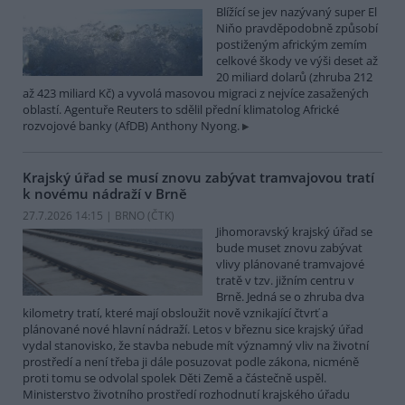
Blížící se jev nazývaný super El
Niňo pravděpodobně způsobí
postiženým africkým zemím
celkové škody ve výši deset až
20 miliard dolarů (zhruba 212
až 423 miliard Kč) a vyvolá masovou migraci z nejvíce zasažených
oblastí. Agentuře Reuters to sdělil přední klimatolog Africké
rozvojové banky (AfDB) Anthony Nyong.
Krajský úřad se musí znovu zabývat tramvajovou tratí
k novému nádraží v Brně
27.7.2026 14:15 | BRNO (
ČTK
)
Jihomoravský krajský úřad se
bude muset znovu zabývat
vlivy plánované tramvajové
tratě v tzv. jižním centru v
Brně. Jedná se o zhruba dva
kilometry tratí, které mají obsloužit nově vznikající čtvrť a
plánované nové hlavní nádraží. Letos v březnu sice krajský úřad
vydal stanovisko, že stavba nebude mít významný vliv na životní
prostředí a není třeba ji dále posuzovat podle zákona, nicméně
proti tomu se odvolal spolek Děti Země a částečně uspěl.
Ministerstvo životního prostředí rozhodnutí krajského úřadu