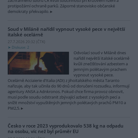
záchranného sboru ČR kvůli součinnosti při krizovém řízení a
protipožární ochraně parků. Záporné stanovisko občanské
demokraty překvapilo.
Soud v Miláně nařídil vypnout vysoké pece v největší
italské ocelárně
27.7.2026 20:32 (
ČTK
)
Diskuse: 2
Odvolací soud v Miláně dnes
nařídil největší italské ocelárně
kvůli znečišťování azbestem a
jemným polétavým prachem
vypnout vysoké pece.
Ocelárně Acciaierie d’Italia (ADI) z jihoitalského města Taranto
nařizuje, aby tak učinila do 90 dnů od doručení rozsudku, informují
agentury ANSA a Adnkronos. Pokud chce firma provoz obnovit,
musí podle soudu odstranit zbývající azbest z vysokých pecí a
snížit množství vypuštěných jemných polétavých prachů PM10 a
PM2,5.
Česko v roce 2023 vyprodukovalo 538 kg na odpadu
na osobu, víc než byl průměr EU