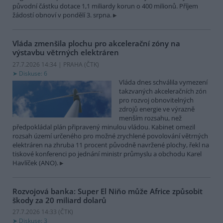
původní částku dotace 1,1 miliardy korun o 400 milionů. Příjem
žádostí obnoví v pondělí 3. srpna.
Vláda zmenšila plochu pro akcelerační zóny na
výstavbu větrných elektráren
27.7.2026 14:34 | PRAHA (
ČTK
)
Diskuse: 6
Vláda dnes schválila vymezení
takzvaných akceleračních zón
pro rozvoj obnovitelných
zdrojů energie ve výrazně
menším rozsahu, než
předpokládal plán připravený minulou vládou. Kabinet omezil
rozsah území určeného pro možné zrychlené povolování větrných
elektráren na zhruba 11 procent původně navržené plochy, řekl na
tiskové konferenci po jednání ministr průmyslu a obchodu Karel
Havlíček (ANO).
Rozvojová banka: Super El Niňo může Africe způsobit
škody za 20 miliard dolarů
27.7.2026 14:33 (
ČTK
)
Diskuse: 3