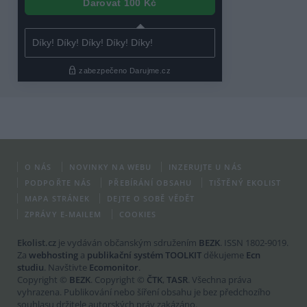
O NÁS
NOVINKY NA WEBU
INZERUJTE U NÁS
PODPOŘTE NÁS
PŘEBÍRÁNÍ OBSAHU
TIŠTĚNÝ EKOLIST
MAPA STRÁNEK
DEJTE O SOBĚ VĚDĚT
ZPRÁVY E-MAILEM
COOKIES
Ekolist.cz
je vydáván občanským sdružením
BEZK
. ISSN 1802-9019.
Za
webhosting
a
publikační systém TOOLKIT
děkujeme
Ecn
studiu
. Navštivte
Ecomonitor
.
Copyright ©
BEZK
. Copyright ©
ČTK
,
TASR
. Všechna práva
vyhrazena. Publikování nebo šíření obsahu je bez předchozího
souhlasu držitele autorských práv zakázáno.