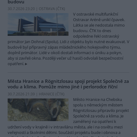
budovu
30.7.2026 23:20 | OSTRAVA (
ČTK
)
V ostravské multifunkční
Ostravar Aréně unikl čpavek.
Látka se ale nedostala mimo
budovu. ČTK to dnes
odpoledne řekl ostravský
primátor Jan Dohnal (Spolu). Lidi z objektu bylo nutné evakuovat. V
budově byl přípravný zápas mládežnického hokejového týmu,
doplnil primátor. Lidé v okolí dostali informaci o úniku a pokyn,
aby si zavřeli okna. Později večer už hasiči odvolali bezpečnostní
opatření.
Města Hranice a Rögnitzlosau spojí projekt Společně za
vodu a klima. Pomůže mimo jiné i perlorodce říční
30.7.2026 21:39 | HRANICE (
ČTK
)
Město Hranice na Chebsku
spolu s německým městem
Rögnitzlosau připravilo projekt
Společně za vodu a klima. Je
zaměřený na opatření k
udržení vody v krajině i v intravilánu města, ale i na osvětu mezi
veřejností a školními dětmi. Součástí projektu bude i obnova a