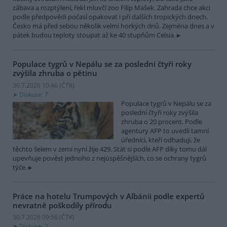
zábava a rozptýlení, řekl mluvčí zoo Filip Mašek. Zahrada chce akci
podle předpovědi počasí opakovat i při dalších tropických dnech.
Česko má před sebou několik velmi horkých dnů. Zejména dnes a v
pátek budou teploty stoupat až ke 40 stupňům Celsia.
Populace tygrů v Nepálu se za poslední čtyři roky
zvýšila zhruba o pětinu
30.7.2026 10:46 (
ČTK
)
Diskuse: 7
Populace tygrů v Nepálu se za
poslední čtyři roky zvýšila
zhruba o 20 procent. Podle
agentury AFP to uvedli tamní
úředníci, kteří odhadují, že
těchto šelem v zemi nyní žije 429. Stát si podle AFP díky tomu dál
upevňuje pověst jednoho z nejúspěšnějších, co se ochrany tygrů
týče.
Práce na hotelu Trumpových v Albánii podle expertů
nevratně poškodily přírodu
30.7.2026 09:56 (
ČTK
)
Diskuse: 2