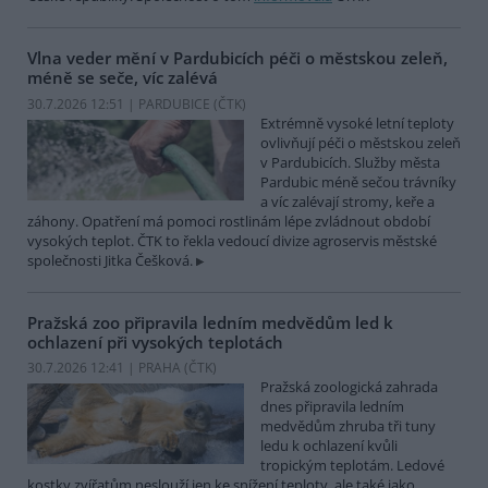
Vlna veder mění v Pardubicích péči o městskou zeleň,
méně se seče, víc zalévá
30.7.2026 12:51 | PARDUBICE (
ČTK
)
Extrémně vysoké letní teploty
ovlivňují péči o městskou zeleň
v Pardubicích. Služby města
Pardubic méně sečou trávníky
a víc zalévají stromy, keře a
záhony. Opatření má pomoci rostlinám lépe zvládnout období
vysokých teplot. ČTK to řekla vedoucí divize agroservis městské
společnosti Jitka Češková.
Pražská zoo připravila ledním medvědům led k
ochlazení při vysokých teplotách
30.7.2026 12:41 | PRAHA (
ČTK
)
Pražská zoologická zahrada
dnes připravila ledním
medvědům zhruba tři tuny
ledu k ochlazení kvůli
tropickým teplotám. Ledové
kostky zvířatům neslouží jen ke snížení teploty, ale také jako