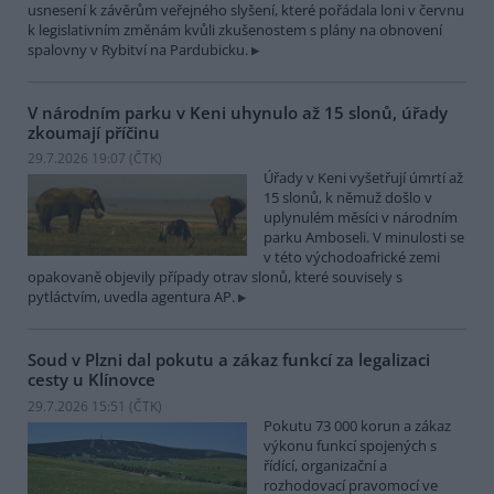
usnesení k závěrům veřejného slyšení, které pořádala loni v červnu
k legislativním změnám kvůli zkušenostem s plány na obnovení
spalovny v Rybitví na Pardubicku.
V národním parku v Keni uhynulo až 15 slonů, úřady
zkoumají příčinu
29.7.2026 19:07 (
ČTK
)
Úřady v Keni vyšetřují úmrtí až
15 slonů, k němuž došlo v
uplynulém měsíci v národním
parku Amboseli. V minulosti se
v této východoafrické zemi
opakovaně objevily případy otrav slonů, které souvisely s
pytláctvím, uvedla agentura AP.
Soud v Plzni dal pokutu a zákaz funkcí za legalizaci
cesty u Klínovce
29.7.2026 15:51 (
ČTK
)
Pokutu 73 000 korun a zákaz
výkonu funkcí spojených s
řídící, organizační a
rozhodovací pravomocí ve