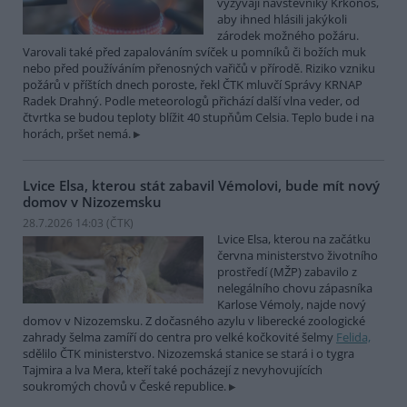
vyzývají návštěvníky Krkonoš,
aby ihned hlásili jakýkoli
zárodek možného požáru.
Varovali také před zapalováním svíček u pomníků či božích muk
nebo před používáním přenosných vařičů v přírodě. Riziko vzniku
požárů v příštích dnech poroste, řekl ČTK mluvčí Správy KRNAP
Radek Drahný. Podle meteorologů přichází další vlna veder, od
čtvrtka se budou teploty blížit 40 stupňům Celsia. Teplo bude i na
horách, pršet nemá.
Lvice Elsa, kterou stát zabavil Vémolovi, bude mít nový
domov v Nizozemsku
28.7.2026 14:03 (
ČTK
)
Lvice Elsa, kterou na začátku
června ministerstvo životního
prostředí (MŽP) zabavilo z
nelegálního chovu zápasníka
Karlose Vémoly, najde nový
domov v Nizozemsku. Z dočasného azylu v liberecké zoologické
zahrady šelma zamíří do centra pro velké kočkovité šelmy
Felida,
sdělilo ČTK ministerstvo. Nizozemská stanice se stará i o tygra
Tajmira a lva Mera, kteří také pocházejí z nevyhovujících
soukromých chovů v České republice.