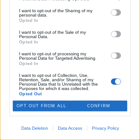
to uvedlo Centrum dopravního výzkumu, které vychází z dat
Evropského sdružení výrobců automobilů.
I want to opt-out of the Sharing of my
personal data.
Opted In
E-shopy očekávají s nařízením EU větší náklady,
I want to opt-out of the Sale of my
nevyloučily krátkodobé zdražení
Personal Data.
29.7.2026 10:20 (
ČTK
)
Opted In
Diskuse: 4
E-shopy očekávají vyšší
I want to opt-out of processing my
náklady na nové obaly,
Personal Data for Targeted Advertising.
technologie a úpravy logistiky
Opted In
kvůli nařízení Evropské unie,
které má omezit množství
I want to opt-out of Collection, Use,
Retention, Sale, and/or Sharing of my
obalového a odpadového materiálu. ČTK to řekli zástupci e-
Personal Data that Is Unrelated with the
commerce. Krátkodobě by se náklady podle nich mohly
Purposes for which it was collected.
promítnout do cen zboží nebo do poplatků za balné, zvýšit by se
Opted Out
mohla administrativní zátěž pro e-shopy. Z dlouhodobého hlediska
však investice do nových obalů a technologií může náklady na
OPT OUT FROM ALL
CONFIRM
přepravu snížit. Evropský předpis začne platit 12. srpna.
Nový projekt, na kterém se podílí ČZU, má pomoci
Data Deletion
Data Access
Privacy Policy
chránit stáda před útoky vlků
29.7.2026 01:32 (
ČTK
)