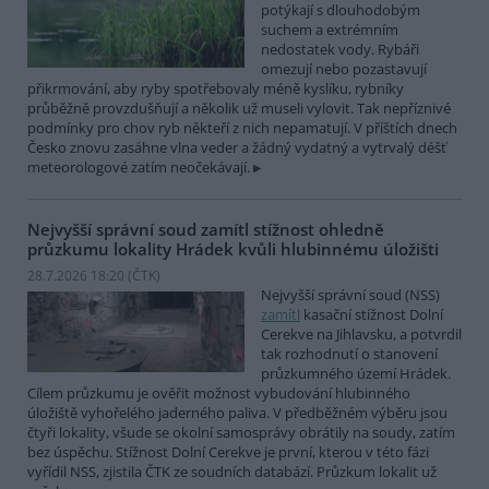
potýkají s dlouhodobým
suchem a extrémním
nedostatek vody. Rybáři
omezují nebo pozastavují
přikrmování, aby ryby spotřebovaly méně kyslíku, rybníky
průběžně provzdušňují a několik už museli vylovit. Tak nepříznivé
podmínky pro chov ryb někteří z nich nepamatují. V příštích dnech
Česko znovu zasáhne vlna veder a žádný vydatný a vytrvalý déšť
meteorologové zatím neočekávají.
Nejvyšší správní soud zamítl stížnost ohledně
průzkumu lokality Hrádek kvůli hlubinnému úložišti
28.7.2026 18:20 (
ČTK
)
Nejvyšší správní soud (NSS)
zamítl
kasační stížnost Dolní
Cerekve na Jihlavsku, a potvrdil
tak rozhodnutí o stanovení
průzkumného území Hrádek.
Cílem průzkumu je ověřit možnost vybudování hlubinného
úložiště vyhořelého jaderného paliva. V předběžném výběru jsou
čtyři lokality, všude se okolní samosprávy obrátily na soudy, zatím
bez úspěchu. Stížnost Dolní Cerekve je první, kterou v této fázi
vyřídil NSS, zjistila ČTK ze soudních databází. Průzkum lokalit už