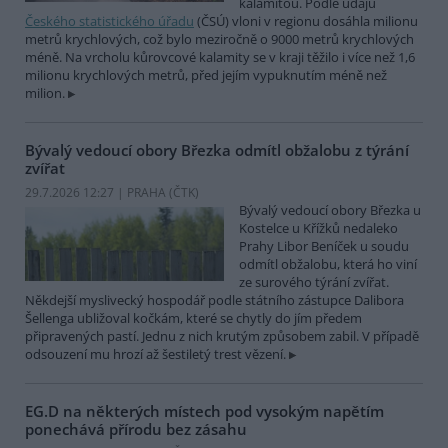
kalamitou. Podle údajů
Českého statistického úřadu
(ČSÚ) vloni v regionu dosáhla milionu
metrů krychlových, což bylo meziročně o 9000 metrů krychlových
méně. Na vrcholu kůrovcové kalamity se v kraji těžilo i více než 1,6
milionu krychlových metrů, před jejím vypuknutím méně než
milion.
Bývalý vedoucí obory Březka odmítl obžalobu z týrání
zvířat
29.7.2026 12:27 | PRAHA (
ČTK
)
Bývalý vedoucí obory Březka u
Kostelce u Křížků nedaleko
Prahy Libor Beníček u soudu
odmítl obžalobu, která ho viní
ze surového týrání zvířat.
Někdejší myslivecký hospodář podle státního zástupce Dalibora
Šellenga ubližoval kočkám, které se chytly do jím předem
připravených pastí. Jednu z nich krutým způsobem zabil. V případě
odsouzení mu hrozí až šestiletý trest vězení.
EG.D na některých místech pod vysokým napětím
ponechává přírodu bez zásahu