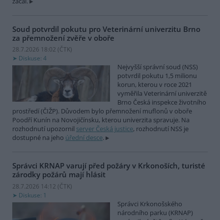
začal.
Soud potvrdil pokutu pro Veterinární univerzitu Brno
za přemnožení zvěře v oboře
28.7.2026 18:02 (
ČTK
)
Diskuse: 4
Nejvyšší správní soud (NSS)
potvrdil pokutu 1,5 milionu
korun, kterou v roce 2021
vyměřila Veterinární univerzitě
Brno Česká inspekce životního
prostředí (ČIŽP). Důvodem bylo přemnožení muflonů v oboře
Poodří Kunín na Novojičínsku, kterou univerzita spravuje. Na
rozhodnutí upozornil
server Česká justice
, rozhodnutí NSS je
dostupné na jeho
úřední desce
.
Správci KRNAP varují před požáry v Krkonoších, turisté
zárodky požárů mají hlásit
28.7.2026 14:12 (
ČTK
)
Diskuse: 1
Správci Krkonošského
národního parku (KRNAP)