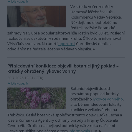
Diskuse: 6
Ve středu večer zemřel v
Hamzově léčebně v Luži -
Košumberku Václav Větvička.
Někdejšímu dlouholetému
řediteli pražské Botanické
zahrady Na Slupi a popularizátorovi říše rostlin bylo 88 let. Poslední
rozloučení se uskuteční v rodinném kruhu. ČTK o tom informoval
Větvičkův syn Ivan. Na úmrtí
upozornil
Chrudimský deník s
odvoláním na ředitele léčebny Václava Volejníka.
Při sledování koniklece objevili botanici jiný poklad –
kriticky ohrožený lýkovec vonný
30.7.2026 13:31 (
ČTK
)
Diskuse: 6
Botanici objevili dosud
neznámou populaci kriticky
ohroženého
lýkovce vonného
,
a to během sledování lokality
koniklece velkokvětého na
Třebíčsku. Česká botanická společnost tento objev Luďka Čecha a
Josefa Komárka z Agentury ochrany přírody a krajiny ČR ocenila
Cenou Víta Grulicha za nejlepší botanický nález roku na území
České republiky. Společnost o tom
informovala
ČTK.