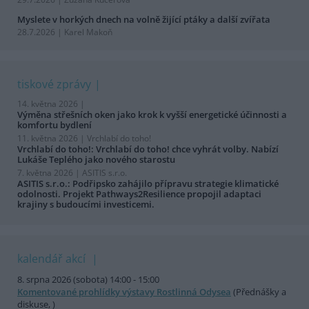
Myslete v horkých dnech na volně žijící ptáky a další zvířata
28.7.2026 | Karel Makoň
tiskové zprávy
14. května 2026 |
Výměna střešních oken jako krok k vyšší energetické účinnosti a
komfortu bydlení
11. května 2026 |
Vrchlabí do toho!
Vrchlabí do toho!: Vrchlabí do toho! chce vyhrát volby. Nabízí
Lukáše Teplého jako nového starostu
7. května 2026 |
ASITIS s.r.o.
ASITIS s.r.o.: Podřipsko zahájilo přípravu strategie klimatické
odolnosti. Projekt Pathways2Resilience propojil adaptaci
krajiny s budoucími investicemi.
kalendář akcí
8. srpna 2026 (sobota) 14:00 - 15:00
Komentované prohlídky výstavy Rostlinná Odysea
(Přednášky a
diskuse, )