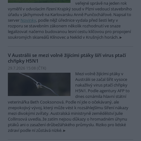
veřejné správě na jeden rok
vyměřil v odvolacím řízení Krajský soud v Plzni vedoucí stavebního
úřadu v Jáchymově na Karlovarsku Anně Punčochářové. Napsal to
server
Novinky
, podle nějž úřednice vydala před šesti lety v
rozporu se stavebním zákonem několik rozhodnutí ve snaze
legalizovat načerno budovanou lesní cestu klíčovou pro propojení
soukromých skiareálů Klínovec a Neklid v Krušných horách.
V Austrálii se mezi volně žijícími ptáky šíří virus ptačí
chřipky H5N1
29.7.2026 15:08 (
ČTK
)
Mezi volně žijícími ptáky v
Austrálii se začal šířit vysoce
nakažlivý virus ptačí chřipky
H5N1. Podle agentury AFP to
dnes oznámila hlavní státní
veterinářka Beth Cooksonová. Podle ní jde o očekávaný, ale
znepokojivý vývoj, který může vést k rozsáhlejšímu šíření nákazy
mezi divokými zvířaty. Australská ministryně zemědělství Julie
Collinsová uvedla, že zatím nejsou důkazy o hromadném úhynu
ptáků ani o zasažení drůbežářského průmyslu. Riziko pro lidské
zdraví podle ní zůstává nízké.