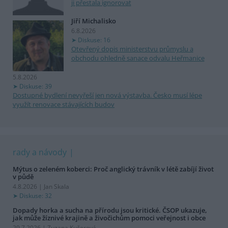
ji přestala ignorovat
Jiří Michalisko
6.8.2026
Diskuse: 16
Otevřený dopis ministerstvu průmyslu a
obchodu ohledně sanace odvalu Heřmanice
5.8.2026
Diskuse: 39
Dostupné bydlení nevyřeší jen nová výstavba. Česko musí lépe
využít renovace stávajících budov
rady a návody
Mýtus o zeleném koberci: Proč anglický trávník v létě zabíjí život
v půdě
4.8.2026 | Jan Skala
Diskuse: 32
Dopady horka a sucha na přírodu jsou kritické. ČSOP ukazuje,
jak může žíznivé krajině a živočichům pomoci veřejnost i obce
29.7.2026 | Zuzana Kučerová