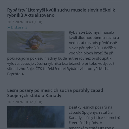
Rybářství Litomyšl kvůli suchu muselo slovit několik
rybníků
Aktualizováno
28.7.2026 10:40 (
ČTK
)
Diskuse: 3
Rybářství Litomyšl muselo
kvůli dlouhodobému suchu a
nedostatku vody předčasně
slovit pět rybníků. U dalších
vodních ploch hrozí, že při
pokračujícím poklesu hladiny bude nutné rovněž přistoupit k
výlovu. Letos je většina rybníků bez běžného přítoku vody, což
situaci zhoršuje. ČTK to řekl ředitel Rybářství Litomyšl Michal
Brychta.
Lesní požáry po měsících sucha postihly západ
Spojených států a Kanady
28.7.2026 10:32 (
ČTK
)
Desítky lesních požárů na
západě Spojených států a
Kanady spálily tisíce kilometrů
čtverečních půdy. V
americkém státě Oregon o