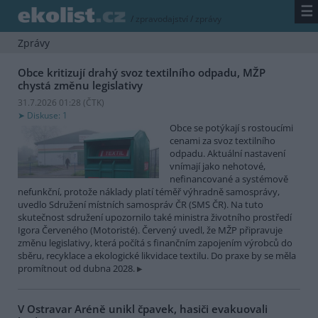
☰
/
zpravodajství
/
zprávy
Zprávy
Obce kritizují drahý svoz textilního odpadu, MŽP
chystá změnu legislativy
31.7.2026 01:28 (
ČTK
)
Diskuse: 1
Obce se potýkají s rostoucími
cenami za svoz textilního
odpadu. Aktuální nastavení
vnímají jako nehotové,
nefinancované a systémově
nefunkční, protože náklady platí téměř výhradně samosprávy,
uvedlo Sdružení místních samospráv ČR (SMS ČR). Na tuto
skutečnost sdružení upozornilo také ministra životního prostředí
Igora Červeného (Motoristé). Červený uvedl, že MŽP připravuje
změnu legislativy, která počítá s finančním zapojením výrobců do
sběru, recyklace a ekologické likvidace textilu. Do praxe by se měla
promítnout od dubna 2028.
V Ostravar Aréně unikl čpavek, hasiči evakuovali