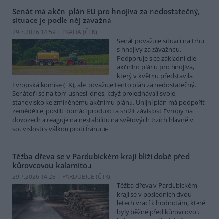
Senát má akční plán EU pro hnojiva za nedostatečný,
situace je podle něj závažná
29.7.2026 14:59 | PRAHA (
ČTK
)
Senát považuje situaci na trhu
s hnojivy za závažnou.
Podporuje sice základní cíle
akčního plánu pro hnojiva,
který v květnu představila
Evropská komise (EK), ale považuje tento plán za nedostatečný.
Senátoři se na tom usnesli dnes, když projednávali svoje
stanovisko ke zmíněnému akčnímu plánu. Unijní plán má podpořit
zemědělce, posílit domácí produkci a snížit závislost Evropy na
dovozech a reaguje na nestabilitu na světových trzích hlavně v
souvislosti s válkou proti Íránu.
Těžba dřeva se v Pardubickém kraji blíží době před
kůrovcovou kalamitou
29.7.2026 14:28 | PARDUBICE (
ČTK
)
Těžba dřeva v Pardubickém
kraji se v posledních dvou
letech vrací k hodnotám, které
byly běžné před kůrovcovou