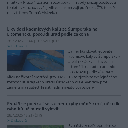
mlžítka v Praze 4. Zařízení rozprašováním vody snižují pocitovou
teplotu vzduchu, zvyšují vlhkost a omezují prašnost. ČTK to sdělil
mluvčí firmy Tomáš Mrázek.
Likvidaci kadmiových kalů ze Šumperska na
Litoměřicku posoudí úřad podle zákona
28.7.2026 19:44 | LUKAVEC (
ČTK
)
Diskuse: 2
Záměr likvidovat jedovaté
kadmiové kaly ze Šumperska v
areálu skládky Lukavec na
Litoměřicku budou úředníci
posuzovat podle zákona o
vlivu na životní prostředí (tzv. EIA). ČTK to zjistila ze zveřejněného
rozhodnutí Krajského úřadu Ústeckého kraje. Výhrady proti
záměru mají ústečtí krajští radní i město Lovosice.
Rybáři se potýkají se suchem, ryby méně krmí, několik
rybníků už museli vylovit
28.7.2026 18:21 (
ČTK
)
Diskuse: 5
Rybářství v celé republice se