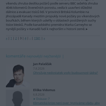
víkendu zhruba desítka požárů podle serveru BBC sežehla zhruba
4046 kilometrů čtverečních porostu, vedla k uzavření důležité
dálnice a evakuaci tisíců lidí. V provincii Britská Kolumbie na
jihozápadě Kanady mezitím propukly nové požáry po víkendových
bouřkách, během kterých udeřily v oblastech postižených suchy
tisíce blesků. Podle kanadského premiéra Marka Carneyho se
nynější požáry v Kanadě řadí k nejhorším v historii země.
«
|
1
|
2
|
3
|
4
|
..
|
1581
|
»
komentáře
nejnovější
nejčtenější
Jan Palaščák
7.8.2026
Ohrožuje nedostatek vody budoucnost jádra?
Eliška Vidomus
6.8.2026
Diskuse: 7
Klimatická krize není over. Vyzýváme vládu, aby