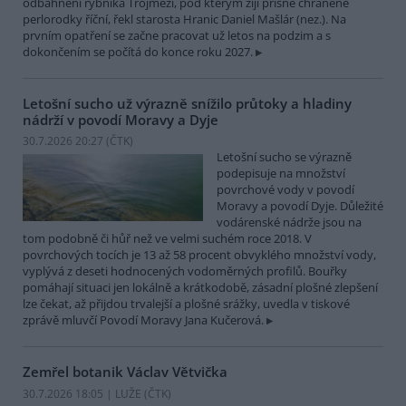
odbahnění rybníka Trojmezí, pod kterým žijí přísně chráněné
perlorodky říční, řekl starosta Hranic Daniel Mašlár (nez.). Na
prvním opatření se začne pracovat už letos na podzim a s
dokončením se počítá do konce roku 2027.
Letošní sucho už výrazně snížilo průtoky a hladiny
nádrží v povodí Moravy a Dyje
30.7.2026 20:27 (
ČTK
)
Letošní sucho se výrazně
podepisuje na množství
povrchové vody v povodí
Moravy a povodí Dyje. Důležité
vodárenské nádrže jsou na
tom podobně či hůř než ve velmi suchém roce 2018. V
povrchových tocích je 13 až 58 procent obvyklého množství vody,
vyplývá z deseti hodnocených vodoměrných profilů. Bouřky
pomáhají situaci jen lokálně a krátkodobě, zásadní plošné zlepšení
lze čekat, až přijdou trvalejší a plošné srážky, uvedla v tiskové
zprávě mluvčí Povodí Moravy Jana Kučerová.
Zemřel botanik Václav Větvička
30.7.2026 18:05 | LUŽE (
ČTK
)