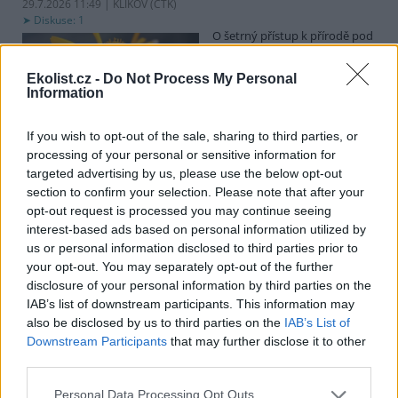
29.7.2026 11:49 | KLIKOV (
ČTK
)
Diskuse: 1
O šetrný přístup k přírodě pod
vedením vysokého napětí se
snaží distributor elektřiny
Ekolist.cz -
Do Not Process My Personal
EG.D. U Klikova na
Information
Jindřichohradecku, kde se
vyskytují vzácné rostliny a živočichové, například plošně nefrézují
pás pod vysokým napětím, ale jen odstraňují vyšší dřeviny.
If you wish to opt-out of the sale, sharing to third parties, or
Novinářům to dnes řekli zástupci společnosti. Chtějí pomoci tomu,
processing of your personal or sensitive information for
aby krajina kolem energetické infrastruktury byla druhově pestřejší
targeted advertising by us, please use the below opt-out
a odolnější.
section to confirm your selection. Please note that after your
opt-out request is processed you may continue seeing
Zájem o elektrická nákladní auta v Česku roste, ale
interest-based ads based on personal information utilized by
pomaleji než v EU
us or personal information disclosed to third parties prior to
your opt-out. You may separately opt-out of the further
29.7.2026 11:25 (
ČTK
)
Diskuse: 2
disclosure of your personal information by third parties on the
Zájem dopravců o nákladní
IAB’s list of downstream participants. This information may
auta a autobusy na elektrický
also be disclosed by us to third parties on the
IAB’s List of
pohon v Česku meziročně
Downstream Participants
that may further disclose it to other
roste, ale pomaleji, než je
third parties.
průměr Evropské unie. U
takzvaných lehkých užitkových vozidel, kam spadají dodávky a
nákladní auta do 3,5 tuny, byl růst větší než průměr EU. V analýze
Personal Data Processing Opt Outs