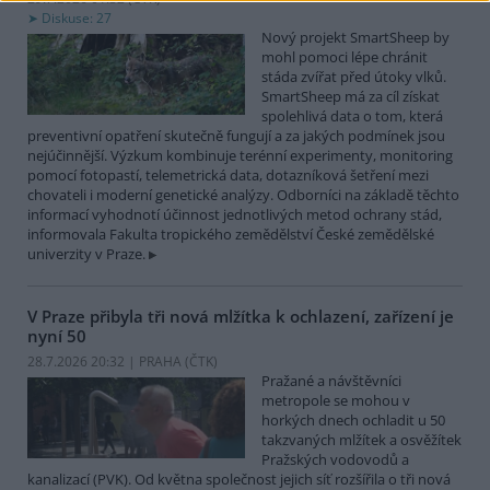
Diskuse: 27
Nový projekt SmartSheep by
mohl pomoci lépe chránit
stáda zvířat před útoky vlků.
SmartSheep má za cíl získat
spolehlivá data o tom, která
preventivní opatření skutečně fungují a za jakých podmínek jsou
nejúčinnější. Výzkum kombinuje terénní experimenty, monitoring
pomocí fotopastí, telemetrická data, dotazníková šetření mezi
chovateli i moderní genetické analýzy. Odborníci na základě těchto
informací vyhodnotí účinnost jednotlivých metod ochrany stád,
informovala Fakulta tropického zemědělství České zemědělské
univerzity v Praze.
V Praze přibyla tři nová mlžítka k ochlazení, zařízení je
nyní 50
28.7.2026 20:32 | PRAHA (
ČTK
)
Pražané a návštěvníci
metropole se mohou v
horkých dnech ochladit u 50
takzvaných mlžítek a osvěžítek
Pražských vodovodů a
kanalizací (PVK). Od května společnost jejich síť rozšířila o tři nová