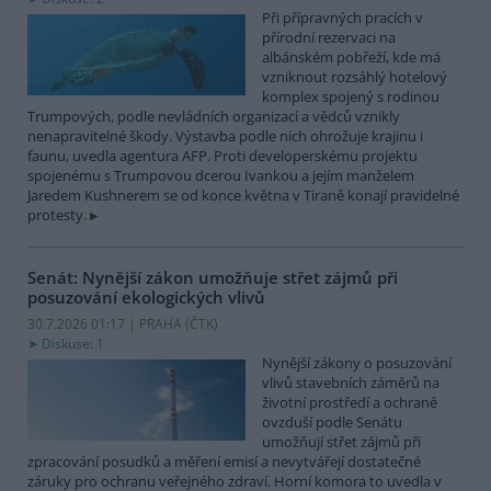
Při přípravných pracích v
přírodní rezervaci na
albánském pobřeží, kde má
vzniknout rozsáhlý hotelový
komplex spojený s rodinou
Trumpových, podle nevládních organizací a vědců vznikly
nenapravitelné škody. Výstavba podle nich ohrožuje krajinu i
faunu, uvedla agentura AFP. Proti developerskému projektu
spojenému s Trumpovou dcerou Ivankou a jejím manželem
Jaredem Kushnerem se od konce května v Tiraně konají pravidelné
protesty.
Senát: Nynější zákon umožňuje střet zájmů při
posuzování ekologických vlivů
30.7.2026 01:17 | PRAHA (
ČTK
)
Diskuse: 1
Nynější zákony o posuzování
vlivů stavebních záměrů na
životní prostředí a ochraně
ovzduší podle Senátu
umožňují střet zájmů při
zpracování posudků a měření emisí a nevytvářejí dostatečné
záruky pro ochranu veřejného zdraví. Horní komora to uvedla v