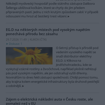
Někdejší myslivecký hospodář podle státního zástupce Dalibora
Šellenga ubližoval kočkám, které se chytly do jím předem
připravených pastí. Jednu z nich krutým způsobem zabil. V případě
odsouzení mu hrozí až šestiletý trest vězení.
EG.D na některých místech pod vysokým napětím
ponechává přírodu bez zásahu
29.7.2026 11:49 | KLIKOV (
ČTK
)
Diskuse: 1
O šetrný přístup k přírodě pod
vedením vysokého napětí se
snaží distributor elektřiny
EG.D. U Klikova na
Jindřichohradecku, kde se
vyskytují vzácné rostliny a živočichové, například plošně nefrézují
pás pod vysokým napětím, ale jen odstraňují vyšší dřeviny.
Novinářům to dnes řekli zástupci společnosti. Chtějí pomoci tomu,
aby krajina kolem energetické infrastruktury byla druhově pestřejší
a odolnější.
Zájem o elektrická nákladní auta v Česku roste, ale
pomaleji než v EU