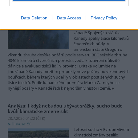
Lesní požáry po měsících sucha postihly západ
Spojených států a Kanady
Data Deletion
Data Access
Privacy Policy
28.7.2026 10:32 (
ČTK
)
Desítky lesních požárů na
západě Spojených států a
Kanady spálily tisíce kilometrů
čtverečních půdy. V
americkém státě Oregon o
víkendu zhruba desítka požárů podle serveru BBC sežehla zhruba
4046 kilometrů čtverečních porostu, vedla k uzavření důležité
dálnice a evakuaci tisíců lidí. V provincii Britská Kolumbie na
jihozápadě Kanady mezitím propukly nové požáry po víkendových
bouřkách, během kterých udeřily v oblastech postižených suchy
tisíce blesků. Podle kanadského premiéra Marka Carneyho se
nynější požáry v Kanadě řadí k nejhorším v historii země.
Analýza: I když nebudou ubývat srážky, sucho bude
kvůli klimatické změně sílit
28.7.2026 01:22 (
ČTK
)
Diskuse: 50
Letošní sucho v Evropě vlivem
klimatické změny zesílilo.