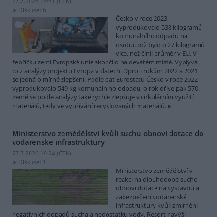
27.7.2026 19:51 (
ČTK
)
Diskuse: 6
Česko v roce 2023
vyprodukovalo 538 kilogramů
komunálního odpadu na
osobu, což bylo o 27 kilogramů
více, než činil průměr v EU. V
žebříčku zemí Evropské unie skončilo na devátém místě. Vyplývá
to z analýzy projektu Evropa v datech. Oproti rokům 2022 a 2021
se jedná o mírné zlepšení. Podle dat Eurostatu Česko v roce 2022
vyprodukovalo 549 kg komunálního odpadu, o rok dříve pak 570.
Země se podle analýzy také rychle zlepšuje v cirkulárním využití
materiálů, tedy ve využívání recyklovaných materiálů.
Ministerstvo zemědělství kvůli suchu obnoví dotace do
vodárenské infrastruktury
27.7.2026 19:24 (
ČTK
)
Diskuse: 1
Ministerstvo zemědělství v
reakci na dlouhodobé sucho
obnoví dotace na výstavbu a
zabezpečení vodárenské
infrastruktury kvůli zmírnění
negativních dopadů sucha a nedostatku vody. Resort navýší