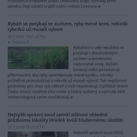
rozhodnutí Krajského úřadu Ústeckého kraje. Výhrady proti
záměru mají ústečtí krajští radní i město Lovosice.
Rybáři se potýkají se suchem, ryby méně krmí, několik
rybníků už museli vylovit
28.7.2026 18:21 (
ČTK
)
Diskuse: 5
Rybářství v celé republice se
potýkají s dlouhodobým
suchem a extrémním
nedostatek vody. Rybáři
omezují nebo pozastavují
přikrmování, aby ryby spotřebovaly méně kyslíku, rybníky
průběžně provzdušňují a několik už museli vylovit. Tak nepříznivé
podmínky pro chov ryb někteří z nich nepamatují. V příštích dnech
Česko znovu zasáhne vlna veder a žádný vydatný a vytrvalý déšť
meteorologové zatím neočekávají.
Nejvyšší správní soud zamítl stížnost ohledně
průzkumu lokality Hrádek kvůli hlubinnému úložišti
28.7.2026 18:20 (
ČTK
)
Nejvyšší správní soud (NSS)