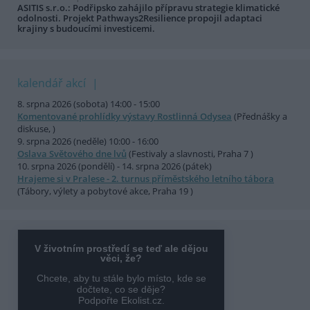
ASITIS s.r.o.: Podřipsko zahájilo přípravu strategie klimatické
odolnosti. Projekt Pathways2Resilience propojil adaptaci
krajiny s budoucími investicemi.
kalendář akcí
8. srpna 2026 (sobota) 14:00 - 15:00
Komentované prohlídky výstavy Rostlinná Odysea
(Přednášky a
diskuse, )
9. srpna 2026 (neděle) 10:00 - 16:00
Oslava Světového dne lvů
(Festivaly a slavnosti, Praha 7 )
10. srpna 2026 (pondělí) - 14. srpna 2026 (pátek)
Hrajeme si v Pralese - 2. turnus příměstského letního tábora
(Tábory, výlety a pobytové akce, Praha 19 )