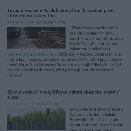
Těžba dřeva se v Pardubickém kraji blíží době před
kůrovcovou kalamitou
29.7.2026 14:28 | PARDUBICE (
ČTK
)
Těžba dřeva v Pardubickém
kraji se v posledních dvou
letech vrací k hodnotám, které
byly běžné před kůrovcovou
kalamitou. Podle údajů
Českého statistického úřadu
(ČSÚ) vloni v regionu dosáhla milionu
metrů krychlových, což bylo meziročně o 9000 metrů krychlových
méně. Na vrcholu kůrovcové kalamity se v kraji těžilo i více než 1,6
milionu krychlových metrů, před jejím vypuknutím méně než
milion.
Bývalý vedoucí obory Březka odmítl obžalobu z týrání
zvířat
29.7.2026 12:27 | PRAHA (
ČTK
)
Bývalý vedoucí obory Březka u
Kostelce u Křížků nedaleko
Prahy Libor Beníček u soudu
odmítl obžalobu, která ho viní
ze surového týrání zvířat.