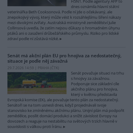
H5N1. Podle agentury AFP to
dnes oznámila hlavní státní
veterinářka Beth Cooksonová. Podle ní jde o očekávaný, ale
znepokojivý vývoj, který může vést k rozsáhlejšímu šíření nákazy
mezi divokými zvířaty. Australská ministryně zemědělství Julie
Collinsová uvedla, že zatím nejsou důkazy o hromadném úhynu
ptáků ani o zasažení drůbežářského průmyslu. Riziko pro lidské
zdraví podle ní zůstává nízké.
Senát má akční plán EU pro hnojiva za nedostatečný,
situace je podle něj závažná
29.7.2026 14:59 | PRAHA (
ČTK
)
Senát považuje situaci na trhu
s hnojivy za závažnou.
Podporuje sice základní cíle
akčního plánu pro hnojiva,
který v květnu představila
Evropská komise (EK), ale považuje tento plán za nedostatečný.
Senátoři se na tom usnesli dnes, když projednávali svoje
stanovisko ke zmíněnému akčnímu plánu. Unijní plán má podpořit
zemědělce, posílit domácí produkci a snížit závislost Evropy na
dovozech a reaguje na nestabilitu na světových trzích hlavně v
souvislosti s válkou proti Íránu.