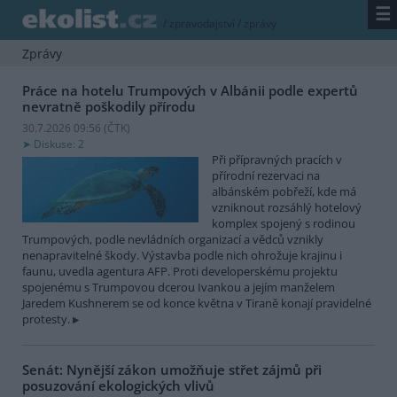
☰
/
zpravodajství
/
zprávy
Zprávy
Práce na hotelu Trumpových v Albánii podle expertů
nevratně poškodily přírodu
30.7.2026 09:56 (
ČTK
)
Diskuse: 2
Při přípravných pracích v
přírodní rezervaci na
albánském pobřeží, kde má
vzniknout rozsáhlý hotelový
komplex spojený s rodinou
Trumpových, podle nevládních organizací a vědců vznikly
nenapravitelné škody. Výstavba podle nich ohrožuje krajinu i
faunu, uvedla agentura AFP. Proti developerskému projektu
spojenému s Trumpovou dcerou Ivankou a jejím manželem
Jaredem Kushnerem se od konce května v Tiraně konají pravidelné
protesty.
Senát: Nynější zákon umožňuje střet zájmů při
posuzování ekologických vlivů