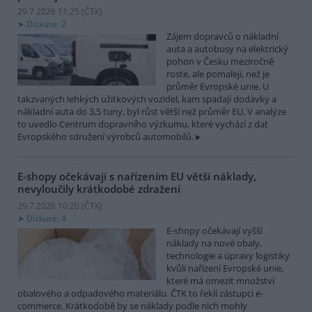
29.7.2026 11:25 (
ČTK
)
Diskuse: 2
Zájem dopravců o nákladní
auta a autobusy na elektrický
pohon v Česku meziročně
roste, ale pomaleji, než je
průměr Evropské unie. U
takzvaných lehkých užitkových vozidel, kam spadají dodávky a
nákladní auta do 3,5 tuny, byl růst větší než průměr EU. V analýze
to uvedlo Centrum dopravního výzkumu, které vychází z dat
Evropského sdružení výrobců automobilů.
E-shopy očekávají s nařízením EU větší náklady,
nevyloučily krátkodobé zdražení
29.7.2026 10:20 (
ČTK
)
Diskuse: 4
E-shopy očekávají vyšší
náklady na nové obaly,
technologie a úpravy logistiky
kvůli nařízení Evropské unie,
které má omezit množství
obalového a odpadového materiálu. ČTK to řekli zástupci e-
commerce. Krátkodobě by se náklady podle nich mohly