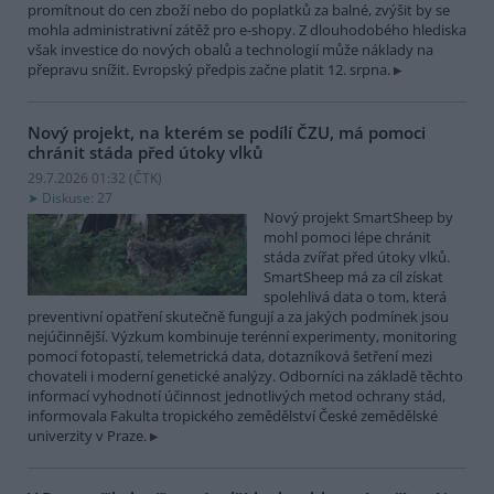
promítnout do cen zboží nebo do poplatků za balné, zvýšit by se
mohla administrativní zátěž pro e-shopy. Z dlouhodobého hlediska
však investice do nových obalů a technologií může náklady na
přepravu snížit. Evropský předpis začne platit 12. srpna.
Nový projekt, na kterém se podílí ČZU, má pomoci
chránit stáda před útoky vlků
29.7.2026 01:32 (
ČTK
)
Diskuse: 27
Nový projekt SmartSheep by
mohl pomoci lépe chránit
stáda zvířat před útoky vlků.
SmartSheep má za cíl získat
spolehlivá data o tom, která
preventivní opatření skutečně fungují a za jakých podmínek jsou
nejúčinnější. Výzkum kombinuje terénní experimenty, monitoring
pomocí fotopastí, telemetrická data, dotazníková šetření mezi
chovateli i moderní genetické analýzy. Odborníci na základě těchto
informací vyhodnotí účinnost jednotlivých metod ochrany stád,
informovala Fakulta tropického zemědělství České zemědělské
univerzity v Praze.