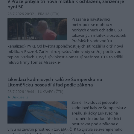
V Praze přibyla tři nová mlžítka k ochlazení, zařízení je
nyní 50
28.7.2026 20:32 | PRAHA (
ČTK
)
Pražané a návštěvníci
metropole se mohou v
horkých dnech ochladit u 50
takzvaných mlžítek a osvěžítek
Pražských vodovodů a
kanalizací (PVK). Od května společnost jejich síť rozšířila o tři nová
mlžítka v Praze 4. Zařízení rozprašováním vody snižují pocitovou
teplotu vzduchu, zvyšují vlhkost a omezují prašnost. ČTK to sdělil
mluvčí firmy Tomáš Mrázek.
Likvidaci kadmiových kalů ze Šumperska na
Litoměřicku posoudí úřad podle zákona
28.7.2026 19:44 | LUKAVEC (
ČTK
)
Diskuse: 2
Záměr likvidovat jedovaté
kadmiové kaly ze Šumperska v
areálu skládky Lukavec na
Litoměřicku budou úředníci
posuzovat podle zákona o
vlivu na životní prostředí (tzv. EIA). ČTK to zjistila ze zveřejněného