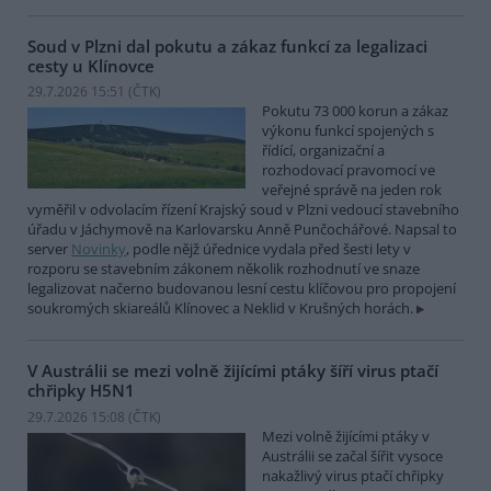
Soud v Plzni dal pokutu a zákaz funkcí za legalizaci
cesty u Klínovce
29.7.2026 15:51 (
ČTK
)
Pokutu 73 000 korun a zákaz
výkonu funkcí spojených s
řídící, organizační a
rozhodovací pravomocí ve
veřejné správě na jeden rok
vyměřil v odvolacím řízení Krajský soud v Plzni vedoucí stavebního
úřadu v Jáchymově na Karlovarsku Anně Punčochářové. Napsal to
server
Novinky
, podle nějž úřednice vydala před šesti lety v
rozporu se stavebním zákonem několik rozhodnutí ve snaze
legalizovat načerno budovanou lesní cestu klíčovou pro propojení
soukromých skiareálů Klínovec a Neklid v Krušných horách.
V Austrálii se mezi volně žijícími ptáky šíří virus ptačí
chřipky H5N1
29.7.2026 15:08 (
ČTK
)
Mezi volně žijícími ptáky v
Austrálii se začal šířit vysoce
nakažlivý virus ptačí chřipky