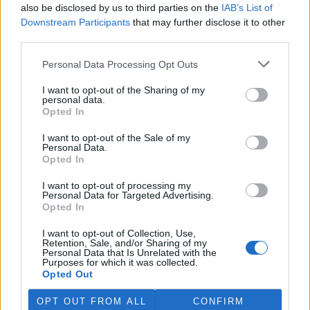
also be disclosed by us to third parties on the
IAB’s List of
prostředí (MŽP) zabavilo z
nelegálního chovu zápasníka
Downstream Participants
that may further disclose it to other
Karlose Vémoly, najde nový
third parties.
domov v Nizozemsku. Z dočasného azylu v liberecké zoologické
zahrady šelma zamíří do centra pro velké kočkovité šelmy
Felida,
Personal Data Processing Opt Outs
sdělilo ČTK ministerstvo. Nizozemská stanice se stará i o tygra
Tajmira a lva Mera, kteří také pocházejí z nevyhovujících
I want to opt-out of the Sharing of my
soukromých chovů v České republice.
personal data.
Opted In
Rybářství Litomyšl kvůli suchu muselo slovit několik
I want to opt-out of the Sale of my
Personal Data.
rybníků
Aktualizováno
Opted In
28.7.2026 10:40 (
ČTK
)
Diskuse: 3
I want to opt-out of processing my
Rybářství Litomyšl muselo
Personal Data for Targeted Advertising.
kvůli dlouhodobému suchu a
Opted In
nedostatku vody předčasně
slovit pět rybníků. U dalších
I want to opt-out of Collection, Use,
vodních ploch hrozí, že při
Retention, Sale, and/or Sharing of my
pokračujícím poklesu hladiny bude nutné rovněž přistoupit k
Personal Data that Is Unrelated with the
Purposes for which it was collected.
výlovu. Letos je většina rybníků bez běžného přítoku vody, což
Opted Out
situaci zhoršuje. ČTK to řekl ředitel Rybářství Litomyšl Michal
Brychta.
OPT OUT FROM ALL
CONFIRM