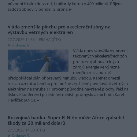
původní částku dotace 1,1 miliardy korun o 400 milionů. Příjem
žádostí obnoví v pondělí 3. srpna.
Vláda zmenšila plochu pro akcelerační zóny na
výstavbu větrných elektráren
27.7.2026 14:34 | PRAHA (
ČTK
)
Diskuse: 6
Vláda dnes schválila vymezení
takzvaných akceleračních zón
pro rozvoj obnovitelných
zdrojů energie ve výrazně
menším rozsahu, než
předpokládal plán připravený minulou vládou. Kabinet omezil
rozsah území určeného pro možné zrychlené povolování větrných
elektráren na zhruba 11 procent původně navržené plochy, řekl na
tiskové konferenci po jednání ministr průmyslu a obchodu Karel
Havlíček (ANO).
Rozvojová banka: Super El Niňo může Africe způsobit
škody za 20 miliard dolarů
27.7.2026 14:33 (
ČTK
)
Diskuse: 3