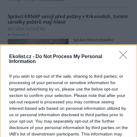
Správci KRNAP varují před požáry v Krkonoších, turisté
zárodky požárů mají hlásit
28.7.2026 14:12 (
ČTK
)
Diskuse: 1
Správci Krkonošského
národního parku (KRNAP)
vyzývají návštěvníky Krkonoš,
aby ihned hlásili jakýkoli
Ekolist.cz -
Do Not Process My Personal
Information
zárodek možného požáru.
Varovali také před zapalováním svíček u pomníků či božích muk
nebo před používáním přenosných vařičů v přírodě. Riziko vzniku
If you wish to opt-out of the sale, sharing to third parties, or
požárů v příštích dnech poroste, řekl ČTK mluvčí Správy KRNAP
processing of your personal or sensitive information for
Radek Drahný. Podle meteorologů přichází další vlna veder, od
targeted advertising by us, please use the below opt-out
čtvrtka se budou teploty blížit 40 stupňům Celsia. Teplo bude i na
horách, pršet nemá.
section to confirm your selection. Please note that after your
opt-out request is processed you may continue seeing
interest-based ads based on personal information utilized by
Lvice Elsa, kterou stát zabavil Vémolovi, bude mít nový
us or personal information disclosed to third parties prior to
domov v Nizozemsku
your opt-out. You may separately opt-out of the further
28.7.2026 14:03 (
ČTK
)
disclosure of your personal information by third parties on the
Lvice Elsa, kterou na začátku
IAB’s list of downstream participants. This information may
června ministerstvo životního