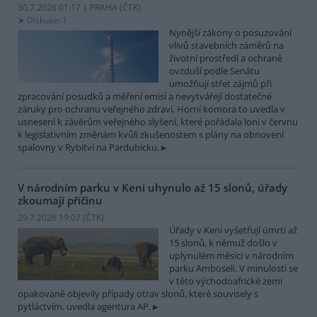
30.7.2026 01:17 | PRAHA (
ČTK
)
Diskuse: 1
Nynější zákony o posuzování
vlivů stavebních záměrů na
životní prostředí a ochraně
ovzduší podle Senátu
umožňují střet zájmů při
zpracování posudků a měření emisí a nevytvářejí dostatečné
záruky pro ochranu veřejného zdraví. Horní komora to uvedla v
usnesení k závěrům veřejného slyšení, které pořádala loni v červnu
k legislativním změnám kvůli zkušenostem s plány na obnovení
spalovny v Rybitví na Pardubicku.
V národním parku v Keni uhynulo až 15 slonů, úřady
zkoumají příčinu
29.7.2026 19:07 (
ČTK
)
Úřady v Keni vyšetřují úmrtí až
15 slonů, k němuž došlo v
uplynulém měsíci v národním
parku Amboseli. V minulosti se
v této východoafrické zemi
opakovaně objevily případy otrav slonů, které souvisely s
pytláctvím, uvedla agentura AP.