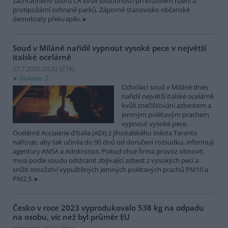
záchranného sboru ČR kvůli součinnosti při krizovém řízení a
protipožární ochraně parků. Záporné stanovisko občanské
demokraty překvapilo.
Soud v Miláně nařídil vypnout vysoké pece v největší
italské ocelárně
27.7.2026 20:32 (
ČTK
)
Diskuse: 2
Odvolací soud v Miláně dnes
nařídil největší italské ocelárně
kvůli znečišťování azbestem a
jemným polétavým prachem
vypnout vysoké pece.
Ocelárně Acciaierie d’Italia (ADI) z jihoitalského města Taranto
nařizuje, aby tak učinila do 90 dnů od doručení rozsudku, informují
agentury ANSA a Adnkronos. Pokud chce firma provoz obnovit,
musí podle soudu odstranit zbývající azbest z vysokých pecí a
snížit množství vypuštěných jemných polétavých prachů PM10 a
PM2,5.
Česko v roce 2023 vyprodukovalo 538 kg na odpadu
na osobu, víc než byl průměr EU