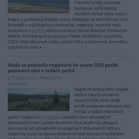
Přestože srážky výrazněji
neubývají, vyšší teploty
zásadně zvyšují výpar vody z
krajiny a prohlubují dopady sucha. Oteplující se atmosféra je totiž
žíznivější a urychluje vysychání půdy, vegetace i vodních toků.
Vyplývá to z
analýzy
vědců z iniciativy World Weather Attribution
(WWA), na které spolupracovala i Česká zemědělská univerzita
(ČZU). Vědci zkoumali srážky, půdní vláhu a schopnost atmosféry
odpařovat vodu.
Vláda se postavila negativně ke snaze ODS posílit
postavení obcí v radách parků
27.7.2026 20:55 | PRAHA (
ČTK
)
Diskuse: 1
Negativní postoj dnes zaujala
vláda k návrhu poslanců
opoziční ODS, kteří chtějí
posílit postavení zástupců obcí
a krajů v radách národních
parků. Vyplývá to z
výsledků
zasedání. Osm občanských
demokratů v čele s Janem Burešem chce posílit roli zástupců
samospráv při schvalování strategických dokumentů. Místa v
radách by navíc ze zákona obsazovali také zástupci Hasičského