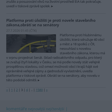
zrušilo a posuzování vlivů na životní prostředí EIA tak pokračuje,
uvedl v tiskové zprávě spolek.
Platforma proti úložišti je proti novele stavebního
zákona,obrátí se na senátory
27.7.2026 01:45 (
ČTK
)
Platforma proti hlubinnému
úložišti, která sdružuje 40 obcí
a měst a 18 spolků z ČR,
nesouhlasí s novelou
stavebního zákona, kterou má
v srpnu projednat Senát. Sklad radioaktivního odpadu, pro který
se zvažují čtyři lokality v Česku, se má podle novely stát veřejně
prospěšnou stavbou, což omezí možnosti obcí i krajů hájit své
oprávněné veřejné zájmy a zjednoduší vyvlastnění, uvedla
platforma v tiskové zprávě. Obrátí se na senátory, aby novelu v
této podobě odmítli.
«
|
1
|
2
|
3
|
4
|
..
|
1580
|
»
komentáře
nejnovější
nejčtenější