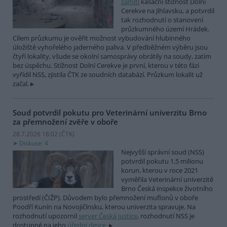
zamítl
kasační stížnost Dolní
Cerekve na Jihlavsku, a potvrdil
tak rozhodnutí o stanovení
průzkumného území Hrádek.
Cílem průzkumu je ověřit možnost vybudování hlubinného
úložiště vyhořelého jaderného paliva. V předběžném výběru jsou
čtyři lokality, všude se okolní samosprávy obrátily na soudy, zatím
bez úspěchu. Stížnost Dolní Cerekve je první, kterou v této fázi
vyřídil NSS, zjistila ČTK ze soudních databází. Průzkum lokalit už
začal.
Soud potvrdil pokutu pro Veterinární univerzitu Brno
za přemnožení zvěře v oboře
28.7.2026 18:02 (
ČTK
)
Diskuse: 4
Nejvyšší správní soud (NSS)
potvrdil pokutu 1,5 milionu
korun, kterou v roce 2021
vyměřila Veterinární univerzitě
Brno Česká inspekce životního
prostředí (ČIŽP). Důvodem bylo přemnožení muflonů v oboře
Poodří Kunín na Novojičínsku, kterou univerzita spravuje. Na
rozhodnutí upozornil
server Česká justice
, rozhodnutí NSS je
dostupné na jeho
úřední desce
.