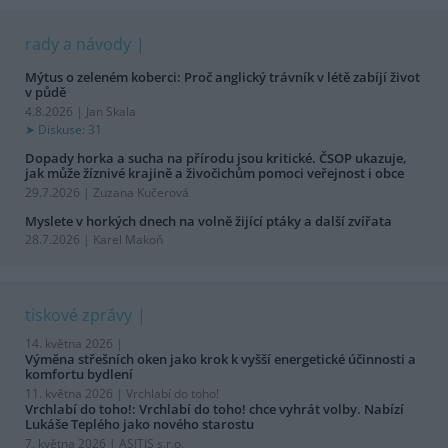
rady a návody
Mýtus o zeleném koberci: Proč anglický trávník v létě zabíjí život
v půdě
4.8.2026 | Jan Skala
Diskuse: 31
Dopady horka a sucha na přírodu jsou kritické. ČSOP ukazuje,
jak může žíznivé krajině a živočichům pomoci veřejnost i obce
29.7.2026 | Zuzana Kučerová
Myslete v horkých dnech na volně žijící ptáky a další zvířata
28.7.2026 | Karel Makoň
tiskové zprávy
14. května 2026 |
Výměna střešních oken jako krok k vyšší energetické účinnosti a
komfortu bydlení
11. května 2026 |
Vrchlabí do toho!
Vrchlabí do toho!: Vrchlabí do toho! chce vyhrát volby. Nabízí
Lukáše Teplého jako nového starostu
7. května 2026 |
ASITIS s.r.o.