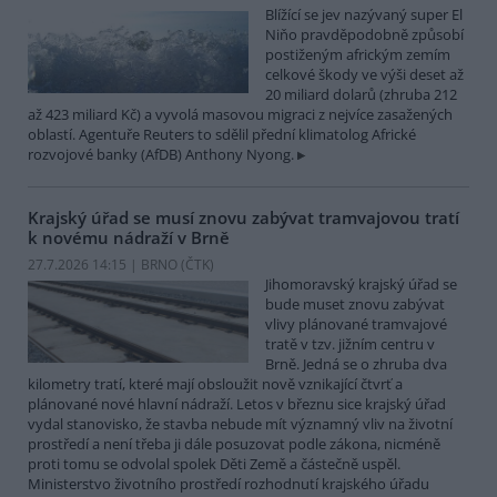
Blížící se jev nazývaný super El
Niňo pravděpodobně způsobí
postiženým africkým zemím
celkové škody ve výši deset až
20 miliard dolarů (zhruba 212
až 423 miliard Kč) a vyvolá masovou migraci z nejvíce zasažených
oblastí. Agentuře Reuters to sdělil přední klimatolog Africké
rozvojové banky (AfDB) Anthony Nyong.
Krajský úřad se musí znovu zabývat tramvajovou tratí
k novému nádraží v Brně
27.7.2026 14:15 | BRNO (
ČTK
)
Jihomoravský krajský úřad se
bude muset znovu zabývat
vlivy plánované tramvajové
tratě v tzv. jižním centru v
Brně. Jedná se o zhruba dva
kilometry tratí, které mají obsloužit nově vznikající čtvrť a
plánované nové hlavní nádraží. Letos v březnu sice krajský úřad
vydal stanovisko, že stavba nebude mít významný vliv na životní
prostředí a není třeba ji dále posuzovat podle zákona, nicméně
proti tomu se odvolal spolek Děti Země a částečně uspěl.
Ministerstvo životního prostředí rozhodnutí krajského úřadu