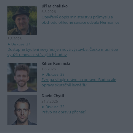
Jiří Michalisko
6.8.2026
Otevřený dopis ministerstvu průmyslu a
obchodu ohledně sanace odvalu Heřmanice
5.8.2026
Diskuse: 37
Dostupné bydlení nevyřeší jen nová výstavba. Česko musí lépe
využít renovace stávajících budov
Kilian Kaminski
1.8.2026
Diskuse: 38
Evropa slibuje právo na opravu. Budou ale
opravy skutečně levnější?
David Chytil
31.7.2026
Diskuse: 32
Právo na opravu přichází