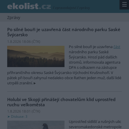
☰
/
zpravodajství
/
zprávy
Zprávy
Po silné bouři je uzavřená část národního parku Saské
Švýcarsko
1.8.2026 18:06 (
ČTK
)
Po silné bouři je uzavřena
část
národního parku Saské
Švýcarsko. Hrozí pád dalších
stromů, informovala agentura
DPA s odkazem na zástupce
příhraničního okresu Saské Švýcarsko-Východní Krušnohoří. V
pátek při bouři zahynul nedaleko obce Rathen jeden muž, další lidé
utrpěli zranění.
Holubi ve Skopji přinášejí chovatelům klid uprostřed
ruchu velkoměsta
1.8.2026 18:01 (
ČTK
)
Diskuse: 3
Uprostřed sídlišť a rušných ulic
severomakedonské metropole