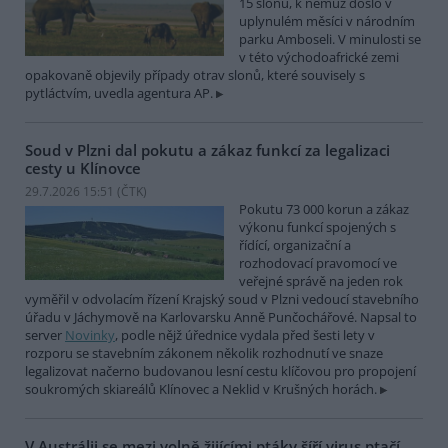
15 slonů, k němuž došlo v
uplynulém měsíci v národním
parku Amboseli. V minulosti se
v této východoafrické zemi
opakovaně objevily případy otrav slonů, které souvisely s
pytláctvím, uvedla agentura AP.
Soud v Plzni dal pokutu a zákaz funkcí za legalizaci
cesty u Klínovce
29.7.2026 15:51 (
ČTK
)
Pokutu 73 000 korun a zákaz
výkonu funkcí spojených s
řídící, organizační a
rozhodovací pravomocí ve
veřejné správě na jeden rok
vyměřil v odvolacím řízení Krajský soud v Plzni vedoucí stavebního
úřadu v Jáchymově na Karlovarsku Anně Punčochářové. Napsal to
server
Novinky
, podle nějž úřednice vydala před šesti lety v
rozporu se stavebním zákonem několik rozhodnutí ve snaze
legalizovat načerno budovanou lesní cestu klíčovou pro propojení
soukromých skiareálů Klínovec a Neklid v Krušných horách.
V Austrálii se mezi volně žijícími ptáky šíří virus ptačí