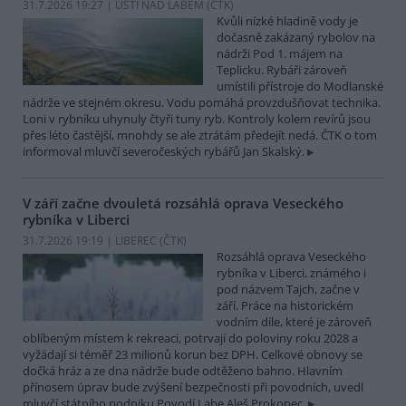
31.7.2026 19:27 | ÚSTÍ NAD LABEM (
ČTK
)
Kvůli nízké hladině vody je
dočasně zakázaný rybolov na
nádrži Pod 1. májem na
Teplicku. Rybáři zároveň
umístili přístroje do Modlanské
nádrže ve stejném okresu. Vodu pomáhá provzdušňovat technika.
Loni v rybníku uhynuly čtyři tuny ryb. Kontroly kolem revírů jsou
přes léto častější, mnohdy se ale ztrátám předejít nedá. ČTK o tom
informoval mluvčí severočeských rybářů Jan Skalský.
V září začne dvouletá rozsáhlá oprava Veseckého
rybníka v Liberci
31.7.2026 19:19 | LIBEREC (
ČTK
)
Rozsáhlá oprava Veseckého
rybníka v Liberci, známého i
pod názvem Tajch, začne v
září. Práce na historickém
vodním díle, které je zároveň
oblíbeným místem k rekreaci, potrvají do poloviny roku 2028 a
vyžádají si téměř 23 milionů korun bez DPH. Celkové obnovy se
dočká hráz a ze dna nádrže bude odtěženo bahno. Hlavním
přínosem úprav bude zvýšení bezpečnosti při povodních, uvedl
mluvčí státního podniku Povodí Labe Aleš Prokopec.