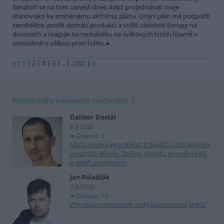
Senátoři se na tom usnesli dnes, když projednávali svoje
stanovisko ke zmíněnému akčnímu plánu. Unijní plán má podpořit
zemědělce, posílit domácí produkci a snížit závislost Evropy na
dovozech a reaguje na nestabilitu na světových trzích hlavně v
souvislosti s válkou proti Íránu.
«
|
1
|
2
|
3
|
4
|
..
|
1581
|
»
komentáře
nejnovější
nejčtenější
Dalibor Dostál
8.8.2026
Diskuse: 2
Místo kosení vyprahlých trávníků odstraňování
invazních dřevin. Změny klimatu promění péči
o zeleň ve městech
Jan Palaščák
7.8.2026
Diskuse: 13
Ohrožuje nedostatek vody budoucnost jádra?