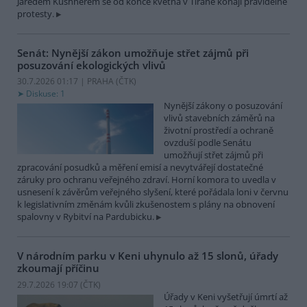
Jaredem Kushnerem se od konce května v Tiraně konají pravidelné
protesty.
Senát: Nynější zákon umožňuje střet zájmů při
posuzování ekologických vlivů
30.7.2026 01:17 | PRAHA (
ČTK
)
Diskuse: 1
Nynější zákony o posuzování
vlivů stavebních záměrů na
životní prostředí a ochraně
ovzduší podle Senátu
umožňují střet zájmů při
zpracování posudků a měření emisí a nevytvářejí dostatečné
záruky pro ochranu veřejného zdraví. Horní komora to uvedla v
usnesení k závěrům veřejného slyšení, které pořádala loni v červnu
k legislativním změnám kvůli zkušenostem s plány na obnovení
spalovny v Rybitví na Pardubicku.
V národním parku v Keni uhynulo až 15 slonů, úřady
zkoumají příčinu
29.7.2026 19:07 (
ČTK
)
Úřady v Keni vyšetřují úmrtí až