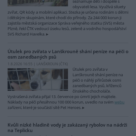
seznamuje děti i dospělé s
obyvateli lesa. Využívá siluety
zvířat, QR kódy a mobilní aplikaci. Stezka je určena rodinám s dětmi
i dětským skupinám, které chodí do přírody. Za 244 000 korun ji
zajistila městská organizace Správa veřejného statku (SVS) města
Plzně, řekl ČTK vedoucí úseku lesů, zeleně a vodního hospodářství
SVS Richard Havelka.
Útulek pro zvířata v Lanškrouně shání peníze na péči o
osm zanedbaných psů
1.8.2026 16:55 | LANŠKROUN (
ČTK
)
Útulek pro zvířata v
Lanškrouně shání peníze na
péči o náhlý přírůstek osmi
zanedbaných psů, kříženců
čínského chocholáče.
Vystrašená zvířata přijal 13. července po úmrtí jejich majitele.
Náklady na péči přesáhnou 100 000 korun, uvedlo na svém
webu
zařízení, které je součástí sítě Pet Heroes.
Kvůli nízké hladině vody je zakázaný rybolov na nádrži
na Teplicku