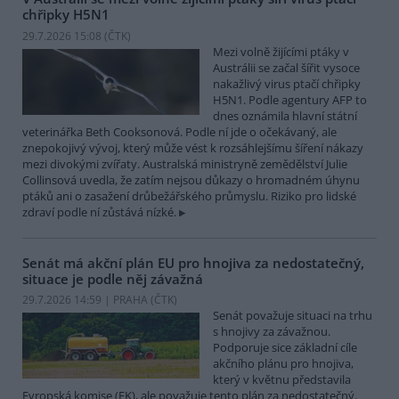
chřipky H5N1
29.7.2026 15:08 (
ČTK
)
Mezi volně žijícími ptáky v
Austrálii se začal šířit vysoce
nakažlivý virus ptačí chřipky
H5N1. Podle agentury AFP to
dnes oznámila hlavní státní
veterinářka Beth Cooksonová. Podle ní jde o očekávaný, ale
znepokojivý vývoj, který může vést k rozsáhlejšímu šíření nákazy
mezi divokými zvířaty. Australská ministryně zemědělství Julie
Collinsová uvedla, že zatím nejsou důkazy o hromadném úhynu
ptáků ani o zasažení drůbežářského průmyslu. Riziko pro lidské
zdraví podle ní zůstává nízké.
Senát má akční plán EU pro hnojiva za nedostatečný,
situace je podle něj závažná
29.7.2026 14:59 | PRAHA (
ČTK
)
Senát považuje situaci na trhu
s hnojivy za závažnou.
Podporuje sice základní cíle
akčního plánu pro hnojiva,
který v květnu představila
Evropská komise (EK), ale považuje tento plán za nedostatečný.