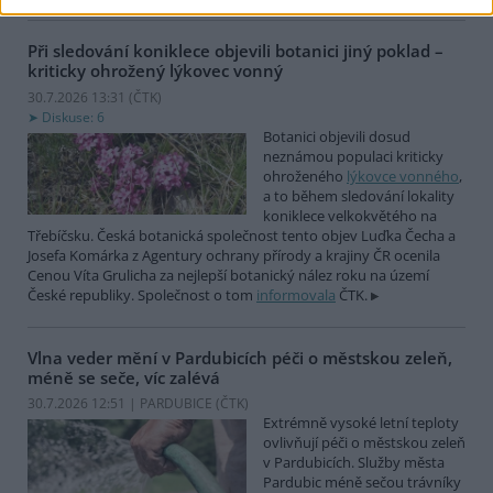
Při sledování koniklece objevili botanici jiný poklad –
kriticky ohrožený lýkovec vonný
30.7.2026 13:31 (
ČTK
)
Diskuse: 6
Botanici objevili dosud
neznámou populaci kriticky
ohroženého
lýkovce vonného
,
a to během sledování lokality
koniklece velkokvětého na
Třebíčsku. Česká botanická společnost tento objev Luďka Čecha a
Josefa Komárka z Agentury ochrany přírody a krajiny ČR ocenila
Cenou Víta Grulicha za nejlepší botanický nález roku na území
České republiky. Společnost o tom
informovala
ČTK.
Vlna veder mění v Pardubicích péči o městskou zeleň,
méně se seče, víc zalévá
30.7.2026 12:51 | PARDUBICE (
ČTK
)
Extrémně vysoké letní teploty
ovlivňují péči o městskou zeleň
v Pardubicích. Služby města
Pardubic méně sečou trávníky