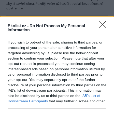
aby si zavřeli okna. Později večer už hasiči odvolali bezpečnostní
opatření.
Města Hranice a Rögnitzlosau spojí projekt Společně za
Ekolist.cz -
Do Not Process My Personal
vodu a klima. Pomůže mimo jiné i perlorodce říční
Information
30.7.2026 21:39 | HRANICE (
ČTK
)
Město Hranice na Chebsku
spolu s německým městem
If you wish to opt-out of the sale, sharing to third parties, or
Rögnitzlosau připravilo projekt
processing of your personal or sensitive information for
Společně za vodu a klima. Je
targeted advertising by us, please use the below opt-out
zaměřený na opatření k
section to confirm your selection. Please note that after your
udržení vody v krajině i v intravilánu města, ale i na osvětu mezi
opt-out request is processed you may continue seeing
veřejností a školními dětmi. Součástí projektu bude i obnova a
interest-based ads based on personal information utilized by
odbahnění rybníka Trojmezí, pod kterým žijí přísně chráněné
perlorodky říční, řekl starosta Hranic Daniel Mašlár (nez.). Na
us or personal information disclosed to third parties prior to
prvním opatření se začne pracovat už letos na podzim a s
your opt-out. You may separately opt-out of the further
dokončením se počítá do konce roku 2027.
disclosure of your personal information by third parties on the
IAB’s list of downstream participants. This information may
also be disclosed by us to third parties on the
IAB’s List of
Letošní sucho už výrazně snížilo průtoky a hladiny
Downstream Participants
that may further disclose it to other
nádrží v povodí Moravy a Dyje
third parties.
30.7.2026 20:27 (
ČTK
)
Letošní sucho se výrazně