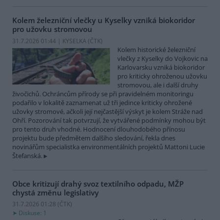
Kolem železniční vlečky u Kyselky vzniká biokoridor
pro užovku stromovou
31.7.2026 01:44 | KYSELKA (
ČTK
)
Kolem historické železniční
vlečky z Kyselky do Vojkovic na
Karlovarsku vzniká biokoridor
pro kriticky ohroženou užovku
stromovou, ale i další druhy
živočichů. Ochráncům přírody se při pravidelném monitoringu
podařilo v lokalitě zaznamenat už tři jedince kriticky ohrožené
užovky stromové, ačkoli její nejčastější výskyt je kolem Stráže nad
Ohří. Pozorování tak potvrzují, že vytvářené podmínky mohou být
pro tento druh vhodné. Hodnocení dlouhodobého přínosu
projektu bude předmětem dalšího sledování, řekla dnes
novinářům specialistka environmentálních projektů Mattoni Lucie
Štefanská.
Obce kritizují drahý svoz textilního odpadu, MŽP
chystá změnu legislativy
31.7.2026 01:28 (
ČTK
)
Diskuse: 1