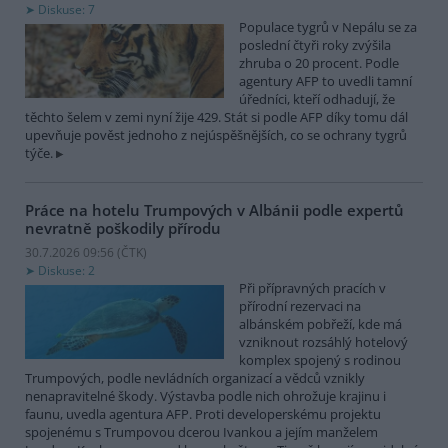
Diskuse: 7
Populace tygrů v Nepálu se za
poslední čtyři roky zvýšila
zhruba o 20 procent. Podle
agentury AFP to uvedli tamní
úředníci, kteří odhadují, že
těchto šelem v zemi nyní žije 429. Stát si podle AFP díky tomu dál
upevňuje pověst jednoho z nejúspěšnějších, co se ochrany tygrů
týče.
Práce na hotelu Trumpových v Albánii podle expertů
nevratně poškodily přírodu
30.7.2026 09:56 (
ČTK
)
Diskuse: 2
Při přípravných pracích v
přírodní rezervaci na
albánském pobřeží, kde má
vzniknout rozsáhlý hotelový
komplex spojený s rodinou
Trumpových, podle nevládních organizací a vědců vznikly
nenapravitelné škody. Výstavba podle nich ohrožuje krajinu i
faunu, uvedla agentura AFP. Proti developerskému projektu
spojenému s Trumpovou dcerou Ivankou a jejím manželem