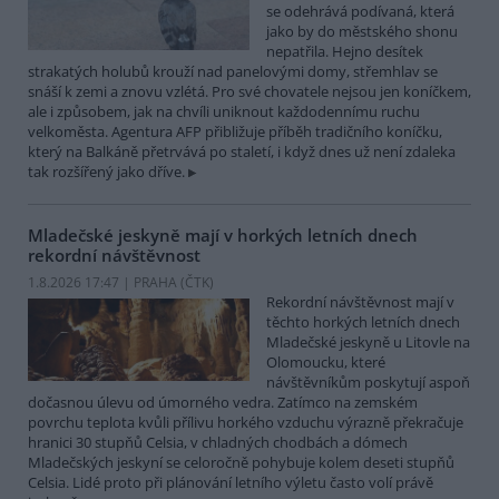
se odehrává podívaná, která
jako by do městského shonu
nepatřila. Hejno desítek
strakatých holubů krouží nad panelovými domy, střemhlav se
snáší k zemi a znovu vzlétá. Pro své chovatele nejsou jen koníčkem,
ale i způsobem, jak na chvíli uniknout každodennímu ruchu
velkoměsta. Agentura AFP přibližuje příběh tradičního koníčku,
který na Balkáně přetrvává po staletí, i když dnes už není zdaleka
tak rozšířený jako dříve.
Mladečské jeskyně mají v horkých letních dnech
rekordní návštěvnost
1.8.2026 17:47 | PRAHA (
ČTK
)
Rekordní návštěvnost mají v
těchto horkých letních dnech
Mladečské jeskyně u Litovle na
Olomoucku, které
návštěvníkům poskytují aspoň
dočasnou úlevu od úmorného vedra. Zatímco na zemském
povrchu teplota kvůli přílivu horkého vzduchu výrazně překračuje
hranici 30 stupňů Celsia, v chladných chodbách a dómech
Mladečských jeskyní se celoročně pohybuje kolem deseti stupňů
Celsia. Lidé proto při plánování letního výletu často volí právě