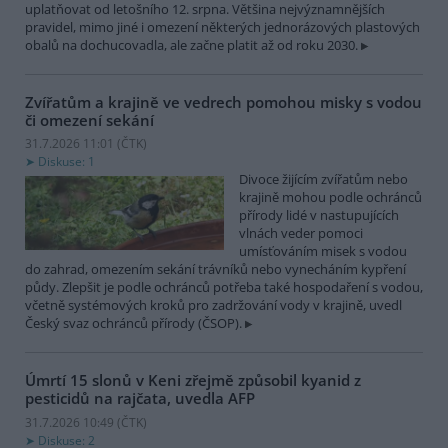
uplatňovat od letošního 12. srpna. Většina nejvýznamnějších
pravidel, mimo jiné i omezení některých jednorázových plastových
obalů na dochucovadla, ale začne platit až od roku 2030.
Zvířatům a krajině ve vedrech pomohou misky s vodou
či omezení sekání
31.7.2026 11:01 (
ČTK
)
Diskuse: 1
Divoce žijícím zvířatům nebo
krajině mohou podle ochránců
přírody lidé v nastupujících
vlnách veder pomoci
umísťováním misek s vodou
do zahrad, omezením sekání trávníků nebo vynecháním kypření
půdy. Zlepšit je podle ochránců potřeba také hospodaření s vodou,
včetně systémových kroků pro zadržování vody v krajině, uvedl
Český svaz ochránců přírody (ČSOP).
Úmrtí 15 slonů v Keni zřejmě způsobil kyanid z
pesticidů na rajčata, uvedla AFP
31.7.2026 10:49 (
ČTK
)
Diskuse: 2