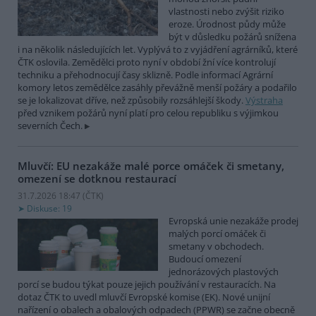
vlastnosti nebo zvýšit riziko
eroze. Úrodnost půdy může
být v důsledku požárů snížena
i na několik následujících let. Vyplývá to z vyjádření agrárníků, které
ČTK oslovila. Zemědělci proto nyní v období žní více kontrolují
techniku a přehodnocují časy sklizně. Podle informací Agrární
komory letos zemědělce zasáhly převážně menší požáry a podařilo
se je lokalizovat dříve, než způsobily rozsáhlejší škody.
Výstraha
před vznikem požárů nyní platí pro celou republiku s výjimkou
severních Čech.
Mluvčí: EU nezakáže malé porce omáček či smetany,
omezení se dotknou restaurací
31.7.2026 18:47 (
ČTK
)
Diskuse: 19
Evropská unie nezakáže prodej
malých porcí omáček či
smetany v obchodech.
Budoucí omezení
jednorázových plastových
porcí se budou týkat pouze jejich používání v restauracích. Na
dotaz ČTK to uvedl mluvčí Evropské komise (EK). Nové unijní
nařízení o obalech a obalových odpadech (PPWR) se začne obecně