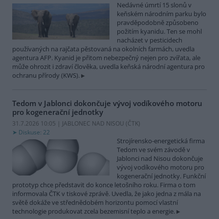
Nedávné úmrtí 15 slonů v
keňském národním parku bylo
pravděpodobně způsobeno
požitím kyanidu. Ten se mohl
nacházet v pesticidech
používaných na rajčata pěstovaná na okolních farmách, uvedla
agentura AFP. Kyanid je přitom nebezpečný nejen pro zvířata, ale
může ohrozit i zdraví člověka, uvedla keňská národní agentura pro
ochranu přírody (KWS).
Tedom v Jablonci dokončuje vývoj vodíkového motoru
pro kogenerační jednotky
31.7.2026 10:05 | JABLONEC NAD NISOU (
ČTK
)
Diskuse: 22
Strojírensko-energetická firma
Tedom ve svém závodě v
Jablonci nad Nisou dokončuje
vývoj vodíkového motoru pro
kogenerační jednotky. Funkční
prototyp chce představit do konce letošního roku. Firma o tom
informovala ČTK v tiskové zprávě. Uvedla, že jako jedna z mála na
světě dokáže ve střednědobém horizontu pomocí vlastní
technologie produkovat zcela bezemisní teplo a energie.