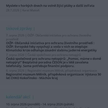
Myslete v horkých dnech na volně žijící ptáky a další zvířata
28.7.2026 | Karel Makoň
tiskové zprávy
7. srpna 2026 |
OIŽP- Občanská iniciativa pro ochranu životního
prostředí
OIŽP- Občanská iniciativa pro ochranu životního prostředí :
OIŽP: Evropské řeky vysychají a voda v nich se otepluje:
Klimatická krize odhaluje zásadní slabinu jaderné energetiky
7. srpna 2026 |
Česká společnost pro ochranu netopýrů
Česká společnost pro ochranu netopýrů: „Pomoc, máme v domě
netopýry!“ Bezplatná poradna ČESON je v létě zavalena
telefonáty. Sama potřebuje finanční podporu.
6. srpna 2026 |
Regionální muzeum Mělník, příspěvková organizace
Regionální muzeum Mělník, příspěvková organizace: Výstava 50
let CHKO Kokořínsko - Máchův kraj
kalendář akcí
10. srpna 2026 (pondělí) - 14. srpna 2026 (pátek)