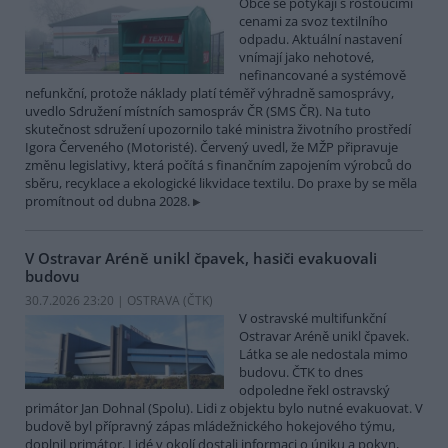
Obce se potýkají s rostoucími
cenami za svoz textilního
odpadu. Aktuální nastavení
vnímají jako nehotové,
nefinancované a systémově
nefunkční, protože náklady platí téměř výhradně samosprávy,
uvedlo Sdružení místních samospráv ČR (SMS ČR). Na tuto
skutečnost sdružení upozornilo také ministra životního prostředí
Igora Červeného (Motoristé). Červený uvedl, že MŽP připravuje
změnu legislativy, která počítá s finančním zapojením výrobců do
sběru, recyklace a ekologické likvidace textilu. Do praxe by se měla
promítnout od dubna 2028.
V Ostravar Aréně unikl čpavek, hasiči evakuovali
budovu
30.7.2026 23:20 | OSTRAVA (
ČTK
)
V ostravské multifunkční
Ostravar Aréně unikl čpavek.
Látka se ale nedostala mimo
budovu. ČTK to dnes
odpoledne řekl ostravský
primátor Jan Dohnal (Spolu). Lidi z objektu bylo nutné evakuovat. V
budově byl přípravný zápas mládežnického hokejového týmu,
doplnil primátor. Lidé v okolí dostali informaci o úniku a pokyn,