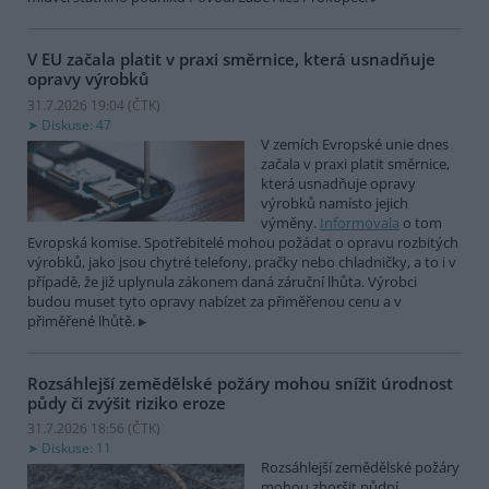
V EU začala platit v praxi směrnice, která usnadňuje
opravy výrobků
31.7.2026 19:04 (
ČTK
)
Diskuse: 47
V zemích Evropské unie dnes
začala v praxi platit směrnice,
která usnadňuje opravy
výrobků namísto jejich
výměny.
Informovala
o tom
Evropská komise. Spotřebitelé mohou požádat o opravu rozbitých
výrobků, jako jsou chytré telefony, pračky nebo chladničky, a to i v
případě, že již uplynula zákonem daná záruční lhůta. Výrobci
budou muset tyto opravy nabízet za přiměřenou cenu a v
přiměřené lhůtě.
Rozsáhlejší zemědělské požáry mohou snížit úrodnost
půdy či zvýšit riziko eroze
31.7.2026 18:56 (
ČTK
)
Diskuse: 11
Rozsáhlejší zemědělské požáry
mohou zhoršit půdní