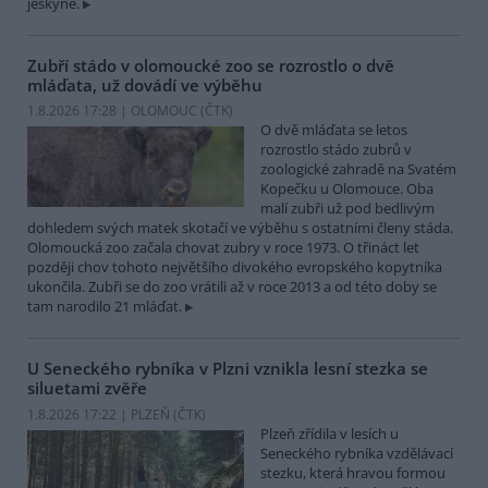
jeskyně.
Zubří stádo v olomoucké zoo se rozrostlo o dvě
mláďata, už dovádí ve výběhu
1.8.2026 17:28 | OLOMOUC (
ČTK
)
O dvě mláďata se letos
rozrostlo stádo zubrů v
zoologické zahradě na Svatém
Kopečku u Olomouce. Oba
malí zubři už pod bedlivým
dohledem svých matek skotačí ve výběhu s ostatními členy stáda.
Olomoucká zoo začala chovat zubry v roce 1973. O třináct let
později chov tohoto největšího divokého evropského kopytníka
ukončila. Zubři se do zoo vrátili až v roce 2013 a od této doby se
tam narodilo 21 mláďat.
U Seneckého rybníka v Plzni vznikla lesní stezka se
siluetami zvěře
1.8.2026 17:22 | PLZEŇ (
ČTK
)
Plzeň zřídila v lesích u
Seneckého rybníka vzdělávací
stezku, která hravou formou