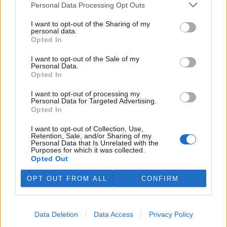
Personal Data Processing Opt Outs
podepisuje na množství
povrchové vody v povodí
I want to opt-out of the Sharing of my
Moravy a povodí Dyje. Důležité
personal data.
vodárenské nádrže jsou na
Opted In
tom podobně či hůř než ve velmi suchém roce 2018. V
povrchových tocích je 13 až 58 procent obvyklého množství vody,
I want to opt-out of the Sale of my
vyplývá z deseti hodnocených vodoměrných profilů. Bouřky
Personal Data.
pomáhají situaci jen lokálně a krátkodobě, zásadní plošné zlepšení
Opted In
lze čekat, až přijdou trvalejší a plošné srážky, uvedla v tiskové
zprávě mluvčí Povodí Moravy Jana Kučerová.
I want to opt-out of processing my
Personal Data for Targeted Advertising.
Opted In
Zemřel botanik Václav Větvička
I want to opt-out of Collection, Use,
30.7.2026 18:05 | LUŽE (
ČTK
)
Retention, Sale, and/or Sharing of my
Diskuse: 6
Personal Data that Is Unrelated with the
Ve středu večer zemřel v
Purposes for which it was collected.
Hamzově léčebně v Luži -
Opted Out
Košumberku Václav Větvička.
Někdejšímu dlouholetému
OPT OUT FROM ALL
CONFIRM
řediteli pražské Botanické
zahrady Na Slupi a popularizátorovi říše rostlin bylo 88 let. Poslední
rozloučení se uskuteční v rodinném kruhu. ČTK o tom informoval
Větvičkův syn Ivan. Na úmrtí
upozornil
Chrudimský deník s
Data Deletion
Data Access
Privacy Policy
odvoláním na ředitele léčebny Václava Volejníka.