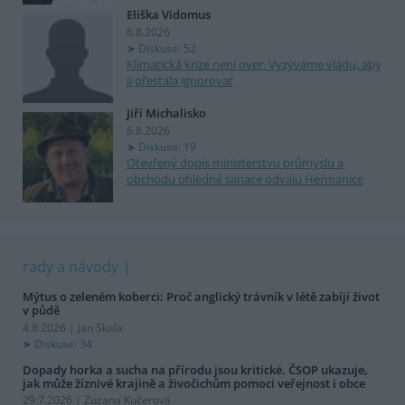
Eliška Vidomus
6.8.2026
Diskuse: 52
Klimatická krize není over. Vyzýváme vládu, aby
ji přestala ignorovat
Jiří Michalisko
6.8.2026
Diskuse: 19
Otevřený dopis ministerstvu průmyslu a
obchodu ohledně sanace odvalu Heřmanice
rady a návody
Mýtus o zeleném koberci: Proč anglický trávník v létě zabíjí život
v půdě
4.8.2026 | Jan Skala
Diskuse: 34
Dopady horka a sucha na přírodu jsou kritické. ČSOP ukazuje,
jak může žíznivé krajině a živočichům pomoci veřejnost i obce
29.7.2026 | Zuzana Kučerová