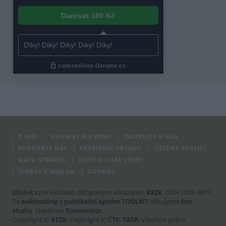
O NÁS
NOVINKY NA WEBU
INZERUJTE U NÁS
PODPOŘTE NÁS
PŘEBÍRÁNÍ OBSAHU
TIŠTĚNÝ EKOLIST
MAPA STRÁNEK
DEJTE O SOBĚ VĚDĚT
ZPRÁVY E-MAILEM
COOKIES
Ekolist.cz
je vydáván občanským sdružením
BEZK
. ISSN 1802-9019.
Za
webhosting
a
publikační systém TOOLKIT
děkujeme
Ecn
studiu
. Navštivte
Ecomonitor
.
Copyright ©
BEZK
. Copyright ©
ČTK
,
TASR
. Všechna práva