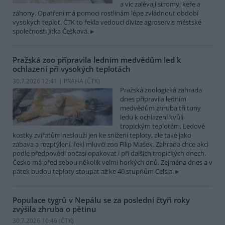
a víc zalévají stromy, keře a
záhony. Opatření má pomoci rostlinám lépe zvládnout období
vysokých teplot. ČTK to řekla vedoucí divize agroservis městské
společnosti Jitka Češková.
Pražská zoo připravila ledním medvědům led k
ochlazení při vysokých teplotách
30.7.2026 12:41 | PRAHA (
ČTK
)
Pražská zoologická zahrada
dnes připravila ledním
medvědům zhruba tři tuny
ledu k ochlazení kvůli
tropickým teplotám. Ledové
kostky zvířatům neslouží jen ke snížení teploty, ale také jako
zábava a rozptýlení, řekl mluvčí zoo Filip Mašek. Zahrada chce akci
podle předpovědi počasí opakovat i při dalších tropických dnech.
Česko má před sebou několik velmi horkých dnů. Zejména dnes a v
pátek budou teploty stoupat až ke 40 stupňům Celsia.
Populace tygrů v Nepálu se za poslední čtyři roky
zvýšila zhruba o pětinu
30.7.2026 10:46 (
ČTK
)