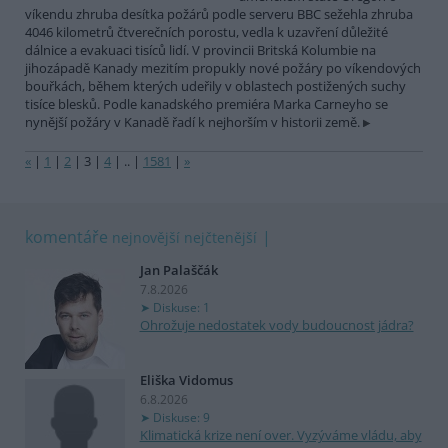
víkendu zhruba desítka požárů podle serveru BBC sežehla zhruba
4046 kilometrů čtverečních porostu, vedla k uzavření důležité
dálnice a evakuaci tisíců lidí. V provincii Britská Kolumbie na
jihozápadě Kanady mezitím propukly nové požáry po víkendových
bouřkách, během kterých udeřily v oblastech postižených suchy
tisíce blesků. Podle kanadského premiéra Marka Carneyho se
nynější požáry v Kanadě řadí k nejhorším v historii země.
«
|
1
|
2
|
3
|
4
|
..
|
1581
|
»
komentáře
nejnovější
nejčtenější
Jan Palaščák
7.8.2026
Diskuse: 1
Ohrožuje nedostatek vody budoucnost jádra?
Eliška Vidomus
6.8.2026
Diskuse: 9
Klimatická krize není over. Vyzýváme vládu, aby