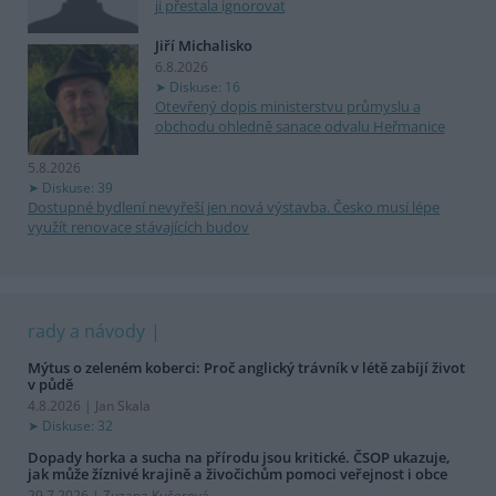
ji přestala ignorovat
Jiří Michalisko
6.8.2026
Diskuse: 16
Otevřený dopis ministerstvu průmyslu a
obchodu ohledně sanace odvalu Heřmanice
5.8.2026
Diskuse: 39
Dostupné bydlení nevyřeší jen nová výstavba. Česko musí lépe
využít renovace stávajících budov
rady a návody
Mýtus o zeleném koberci: Proč anglický trávník v létě zabíjí život
v půdě
4.8.2026 | Jan Skala
Diskuse: 32
Dopady horka a sucha na přírodu jsou kritické. ČSOP ukazuje,
jak může žíznivé krajině a živočichům pomoci veřejnost i obce
29.7.2026 | Zuzana Kučerová