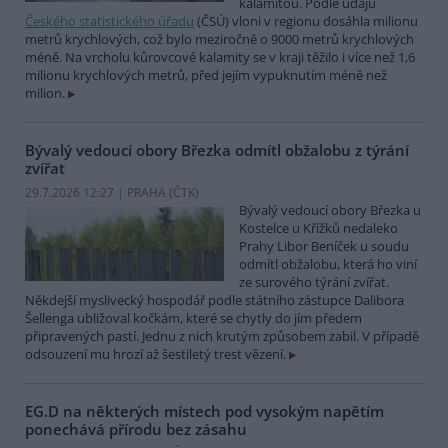
kalamitou. Podle údajů
Českého statistického úřadu
(ČSÚ) vloni v regionu dosáhla milionu
metrů krychlových, což bylo meziročně o 9000 metrů krychlových
méně. Na vrcholu kůrovcové kalamity se v kraji těžilo i více než 1,6
milionu krychlových metrů, před jejím vypuknutím méně než
milion.
Bývalý vedoucí obory Březka odmítl obžalobu z týrání
zvířat
29.7.2026 12:27 | PRAHA (
ČTK
)
Bývalý vedoucí obory Březka u
Kostelce u Křížků nedaleko
Prahy Libor Beníček u soudu
odmítl obžalobu, která ho viní
ze surového týrání zvířat.
Někdejší myslivecký hospodář podle státního zástupce Dalibora
Šellenga ubližoval kočkám, které se chytly do jím předem
připravených pastí. Jednu z nich krutým způsobem zabil. V případě
odsouzení mu hrozí až šestiletý trest vězení.
EG.D na některých místech pod vysokým napětím
ponechává přírodu bez zásahu