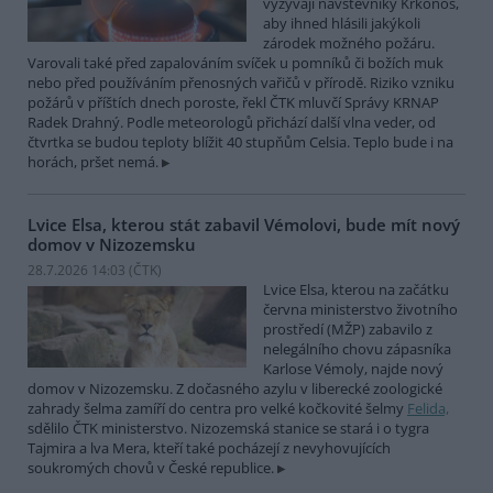
vyzývají návštěvníky Krkonoš,
aby ihned hlásili jakýkoli
zárodek možného požáru.
Varovali také před zapalováním svíček u pomníků či božích muk
nebo před používáním přenosných vařičů v přírodě. Riziko vzniku
požárů v příštích dnech poroste, řekl ČTK mluvčí Správy KRNAP
Radek Drahný. Podle meteorologů přichází další vlna veder, od
čtvrtka se budou teploty blížit 40 stupňům Celsia. Teplo bude i na
horách, pršet nemá.
Lvice Elsa, kterou stát zabavil Vémolovi, bude mít nový
domov v Nizozemsku
28.7.2026 14:03 (
ČTK
)
Lvice Elsa, kterou na začátku
června ministerstvo životního
prostředí (MŽP) zabavilo z
nelegálního chovu zápasníka
Karlose Vémoly, najde nový
domov v Nizozemsku. Z dočasného azylu v liberecké zoologické
zahrady šelma zamíří do centra pro velké kočkovité šelmy
Felida,
sdělilo ČTK ministerstvo. Nizozemská stanice se stará i o tygra
Tajmira a lva Mera, kteří také pocházejí z nevyhovujících
soukromých chovů v České republice.