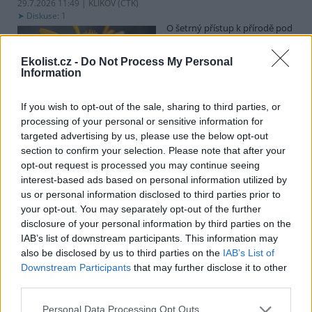
29.7.2026 11:49 | KLIKOV (
ČTK
)
Diskuse: 1
O šetrný přístup k přírodě pod
vedením vysokého napětí se
snaží distributor elektřiny
Ekolist.cz -
Do Not Process My Personal
EG.D. U Klikova na
Information
Jindřichohradecku, kde se
vyskytují vzácné rostliny a živočichové, například plošně nefrézují
pás pod vysokým napětím, ale jen odstraňují vyšší dřeviny.
If you wish to opt-out of the sale, sharing to third parties, or
Novinářům to dnes řekli zástupci společnosti. Chtějí pomoci tomu,
processing of your personal or sensitive information for
aby krajina kolem energetické infrastruktury byla druhově pestřejší
targeted advertising by us, please use the below opt-out
a odolnější.
section to confirm your selection. Please note that after your
opt-out request is processed you may continue seeing
Zájem o elektrická nákladní auta v Česku roste, ale
interest-based ads based on personal information utilized by
pomaleji než v EU
us or personal information disclosed to third parties prior to
your opt-out. You may separately opt-out of the further
29.7.2026 11:25 (
ČTK
)
Diskuse: 2
disclosure of your personal information by third parties on the
Zájem dopravců o nákladní
IAB’s list of downstream participants. This information may
auta a autobusy na elektrický
also be disclosed by us to third parties on the
IAB’s List of
pohon v Česku meziročně
Downstream Participants
that may further disclose it to other
roste, ale pomaleji, než je
third parties.
průměr Evropské unie. U
takzvaných lehkých užitkových vozidel, kam spadají dodávky a
nákladní auta do 3,5 tuny, byl růst větší než průměr EU. V analýze
Personal Data Processing Opt Outs