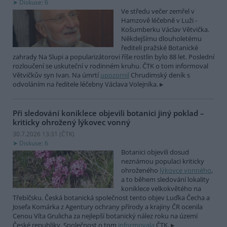
Diskuse: 6
Ve středu večer zemřel v
Hamzově léčebně v Luži -
Košumberku Václav Větvička.
Někdejšímu dlouholetému
řediteli pražské Botanické
zahrady Na Slupi a popularizátorovi říše rostlin bylo 88 let. Poslední
rozloučení se uskuteční v rodinném kruhu. ČTK o tom informoval
Větvičkův syn Ivan. Na úmrtí
upozornil
Chrudimský deník s
odvoláním na ředitele léčebny Václava Volejníka.
Při sledování koniklece objevili botanici jiný poklad –
kriticky ohrožený lýkovec vonný
30.7.2026 13:31 (
ČTK
)
Diskuse: 6
Botanici objevili dosud
neznámou populaci kriticky
ohroženého
lýkovce vonného
,
a to během sledování lokality
koniklece velkokvětého na
Třebíčsku. Česká botanická společnost tento objev Luďka Čecha a
Josefa Komárka z Agentury ochrany přírody a krajiny ČR ocenila
Cenou Víta Grulicha za nejlepší botanický nález roku na území
České republiky. Společnost o tom
informovala
ČTK.