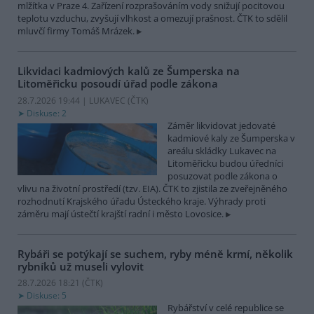
mlžítka v Praze 4. Zařízení rozprašováním vody snižují pocitovou
teplotu vzduchu, zvyšují vlhkost a omezují prašnost. ČTK to sdělil
mluvčí firmy Tomáš Mrázek.
Likvidaci kadmiových kalů ze Šumperska na
Litoměřicku posoudí úřad podle zákona
28.7.2026 19:44 | LUKAVEC (
ČTK
)
Diskuse: 2
Záměr likvidovat jedovaté
kadmiové kaly ze Šumperska v
areálu skládky Lukavec na
Litoměřicku budou úředníci
posuzovat podle zákona o
vlivu na životní prostředí (tzv. EIA). ČTK to zjistila ze zveřejněného
rozhodnutí Krajského úřadu Ústeckého kraje. Výhrady proti
záměru mají ústečtí krajští radní i město Lovosice.
Rybáři se potýkají se suchem, ryby méně krmí, několik
rybníků už museli vylovit
28.7.2026 18:21 (
ČTK
)
Diskuse: 5
Rybářství v celé republice se