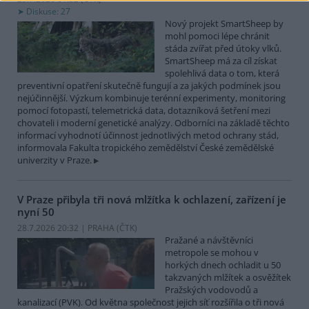
Diskuse: 27
Nový projekt SmartSheep by
mohl pomoci lépe chránit
stáda zvířat před útoky vlků.
SmartSheep má za cíl získat
spolehlivá data o tom, která
preventivní opatření skutečně fungují a za jakých podmínek jsou
nejúčinnější. Výzkum kombinuje terénní experimenty, monitoring
pomocí fotopastí, telemetrická data, dotazníková šetření mezi
chovateli i moderní genetické analýzy. Odborníci na základě těchto
informací vyhodnotí účinnost jednotlivých metod ochrany stád,
informovala Fakulta tropického zemědělství České zemědělské
univerzity v Praze.
V Praze přibyla tři nová mlžítka k ochlazení, zařízení je
nyní 50
28.7.2026 20:32 | PRAHA (
ČTK
)
Pražané a návštěvníci
metropole se mohou v
horkých dnech ochladit u 50
takzvaných mlžítek a osvěžítek
Pražských vodovodů a
kanalizací (PVK). Od května společnost jejich síť rozšířila o tři nová