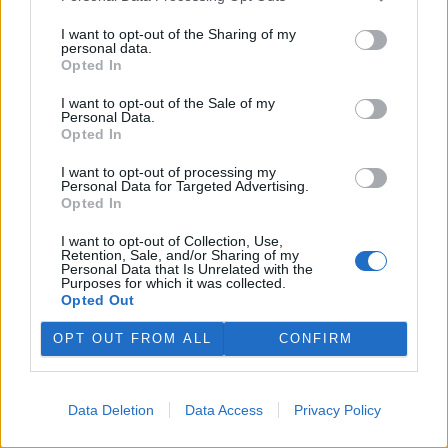
to uvedlo Centrum dopravního výzkumu, které vychází z dat
Evropského sdružení výrobců automobilů.
I want to opt-out of the Sharing of my
personal data.
Opted In
E-shopy očekávají s nařízením EU větší náklady,
I want to opt-out of the Sale of my
nevyloučily krátkodobé zdražení
Personal Data.
29.7.2026 10:20 (
ČTK
)
Opted In
Diskuse: 4
E-shopy očekávají vyšší
I want to opt-out of processing my
náklady na nové obaly,
Personal Data for Targeted Advertising.
technologie a úpravy logistiky
Opted In
kvůli nařízení Evropské unie,
které má omezit množství
I want to opt-out of Collection, Use,
Retention, Sale, and/or Sharing of my
obalového a odpadového materiálu. ČTK to řekli zástupci e-
Personal Data that Is Unrelated with the
commerce. Krátkodobě by se náklady podle nich mohly
Purposes for which it was collected.
promítnout do cen zboží nebo do poplatků za balné, zvýšit by se
Opted Out
mohla administrativní zátěž pro e-shopy. Z dlouhodobého hlediska
však investice do nových obalů a technologií může náklady na
OPT OUT FROM ALL
CONFIRM
přepravu snížit. Evropský předpis začne platit 12. srpna.
Nový projekt, na kterém se podílí ČZU, má pomoci
Data Deletion
Data Access
Privacy Policy
chránit stáda před útoky vlků
29.7.2026 01:32 (
ČTK
)