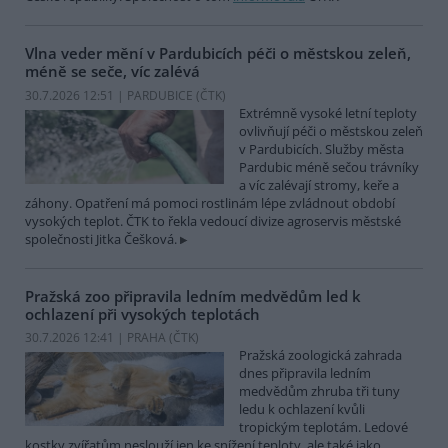
Vlna veder mění v Pardubicích péči o městskou zeleň,
méně se seče, víc zalévá
30.7.2026 12:51 | PARDUBICE (
ČTK
)
Extrémně vysoké letní teploty
ovlivňují péči o městskou zeleň
v Pardubicích. Služby města
Pardubic méně sečou trávníky
a víc zalévají stromy, keře a
záhony. Opatření má pomoci rostlinám lépe zvládnout období
vysokých teplot. ČTK to řekla vedoucí divize agroservis městské
společnosti Jitka Češková.
Pražská zoo připravila ledním medvědům led k
ochlazení při vysokých teplotách
30.7.2026 12:41 | PRAHA (
ČTK
)
Pražská zoologická zahrada
dnes připravila ledním
medvědům zhruba tři tuny
ledu k ochlazení kvůli
tropickým teplotám. Ledové
kostky zvířatům neslouží jen ke snížení teploty, ale také jako