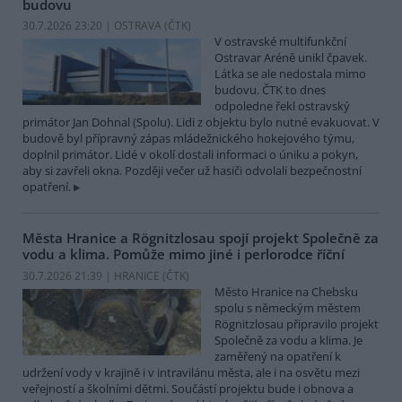
budovu
30.7.2026 23:20 | OSTRAVA (
ČTK
)
V ostravské multifunkční
Ostravar Aréně unikl čpavek.
Látka se ale nedostala mimo
budovu. ČTK to dnes
odpoledne řekl ostravský
primátor Jan Dohnal (Spolu). Lidi z objektu bylo nutné evakuovat. V
budově byl přípravný zápas mládežnického hokejového týmu,
doplnil primátor. Lidé v okolí dostali informaci o úniku a pokyn,
aby si zavřeli okna. Později večer už hasiči odvolali bezpečnostní
opatření.
Města Hranice a Rögnitzlosau spojí projekt Společně za
vodu a klima. Pomůže mimo jiné i perlorodce říční
30.7.2026 21:39 | HRANICE (
ČTK
)
Město Hranice na Chebsku
spolu s německým městem
Rögnitzlosau připravilo projekt
Společně za vodu a klima. Je
zaměřený na opatření k
udržení vody v krajině i v intravilánu města, ale i na osvětu mezi
veřejností a školními dětmi. Součástí projektu bude i obnova a