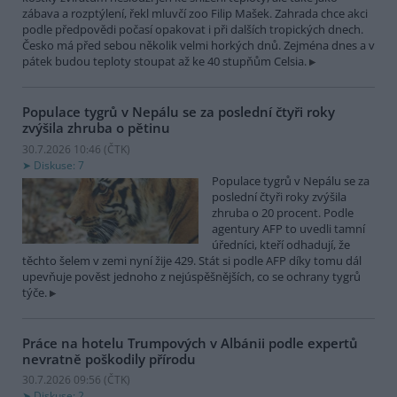
zábava a rozptýlení, řekl mluvčí zoo Filip Mašek. Zahrada chce akci
podle předpovědi počasí opakovat i při dalších tropických dnech.
Česko má před sebou několik velmi horkých dnů. Zejména dnes a v
pátek budou teploty stoupat až ke 40 stupňům Celsia.
Populace tygrů v Nepálu se za poslední čtyři roky
zvýšila zhruba o pětinu
30.7.2026 10:46 (
ČTK
)
Diskuse: 7
Populace tygrů v Nepálu se za
poslední čtyři roky zvýšila
zhruba o 20 procent. Podle
agentury AFP to uvedli tamní
úředníci, kteří odhadují, že
těchto šelem v zemi nyní žije 429. Stát si podle AFP díky tomu dál
upevňuje pověst jednoho z nejúspěšnějších, co se ochrany tygrů
týče.
Práce na hotelu Trumpových v Albánii podle expertů
nevratně poškodily přírodu
30.7.2026 09:56 (
ČTK
)
Diskuse: 2