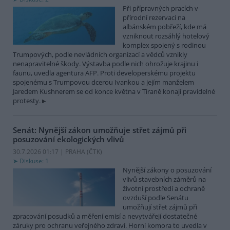
Při přípravných pracích v
přírodní rezervaci na
albánském pobřeží, kde má
vzniknout rozsáhlý hotelový
komplex spojený s rodinou
Trumpových, podle nevládních organizací a vědců vznikly
nenapravitelné škody. Výstavba podle nich ohrožuje krajinu i
faunu, uvedla agentura AFP. Proti developerskému projektu
spojenému s Trumpovou dcerou Ivankou a jejím manželem
Jaredem Kushnerem se od konce května v Tiraně konají pravidelné
protesty.
Senát: Nynější zákon umožňuje střet zájmů při
posuzování ekologických vlivů
30.7.2026 01:17 | PRAHA (
ČTK
)
Diskuse: 1
Nynější zákony o posuzování
vlivů stavebních záměrů na
životní prostředí a ochraně
ovzduší podle Senátu
umožňují střet zájmů při
zpracování posudků a měření emisí a nevytvářejí dostatečné
záruky pro ochranu veřejného zdraví. Horní komora to uvedla v