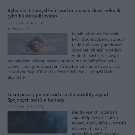
Rybářství Litomyšl kvůli suchu muselo slovit několik
rybníků
Aktualizováno
28.7.2026 10:40 (
ČTK
)
Diskuse: 3
Rybářství Litomyšl muselo
kvůli dlouhodobému suchu a
nedostatku vody předčasně
slovit pět rybníků. U dalších
vodních ploch hrozí, že při
pokračujícím poklesu hladiny bude nutné rovněž přistoupit k
výlovu. Letos je většina rybníků bez běžného přítoku vody, což
situaci zhoršuje. ČTK to řekl ředitel Rybářství Litomyšl Michal
Brychta.
Lesní požáry po měsících sucha postihly západ
Spojených států a Kanady
28.7.2026 10:32 (
ČTK
)
Desítky lesních požárů na
západě Spojených států a
Kanady spálily tisíce kilometrů
čtverečních půdy. V
americkém státě Oregon o