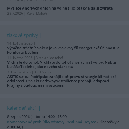
Myslete v horkých dnech na volně žijící ptáky a další zvířata
28.7.2026 | Karel Makoň
tiskové zprávy
14. května 2026 |
Výměna střešních oken jako krok k vyšší energetické účinnosti a
komfortu bydlení
11. května 2026 |
Vrchlabí do toho!
Vrchlabí do toho!: Vrchlabí do toho! chce vyhrát volby. Nabízí
Lukáše Teplého jako nového starostu
7. května 2026 |
ASITIS s.r.o.
ASITIS s.r.o.: Podřipsko zahájilo přípravu strategie klimatické
odolnosti. Projekt Pathways2Resilience propojil adaptaci
krajiny s budoucími investicemi.
kalendář akcí
8. srpna 2026 (sobota) 14:00 - 15:00
Komentované prohlídky výstavy Rostlinná Odysea
(Přednášky a
diskuse, )