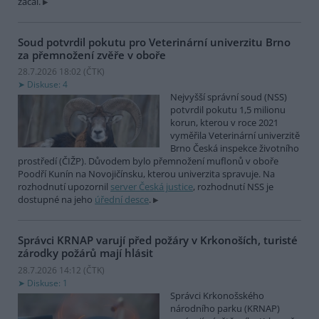
začal.
Soud potvrdil pokutu pro Veterinární univerzitu Brno
za přemnožení zvěře v oboře
28.7.2026 18:02 (
ČTK
)
Diskuse: 4
Nejvyšší správní soud (NSS)
potvrdil pokutu 1,5 milionu
korun, kterou v roce 2021
vyměřila Veterinární univerzitě
Brno Česká inspekce životního
prostředí (ČIŽP). Důvodem bylo přemnožení muflonů v oboře
Poodří Kunín na Novojičínsku, kterou univerzita spravuje. Na
rozhodnutí upozornil
server Česká justice
, rozhodnutí NSS je
dostupné na jeho
úřední desce
.
Správci KRNAP varují před požáry v Krkonoších, turisté
zárodky požárů mají hlásit
28.7.2026 14:12 (
ČTK
)
Diskuse: 1
Správci Krkonošského
národního parku (KRNAP)