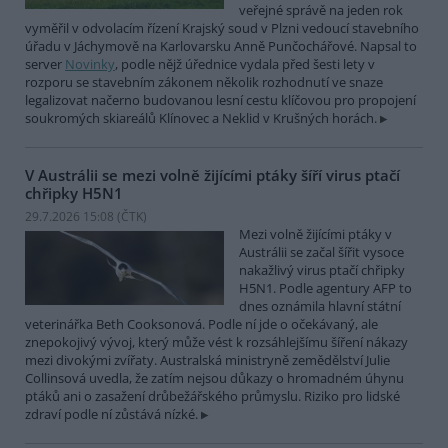
veřejné správě na jeden rok
vyměřil v odvolacím řízení Krajský soud v Plzni vedoucí stavebního
úřadu v Jáchymově na Karlovarsku Anně Punčochářové. Napsal to
server
Novinky
, podle nějž úřednice vydala před šesti lety v
rozporu se stavebním zákonem několik rozhodnutí ve snaze
legalizovat načerno budovanou lesní cestu klíčovou pro propojení
soukromých skiareálů Klínovec a Neklid v Krušných horách.
V Austrálii se mezi volně žijícími ptáky šíří virus ptačí
chřipky H5N1
29.7.2026 15:08 (
ČTK
)
Mezi volně žijícími ptáky v
Austrálii se začal šířit vysoce
nakažlivý virus ptačí chřipky
H5N1. Podle agentury AFP to
dnes oznámila hlavní státní
veterinářka Beth Cooksonová. Podle ní jde o očekávaný, ale
znepokojivý vývoj, který může vést k rozsáhlejšímu šíření nákazy
mezi divokými zvířaty. Australská ministryně zemědělství Julie
Collinsová uvedla, že zatím nejsou důkazy o hromadném úhynu
ptáků ani o zasažení drůbežářského průmyslu. Riziko pro lidské
zdraví podle ní zůstává nízké.