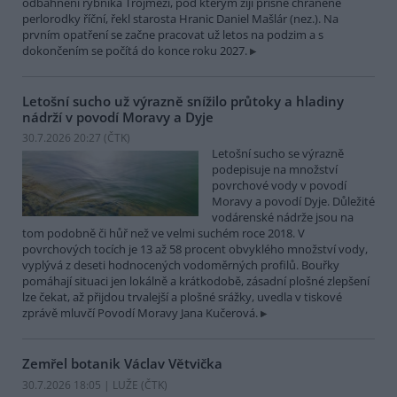
odbahnění rybníka Trojmezí, pod kterým žijí přísně chráněné
perlorodky říční, řekl starosta Hranic Daniel Mašlár (nez.). Na
prvním opatření se začne pracovat už letos na podzim a s
dokončením se počítá do konce roku 2027.
Letošní sucho už výrazně snížilo průtoky a hladiny
nádrží v povodí Moravy a Dyje
30.7.2026 20:27 (
ČTK
)
Letošní sucho se výrazně
podepisuje na množství
povrchové vody v povodí
Moravy a povodí Dyje. Důležité
vodárenské nádrže jsou na
tom podobně či hůř než ve velmi suchém roce 2018. V
povrchových tocích je 13 až 58 procent obvyklého množství vody,
vyplývá z deseti hodnocených vodoměrných profilů. Bouřky
pomáhají situaci jen lokálně a krátkodobě, zásadní plošné zlepšení
lze čekat, až přijdou trvalejší a plošné srážky, uvedla v tiskové
zprávě mluvčí Povodí Moravy Jana Kučerová.
Zemřel botanik Václav Větvička
30.7.2026 18:05 | LUŽE (
ČTK
)