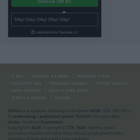
O NÁS
NOVINKY NA WEBU
INZERUJTE U NÁS
PODPOŘTE NÁS
PŘEBÍRÁNÍ OBSAHU
TIŠTĚNÝ EKOLIST
MAPA STRÁNEK
DEJTE O SOBĚ VĚDĚT
ZPRÁVY E-MAILEM
COOKIES
Ekolist.cz
je vydáván občanským sdružením
BEZK
. ISSN 1802-9019.
Za
webhosting
a
publikační systém TOOLKIT
děkujeme
Ecn
studiu
. Navštivte
Ecomonitor
.
Copyright ©
BEZK
. Copyright ©
ČTK
,
TASR
. Všechna práva
vyhrazena. Publikování nebo šíření obsahu je bez předchozího
souhlasu držitele autorských práv zakázáno.