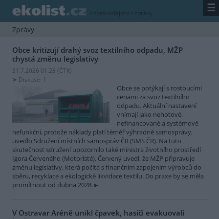
☰
/
zpravodajství
/
zprávy
Zprávy
Obce kritizují drahý svoz textilního odpadu, MŽP
chystá změnu legislativy
31.7.2026 01:28 (
ČTK
)
Diskuse: 1
Obce se potýkají s rostoucími
cenami za svoz textilního
odpadu. Aktuální nastavení
vnímají jako nehotové,
nefinancované a systémově
nefunkční, protože náklady platí téměř výhradně samosprávy,
uvedlo Sdružení místních samospráv ČR (SMS ČR). Na tuto
skutečnost sdružení upozornilo také ministra životního prostředí
Igora Červeného (Motoristé). Červený uvedl, že MŽP připravuje
změnu legislativy, která počítá s finančním zapojením výrobců do
sběru, recyklace a ekologické likvidace textilu. Do praxe by se měla
promítnout od dubna 2028.
V Ostravar Aréně unikl čpavek, hasiči evakuovali