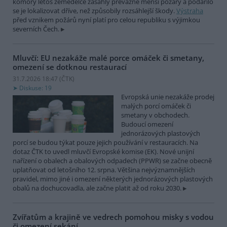
komory letos zemědělce zasáhly převážně menší požáry a podařilo
se je lokalizovat dříve, než způsobily rozsáhlejší škody.
Výstraha
před vznikem požárů nyní platí pro celou republiku s výjimkou
severních Čech.
Mluvčí: EU nezakáže malé porce omáček či smetany,
omezení se dotknou restaurací
31.7.2026 18:47 (
ČTK
)
Diskuse: 19
Evropská unie nezakáže prodej
malých porcí omáček či
smetany v obchodech.
Budoucí omezení
jednorázových plastových
porcí se budou týkat pouze jejich používání v restauracích. Na
dotaz ČTK to uvedl mluvčí Evropské komise (EK). Nové unijní
nařízení o obalech a obalových odpadech (PPWR) se začne obecně
uplatňovat od letošního 12. srpna. Většina nejvýznamnějších
pravidel, mimo jiné i omezení některých jednorázových plastových
obalů na dochucovadla, ale začne platit až od roku 2030.
Zvířatům a krajině ve vedrech pomohou misky s vodou
či omezení sekání