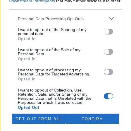
Downstream Participants
that may further disclose it to other
Diskuse: 1
third parties.
Nynější zákony o posuzování
vlivů stavebních záměrů na
Personal Data Processing Opt Outs
životní prostředí a ochraně
ovzduší podle Senátu
I want to opt-out of the Sharing of my
umožňují střet zájmů při
personal data.
zpracování posudků a měření emisí a nevytvářejí dostatečné
Opted In
záruky pro ochranu veřejného zdraví. Horní komora to uvedla v
usnesení k závěrům veřejného slyšení, které pořádala loni v červnu
I want to opt-out of the Sale of my
k legislativním změnám kvůli zkušenostem s plány na obnovení
Personal Data.
spalovny v Rybitví na Pardubicku.
Opted In
I want to opt-out of processing my
V národním parku v Keni uhynulo až 15 slonů, úřady
Personal Data for Targeted Advertising.
zkoumají příčinu
Opted In
29.7.2026 19:07 (
ČTK
)
I want to opt-out of Collection, Use,
Úřady v Keni vyšetřují úmrtí až
Retention, Sale, and/or Sharing of my
15 slonů, k němuž došlo v
Personal Data that Is Unrelated with the
uplynulém měsíci v národním
Purposes for which it was collected.
parku Amboseli. V minulosti se
Opted Out
v této východoafrické zemi
opakovaně objevily případy otrav slonů, které souvisely s
OPT OUT FROM ALL
CONFIRM
pytláctvím, uvedla agentura AP.