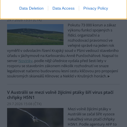
Soud v Plzni dal pokutu a zákaz funkcí za legalizaci
Data Deletion
Data Access
Privacy Policy
cesty u Klínovce
29.7.2026 15:51 (
ČTK
)
Pokutu 73 000 korun a zákaz
výkonu funkcí spojených s
řídící, organizační a
rozhodovací pravomocí ve
veřejné správě na jeden rok
vyměřil v odvolacím řízení Krajský soud v Plzni vedoucí stavebního
úřadu v Jáchymově na Karlovarsku Anně Punčochářové. Napsal to
server
Novinky
, podle nějž úřednice vydala před šesti lety v
rozporu se stavebním zákonem několik rozhodnutí ve snaze
legalizovat načerno budovanou lesní cestu klíčovou pro propojení
soukromých skiareálů Klínovec a Neklid v Krušných horách.
V Austrálii se mezi volně žijícími ptáky šíří virus ptačí
chřipky H5N1
29.7.2026 15:08 (
ČTK
)
Mezi volně žijícími ptáky v
Austrálii se začal šířit vysoce
nakažlivý virus ptačí chřipky
H5N1. Podle agentury AFP to