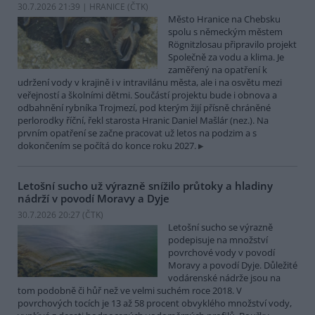
30.7.2026 21:39 | HRANICE (
ČTK
)
Město Hranice na Chebsku
spolu s německým městem
Rögnitzlosau připravilo projekt
Společně za vodu a klima. Je
zaměřený na opatření k
udržení vody v krajině i v intravilánu města, ale i na osvětu mezi
veřejností a školními dětmi. Součástí projektu bude i obnova a
odbahnění rybníka Trojmezí, pod kterým žijí přísně chráněné
perlorodky říční, řekl starosta Hranic Daniel Mašlár (nez.). Na
prvním opatření se začne pracovat už letos na podzim a s
dokončením se počítá do konce roku 2027.
Letošní sucho už výrazně snížilo průtoky a hladiny
nádrží v povodí Moravy a Dyje
30.7.2026 20:27 (
ČTK
)
Letošní sucho se výrazně
podepisuje na množství
povrchové vody v povodí
Moravy a povodí Dyje. Důležité
vodárenské nádrže jsou na
tom podobně či hůř než ve velmi suchém roce 2018. V
povrchových tocích je 13 až 58 procent obvyklého množství vody,