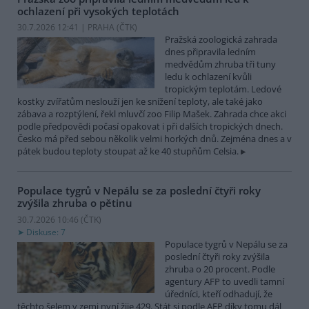
ochlazení při vysokých teplotách
30.7.2026 12:41 | PRAHA (
ČTK
)
Pražská zoologická zahrada
dnes připravila ledním
medvědům zhruba tři tuny
ledu k ochlazení kvůli
tropickým teplotám. Ledové
kostky zvířatům neslouží jen ke snížení teploty, ale také jako
zábava a rozptýlení, řekl mluvčí zoo Filip Mašek. Zahrada chce akci
podle předpovědi počasí opakovat i při dalších tropických dnech.
Česko má před sebou několik velmi horkých dnů. Zejména dnes a v
pátek budou teploty stoupat až ke 40 stupňům Celsia.
Populace tygrů v Nepálu se za poslední čtyři roky
zvýšila zhruba o pětinu
30.7.2026 10:46 (
ČTK
)
Diskuse: 7
Populace tygrů v Nepálu se za
poslední čtyři roky zvýšila
zhruba o 20 procent. Podle
agentury AFP to uvedli tamní
úředníci, kteří odhadují, že
těchto šelem v zemi nyní žije 429. Stát si podle AFP díky tomu dál