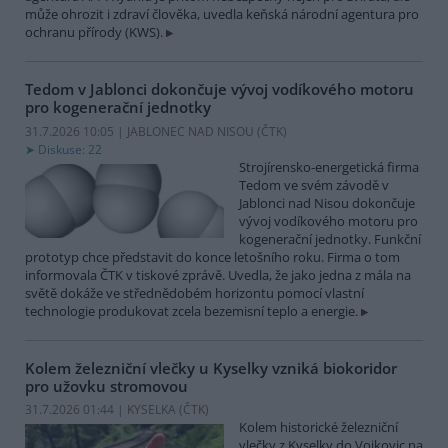
může ohrozit i zdraví člověka, uvedla keňská národní agentura pro
ochranu přírody (KWS).
Tedom v Jablonci dokončuje vývoj vodíkového motoru
pro kogenerační jednotky
31.7.2026 10:05 | JABLONEC NAD NISOU (
ČTK
)
Diskuse: 22
Strojírensko-energetická firma
Tedom ve svém závodě v
Jablonci nad Nisou dokončuje
vývoj vodíkového motoru pro
kogenerační jednotky. Funkční
prototyp chce představit do konce letošního roku. Firma o tom
informovala ČTK v tiskové zprávě. Uvedla, že jako jedna z mála na
světě dokáže ve střednědobém horizontu pomocí vlastní
technologie produkovat zcela bezemisní teplo a energie.
Kolem železniční vlečky u Kyselky vzniká biokoridor
pro užovku stromovou
31.7.2026 01:44 | KYSELKA (
ČTK
)
Kolem historické železniční
vlečky z Kyselky do Vojkovic na