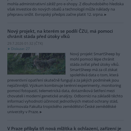
mohla administrativní zátěž pro e-shopy. Z dlouhodobého hlediska
však investice do nových obalů a technologií může náklady na
přepravu snížit. Evropský předpis začne platit 12. srpna.
Nový projekt, na kterém se podílí ČZU, má pomoci
chránit stáda před útoky vlků
29.7.2026 01:32 (
ČTK
)
Diskuse: 27
Nový projekt SmartSheep by
mohl pomoci lépe chránit
stáda zvířat před útoky vlků.
SmartSheep má za cíl získat
spolehlivá data o tom, která
preventivní opatření skutečně fungují a za jakých podmínek jsou
nejúčinnější. Výzkum kombinuje terénní experimenty, monitoring
pomocí fotopastí, telemetrická data, dotazníková šetření mezi
chovateli i moderní genetické analýzy. Odborníci na základě těchto
informací vyhodnotí účinnost jednotlivých metod ochrany stád,
informovala Fakulta tropického zemědělství České zemědělské
univerzity v Praze.
V Praze přibyla tři nová mlžítka k ochlazení, zařízení je