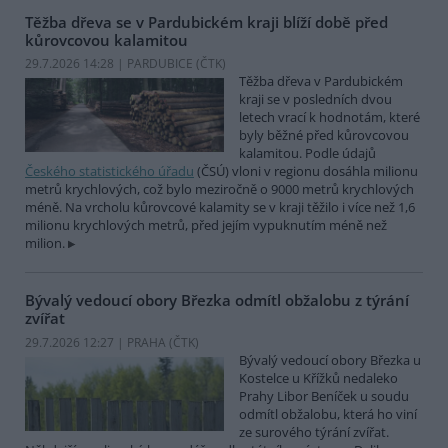
Těžba dřeva se v Pardubickém kraji blíží době před
kůrovcovou kalamitou
29.7.2026 14:28 | PARDUBICE (
ČTK
)
Těžba dřeva v Pardubickém
kraji se v posledních dvou
letech vrací k hodnotám, které
byly běžné před kůrovcovou
kalamitou. Podle údajů
Českého statistického úřadu
(ČSÚ) vloni v regionu dosáhla milionu
metrů krychlových, což bylo meziročně o 9000 metrů krychlových
méně. Na vrcholu kůrovcové kalamity se v kraji těžilo i více než 1,6
milionu krychlových metrů, před jejím vypuknutím méně než
milion.
Bývalý vedoucí obory Březka odmítl obžalobu z týrání
zvířat
29.7.2026 12:27 | PRAHA (
ČTK
)
Bývalý vedoucí obory Březka u
Kostelce u Křížků nedaleko
Prahy Libor Beníček u soudu
odmítl obžalobu, která ho viní
ze surového týrání zvířat.