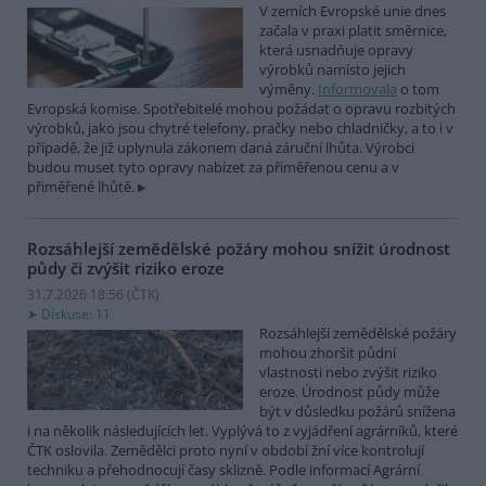
V zemích Evropské unie dnes
začala v praxi platit směrnice,
která usnadňuje opravy
výrobků namísto jejich
výměny.
Informovala
o tom
Evropská komise. Spotřebitelé mohou požádat o opravu rozbitých
výrobků, jako jsou chytré telefony, pračky nebo chladničky, a to i v
případě, že již uplynula zákonem daná záruční lhůta. Výrobci
budou muset tyto opravy nabízet za přiměřenou cenu a v
přiměřené lhůtě.
Rozsáhlejší zemědělské požáry mohou snížit úrodnost
půdy či zvýšit riziko eroze
31.7.2026 18:56 (
ČTK
)
Diskuse: 11
Rozsáhlejší zemědělské požáry
mohou zhoršit půdní
vlastnosti nebo zvýšit riziko
eroze. Úrodnost půdy může
být v důsledku požárů snížena
i na několik následujících let. Vyplývá to z vyjádření agrárníků, které
ČTK oslovila. Zemědělci proto nyní v období žní více kontrolují
techniku a přehodnocují časy sklizně. Podle informací Agrární