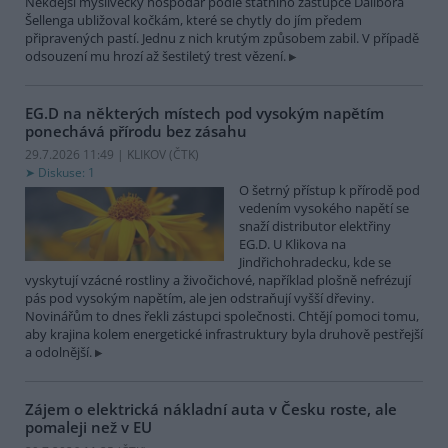
Někdejší myslivecký hospodář podle státního zástupce Dalibora
Šellenga ubližoval kočkám, které se chytly do jím předem
připravených pastí. Jednu z nich krutým způsobem zabil. V případě
odsouzení mu hrozí až šestiletý trest vězení.
EG.D na některých místech pod vysokým napětím
ponechává přírodu bez zásahu
29.7.2026 11:49 | KLIKOV (
ČTK
)
Diskuse: 1
O šetrný přístup k přírodě pod
vedením vysokého napětí se
snaží distributor elektřiny
EG.D. U Klikova na
Jindřichohradecku, kde se
vyskytují vzácné rostliny a živočichové, například plošně nefrézují
pás pod vysokým napětím, ale jen odstraňují vyšší dřeviny.
Novinářům to dnes řekli zástupci společnosti. Chtějí pomoci tomu,
aby krajina kolem energetické infrastruktury byla druhově pestřejší
a odolnější.
Zájem o elektrická nákladní auta v Česku roste, ale
pomaleji než v EU