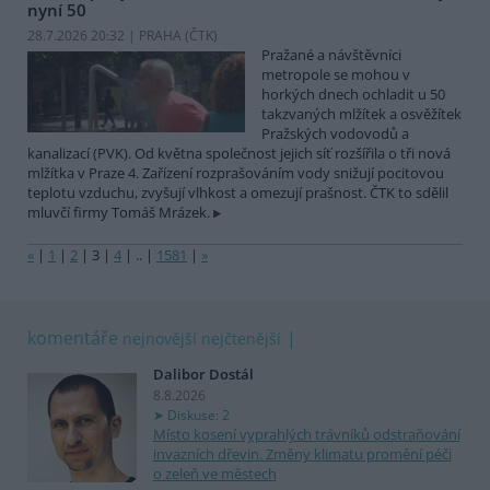
nyní 50
28.7.2026 20:32 | PRAHA (
ČTK
)
Pražané a návštěvníci
metropole se mohou v
horkých dnech ochladit u 50
takzvaných mlžítek a osvěžítek
Pražských vodovodů a
kanalizací (PVK). Od května společnost jejich síť rozšířila o tři nová
mlžítka v Praze 4. Zařízení rozprašováním vody snižují pocitovou
teplotu vzduchu, zvyšují vlhkost a omezují prašnost. ČTK to sdělil
mluvčí firmy Tomáš Mrázek.
«
|
1
|
2
|
3
|
4
|
..
|
1581
|
»
komentáře
nejnovější
nejčtenější
Dalibor Dostál
8.8.2026
Diskuse: 2
Místo kosení vyprahlých trávníků odstraňování
invazních dřevin. Změny klimatu promění péči
o zeleň ve městech