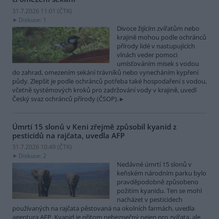
31.7.2026 11:01 (
ČTK
)
Diskuse: 1
Divoce žijícím zvířatům nebo
krajině mohou podle ochránců
přírody lidé v nastupujících
vlnách veder pomoci
umísťováním misek s vodou
do zahrad, omezením sekání trávníků nebo vynecháním kypření
půdy. Zlepšit je podle ochránců potřeba také hospodaření s vodou,
včetně systémových kroků pro zadržování vody v krajině, uvedl
Český svaz ochránců přírody (ČSOP).
Úmrtí 15 slonů v Keni zřejmě způsobil kyanid z
pesticidů na rajčata, uvedla AFP
31.7.2026 10:49 (
ČTK
)
Diskuse: 2
Nedávné úmrtí 15 slonů v
keňském národním parku bylo
pravděpodobně způsobeno
požitím kyanidu. Ten se mohl
nacházet v pesticidech
používaných na rajčata pěstovaná na okolních farmách, uvedla
agentura AFP. Kyanid je přitom nebezpečný nejen pro zvířata, ale