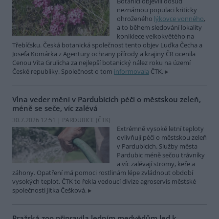
Botanici objevili dosud
neznámou populaci kriticky
ohroženého
lýkovce vonného
,
a to během sledování lokality
koniklece velkokvětého na
Třebíčsku. Česká botanická společnost tento objev Luďka Čecha a
Josefa Komárka z Agentury ochrany přírody a krajiny ČR ocenila
Cenou Víta Grulicha za nejlepší botanický nález roku na území
České republiky. Společnost o tom
informovala
ČTK.
Vlna veder mění v Pardubicích péči o městskou zeleň,
méně se seče, víc zalévá
30.7.2026 12:51 | PARDUBICE (
ČTK
)
Extrémně vysoké letní teploty
ovlivňují péči o městskou zeleň
v Pardubicích. Služby města
Pardubic méně sečou trávníky
a víc zalévají stromy, keře a
záhony. Opatření má pomoci rostlinám lépe zvládnout období
vysokých teplot. ČTK to řekla vedoucí divize agroservis městské
společnosti Jitka Češková.
Pražská zoo připravila ledním medvědům led k