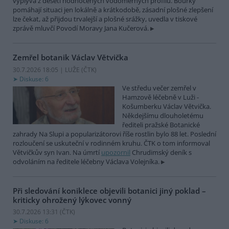
vyplývá z deseti hodnocených vodoměrných profilů. Bouřky
pomáhají situaci jen lokálně a krátkodobě, zásadní plošné zlepšení
lze čekat, až přijdou trvalejší a plošné srážky, uvedla v tiskové
zprávě mluvčí Povodí Moravy Jana Kučerová.
Zemřel botanik Václav Větvička
30.7.2026 18:05 | LUŽE (
ČTK
)
Diskuse: 6
Ve středu večer zemřel v
Hamzově léčebně v Luži -
Košumberku Václav Větvička.
Někdejšímu dlouholetému
řediteli pražské Botanické
zahrady Na Slupi a popularizátorovi říše rostlin bylo 88 let. Poslední
rozloučení se uskuteční v rodinném kruhu. ČTK o tom informoval
Větvičkův syn Ivan. Na úmrtí
upozornil
Chrudimský deník s
odvoláním na ředitele léčebny Václava Volejníka.
Při sledování koniklece objevili botanici jiný poklad –
kriticky ohrožený lýkovec vonný
30.7.2026 13:31 (
ČTK
)
Diskuse: 6