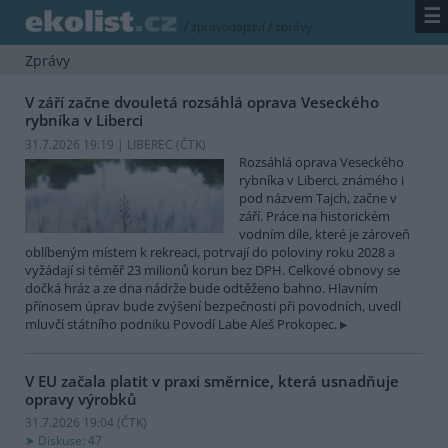
☰
/
zpravodajství
/
zprávy
Zprávy
V září začne dvouletá rozsáhlá oprava Veseckého
rybníka v Liberci
31.7.2026 19:19 | LIBEREC (
ČTK
)
Rozsáhlá oprava Veseckého
rybníka v Liberci, známého i
pod názvem Tajch, začne v
září. Práce na historickém
vodním díle, které je zároveň
oblíbeným místem k rekreaci, potrvají do poloviny roku 2028 a
vyžádají si téměř 23 milionů korun bez DPH. Celkové obnovy se
dočká hráz a ze dna nádrže bude odtěženo bahno. Hlavním
přínosem úprav bude zvýšení bezpečnosti při povodních, uvedl
mluvčí státního podniku Povodí Labe Aleš Prokopec.
V EU začala platit v praxi směrnice, která usnadňuje
opravy výrobků
31.7.2026 19:04 (
ČTK
)
Diskuse: 47