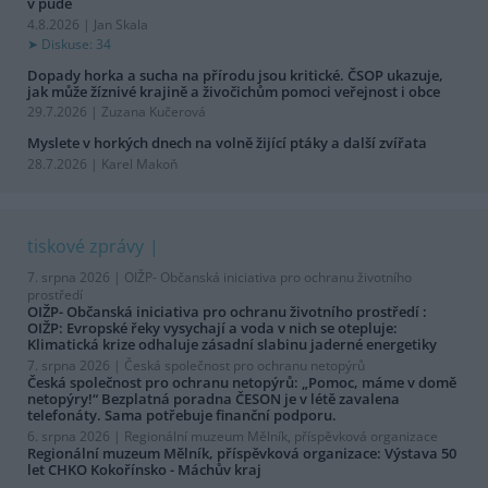
v půdě
4.8.2026 | Jan Skala
Diskuse: 34
Dopady horka a sucha na přírodu jsou kritické. ČSOP ukazuje,
jak může žíznivé krajině a živočichům pomoci veřejnost i obce
29.7.2026 | Zuzana Kučerová
Myslete v horkých dnech na volně žijící ptáky a další zvířata
28.7.2026 | Karel Makoň
tiskové zprávy
7. srpna 2026 |
OIŽP- Občanská iniciativa pro ochranu životního
prostředí
OIŽP- Občanská iniciativa pro ochranu životního prostředí :
OIŽP: Evropské řeky vysychají a voda v nich se otepluje:
Klimatická krize odhaluje zásadní slabinu jaderné energetiky
7. srpna 2026 |
Česká společnost pro ochranu netopýrů
Česká společnost pro ochranu netopýrů: „Pomoc, máme v domě
netopýry!“ Bezplatná poradna ČESON je v létě zavalena
telefonáty. Sama potřebuje finanční podporu.
6. srpna 2026 |
Regionální muzeum Mělník, příspěvková organizace
Regionální muzeum Mělník, příspěvková organizace: Výstava 50
let CHKO Kokořínsko - Máchův kraj