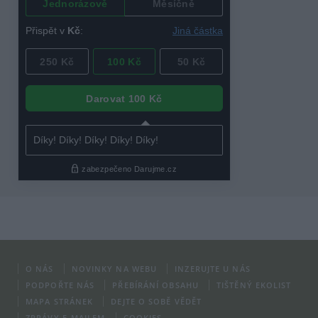
O NÁS
NOVINKY NA WEBU
INZERUJTE U NÁS
PODPOŘTE NÁS
PŘEBÍRÁNÍ OBSAHU
TIŠTĚNÝ EKOLIST
MAPA STRÁNEK
DEJTE O SOBĚ VĚDĚT
ZPRÁVY E-MAILEM
COOKIES