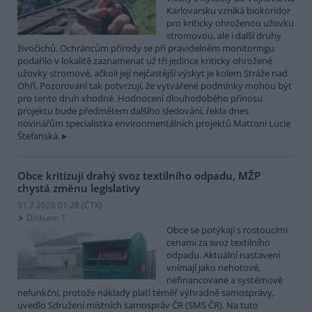
Karlovarsku vzniká biokoridor
pro kriticky ohroženou užovku
stromovou, ale i další druhy
živočichů. Ochráncům přírody se při pravidelném monitoringu
podařilo v lokalitě zaznamenat už tři jedince kriticky ohrožené
užovky stromové, ačkoli její nejčastější výskyt je kolem Stráže nad
Ohří. Pozorování tak potvrzují, že vytvářené podmínky mohou být
pro tento druh vhodné. Hodnocení dlouhodobého přínosu
projektu bude předmětem dalšího sledování, řekla dnes
novinářům specialistka environmentálních projektů Mattoni Lucie
Štefanská.
Obce kritizují drahý svoz textilního odpadu, MŽP
chystá změnu legislativy
31.7.2026 01:28 (
ČTK
)
Diskuse: 1
Obce se potýkají s rostoucími
cenami za svoz textilního
odpadu. Aktuální nastavení
vnímají jako nehotové,
nefinancované a systémově
nefunkční, protože náklady platí téměř výhradně samosprávy,
uvedlo Sdružení místních samospráv ČR (SMS ČR). Na tuto