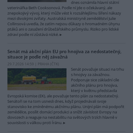
dnes oznámila hlavní státní
veterinářka Beth Cooksonová. Podle ní jde o očekávaný, ale
znepokojivý vývoj, který může vést k rozsáhlejšímu šíření nákazy
mezi divokými zvířaty. Australská ministryně zemědělství Julie
Collinsová uvedla, že zatím nejsou důkazy o hromadném úhynu
ptáků ani o zasažení drůbežářského průmyslu. Riziko pro lidské
zdraví podle ní zůstává nízké.
Senát má akční plán EU pro hnojiva za nedostatečný,
situace je podle něj závažná
29.7.2026 14:59 | PRAHA (
ČTK
)
Senát považuje situaci na trhu
s hnojivy za závažnou.
Podporuje sice základní cíle
akčního plánu pro hnojiva,
který v květnu představila
Evropská komise (EK), ale považuje tento plán za nedostatečný.
Senátoři se na tom usnesli dnes, když projednávali svoje
stanovisko ke zmíněnému akčnímu plánu. Unijní plán má podpořit
zemědělce, posílit domácí produkci a snížit závislost Evropy na
dovozech a reaguje na nestabilitu na světových trzích hlavně v
souvislosti s válkou proti Íránu.