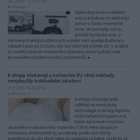
29.7.2026 11:25 (
ČTK
)
Diskuse: 2
Zájem dopravců o nákladní
auta a autobusy na elektrický
pohon v Česku meziročně
roste, ale pomaleji, než je
průměr Evropské unie. U
takzvaných lehkých užitkových vozidel, kam spadají dodávky a
nákladní auta do 3,5 tuny, byl růst větší než průměr EU. V analýze
to uvedlo Centrum dopravního výzkumu, které vychází z dat
Evropského sdružení výrobců automobilů.
E-shopy očekávají s nařízením EU větší náklady,
nevyloučily krátkodobé zdražení
29.7.2026 10:20 (
ČTK
)
Diskuse: 4
E-shopy očekávají vyšší
náklady na nové obaly,
technologie a úpravy logistiky
kvůli nařízení Evropské unie,
které má omezit množství
obalového a odpadového materiálu. ČTK to řekli zástupci e-
commerce. Krátkodobě by se náklady podle nich mohly
promítnout do cen zboží nebo do poplatků za balné, zvýšit by se