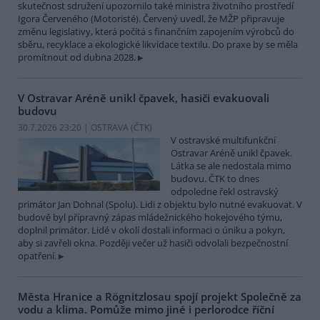
skutečnost sdružení upozornilo také ministra životního prostředí
Igora Červeného (Motoristé). Červený uvedl, že MŽP připravuje
změnu legislativy, která počítá s finančním zapojením výrobců do
sběru, recyklace a ekologické likvidace textilu. Do praxe by se měla
promítnout od dubna 2028.
V Ostravar Aréně unikl čpavek, hasiči evakuovali
budovu
30.7.2026 23:20 | OSTRAVA (
ČTK
)
V ostravské multifunkční
Ostravar Aréně unikl čpavek.
Látka se ale nedostala mimo
budovu. ČTK to dnes
odpoledne řekl ostravský
primátor Jan Dohnal (Spolu). Lidi z objektu bylo nutné evakuovat. V
budově byl přípravný zápas mládežnického hokejového týmu,
doplnil primátor. Lidé v okolí dostali informaci o úniku a pokyn,
aby si zavřeli okna. Později večer už hasiči odvolali bezpečnostní
opatření.
Města Hranice a Rögnitzlosau spojí projekt Společně za
vodu a klima. Pomůže mimo jiné i perlorodce říční