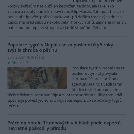
tropickým teplotám. Ledové
kostky zvířatům neslouží jen ke snížení teploty, ale také jako
zábava a rozptýlení, řekl mluvčí zoo Filip Mašek. Zahrada chce akci
podle předpovědi počasí opakovat i při dalších tropických dnech.
Česko má před sebou několik velmi horkých dnů. Zejména dnes a v
pátek budou teploty stoupat až ke 40 stupňům Celsia.
Populace tygrů v Nepálu se za poslední čtyři roky
zvýšila zhruba o pětinu
30.7.2026 10:46 (
ČTK
)
Diskuse: 7
Populace tygrů v Nepálu se za
poslední čtyři roky zvýšila
zhruba o 20 procent. Podle
agentury AFP to uvedli tamní
úředníci, kteří odhadují, že
těchto šelem v zemi nyní žije 429. Stát si podle AFP díky tomu dál
upevňuje pověst jednoho z nejúspěšnějších, co se ochrany tygrů
týče.
Práce na hotelu Trumpových v Albánii podle expertů
nevratně poškodily přírodu