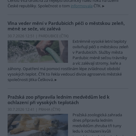
Cenou Víta Grulicha za nejlepší botanický nález roku na území
České republiky. Společnost o tom
informovala
ČTK.
Vlna veder mění v Pardubicích péči o městskou zeleň,
méně se seče, víc zalévá
30.7.2026 12:51 | PARDUBICE (
ČTK
)
Extrémně vysoké letní teploty
ovlivňují péči o městskou zeleň
v Pardubicích. Služby města
Pardubic méně sečou trávníky
a víc zalévají stromy, keře a
záhony. Opatření má pomoci rostlinám lépe zvládnout období
vysokých teplot. ČTK to řekla vedoucí divize agroservis městské
společnosti Jitka Češková.
Pražská zoo připravila ledním medvědům led k
ochlazení při vysokých teplotách
30.7.2026 12:41 | PRAHA (
ČTK
)
Pražská zoologická zahrada
dnes připravila ledním
medvědům zhruba tři tuny
ledu k ochlazení kvůli