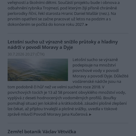
veřejností a školními dětmi. Součástí projektu bude i obnova a
odbahnění rybníka Trojmezí, pod kterým žijí přísně chráněné
perlorodky říční, řekl starosta Hranic Daniel Mašlár (nez.). Na
prvním opatření se začne pracovat už letos na podzim a s
dokončením se počítá do konce roku 2027.
Letošní sucho už výrazně snížilo průtoky a hladiny
nádrží v povodí Moravy a Dyje
30.7.2026 20:27 (
ČTK
)
Letošní sucho se výrazně
podepisuje na množství
povrchové vody v povodí
Moravy a povodí Dyje. Důležité
vodárenské nádrže jsou na
tom podobně či hůř než ve velmi suchém roce 2018. V
povrchových tocích je 13 až 58 procent obvyklého množství vody,
vyplývá z deseti hodnocených vodoměrných profilů. Bouřky
pomáhají situaci jen lokálně a krátkodobě, zásadní plošné zlepšení
lze čekat, až přijdou trvalejší a plošné srážky, uvedla v tiskové
zprávě mluvčí Povodí Moravy Jana Kučerová.
Zemřel botanik Václav Větvička