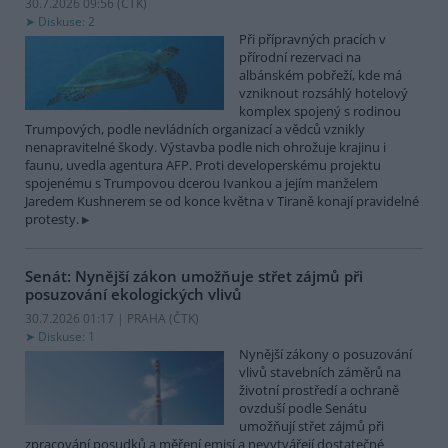
30.7.2026 09:56 (
ČTK
)
Diskuse: 2
Při přípravných pracích v
přírodní rezervaci na
albánském pobřeží, kde má
vzniknout rozsáhlý hotelový
komplex spojený s rodinou
Trumpových, podle nevládních organizací a vědců vznikly
nenapravitelné škody. Výstavba podle nich ohrožuje krajinu i
faunu, uvedla agentura AFP. Proti developerskému projektu
spojenému s Trumpovou dcerou Ivankou a jejím manželem
Jaredem Kushnerem se od konce května v Tiraně konají pravidelné
protesty.
Senát: Nynější zákon umožňuje střet zájmů při
posuzování ekologických vlivů
30.7.2026 01:17 | PRAHA (
ČTK
)
Diskuse: 1
Nynější zákony o posuzování
vlivů stavebních záměrů na
životní prostředí a ochraně
ovzduší podle Senátu
umožňují střet zájmů při
zpracování posudků a měření emisí a nevytvářejí dostatečné