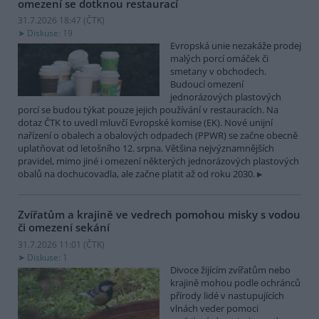
omezení se dotknou restaurací
31.7.2026 18:47 (
ČTK
)
Diskuse: 19
Evropská unie nezakáže prodej
malých porcí omáček či
smetany v obchodech.
Budoucí omezení
jednorázových plastových
porcí se budou týkat pouze jejich používání v restauracích. Na
dotaz ČTK to uvedl mluvčí Evropské komise (EK). Nové unijní
nařízení o obalech a obalových odpadech (PPWR) se začne obecně
uplatňovat od letošního 12. srpna. Většina nejvýznamnějších
pravidel, mimo jiné i omezení některých jednorázových plastových
obalů na dochucovadla, ale začne platit až od roku 2030.
Zvířatům a krajině ve vedrech pomohou misky s vodou
či omezení sekání
31.7.2026 11:01 (
ČTK
)
Diskuse: 1
Divoce žijícím zvířatům nebo
krajině mohou podle ochránců
přírody lidé v nastupujících
vlnách veder pomoci