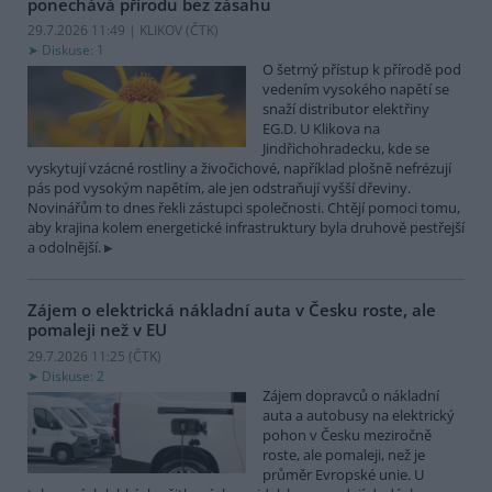
ponechává přírodu bez zásahu
29.7.2026 11:49 | KLIKOV (
ČTK
)
Diskuse: 1
O šetrný přístup k přírodě pod
vedením vysokého napětí se
snaží distributor elektřiny
EG.D. U Klikova na
Jindřichohradecku, kde se
vyskytují vzácné rostliny a živočichové, například plošně nefrézují
pás pod vysokým napětím, ale jen odstraňují vyšší dřeviny.
Novinářům to dnes řekli zástupci společnosti. Chtějí pomoci tomu,
aby krajina kolem energetické infrastruktury byla druhově pestřejší
a odolnější.
Zájem o elektrická nákladní auta v Česku roste, ale
pomaleji než v EU
29.7.2026 11:25 (
ČTK
)
Diskuse: 2
Zájem dopravců o nákladní
auta a autobusy na elektrický
pohon v Česku meziročně
roste, ale pomaleji, než je
průměr Evropské unie. U