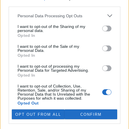
rozhodovací pravomocí ve
third parties.
veřejné správě na jeden rok
vyměřil v odvolacím řízení Krajský soud v Plzni vedoucí stavebního
Personal Data Processing Opt Outs
úřadu v Jáchymově na Karlovarsku Anně Punčochářové. Napsal to
server
Novinky
, podle nějž úřednice vydala před šesti lety v
I want to opt-out of the Sharing of my
rozporu se stavebním zákonem několik rozhodnutí ve snaze
personal data.
legalizovat načerno budovanou lesní cestu klíčovou pro propojení
Opted In
soukromých skiareálů Klínovec a Neklid v Krušných horách.
I want to opt-out of the Sale of my
Personal Data.
Opted In
V Austrálii se mezi volně žijícími ptáky šíří virus ptačí
chřipky H5N1
I want to opt-out of processing my
29.7.2026 15:08 (
ČTK
)
Personal Data for Targeted Advertising.
Mezi volně žijícími ptáky v
Opted In
Austrálii se začal šířit vysoce
nakažlivý virus ptačí chřipky
I want to opt-out of Collection, Use,
H5N1. Podle agentury AFP to
Retention, Sale, and/or Sharing of my
Personal Data that Is Unrelated with the
dnes oznámila hlavní státní
Purposes for which it was collected.
veterinářka Beth Cooksonová. Podle ní jde o očekávaný, ale
Opted Out
znepokojivý vývoj, který může vést k rozsáhlejšímu šíření nákazy
mezi divokými zvířaty. Australská ministryně zemědělství Julie
OPT OUT FROM ALL
CONFIRM
Collinsová uvedla, že zatím nejsou důkazy o hromadném úhynu
ptáků ani o zasažení drůbežářského průmyslu. Riziko pro lidské
zdraví podle ní zůstává nízké.