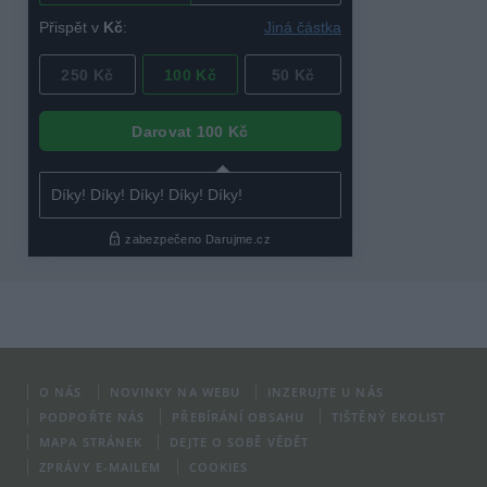
O NÁS
NOVINKY NA WEBU
INZERUJTE U NÁS
PODPOŘTE NÁS
PŘEBÍRÁNÍ OBSAHU
TIŠTĚNÝ EKOLIST
MAPA STRÁNEK
DEJTE O SOBĚ VĚDĚT
ZPRÁVY E-MAILEM
COOKIES