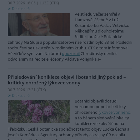
30.7.2026 18:05 | LUŽE (
ČTK
)
Diskuse: 6
Ve středu večer zemřel v
Hamzově léčebně v Luži -
Košumberku Václav Větvička.
Někdejšímu dlouholetému
řediteli pražské Botanické
zahrady Na Slupi a popularizátorovi říše rostlin bylo 88 let. Poslední
rozloučení se uskuteční v rodinném kruhu. ČTK o tom informoval
Větvičkův syn Ivan. Na úmrtí
upozornil
Chrudimský deník s
odvoláním na ředitele léčebny Václava Volejníka.
Při sledování koniklece objevili botanici jiný poklad –
kriticky ohrožený lýkovec vonný
30.7.2026 13:31 (
ČTK
)
Diskuse: 6
Botanici objevili dosud
neznámou populaci kriticky
ohroženého
lýkovce vonného
,
a to během sledování lokality
koniklece velkokvětého na
Třebíčsku. Česká botanická společnost tento objev Luďka Čecha a
Josefa Komárka z Agentury ochrany přírody a krajiny ČR ocenila