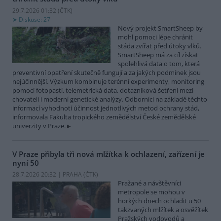
29.7.2026 01:32 (
ČTK
)
Diskuse: 27
Nový projekt SmartSheep by
mohl pomoci lépe chránit
stáda zvířat před útoky vlků.
SmartSheep má za cíl získat
spolehlivá data o tom, která
preventivní opatření skutečně fungují a za jakých podmínek jsou
nejúčinnější. Výzkum kombinuje terénní experimenty, monitoring
pomocí fotopastí, telemetrická data, dotazníková šetření mezi
chovateli i moderní genetické analýzy. Odborníci na základě těchto
informací vyhodnotí účinnost jednotlivých metod ochrany stád,
informovala Fakulta tropického zemědělství České zemědělské
univerzity v Praze.
V Praze přibyla tři nová mlžítka k ochlazení, zařízení je
nyní 50
28.7.2026 20:32 | PRAHA (
ČTK
)
Pražané a návštěvníci
metropole se mohou v
horkých dnech ochladit u 50
takzvaných mlžítek a osvěžítek
Pražských vodovodů a