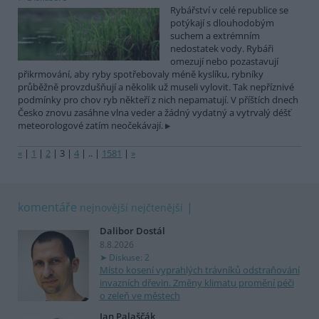
Rybářství v celé republice se
potýkají s dlouhodobým
suchem a extrémním
nedostatek vody. Rybáři
omezují nebo pozastavují
přikrmování, aby ryby spotřebovaly méně kyslíku, rybníky
průběžně provzdušňují a několik už museli vylovit. Tak nepříznivé
podmínky pro chov ryb někteří z nich nepamatují. V příštích dnech
Česko znovu zasáhne vlna veder a žádný vydatný a vytrvalý déšť
meteorologové zatím neočekávají.
«
|
1
|
2
|
3
|
4
|
..
|
1581
|
»
komentáře
nejnovější
nejčtenější
Dalibor Dostál
8.8.2026
Diskuse: 2
Místo kosení vyprahlých trávníků odstraňování
invazních dřevin. Změny klimatu promění péči
o zeleň ve městech
Jan Palaščák