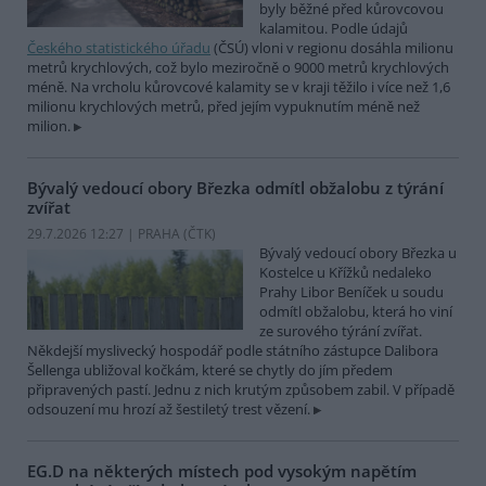
byly běžné před kůrovcovou
kalamitou. Podle údajů
Českého statistického úřadu
(ČSÚ) vloni v regionu dosáhla milionu
metrů krychlových, což bylo meziročně o 9000 metrů krychlových
méně. Na vrcholu kůrovcové kalamity se v kraji těžilo i více než 1,6
milionu krychlových metrů, před jejím vypuknutím méně než
milion.
Bývalý vedoucí obory Březka odmítl obžalobu z týrání
zvířat
29.7.2026 12:27 | PRAHA (
ČTK
)
Bývalý vedoucí obory Březka u
Kostelce u Křížků nedaleko
Prahy Libor Beníček u soudu
odmítl obžalobu, která ho viní
ze surového týrání zvířat.
Někdejší myslivecký hospodář podle státního zástupce Dalibora
Šellenga ubližoval kočkám, které se chytly do jím předem
připravených pastí. Jednu z nich krutým způsobem zabil. V případě
odsouzení mu hrozí až šestiletý trest vězení.
EG.D na některých místech pod vysokým napětím