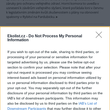
záruky pro ochranu veřejného zdraví. Horní komora to uvedla v
usnesení k závěrům veřejného slyšení, které pořádala loni v červnu
k legislativním změnám kvůli zkušenostem s plány na obnovení
spalovny v Rybitví na Pardubicku.
V národním parku v Keni uhynulo až 15 slonů, úřady
zkoumají příčinu
Ekolist.cz -
Do Not Process My Personal
Information
29.7.2026 19:07 (
ČTK
)
Úřady v Keni vyšetřují úmrtí až
15 slonů, k němuž došlo v
If you wish to opt-out of the sale, sharing to third parties, or
uplynulém měsíci v národním
processing of your personal or sensitive information for
parku Amboseli. V minulosti se
targeted advertising by us, please use the below opt-out
v této východoafrické zemi
opakovaně objevily případy otrav slonů, které souvisely s
section to confirm your selection. Please note that after your
pytláctvím, uvedla agentura AP.
opt-out request is processed you may continue seeing
interest-based ads based on personal information utilized by
us or personal information disclosed to third parties prior to
Soud v Plzni dal pokutu a zákaz funkcí za legalizaci
your opt-out. You may separately opt-out of the further
cesty u Klínovce
disclosure of your personal information by third parties on the
29.7.2026 15:51 (
ČTK
)
IAB’s list of downstream participants. This information may
Pokutu 73 000 korun a zákaz
also be disclosed by us to third parties on the
IAB’s List of
výkonu funkcí spojených s
Downstream Participants
that may further disclose it to other
řídící, organizační a