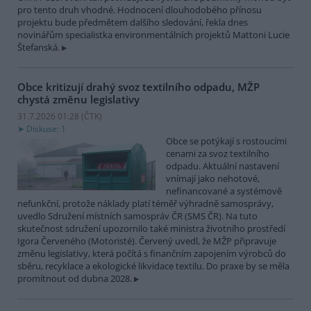
pro tento druh vhodné. Hodnocení dlouhodobého přínosu
projektu bude předmětem dalšího sledování, řekla dnes
novinářům specialistka environmentálních projektů Mattoni Lucie
Štefanská.
Obce kritizují drahý svoz textilního odpadu, MŽP
chystá změnu legislativy
31.7.2026 01:28 (
ČTK
)
Diskuse: 1
Obce se potýkají s rostoucími
cenami za svoz textilního
odpadu. Aktuální nastavení
vnímají jako nehotové,
nefinancované a systémově
nefunkční, protože náklady platí téměř výhradně samosprávy,
uvedlo Sdružení místních samospráv ČR (SMS ČR). Na tuto
skutečnost sdružení upozornilo také ministra životního prostředí
Igora Červeného (Motoristé). Červený uvedl, že MŽP připravuje
změnu legislativy, která počítá s finančním zapojením výrobců do
sběru, recyklace a ekologické likvidace textilu. Do praxe by se měla
promítnout od dubna 2028.