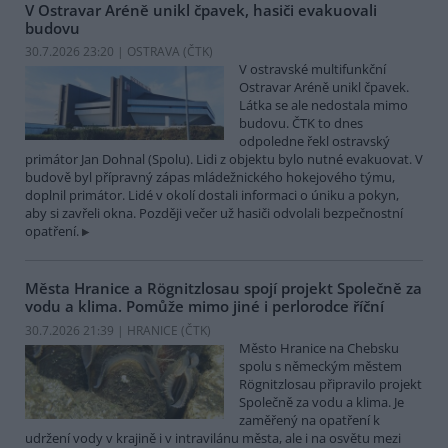
V Ostravar Aréně unikl čpavek, hasiči evakuovali
budovu
30.7.2026 23:20 | OSTRAVA (
ČTK
)
V ostravské multifunkční
Ostravar Aréně unikl čpavek.
Látka se ale nedostala mimo
budovu. ČTK to dnes
odpoledne řekl ostravský
primátor Jan Dohnal (Spolu). Lidi z objektu bylo nutné evakuovat. V
budově byl přípravný zápas mládežnického hokejového týmu,
doplnil primátor. Lidé v okolí dostali informaci o úniku a pokyn,
aby si zavřeli okna. Později večer už hasiči odvolali bezpečnostní
opatření.
Města Hranice a Rögnitzlosau spojí projekt Společně za
vodu a klima. Pomůže mimo jiné i perlorodce říční
30.7.2026 21:39 | HRANICE (
ČTK
)
Město Hranice na Chebsku
spolu s německým městem
Rögnitzlosau připravilo projekt
Společně za vodu a klima. Je
zaměřený na opatření k
udržení vody v krajině i v intravilánu města, ale i na osvětu mezi