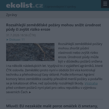
☰
/
zpravodajství
/
zprávy
Zprávy
Rozsáhlejší zemědělské požáry mohou snížit úrodnost
půdy či zvýšit riziko eroze
31.7.2026 18:56 (
ČTK
)
Diskuse: 11
Rozsáhlejší zemědělské požáry
mohou zhoršit půdní
vlastnosti nebo zvýšit riziko
eroze. Úrodnost půdy může
být v důsledku požárů snížena
i na několik následujících let. Vyplývá to z vyjádření agrárníků, které
ČTK oslovila. Zemědělci proto nyní v období žní více kontrolují
techniku a přehodnocují časy sklizně. Podle informací Agrární
komory letos zemědělce zasáhly převážně menší požáry a podařilo
se je lokalizovat dříve, než způsobily rozsáhlejší škody.
Výstraha
před vznikem požárů nyní platí pro celou republiku s výjimkou
severních Čech.
Mluvčí: EU nezakáže malé porce omáček či smetany,