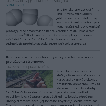
31.7.2026 10:05 | JABLONEC NAD NISOU (
ČTK
)
Diskuse: 22
Strojírensko-energetická firma
Tedom ve svém závodě v
Jablonci nad Nisou dokončuje
vývoj vodíkového motoru pro
kogenerační jednotky. Funkční
prototyp chce představit do konce letošního roku. Firma o tom
informovala ČTK v tiskové zprávě. Uvedla, že jako jedna z mála na
světě dokáže ve střednědobém horizontu pomocí vlastní
technologie produkovat zcela bezemisní teplo a energie.
Kolem železniční vlečky u Kyselky vzniká biokoridor
pro užovku stromovou
31.7.2026 01:44 | KYSELKA (
ČTK
)
Kolem historické železniční
vlečky z Kyselky do Vojkovic na
Karlovarsku vzniká biokoridor
pro kriticky ohroženou užovku
stromovou, ale i další druhy
živočichů. Ochráncům přírody se při pravidelném monitoringu
podařilo v lokalitě zaznamenat už tři jedince kriticky ohrožené
užovky stromové, ačkoli její nejčastější výskyt je kolem Stráže nad
Ohří. Pozorování tak potvrzují, že vytvářené podmínky mohou být