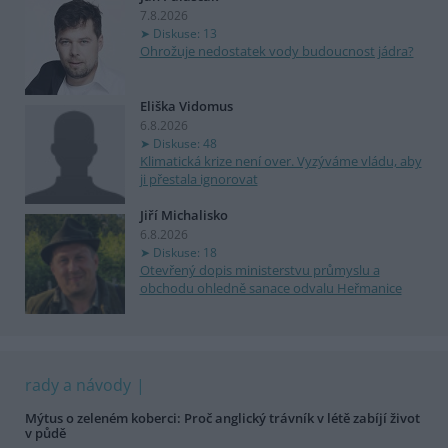
7.8.2026
Diskuse: 13
Ohrožuje nedostatek vody budoucnost jádra?
Eliška Vidomus
6.8.2026
Diskuse: 48
Klimatická krize není over. Vyzýváme vládu, aby
ji přestala ignorovat
Jiří Michalisko
6.8.2026
Diskuse: 18
Otevřený dopis ministerstvu průmyslu a
obchodu ohledně sanace odvalu Heřmanice
rady a návody
Mýtus o zeleném koberci: Proč anglický trávník v létě zabíjí život
v půdě