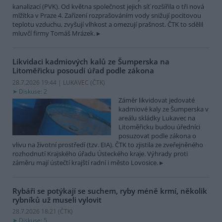
kanalizací (PVK). Od května společnost jejich síť rozšířila o tři nová
mlžítka v Praze 4. Zařízení rozprašováním vody snižují pocitovou
teplotu vzduchu, zvyšují vlhkost a omezují prašnost. ČTK to sdělil
mluvčí firmy Tomáš Mrázek.
Likvidaci kadmiových kalů ze Šumperska na
Litoměřicku posoudí úřad podle zákona
28.7.2026 19:44 | LUKAVEC (
ČTK
)
Diskuse: 2
Záměr likvidovat jedovaté
kadmiové kaly ze Šumperska v
areálu skládky Lukavec na
Litoměřicku budou úředníci
posuzovat podle zákona o
vlivu na životní prostředí (tzv. EIA). ČTK to zjistila ze zveřejněného
rozhodnutí Krajského úřadu Ústeckého kraje. Výhrady proti
záměru mají ústečtí krajští radní i město Lovosice.
Rybáři se potýkají se suchem, ryby méně krmí, několik
rybníků už museli vylovit
28.7.2026 18:21 (
ČTK
)
Diskuse: 5