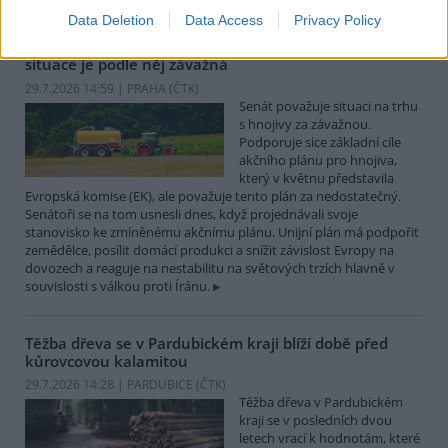
Data Deletion
Data Access
Privacy Policy
Senát má akční plán EU pro hnojiva za nedostatečný,
situace je podle něj závažná
29.7.2026 14:59 | PRAHA (
ČTK
)
Senát považuje situaci na trhu
s hnojivy za závažnou.
Podporuje sice základní cíle
akčního plánu pro hnojiva,
který v květnu představila
Evropská komise (EK), ale považuje tento plán za nedostatečný.
Senátoři se na tom usnesli dnes, když projednávali svoje
stanovisko ke zmíněnému akčnímu plánu. Unijní plán má podpořit
zemědělce, posílit domácí produkci a snížit závislost Evropy na
dovozech a reaguje na nestabilitu na světových trzích hlavně v
souvislosti s válkou proti Íránu.
Těžba dřeva se v Pardubickém kraji blíží době před
kůrovcovou kalamitou
29.7.2026 14:28 | PARDUBICE (
ČTK
)
Těžba dřeva v Pardubickém
kraji se v posledních dvou
letech vrací k hodnotám, které