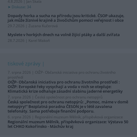
4.8.2026 | Jan Skala
Diskuse: 34
Dopady horka a sucha na přírodu jsou kritické. ČSOP ukazuje,
jak může žíznivé krajině a živočichům pomoci veřejnost i obce
29.7.2026 | Zuzana Kučerová
Myslete v horkých dnech na volně žijící ptáky a další zvířata
28.7.2026 | Karel Makoň
tiskové zprávy
7. srpna 2026 |
OIŽP- Občanská iniciativa pro ochranu životního
prostředí
OIŽP- Občanská iniciativa pro ochranu životního prostředí :
OIŽP: Evropské řeky vysychají a voda v nich se otepluje:
Klimatická krize odhaluje zásadní slabinu jaderné energetiky
7. srpna 2026 |
Česká společnost pro ochranu netopýrů
Česká společnost pro ochranu netopýrů: „Pomoc, máme v domě
netopýry!“ Bezplatná poradna ČESON je v létě zavalena
telefonáty. Sama potřebuje finanční podporu.
6. srpna 2026 |
Regionální muzeum Mělník, příspěvková organizace
Regionální muzeum Mělník, příspěvková organizace: Výstava 50
let CHKO Kokořínsko - Máchův kraj