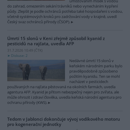
umísťováním misek s vodou
do zahrad, omezením sekání trávníků nebo vynecháním kypření
půdy. Zlepšit je podle ochránců potřeba také hospodaření s vodou,
včetně systémových kroků pro zadržování vody v krajině, uvedl
Český svaz ochránců přírody (ČSOP).
Úmrtí 15 slonů v Keni zřejmě způsobil kyanid z
pesticidů na rajčata, uvedla AFP
31.7.2026 10:49 (
ČTK
)
Diskuse: 2
Nedávné úmrtí 15 slonů v
keňském národním parku bylo
pravděpodobně způsobeno
požitím kyanidu. Ten se mohl
nacházet v pesticidech
používaných na rajčata pěstovaná na okolních farmách, uvedla
agentura AFP. Kyanid je přitom nebezpečný nejen pro zvířata, ale
může ohrozit i zdraví člověka, uvedla keňská národní agentura pro
ochranu přírody (KWS).
Tedom v Jablonci dokončuje vývoj vodíkového motoru
pro kogenerační jednotky