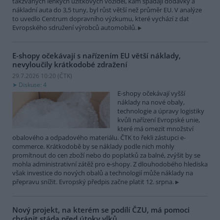
takzvaných lehkých užitkových vozidel, kam spadají dodávky a
nákladní auta do 3,5 tuny, byl růst větší než průměr EU. V analýze
to uvedlo Centrum dopravního výzkumu, které vychází z dat
Evropského sdružení výrobců automobilů.
E-shopy očekávají s nařízením EU větší náklady,
nevyloučily krátkodobé zdražení
29.7.2026 10:20 (
ČTK
)
Diskuse: 4
E-shopy očekávají vyšší
náklady na nové obaly,
technologie a úpravy logistiky
kvůli nařízení Evropské unie,
které má omezit množství
obalového a odpadového materiálu. ČTK to řekli zástupci e-
commerce. Krátkodobě by se náklady podle nich mohly
promítnout do cen zboží nebo do poplatků za balné, zvýšit by se
mohla administrativní zátěž pro e-shopy. Z dlouhodobého hlediska
však investice do nových obalů a technologií může náklady na
přepravu snížit. Evropský předpis začne platit 12. srpna.
Nový projekt, na kterém se podílí ČZU, má pomoci
chránit stáda před útoky vlků