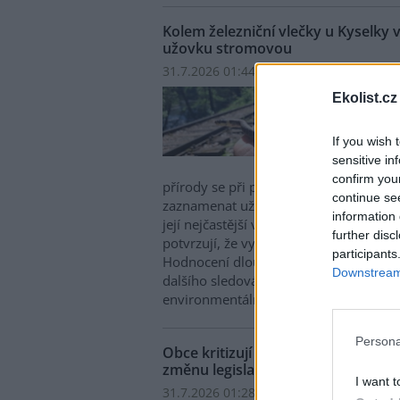
Kolem železniční vlečky u Kyselky 
užovku stromovou
31.7.2026 01:44 | KYSELKA (
ČTK
)
Kolem
Ekolist.cz
Kysel
vznik
If you wish 
ohrož
sensitive in
další
confirm you
přírody se při pravidelném monitoringu
continue se
zaznamenat už tři jedince kriticky ohr
information 
její nejčastější výskyt je kolem Stráže
further disc
potvrzují, že vytvářené podmínky moh
participants
Hodnocení dlouhodobého přínosu pr
Downstream 
dalšího sledování, řekla dnes novinářů
environmentálních projektů Mattoni Lu
Persona
Obce kritizují drahý svoz textilní
změnu legislativy
I want t
31.7.2026 01:28 (
ČTK
)
Diskuse: 1