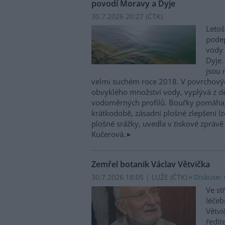
povodí Moravy a Dyje
30.7.2026 20:27 (
ČTK
)
Letoš
podep
vody 
Dyje.
jsou 
velmi suchém roce 2018. V povrchovýc
obvyklého množství vody, vyplývá z d
vodoměrných profilů. Bouřky pomáhají 
krátkodobě, zásadní plošné zlepšení lze
plošné srážky, uvedla v tiskové zpráv
Kučerová.
Zemřel botanik Václav Větvička
30.7.2026 18:05 | LUŽE (
ČTK
)
Diskuse: 
Ve st
léčeb
Větvi
ředit