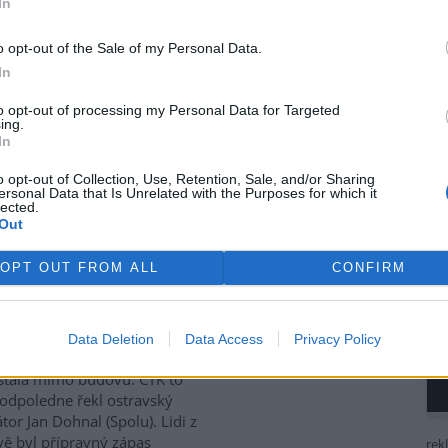
In
se potýkají s rostoucími
i za svoz textilního odpadu.
o opt-out of the Sale of my Personal Data.
lní nastavení vnímají jako
In
ové, nefinancované a
mově nefunkční, protože
to opt-out of processing my Personal Data for Targeted
ávy, uvedlo Sdružení místních
ing.
In
nost sdružení upozornilo také
veného (Motoristé). Červený
o opt-out of Collection, Use, Retention, Sale, and/or Sharing
tivy, která počítá s finančním
ersonal Data that Is Unrelated with the Purposes for which it
a ekologické likvidace textilu.
lected.
Out
ubna 2028.
OPT OUT FROM ALL
CONFIRM
siči evakuovali budovu
ravské multifunkční Ostravar
Data Deletion
Data Access
Privacy Policy
 unikl čpavek. Látka se ale
stala mimo budovu. ČTK to
odpoledne řekl ostravský
tor Jan Dohnal (Spolu). Lidi z
vě byl přípravný zápas
rek