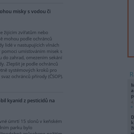
ohou misky s vodou či
e žijícím zvířatům nebo
ně mohou podle ochránců
dy lidé v nastupujících vlnách
r pomoci umísťováním misek s
u do zahrad, omezením sekání
. Zlepšit je podle ochránců
etně systémových kroků pro
ý svaz ochránců přírody (ČSOP).
M
a
p
bil kyanid z pesticidů na
4
D
vné úmrtí 15 slonů v keňském
k
dním parku bylo
ž
v
děpodobně způsobeno požitím