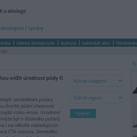
í a ekologii
ravodajství
/
zprávy
istika
zelená domácnost
kultura
kalendář akcí
fotobank
ciály
ou snížit úrodnost půdy či
hlejší zemědělské požáry
 zhoršit půdní vlastnosti
zvýšit riziko eroze. Úrodnost
může být v důsledku požárů
na i na několik následujících
které ČTK oslovila. Zemědělci
ig