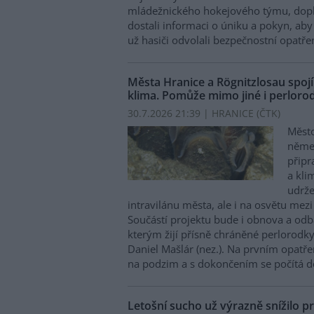
mládežnického hokejového týmu, doplni
dostali informaci o úniku a pokyn, aby 
už hasiči odvolali bezpečnostní opatřen
Města Hranice a Rögnitzlosau spojí
klima. Pomůže mimo jiné i perlorod
30.7.2026 21:39 | HRANICE (
ČTK
)
Město
něme
připr
a kli
udrže
intravilánu města, ale i na osvětu mezi
Součástí projektu bude i obnova a odb
kterým žijí přísně chráněné perlorodky 
Daniel Mašlár (nez.). Na prvním opatře
na podzim a s dokončením se počítá d
Letošní sucho už výrazně snížilo pr