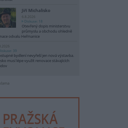
Jiří Michalisko
6.8.2026
Diskuse: 18
Otevřený dopis ministerstvu
průmyslu a obchodu ohledně
nace odvalu Heřmanice
8.2026
Diskuse: 39
stupné bydlení nevyřeší jen nová výstavba.
sko musí lépe využít renovace stávajících
udov
klama