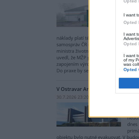
Opted 
Obce 
cenam
I want t
Aktuá
Opted 
nehot
systé
I want 
náklady platí téměř výhradně samospr
Advertis
Opted 
samospráv ČR (SMS ČR). Na tuto skuteč
ministra životního prostředí Igora Čer
I want t
uvedl, že MŽP připravuje změnu legisla
of my P
zapojením výrobců do sběru, recyklace 
was col
Opted 
Do praxe by se měla promítnout od d
V Ostravar Aréně unikl čpavek, ha
30.7.2026 23:20 | OSTRAVA (
ČTK
)
V ost
Aréně
nedo
dnes 
primá
objektu bylo nutné evakuovat. V budo