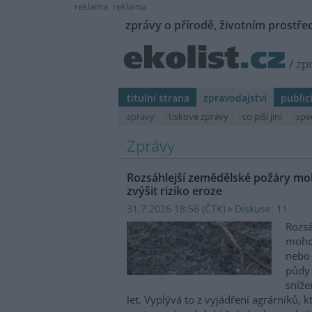
reklama
reklama
zprávy o přírodě, životním prostřed
/
zp
titulní strana
zpravodajství
public
zprávy
tiskové zprávy
co píší jiní
spe
Zprávy
Rozsáhlejší zemědělské požáry moh
zvýšit riziko eroze
31.7.2026 18:56 (
ČTK
)
Diskuse: 11
Rozsá
mohou
nebo 
půdy 
sníže
let. Vyplývá to z vyjádření agrárníků, 