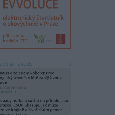
rady a návody
ýtus o zeleném koberci: Proč
nglický trávník v létě zabíjí život v
ůdě
.8.2026 | Jan Skala
Diskuse: 34
opady horka a sucha na přírodu jsou
ritické. ČSOP ukazuje, jak může
íznivé krajině a živočichům pomoci
eřejnost i obce