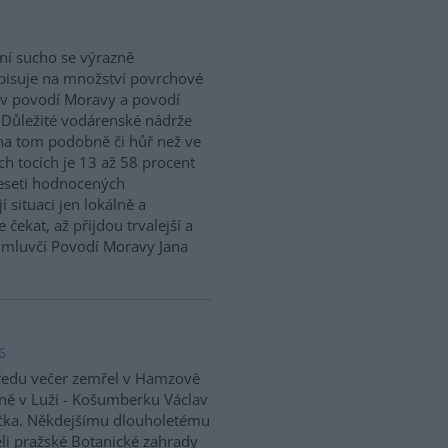
ní sucho se výrazně
isuje na množství povrchové
v povodí Moravy a povodí
 Důležité vodárenské nádrže
na tom podobně či hůř než ve
h tocích je 13 až 58 procent
eseti hodnocených
situaci jen lokálně a
 čekat, až přijdou trvalejší a
ě mluvčí Povodí Moravy Jana
6
ředu večer zemřel v Hamzově
ně v Luži - Košumberku Václav
čka. Někdejšímu dlouholetému
eli pražské Botanické zahrady