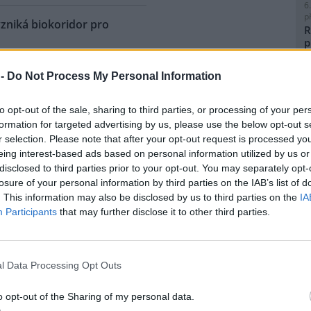
6
p
vzniká biokoridor pro
R
p
l
 historické železniční vlečky z
 -
Do Not Process My Personal Information
ky do Vojkovic na Karlovarsku
á biokoridor pro kriticky
to opt-out of the sale, sharing to third parties, or processing of your per
enou užovku stromovou, ale i
formation for targeted advertising by us, please use the below opt-out s
 druhy živočichů. Ochráncům
8
r selection. Please note that after your opt-out request is processed y
 podařilo v lokalitě
K
eing interest-based ads based on personal information utilized by us or
O
ožené užovky stromové, ačkoli
disclosed to third parties prior to your opt-out. You may separately opt-
 nad Ohří. Pozorování tak
9
losure of your personal information by third parties on the IAB’s list of
ou být pro tento druh vhodné.
O
. This information may also be disclosed by us to third parties on the
IA
ojektu bude předmětem
s
Participants
that may further disclose it to other third parties.
m specialistka
1
cie Štefanská.
(
H
p
l Data Processing Opt Outs
ho odpadu, MŽP chystá
a
o opt-out of the Sharing of my personal data.