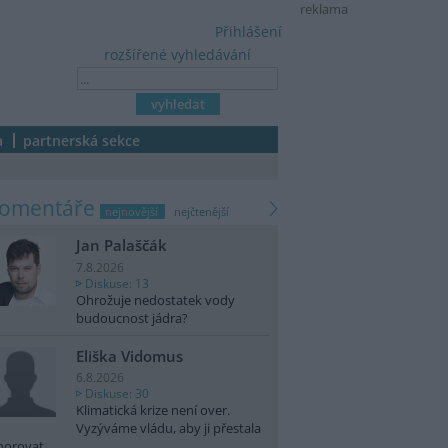
reklama
Přihlášení
rozšířené vyhledávání
a
partnerská sekce
komentáře
nejnovější
nejčtenější
Jan Palaščák
7.8.2026
Diskuse: 13
Ohrožuje nedostatek vody
budoucnost jádra?
Eliška Vidomus
6.8.2026
Diskuse: 30
Klimatická krize není over.
Vyzýváme vládu, aby ji přestala
norovat