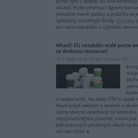
proto nyní v období žní více kontroluj
sklizně. Podle informací Agrární komo
převážně menší požáry a podařilo se je
způsobily rozsáhlejší škody.
Výstraha
p
pro celou republiku s výjimkou severn
Mluvčí: EU nezakáže malé porce o
se dotknou restaurací
31.7.2026 18:47 (
ČTK
)
Diskuse: 19
Evrop
malýc
obch
jedno
budou
v restauracích. Na dotaz ČTK to uvedl 
Nové unijní nařízení o obalech a oba
začne obecně uplatňovat od letošního 
nejvýznamnějších pravidel, mimo jiné
jednorázových plastových obalů na doc
od roku 2030.