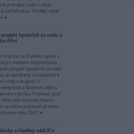
l primátor. Lidé v okolí
si zavřeli okna. Později večer
í.
 projekt Společně za vodu a
ce říční
 Hranice na Chebsku spolu s
ckým městem Rögnitzlosau
avilo projekt Společně za vodu
ma. Je zaměřený na opatření k
ní vody v krajině i v
 veřejností a školními dětmi.
ahnění rybníka Trojmezí, pod
říční, řekl starosta Hranic
ní se začne pracovat už letos
o konce roku 2027.
ůtoky a hladiny nádrží v