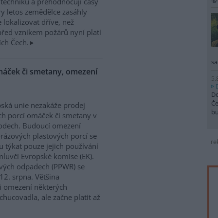
í techniku a přehodnocují časy
ry letos zemědělce zasáhly
 lokalizovat dříve, než
řed vznikem požárů nyní platí
ích Čech.
sa
máček či smetany, omezení
5.
Do
Če
ská unie nezakáže prodej
b
h porcí omáček či smetany v
odech. Budoucí omezení
rázových plastových porcí se
re
 týkat pouze jejich používání
mluvčí Evropské komise (EK).
lových odpadech (PPWR) se
12. srpna. Většina
 i omezení některých
hucovadla, ale začne platit až