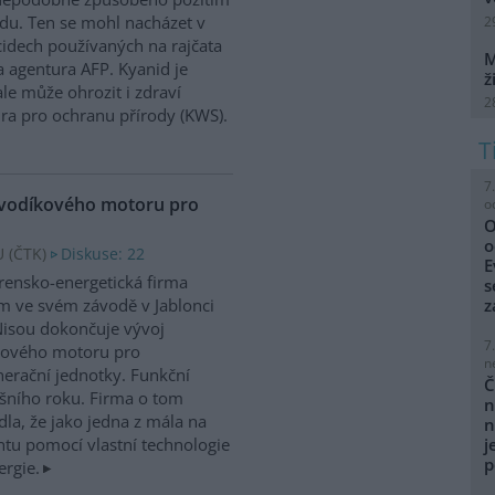
du. Ten se mohl nacházet v
2
cidech používaných na rajčata
M
 agentura AFP. Kyanid je
ž
le může ohrozit i zdraví
2
ra pro ochranu přírody (KWS).
7
 vodíkového motoru pro
o
O
o
 (
ČTK
)
Diskuse: 22
E
írensko-energetická firma
s
 ve svém závodě v Jablonci
z
isou dokončuje vývoj
7
kového motoru pro
n
erační jednotky. Funkční
Č
ošního roku. Firma o tom
n
la, že jako jedna z mála na
n
tu pomocí vlastní technologie
j
p
ergie.