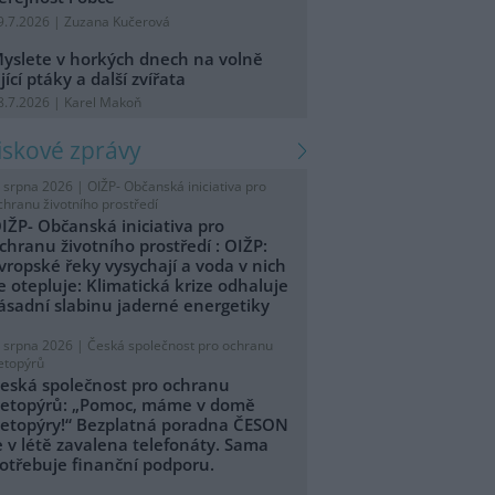
9.7.2026 | Zuzana Kučerová
yslete v horkých dnech na volně
ijící ptáky a další zvířata
8.7.2026 | Karel Makoň
tiskové zprávy
. srpna 2026 |
OIŽP- Občanská iniciativa pro
chranu životního prostředí
IŽP- Občanská iniciativa pro
chranu životního prostředí : OIŽP:
vropské řeky vysychají a voda v nich
e otepluje: Klimatická krize odhaluje
ásadní slabinu jaderné energetiky
. srpna 2026 |
Česká společnost pro ochranu
etopýrů
eská společnost pro ochranu
etopýrů: „Pomoc, máme v domě
etopýry!“ Bezplatná poradna ČESON
e v létě zavalena telefonáty. Sama
otřebuje finanční podporu.