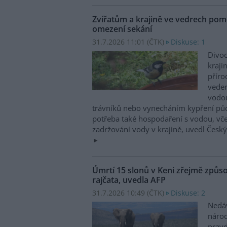
Zvířatům a krajině ve vedrech pom
omezení sekání
31.7.2026 11:01 (
ČTK
)
Diskuse: 1
Divoc
kraji
příro
vede
vodo
trávníků nebo vynecháním kypření půdy
potřeba také hospodaření s vodou, vč
zadržování vody v krajině, uvedl Česk
Úmrtí 15 slonů v Keni zřejmě způso
rajčata, uvedla AFP
31.7.2026 10:49 (
ČTK
)
Diskuse: 2
Nedá
náro
prav