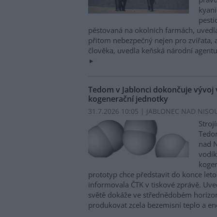
kyani
pesti
pěstovaná na okolních farmách, uvedla
přitom nebezpečný nejen pro zvířata, a
člověka, uvedla keňská národní agentu
Tedom v Jablonci dokončuje vývoj
kogenerační jednotky
31.7.2026 10:05 | JABLONEC NAD NISOU
Stroj
Tedom
nad N
vodí
kogen
prototyp chce představit do konce let
informovala ČTK v tiskové zprávě. Uved
světě dokáže ve střednědobém horizon
produkovat zcela bezemisní teplo a en