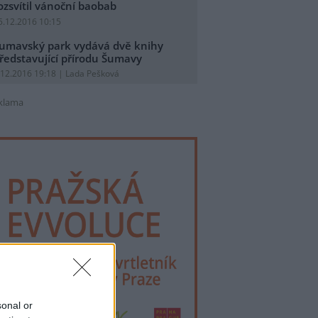
ozsvítil vánoční baobab
5.12.2016 10:15
umavský park vydává dvě knihy
ředstavující přírodu Šumavy
.12.2016 19:18 | Lada Pešková
klama
sonal or