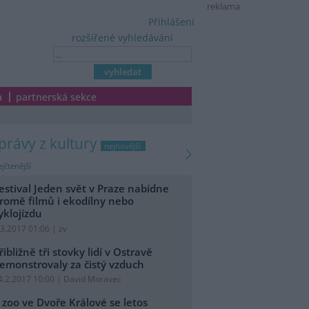
reklama
Přihlášení
rozšířené vyhledávání
a
partnerská sekce
zprávy z kultury
nejnovější
jčtenější
estival Jeden svět v Praze nabídne
romě filmů i ekodílny nebo
yklojízdu
.3.2017 01:06 | zv
řibližně tři stovky lidí v Ostravě
emonstrovaly za čistý vzduch
4.2.2017 10:00 | David Moravec
 zoo ve Dvoře Králové se letos