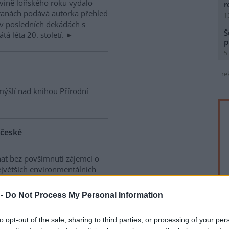
ovině loňského roku vydalo
r
tranách podává autorka přehled
1
v posledních dekádách s
Š
 léta 20. století.
p
5
re
ýšlí nad knihou Přírodní
 české
at bez povšimnutí zájemci o
ejvětších environmentálních
měnách.
 -
Do Not Process My Personal Information
to opt-out of the sale, sharing to third parties, or processing of your per