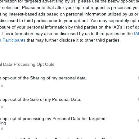
formation for targeted advertising by us, please use the below opt-out s
výzvou naší civilizaci: náš
r selection. Please note that after your opt-out request is processed y
t nesnadnou cestu k nápravě je
eing interest-based ads based on personal information utilized by us or
uvědomujeme, který tu však je
disclosed to third parties prior to your opt-out. You may separately opt-
částečné plnění je především
losure of your personal information by third parties on the IAB’s list of
té je také poznání (a neustálé
rek
. This information may also be disclosed by us to third parties on the
IA
dělání sice nabízí poměrně
Participants
that may further disclose it to other third parties.
asto od samého počátku chybí
přírody jako skutečnosti, která
hni patříme.
l Data Processing Opt Outs
o opt-out of the Sharing of my personal data.
In
zvířat i krajiny byly jedny z
ariánství Hitlera a dalších
o opt-out of the Sale of my Personal Data.
hých národů? Jak se mohli
In
zvěrstev na lidech?
to opt-out of processing my Personal Data for Targeted
ing.
In