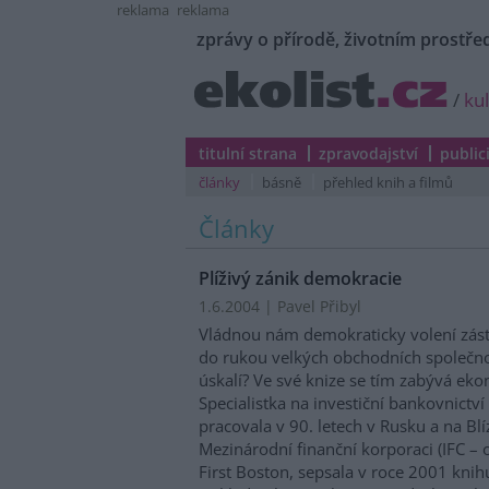
reklama
reklama
zprávy o přírodě, životním prostřed
/
ku
titulní strana
zpravodajství
public
články
básně
přehled knih a filmů
Články
Plíživý zánik demokracie
1.6.2004 | Pavel Přibyl
Vládnou nám demokraticky volení zást
do rukou velkých obchodních společno
úskalí? Ve své knize se tím zabývá e
Specialistka na investiční bankovnictv
pracovala v 90. letech v Rusku a na B
Mezinárodní finanční korporaci (IFC –
First Boston, sepsala v roce 2001 knih