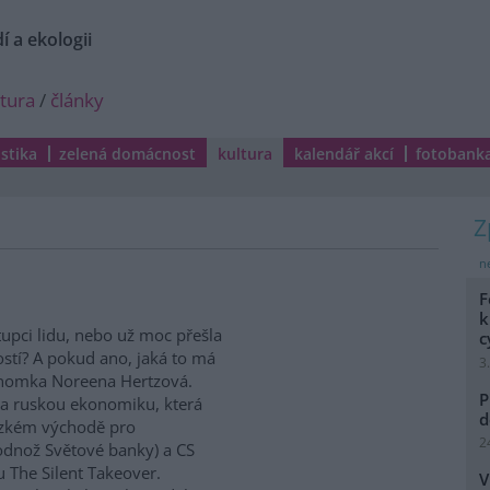
í a ekologii
ltura
/
články
istika
zelená domácnost
kultura
kalendář akcí
fotobank
ne
F
k
upci lidu, nebo už moc přešla
c
stí? A pokud ano, jaká to má
3
konomka Noreena Hertzová.
P
í a ruskou ekonomiku, která
d
lízkém východě pro
2
 odnož Světové banky) a CS
u The Silent Takeover.
V