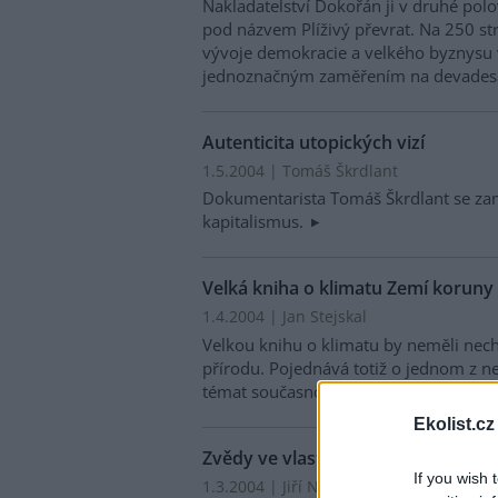
Nakladatelství Dokořán ji v druhé pol
pod názvem Plíživý převrat. Na 250 s
vývoje demokracie a velkého byznysu 
jednoznačným zaměřením na devadesátá
Autenticita utopických vizí
1.5.2004 | Tomáš Škrdlant
Dokumentarista Tomáš Škrdlant se zam
kapitalismus.
Velká kniha o klimatu Zemí koruny
1.4.2004 | Jan Stejskal
Velkou knihu o klimatu by neměli nech
přírodu. Pojednává totiž o jednom z n
témat současnosti - o klimatických z
Ekolist.cz
Zvědy ve vlastní zemi a Ekolístky
If you wish 
1.3.2004 | Jiří Nečas