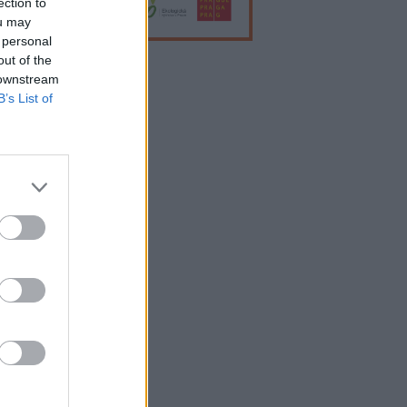
ection to
ou may
 personal
out of the
 downstream
lama
B’s List of