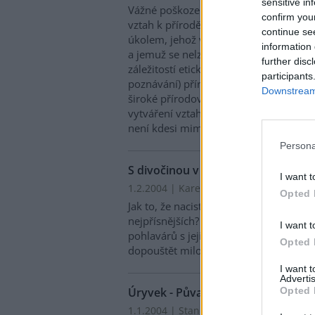
sensitive in
Vážné poškození životního prostředí je 
confirm you
vztah k přírodě není v pořádku. Hleda
continue se
úkolem, jehož vážnost si často ani ne
information 
a jemuž se nelze vyhýbat. Jeho aspoň 
further disc
záležitostí etickou, avšak velice důleži
participants
poznávání) přírody. Tradiční školní vz
Downstream 
široké přírodovědné informace, ale č
vytváření vztahu k přírodě a přijímání 
není kdesi mimo nás, nýbrž k níž všic
Persona
S divočinou v srdci
I want t
1.2.2004 | Karel Stibral
Opted 
Jak to, že nacistické zákony na ochranu 
nejpřísnějších? Jak jde dohromady veget
I want t
pohlavárů s jejich touhou po krvi mno
Opted 
dopouštět milovníci přírody takových 
I want 
Advertis
Úryvek - Půvab zahrady
Opted 
1.1.2004 | Stanislav Komárek