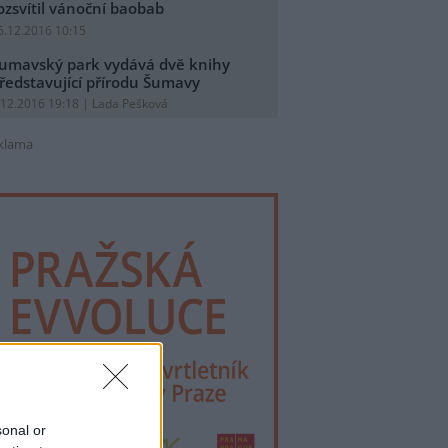
ozsvítil vánoční baobab
5.12.2016 10:15
umavský park vydává dvě knihy
ředstavující přírodu Šumavy
.12.2016 19:18 | Lada Pešková
klama
sonal or