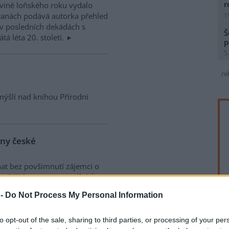
r
ovině loňského roku vydalo
tranách podává autorka přehled
1
v posledních dekádách s
Š
 léta 20. století.
p
5
re
ýšlí nad knihou Přírodní
uny české
at bez povšimnutí zájemci o
ejvětších environmentálních
měnách.
 -
Do Not Process My Personal Information
to opt-out of the sale, sharing to third parties, or processing of your per