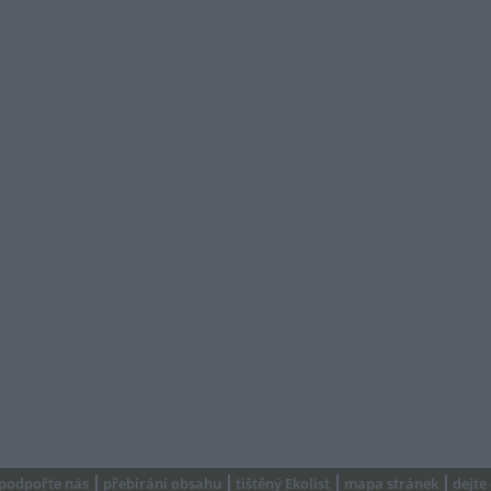
podpořte nás
přebírání obsahu
tištěný Ekolist
mapa stránek
dejte