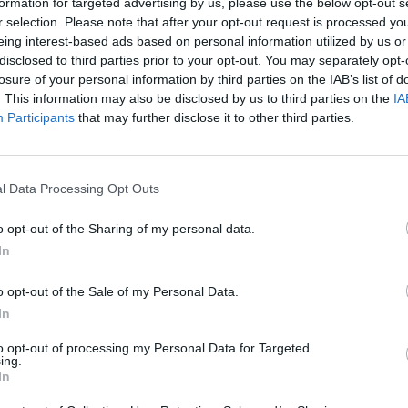
formation for targeted advertising by us, please use the below opt-out s
r selection. Please note that after your opt-out request is processed y
výzvou naší civilizaci: náš
eing interest-based ads based on personal information utilized by us or
t nesnadnou cestu k nápravě je
disclosed to third parties prior to your opt-out. You may separately opt-
uvědomujeme, který tu však je
losure of your personal information by third parties on the IAB’s list of
částečné plnění je především
rek
. This information may also be disclosed by us to third parties on the
IA
té je také poznání (a neustálé
Participants
that may further disclose it to other third parties.
dělání sice nabízí poměrně
asto od samého počátku chybí
přírody jako skutečnosti, která
hni patříme.
l Data Processing Opt Outs
o opt-out of the Sharing of my personal data.
In
zvířat i krajiny byly jedny z
o opt-out of the Sale of my Personal Data.
ariánství Hitlera a dalších
In
hých národů? Jak se mohli
zvěrstev na lidech?
to opt-out of processing my Personal Data for Targeted
ing.
In