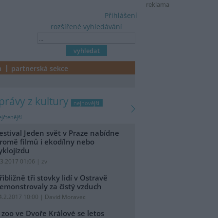
reklama
Přihlášení
rozšířené vyhledávání
a
partnerská sekce
zprávy z kultury
nejnovější
jčtenější
estival Jeden svět v Praze nabídne
romě filmů i ekodílny nebo
yklojízdu
.3.2017 01:06 | zv
řibližně tři stovky lidí v Ostravě
emonstrovaly za čistý vzduch
4.2.2017 10:00 | David Moravec
 zoo ve Dvoře Králové se letos