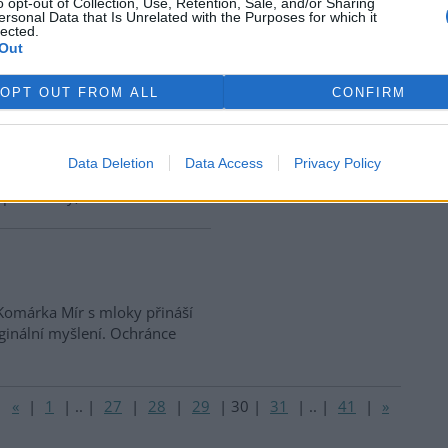
o opt-out of Collection, Use, Retention, Sale, and/or Sharing
ersonal Data that Is Unrelated with the Purposes for which it
lected.
nci zdůrazňovat „morální“
Out
stem a jeho pletichami a
ch či celkovým znechucením na
OPT OUT FROM ALL
CONFIRM
ní z veřejné sféry působí v
 emoční navázání na půdu a
 užitnost je třeba v
Data Deletion
Data Access
Privacy Policy
sie řeší toto dilema spíše
 poustevny).
 Komárka Mír s mloky přináší
iginální myšlení. Ochránce
«
|
1
|
..
|
27
|
28
|
29
|
30
|
31
|
..
|
41
|
»