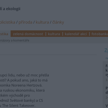
í a ekologii
licistika
/
příroda
/
kultura
/
články
istika
zelená domácnost
kultura
kalendář akcí
fotobank
názory a komentáře
ne
F
k
c
upci lidu, nebo už moc přešla
stí? A pokud ano, jaká to má
3
konomka Noreena Hertzová.
P
í a ruskou ekonomiku, která
d
lízkém východě pro
2
 odnož Světové banky) a CS
u The Silent Takeover.
V