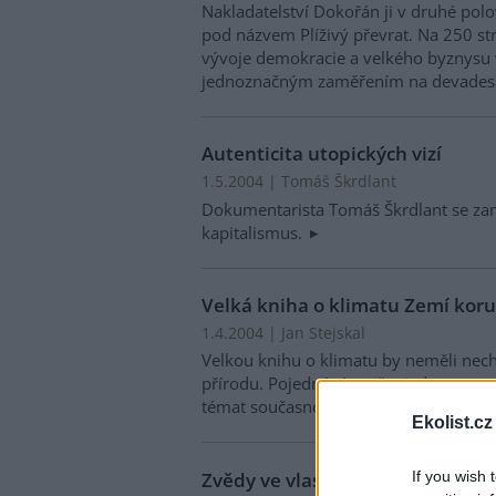
Nakladatelství Dokořán ji v druhé pol
pod názvem Plíživý převrat. Na 250 s
vývoje demokracie a velkého byznysu 
jednoznačným zaměřením na devadesátá
Autenticita utopických vizí
1.5.2004 | Tomáš Škrdlant
Dokumentarista Tomáš Škrdlant se zam
kapitalismus.
Velká kniha o klimatu Zemí kor
1.4.2004 | Jan Stejskal
Velkou knihu o klimatu by neměli nech
přírodu. Pojednává totiž o jednom z n
témat současnosti - o klimatických z
Ekolist.cz
Zvědy ve vlastní zemi a Ekolístky
If you wish 