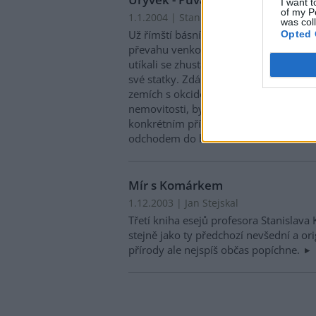
I want t
of my P
1.1.2004 | Stanislav Komárek
was col
Už římští básníci a literáti měli tende
Opted 
převahu venkova a zemědělství nad mě
utíkali se zhusta před nepřízní mocný
své statky. Zdá se obecně, že znechuce
zemích s okcidentální tradicí zvýšené
nemovitosti, byť jejich reálná potřeba a
konkrétním případě malá nebo žádná (A
odchodem do bezdomoví či do horské
Mír s Komárkem
1.12.2003 | Jan Stejskal
Třetí kniha esejů profesora Stanislava
stejně jako ty předchozí nevšední a or
přírody ale nejspíš občas popíchne.