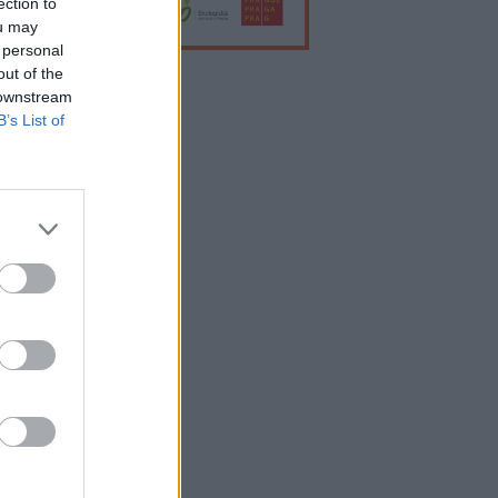
ection to
ou may
 personal
out of the
 downstream
lama
B’s List of