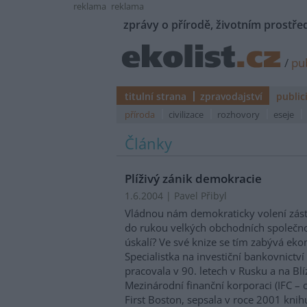
reklama
reklama
zprávy o přírodě, životním prostřed
/
pub
titulní strana
zpravodajství
public
příroda
civilizace
rozhovory
eseje
Články
Plíživý zánik demokracie
1.6.2004 | Pavel Přibyl
Vládnou nám demokraticky volení zást
do rukou velkých obchodních společno
úskalí? Ve své knize se tím zabývá e
Specialistka na investiční bankovnictv
pracovala v 90. letech v Rusku a na B
Mezinárodní finanční korporaci (IFC –
First Boston, sepsala v roce 2001 knih