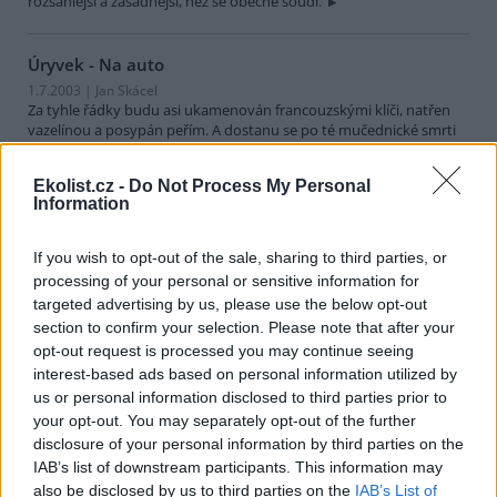
rozsáhlejší a zásadnější, než se obecně soudí.
Úryvek - Na auto
1.7.2003 | Jan Skácel
Za tyhle řádky budu asi ukamenován francouzskými klíči, natřen
vazelínou a posypán peřím. A dostanu se po té mučednické smrti
do pěšího nebe, kde dobrý voják Švejk dodnes putuje po
bezprašných cestách (a po svých) z Putimi do Putimi.
Ekolist.cz -
Do Not Process My Personal
Information
Agroturistika a Výchova ekologického spotřebitele
If you wish to opt-out of the sale, sharing to third parties, or
1.6.2003 | Martin Mach
Jihočeská společnost pro ochranu přírody Rosa o. p. s. vydala v
processing of your personal or sensitive information for
loňském roce dvě zajímavé publikace: Agroturistika - praktický
targeted advertising by us, please use the below opt-out
rádce a Výchova ekologického spotřebitele.
section to confirm your selection. Please note that after your
První z nich se věnuje novému trendu trávení volného času,
opt-out request is processed you may continue seeing
agroturistice a ekoagroturistice. Agroturistika se zdá být ideální
interest-based ads based on personal information utilized by
formou rodinné dovolené, umožňuje strávit volný čas ve zdravém
us or personal information disclosed to third parties prior to
prostředí českého venkova a zároveň získat zajímavé zkušenosti a
vědomosti, které jinde nezíská. Host se může volně pohybovat po
your opt-out. You may separately opt-out of the further
celé farmě a má možnost tak poznat vše od hospodářských a
disclosure of your personal information by third parties on the
domácích zvířat až po práce s hospodářstvím neoddělitelně
IAB’s list of downstream participants. This information may
souvisejícími.
also be disclosed by us to third parties on the
IAB’s List of