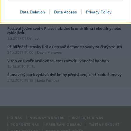
Data Deletion
Data Access
Privacy Policy
zprávy z kultury
nejnovější
nejčtenější
Festival Jeden svět v Praze nabídne kromě filmů i ekodílny nebo
cyklojízdu
3.3.2017 01:06 | zv
Přibližně tři stovky lidí v Ostravě demonstrovaly za čistý vzduch
24.2.2017 10:00 | David Moravec
V zoo ve Dvoře Králové se letos rozsvítil vánoční baobab
15.12.2016 10:15
Šumavský park vydává dvě knihy představující přírodu Šumavy
5.12.2016 19:18 | Lada Pešková
O NÁS
NOVINKY NA WEBU
INZERUJTE U NÁS
PODPOŘTE NÁS
PŘEBÍRÁNÍ OBSAHU
TIŠTĚNÝ EKOLIST