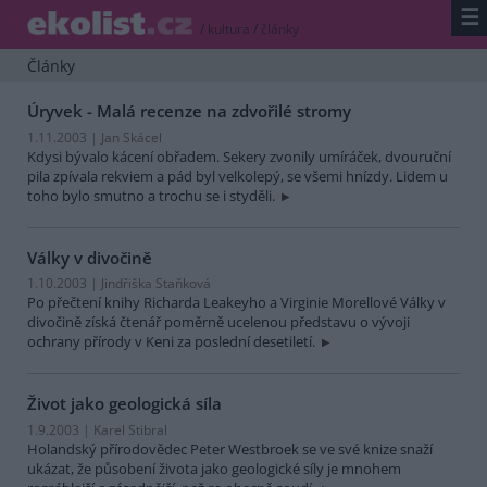
☰
/
kultura
/
články
Články
Úryvek - Malá recenze na zdvořilé stromy
1.11.2003 | Jan Skácel
Kdysi bývalo kácení obřadem. Sekery zvonily umíráček, dvouruční
pila zpívala rekviem a pád byl velkolepý, se všemi hnízdy. Lidem u
toho bylo smutno a trochu se i styděli.
Války v divočině
1.10.2003 | Jindřiška Staňková
Po přečtení knihy Richarda Leakeyho a Virginie Morellové Války v
divočině získá čtenář poměrně ucelenou představu o vývoji
ochrany přírody v Keni za poslední desetiletí.
Život jako geologická síla
1.9.2003 | Karel Stibral
Holandský přírodovědec Peter Westbroek se ve své knize snaží
ukázat, že působení života jako geologické síly je mnohem