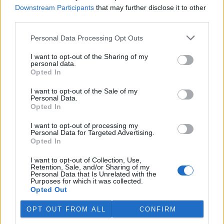
Downstream Participants
that may further disclose it to other
third parties.
Už poznáte moudivláčka?
1.5.2003 | Vladimír Hanák
Personal Data Processing Opt Outs
V průběhu posledních dvou let se podařilo aktivnímu
nakladatelství Academia obohatit knižní trh o dvě pěkné původní
I want to opt-out of the Sharing of my
knížky, na které čeká široká veřejnost zájemců o přírodu už několik
personal data.
desetiletí. Jde o dva standardně vybavené příruční atlasy dvou
Opted In
nejvýznamnějších skupin obratlovců, které jsou svým obsahem a
vybavením zcela srovnatelné s velkou nabídkou podobných
I want to opt-out of the Sale of my
příruček, jaké mají už léta k dispozici laičtí a odborní zájemci o
Personal Data.
přírodu ve většině zemí Evropy.
Opted In
I want to opt-out of processing my
Krajiny vnitřní a vnější
Personal Data for Targeted Advertising.
Opted In
1.4.2003 | Karel Stibral
Název zajímavé sbírky textů známého geologa a popularizátora
I want to opt-out of Collection, Use,
vědy Václava Cílka celkem napovídá, o čem kniha pojednává.
Retention, Sale, and/or Sharing of my
Jednotícím tématem všech prací je krajina, pojímaná z různých
Personal Data that Is Unrelated with the
rovin. A to od té nejviditelnější krajiny, kterou procházíme jako
Purposes for which it was collected.
turisté, přes krajinu vnímanou jako objekt vědy, až po
Opted Out
metaforickou krajinu naší duše.
OPT OUT FROM ALL
CONFIRM
«
|
1
|
..
|
30
|
31
|
32
|
33
|
34
|
..
|
41
|
»