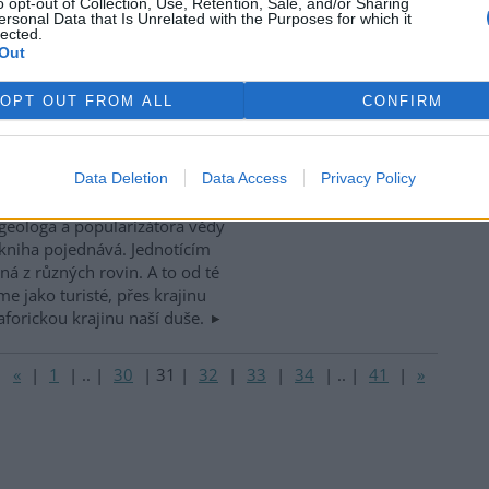
o opt-out of Collection, Use, Retention, Sale, and/or Sharing
asy dvou nejvýznamnějších
ersonal Data that Is Unrelated with the Purposes for which it
bsahem a vybavením zcela
lected.
ch příruček, jaké mají už léta
Out
přírodu ve většině zemí Evropy.
OPT OUT FROM ALL
CONFIRM
Data Deletion
Data Access
Privacy Policy
geologa a popularizátora vědy
kniha pojednává. Jednotícím
ná z různých rovin. A to od té
me jako turisté, přes krajinu
forickou krajinu naší duše.
«
|
1
|
..
|
30
|
31
|
32
|
33
|
34
|
..
|
41
|
»