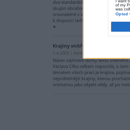
I want t
dva standardně vybavené příruční atl
of my P
skupin obratlovců, které jsou svým o
was col
srovnatelné s velkou nabídkou podobný
Opted 
k dispozici laičtí a odborní zájemci o 
Krajiny vnitřní a vnější
1.4.2003 | Karel Stibral
Název zajímavé sbírky textů známého 
Václava Cílka celkem napovídá, o čem 
tématem všech prací je krajina, pojíma
nejviditelnější krajiny, kterou prochází
vnímanou jako objekt vědy, až po meta