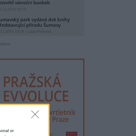
ozsvítil vánoční baobab
5.12.2016 10:15
umavský park vydává dvě knihy
ředstavující přírodu Šumavy
.12.2016 19:18 | Lada Pešková
klama
sonal or