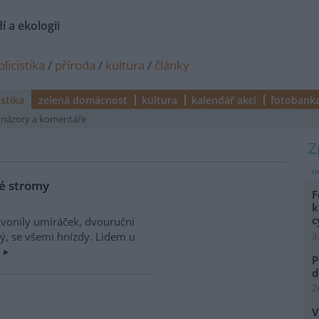
í a ekologii
licistika
/
příroda
/
kultura
/
články
istika
zelená domácnost
kultura
kalendář akcí
fotobank
názory a komentáře
ne
lé stromy
F
k
c
zvonily umíráček, dvouruční
pý, se všemi hnízdy. Lidem u
3
.
P
d
2
V