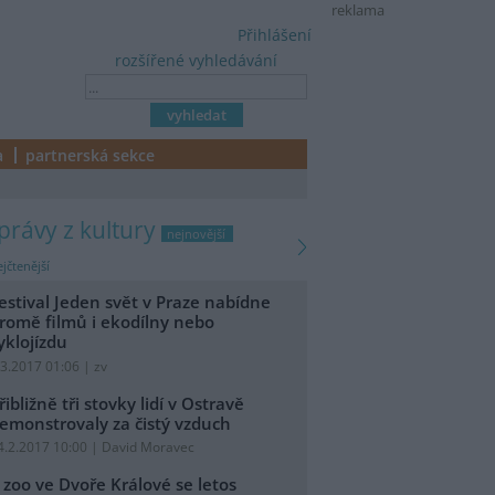
reklama
Přihlášení
rozšířené vyhledávání
a
partnerská sekce
zprávy z kultury
nejnovější
jčtenější
estival Jeden svět v Praze nabídne
romě filmů i ekodílny nebo
yklojízdu
.3.2017 01:06 | zv
řibližně tři stovky lidí v Ostravě
emonstrovaly za čistý vzduch
4.2.2017 10:00 | David Moravec
 zoo ve Dvoře Králové se letos