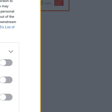
ection to
ou may
 personal
out of the
 downstream
lama
B’s List of