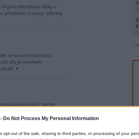
r
Virginie Morellové Války v
1
ou představu o vývoji ochrany
Š
p
5
re
ek se ve své knize snaží
gické síly je mnohem
ě soudí.
ancouzskými klíči, natřen
 se po té mučednické smrti do
odnes putuje po bezprašných
 -
Do Not Process My Personal Information
i.
to opt-out of the sale, sharing to third parties, or processing of your per