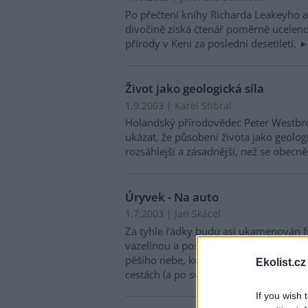
Po přečtení knihy Richarda Leakeyho a 
divočině získá čtenář poměrně ucelen
přírody v Keni za poslední desetiletí.
Život jako geologická síla
1.9.2003 | Karel Stibral
Holandský přírodovědec Peter Westbro
ukázat, že působení života jako geolo
rozsáhlejší a zásadnější, než se obecn
Úryvek - Na auto
1.7.2003 | Jan Skácel
Za tyhle řádky budu asi ukamenován fr
vazelínou a posypán peřím. A dostanu
pěšího nebe, kde dobrý voják Švejk d
Ekolist.cz
cestách (a po svých) z Putimi do Putim
If you wish 