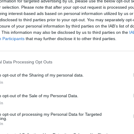
formation for targeted advertising by us, please use the below opt-out s
ckého spotřebitele
r selection. Please note that after your opt-out request is processed y
eing interest-based ads based on personal information utilized by us or
dy Rosa o. p. s. vydala v
disclosed to third parties prior to your opt-out. You may separately opt-
groturistika - praktický rádce
losure of your personal information by third parties on the IAB’s list of
rek
. This information may also be disclosed by us to third parties on the
IA
trávení volného času,
Participants
that may further disclose it to other third parties.
ristika se zdá být ideální
rávit volný čas ve zdravém
ískat zajímavé zkušenosti a
l Data Processing Opt Outs
se může volně pohybovat po
še od hospodářských a
o opt-out of the Sharing of my personal data.
řstvím neoddělitelně
In
o opt-out of the Sale of my Personal Data.
In
to opt-out of processing my Personal Data for Targeted
řilo aktivnímu nakladatelství
ing.
kné původní knížky, na které
In
 už několik desetiletí. Jde o