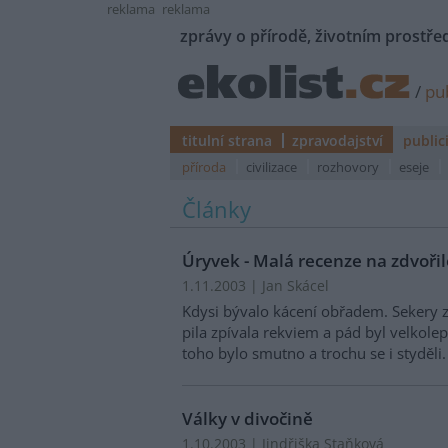
reklama
reklama
zprávy o přírodě, životním prostřed
/
pub
titulní strana
zpravodajství
public
příroda
civilizace
rozhovory
eseje
Články
Úryvek - Malá recenze na zdvoři
1.11.2003 | Jan Skácel
Kdysi bývalo kácení obřadem. Sekery 
pila zpívala rekviem a pád byl velkole
toho bylo smutno a trochu se i styděli
Války v divočině
1.10.2003 | Jindřiška Staňková