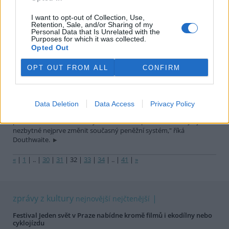
I want to opt-out of Collection, Use,
Retention, Sale, and/or Sharing of my
Douthwaiteova ekologie peněz
Personal Data that Is Unrelated with the
1.9.2002 | Monika Jansová
Purposes for which it was collected.
Ekonomický růst je nezbytnou podmínkou fungování současného
Opted Out
ekonomického systému, a to bez ohledu na to, jaké způsobuje
environmentální a sociální škody. Britský ekonom Richard
OPT OUT FROM ALL
CONFIRM
Douthwaite vidí hlavní příčinu této "růstové pasti" v současném
mechanismu tvorby peněz, který je založen na komerčním úvěru.
Úroky z úvěrů musí ekonomika dlouhodobě pokrýt právě
ekonomickým růstem, jinak se začíná hroutit. Naopak "chcemeli
Data Deletion
Data Access
Privacy Policy
budovat udržitelný ekonomický systém, který má schopnost
přetrvat bez neobnovitelných sociálních a přírodních zdrojů, je
nezbytné nejprve změnit současný peněžní systém," říká
Douthwaite.
«
|
1
|
..
|
30
|
31
|
32
|
33
|
34
|
..
|
41
|
»
zprávy z kultury
nejnovější
nejčtenější
Festival Jeden svět v Praze nabídne kromě filmů i ekodílny nebo
cyklojízdu