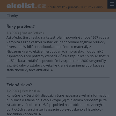
☰
/
publicistika
/
příroda
/
kultura
/
články
Články
Řeky pro život?
1.3.2003 | Václav Petříček
Asi především v reakci na katastrofální povodně v roce 1997 vydala
Veronica z Brna českou mutaci druhého vydání anglické příručky
Rivers and Wildlife Handbook, doplněnou o materiály z
Nizozemska a kolektivem erudovaných moravských odborníků
"upravenou pro potřeby čtenářů v České republice". V souvislosti s
dalšími katastrofálními povodněmi v srpnu roku 2002 se vynořily
vážné úvahy o vztahu člověka ke krajině a zmíněná publikace se
stala znovu vysoce aktuální.
Zelená zleva?
1.2.2003 | Petr Jehlička
Konečně je v češtině k dispozici věcně napsaná a velmi informativní
publikace o zelené politice v Evropě. Jejím hlavním přínosem je, že
zásadním způsobem rozšiřuje pohled na problematiku zelených
politických stran tím, že ji zasazuje do evropského a historicko-
sociálního kontextu.