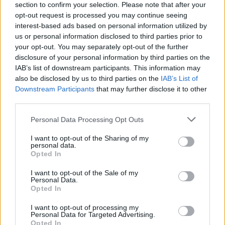
1.11.2002 | Jiří Neustupa
section to confirm your selection. Please note that after your
Biologie ochrany přírody či environmentální biologie je v
opt-out request is processed you may continue seeing
současnosti jedním z nejdynamičtěji se rozvíjejících oborů "zelené"
interest-based ads based on personal information utilized by
biologie, tedy té, která se věnuje komplexnějším organizačním
us or personal information disclosed to third parties prior to
úrovním života od jedince přes populace a společenstva k
ekosystémům a biomům. Alarmující rozsah destrukce přírodního
your opt-out. You may separately opt-out of the further
prostředí a s tím spojené vymírání druhů činí ze smysluplné
disclosure of your personal information by third parties on the
ochrany přírody bezesporu jeden z nejdůležitějších úkolů, který
IAB’s list of downstream participants. This information may
stojí před lidskou společností usilující o zodpovědnou existenci.
also be disclosed by us to third parties on the
IAB’s List of
Biologie ochrany přírody je oborem, jehož předmětem je popis
Downstream Participants
that may further disclose it to other
ohrožení světové druhové rozmanitosti a hledání optimálních
third parties.
možností k její záchraně. Na úrovni ekosystémů a krajiny se pak
biologie ochrany přírody snaží o charakterizaci přirozeného stavu a
popis antropogenních vlivů, u území destruktivně narušených
Personal Data Processing Opt Outs
činností člověka pak hledá cesty jejich obnovy.
I want to opt-out of the Sharing of my
personal data.
Opted In
Řízení poptávky po dopravě
1.10.2002 | Martin Mach
I want to opt-out of the Sale of my
Řízení poptávky po dopravě, indukce a redukce dopravy,
Personal Data.
hypermobilita, kongesce. Pojmy, které u nás zná a používá
Opted In
málokdo. Vždyť také proč, věc je přece snadná: tvoří se někde
zácpy? Nu tak postavíme další pruh! A raději dva, ať nám to déle
I want to opt-out of processing my
vydrží. Při čtení této knihy však záhy zjistíte, že to tak jednoduché
Personal Data for Targeted Advertising.
není.
Opted In