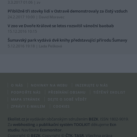
3.3.2017 01:06 | zv
Přibližně tři stovky lidí v Ostravě demonstrovaly za čistý vzduch
24.2.2017 10:00 | David Moravec
V zoo ve Dvoře Králové se letos rozsvítil vánoční baobab
15.12.2016 10:15
Šumavský park vydává dvě knihy představující přírodu Šumavy
5.12.2016 19:18 | Lada Pešková
O NÁS
NOVINKY NA WEBU
INZERUJTE U NÁS
PODPOŘTE NÁS
PŘEBÍRÁNÍ OBSAHU
TIŠTĚNÝ EKOLIST
MAPA STRÁNEK
DEJTE O SOBĚ VĚDĚT
ZPRÁVY E-MAILEM
COOKIES
Ekolist.cz
je vydáván občanským sdružením
BEZK
. ISSN 1802-9019.
Za
webhosting
a
publikační systém TOOLKIT
děkujeme
Ecn
studiu
. Navštivte
Ecomonitor
.
Copyright ©
BEZK
. Copyright ©
ČTK
,
TASR
. Všechna práva