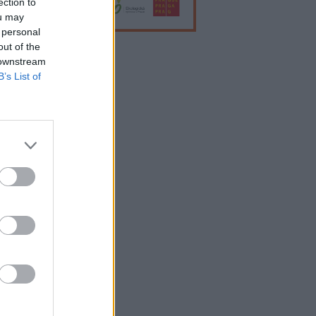
ection to
ou may
 personal
out of the
 downstream
lama
B’s List of