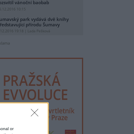
ozsvítil vánoční baobab
5.12.2016 10:15
umavský park vydává dvě knihy
ředstavující přírodu Šumavy
.12.2016 19:18 | Lada Pešková
klama
sonal or