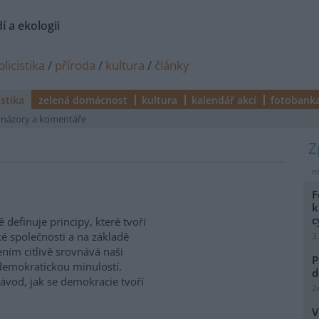
í a ekologii
licistika
/
příroda
/
kultura
/
články
istika
zelená domácnost
kultura
kalendář akcí
fotobank
názory a komentáře
ne
F
k
c
 definuje principy, které tvoří
é společnosti a na základě
3
ením citlivě srovnává naši
P
demokratickou minulostí.
d
ávod, jak se demokracie tvoří
2
V