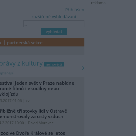
reklama
Přihlášení
rozšířené vyhledávání
a
partnerská sekce
zprávy z kultury
nejnovější
jčtenější
estival Jeden svět v Praze nabídne
romě filmů i ekodílny nebo
yklojízdu
.3.2017 01:06 | zv
řibližně tři stovky lidí v Ostravě
emonstrovaly za čistý vzduch
4.2.2017 10:00 | David Moravec
 zoo ve Dvoře Králové se letos