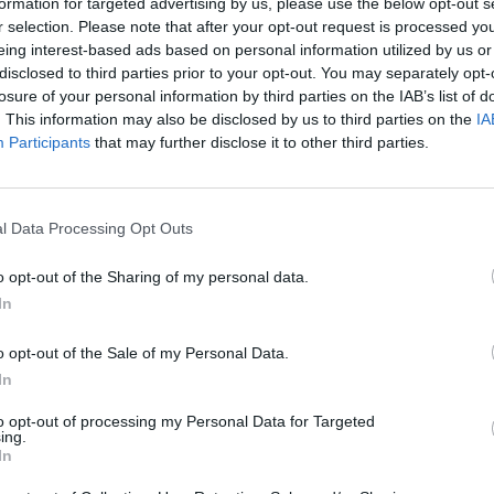
vnímat v celoevropském a
formation for targeted advertising by us, please use the below opt-out s
 globálním světě, kde
r selection. Please note that after your opt-out request is processed y
ně" platí i opačně: "Mysli
eing interest-based ads based on personal information utilized by us or
 za pár týdnů připomínat na
disclosed to third parties prior to your opt-out. You may separately opt-
u. Země je stále více
losure of your personal information by third parties on the IAB’s list of
rek
 Bod obratu dává návod, jak je
. This information may also be disclosed by us to third parties on the
IA
ovnat.
Participants
that may further disclose it to other third parties.
l Data Processing Opt Outs
Portál vydalo knihu, která na
o opt-out of the Sharing of my personal data.
yběla. "Úvod do současné
In
 atraktivním čtením zejména
 své znalosti.
o opt-out of the Sale of my Personal Data.
In
to opt-out of processing my Personal Data for Targeted
ing.
In
u zadrženo 28 členů
 část úrody geneticky