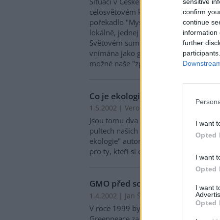
Situaci v České republice je potřeba 
sensitive in
celosvětovém kontextu, neboť žijeme v
confirm you
pořekadlo "Mysli globálně, jednej lokál
continue se
lokálně, jednej globálně", což se bude
information 
Světovém summitu OSN v Johannesburg
further disc
vnímána jako globální vesnice a kniha
participants
možné naše "zpoždění" za světem vyr
Downstream 
Co je ekologie?
Persona
1.5.2002 | Veronika Veverková
Jsou tomu dva roky, co nakladatelství 
I want t
pultech našich prodejců již dlouho ch
Opted 
ekologie" autorů Storcha a Mihulky je
pro ty, kteří si chtějí ujasnit a obohatit
I want t
Opted 
GMO před soudem
I want 
Advertis
1.4.2002 | Jan Šatoplet
Opted 
V roce 1999 bylo v anglickém Norfolk
Greenpeace za to, že sklidili a odvezli