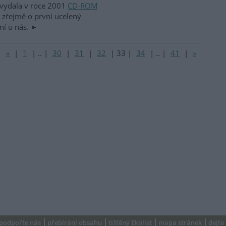
vydala v roce 2001
CD-ROM
e zřejmě o první ucelený
ní u nás.
«
|
1
|
..
|
30
|
31
|
32
|
33
|
34
|
..
|
41
|
»
podpořte nás
přebírání obsahu
tištěný Ekolist
mapa stránek
dejte