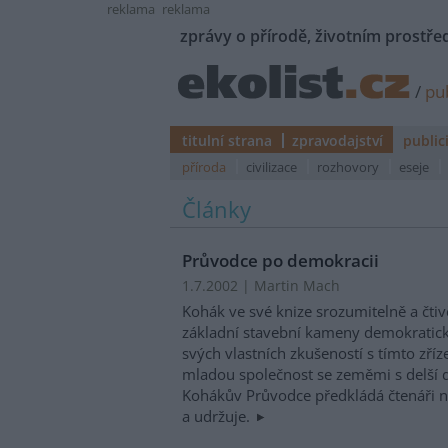
reklama
reklama
zprávy o přírodě, životním prostřed
/
pub
titulní strana
zpravodajství
public
příroda
civilizace
rozhovory
eseje
Články
Průvodce po demokracii
1.7.2002 | Martin Mach
Kohák ve své knize srozumitelně a čtivě
základní stavební kameny demokratick
svých vlastních zkušeností s tímto zříz
mladou společnost se zeměmi s delší 
Kohákův Průvodce předkládá čtenáři n
a udržuje.