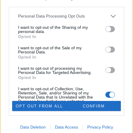
rozhovoru pro EkoList nastiňuje novou politiku ministerstva
third parties.
dopravy.
Personal Data Processing Opt Outs
Chystá se nová ekopolitika
I want to opt-out of the Sharing of my
9.2.1998 | PRAHA (EkoList)
personal data.
V případu průzkumu zlatých ložisek v Kašperských Horách jsem
Opted In
nemohl rozhodnout jinak, řekl mj. v rozhovoru pro EkoList ministr
životního prostředí Ing. Jiří Skalický (ODA).
I want to opt-out of the Sale of my
Personal Data.
«
|
1
|
..
|
33
|
34
Opted In
I want to opt-out of processing my
Personal Data for Targeted Advertising.
Opted In
I want to opt-out of Collection, Use,
Retention, Sale, and/or Sharing of my
O NÁS
NOVINKY NA WEBU
INZERUJTE U NÁS
Personal Data that Is Unrelated with the
Purposes for which it was collected.
PODPOŘTE NÁS
PŘEBÍRÁNÍ OBSAHU
TIŠTĚNÝ EKOLIST
Opted Out
OPT OUT FROM ALL
CONFIRM
MAPA STRÁNEK
DEJTE O SOBĚ VĚDĚT
ZPRÁVY E-MAILEM
COOKIES
Data Deletion
Data Access
Privacy Policy
Ekolist.cz
je vydáván občanským sdružením
BEZK
. ISSN 1802-9019.