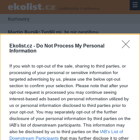
☰
/
publicistika
/
rozhovory
Rozhovory
Martin Bursík: Tvrdili mi, že nic nestihnu
7.4.1998 | PRAHA (EkoList)
O tom, co by chtěl ve své funkci dokázat, jaké má šance a prostor a
Ekolist.cz -
Do Not Process My Personal
v čem vidí překážky své práce, hovořil s EkoListem nový
ministr
Information
životního prostředí
RNDr. Martin Bursík (bezpartijní).
If you wish to opt-out of the sale, sharing to third parties, or
processing of your personal or sensitive information for
Jindřich Petrlík: Děti Země dělají také politiku
targeted advertising by us, please use the below opt-out
6.3.1998 | PRAHA (EkoList)
section to confirm your selection. Please note that after your
O záměrech ekologického sdružení
Děti Země
v příštím roce, o
opt-out request is processed you may continue seeing
jejich úspěších v roce 1997 a o roli ekologického hnutí hovoří v
rozhovoru pro EkoList předseda Dětí Země RNDr. Jindřich Petrlík.
interest-based ads based on personal information utilized by
us or personal information disclosed to third parties prior to
your opt-out. You may separately opt-out of the further
Petr Moos: Dráhy by měly být vstřícnější
disclosure of your personal information by third parties on the
9.2.1998 | PRAHA (EkoList)
IAB’s list of downstream participants. This information may
Útlum na železnici nahradit jejím rozvojem a začít se ucházet o
also be disclosed by us to third parties on the
IAB’s List of
zákazníka ministr prof. Ing. Petr Moos, CSc. (bezpartijní) v
Downstream Participants
that may further disclose it to other