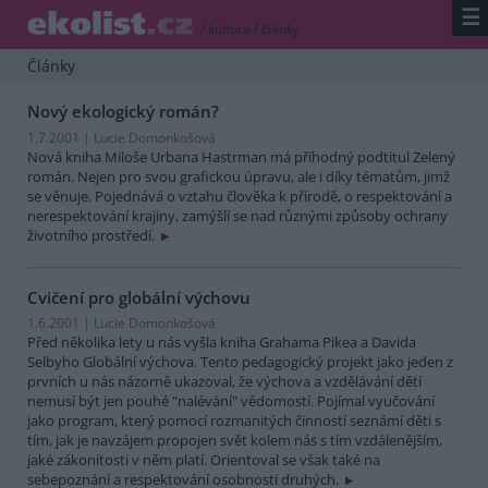
☰
/
kultura
/
články
Články
Nový ekologický román?
1.7.2001 | Lucie Domonkošová
Nová kniha Miloše Urbana Hastrman má příhodný podtitul Zelený
román. Nejen pro svou grafickou úpravu, ale i díky tématům, jimž
se věnuje. Pojednává o vztahu člověka k přírodě, o respektování a
nerespektování krajiny, zamýšlí se nad různými způsoby ochrany
životního prostředí.
Cvičení pro globální výchovu
1.6.2001 | Lucie Domonkošová
Před několika lety u nás vyšla kniha Grahama Pikea a Davida
Selbyho Globální výchova. Tento pedagogický projekt jako jeden z
prvních u nás názorně ukazoval, že výchova a vzdělávání dětí
nemusí být jen pouhé "nalévání" vědomostí. Pojímal vyučování
jako program, který pomocí rozmanitých činností seznámí děti s
tím, jak je navzájem propojen svět kolem nás s tím vzdálenějším,
jaké zákonitosti v něm platí. Orientoval se však také na
sebepoznání a respektování osobnosti druhých.