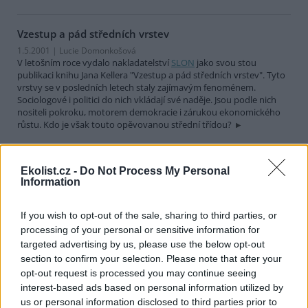
Vzestup a pád středních vrstev
1.5.2001 | Lucie Domonkošová
V letošním roce vydalo nakladatelství
SLON
jako svou stou
publikaci knihu Jana Kellera "Vzestup a pád středních vrstev". Tyto
vrstvy se v posledních letech staly zajímavým fenoménem.
Sociologové i politici do nich vkládají své naděje. Jsou podle nich
nositeli pokroku, motorem demokracie i zárukou ekonomického
růstu. Kdo je však touto opěvovanou střední třídou?
Unese Země civilizaci?
Ekolist.cz -
Do Not Process My Personal
1.4.2001 | Barbora Šafářová
Information
Pražský Ústav pro ekopolitiku zpracoval ve spolupráci s
Ministerstvem životního prostředí
studii, týkající se některých
If you wish to opt-out of the sale, sharing to third parties, or
negativních důsledků přelidnění planety Země na kvalitu životního
prostředí a života člověka. První část studie rozpracovává u nás
processing of your personal or sensitive information for
dosud poměrně neznámý fenomén "environmentální migrace",
targeted advertising by us, please use the below opt-out
tedy migrace v důsledku destabilizace životního prostředí, druhá
section to confirm your selection. Please note that after your
potom navazuje novou metodou měření vlivu a dopadů
opt-out request is processed you may continue seeing
antropogenních činností na přírodu, nazvanou "ekologická stopa".
interest-based ads based on personal information utilized by
us or personal information disclosed to third parties prior to