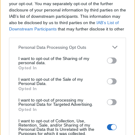
your opt-out. You may separately opt-out of the further
Tam, kde teče Doubravka
disclosure of your personal information by third parties on the
IAB’s list of downstream participants. This information may
1.3.2001 | Lucie Domonkošová
Každý člověk má na světě místo, kde se cítí dobře, a které má rád.
also be disclosed by us to third parties on the
IAB’s List of
Často se na něj vrací, zjišťuje informace a někdy o něm dokonce
Downstream Participants
that may further disclose it to other
napíše i knihu. Takovým způsobem vznikla kniha Marie Hruškové
third parties.
"Tam, kde teče Doubravka". Jak už napovídá sám název, autorka
popisuje krajinu Podoubraví. Pod názvem Doubravka sice na mapě
Personal Data Processing Opt Outs
žádnou řeku nenajdete, avšak místní obyvatelé řece, která se
oficiálně jmenuje Doubrava, neřeknou jinak než zdrobnělinou.
I want to opt-out of the Sharing of my
personal data.
Opted In
Žena v éře globalizace
1.2.2001 | Hynek Kalvoda
I want to opt-out of the Sale of my
Personal Data.
"V mezinárodní honbě za co nejlevnější výrobou se ´globalizovaná
Opted In
žena´ spotřebovává jako přírodní surovina" (str. 203). Touto
jedinou větou by se mohl zjednodušeně shrnout obsah celé knihy
I want to opt-out of processing my
Globalizovaná žena. Byla by to však škoda, protože kniha přináší
Personal Data for Targeted Advertising.
mnoho příkladů porušovaní morálních principů nejen vzhledem k
Opted In
ženě, ale i vůči všem lidem a přírodě. Je mimo jiné zajímavou
výpovědí o stavu morálky dnešního světa.
I want to opt-out of Collection, Use,
Retention, Sale, and/or Sharing of my
Personal Data that Is Unrelated with the
Purposes for which it was collected.
Globalizace rozděluje