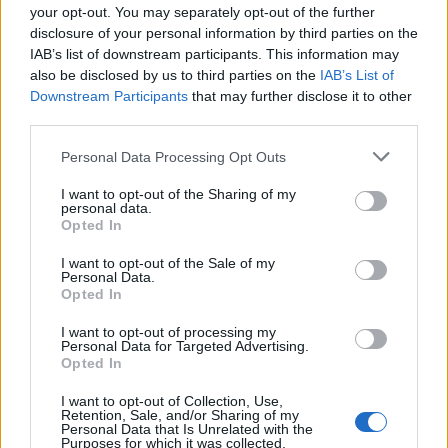
your opt-out. You may separately opt-out of the further
Tam, kde teče Doubravka
disclosure of your personal information by third parties on the
IAB’s list of downstream participants. This information may
1.3.2001 | Lucie Domonkošová
Každý člověk má na světě místo, kde se cítí dobře, a které má rád.
also be disclosed by us to third parties on the
IAB’s List of
Často se na něj vrací, zjišťuje informace a někdy o něm dokonce
Downstream Participants
that may further disclose it to other
napíše i knihu. Takovým způsobem vznikla kniha Marie Hruškové
third parties.
"Tam, kde teče Doubravka". Jak už napovídá sám název, autorka
popisuje krajinu Podoubraví. Pod názvem Doubravka sice na mapě
Personal Data Processing Opt Outs
žádnou řeku nenajdete, avšak místní obyvatelé řece, která se
oficiálně jmenuje Doubrava, neřeknou jinak než zdrobnělinou.
I want to opt-out of the Sharing of my
personal data.
Opted In
Žena v éře globalizace
1.2.2001 | Hynek Kalvoda
I want to opt-out of the Sale of my
Personal Data.
"V mezinárodní honbě za co nejlevnější výrobou se ´globalizovaná
Opted In
žena´ spotřebovává jako přírodní surovina" (str. 203). Touto
jedinou větou by se mohl zjednodušeně shrnout obsah celé knihy
I want to opt-out of processing my
Globalizovaná žena. Byla by to však škoda, protože kniha přináší
Personal Data for Targeted Advertising.
mnoho příkladů porušovaní morálních principů nejen vzhledem k
Opted In
ženě, ale i vůči všem lidem a přírodě. Je mimo jiné zajímavou
výpovědí o stavu morálky dnešního světa.
I want to opt-out of Collection, Use,
Retention, Sale, and/or Sharing of my
Personal Data that Is Unrelated with the
Purposes for which it was collected.
Globalizace rozděluje