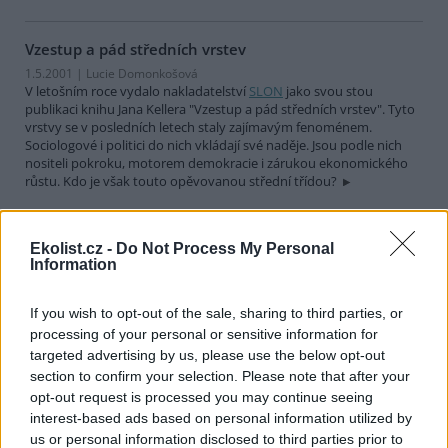
Vzestup a pád středních vrstev
1.5.2001 | Lucie Domonkošová
V letošním roce vydalo nakladatelství
SLON
jako svou stou
publikaci knihu Jana Kellera "Vzestup a pád středních vrstev". Tyto
vrstvy se v posledních letech staly zajímavým fenoménem.
Sociologové i politici do nich vkládají své naděje. Jsou podle nich
nositeli pokroku, motorem demokracie i zárukou ekonomického
růstu. Kdo je však touto opěvovanou střední třídou?
Unese Země civilizaci?
Ekolist.cz -
Do Not Process My Personal
1.4.2001 | Barbora Šafářová
Information
Pražský Ústav pro ekopolitiku zpracoval ve spolupráci s
Ministerstvem životního prostředí
studii, týkající se některých
If you wish to opt-out of the sale, sharing to third parties, or
negativních důsledků přelidnění planety Země na kvalitu životního
prostředí a života člověka. První část studie rozpracovává u nás
processing of your personal or sensitive information for
dosud poměrně neznámý fenomén "environmentální migrace",
targeted advertising by us, please use the below opt-out
tedy migrace v důsledku destabilizace životního prostředí, druhá
section to confirm your selection. Please note that after your
potom navazuje novou metodou měření vlivu a dopadů
opt-out request is processed you may continue seeing
antropogenních činností na přírodu, nazvanou "ekologická stopa".
interest-based ads based on personal information utilized by
us or personal information disclosed to third parties prior to