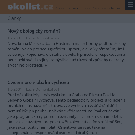
☰
/
publicistika
/
příroda
/
kultura
/
články
Články
Nový ekologický román?
1.7.2001 | Lucie Domonkošová
Nová kniha Miloše Urbana Hastrman má příhodný podtitul Zelený
román. Nejen pro svou grafickou úpravu, ale i díky tématům, jimž
se věnuje. Pojednává o vztahu člověka k přírodě, o respektování a
nerespektování krajiny, zamýšlí se nad různými způsoby ochrany
životního prostředí.
Cvičení pro globální výchovu
1.6.2001 | Lucie Domonkošová
Před několika lety u nás vyšla kniha Grahama Pikea a Davida
Selbyho Globální výchova. Tento pedagogický projekt jako jeden z
prvních u nás názorně ukazoval, že výchova a vzdělávání dětí
nemusí být jen pouhé "nalévání" vědomostí. Pojímal vyučování
jako program, který pomocí rozmanitých činností seznámí děti s
tím, jak je navzájem propojen svět kolem nás s tím vzdálenějším,
jaké zákonitosti v něm platí. Orientoval se však také na
sebepoznání a respektování osobnosti druhých.