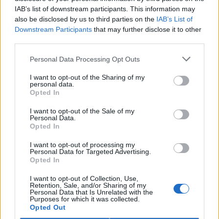
Dejmal, Jan Piňos, Daniel Vondrouš...) se snaží vysvětlit čtenáři
IAB’s list of downstream participants. This information may
pojem kulturní krajina a nutnost její ochrany.
also be disclosed by us to third parties on the
IAB’s List of
Downstream Participants
that may further disclose it to other
third parties.
Proč lidé stárnou?
1.7.2000 | Lucie Domonkošová
Personal Data Processing Opt Outs
Všichni stárneme. S tímto nezvratitelným faktem se musí vyrovnat
každý člověk. Jsou však pravidla stárnutí dána, nebo je můžeme
I want to opt-out of the Sharing of my
změnit? Jsou tu vůbec nějaká pravidla? Na tyto a další otázky se
personal data.
pokouší odpovědět Steven N. Austad v knize "Proč stárneme".
Opted In
I want to opt-out of the Sale of my
Být rolníkem není přežitek
Personal Data.
Opted In
16.6.2000 | Jan Bouchal
Několik hektarů polí, možná kousek lesa za vsí a malé hospodářství
I want to opt-out of processing my
ve chlévě. Spousta dřiny, strach o úrodu, boj s úřady. Oplátkou
Personal Data for Targeted Advertising.
život na vlastním, pocit jistoty, pocit sounáležitosti s místem, s
Opted In
krajinou.
I want to opt-out of Collection, Use,
Retention, Sale, and/or Sharing of my
Recepty pro příští století
Personal Data that Is Unrelated with the
Purposes for which it was collected.
1.5.2000 | Jakub Kašpar
Opted Out
Podtitul knihy bývalého předsedy německé sociální demokracie a