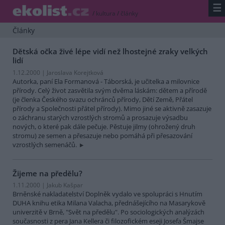
☰
/
kultura
/
články
Články
Dětská očka živé lépe vidí než lhostejné zraky velkých
lidí
1.12.2000 | Jaroslava Korejtková
Autorka, paní Ela Formanová - Táborská, je učitelka a milovnice
přírody. Celý život zasvětila svým dvěma láskám: dětem a přírodě
(je členka Českého svazu ochránců přírody, Dětí Země, Přátel
přírody a Společnosti přátel přírody). Mimo jiné se aktivně zasazuje
o záchranu starých vzrostlých stromů a prosazuje výsadbu
nových, o které pak dále pečuje. Pěstuje jilmy (ohrožený druh
stromu) ze semen a přesazuje nebo pomáhá při přesazování
vzrostlých semenáčů.
Žijeme na předělu?
1.11.2000 | Jakub Kašpar
Brněnské nakladatelství Doplněk vydalo ve spolupráci s Hnutím
DUHA knihu etika Milana Valacha, přednášejícího na Masarykově
univerzitě v Brně, "Svět na předělu". Po sociologických analýzách
současnosti z pera Jana Kellera či filozofickém eseji Josefa Šmajse