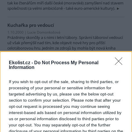
tak ke čtenářům míří další české (moravské) zamyšlení nad stavem
společnosti (a velmi ambiciózně - také euro-americké kultury).
Kuchařka pro vedoucí
1.10.2000 | Lucie Domonkošová
Prázdniny skončily a s nimi i letní tábory. Správní táboroví vedoucí
už však přemýšlí nad tím, kde objevit nové hry pro příští
celotáborovou hru. Jedním ze zdrojů by mohla být nová kniha
Jiřího Choura s příznačným názvem "Receptář her". Jde o soubor
her a návodů, které lze použít samostatně, nebo jako součást
Ekolist.cz -
Do Not Process My Personal
etapových her.
Information
Jak si stojí český venkov?
If you wish to opt-out of the sale, sharing to third parties, or
1.9.2000 | Lucie Domonkošová
processing of your personal or sensitive information for
Krajina českého venkova byla před rokem 1989 silně devastována.
targeted advertising by us, please use the below opt-out
Extenzivní hospodářství a bezohledné využívání zanechalo na její
section to confirm your selection. Please note that after your
tváři mnoho jizev. Dnes je venkovská krajina vážně ohrožena, ať již
opt-out request is processed you may continue seeing
vylidňováním venkova, či dopady zemědělské činnosti. Vyvstává
interest-based ads based on personal information utilized by
tedy nutnost krajinu chránit. O této problematice pojednává kniha
us or personal information disclosed to third parties prior to
"Téma pro 21. století - Kulturní krajina (aneb proč ji chránit?)". Je
sborníkem textů o obnově a ochraně krajiny, která vznikla
your opt-out. You may separately opt-out of the further
tvořivým zásahem člověka. Třiatřicet autorů (například Ivan
disclosure of your personal information by third parties on the