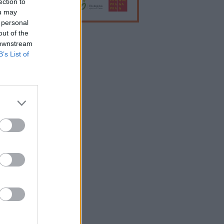
ection to
ou may
 personal
out of the
 downstream
lama
B’s List of