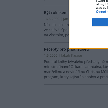
I want t
of my P
was col
Opted 
Být rolníkem není přežitek
16.6.2000 | Jan Bouchal
Několik hektarů polí, možná kousek le
ve chlévě. Spousta dřiny, strach o úrod
na vlastním, pocit jistoty, pocit sounál
Recepty pro příští století
1.5.2000 | Jakub Kašpar
Podtitul knihy bývalého předsedy něm
ministra financí Oskara Lafontaina, kte
manželkou a novinářkou Christou Mülle
program, který zajistí "blahobyt a prá