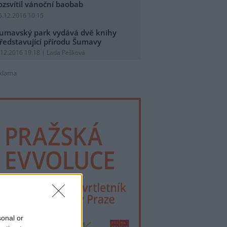
ozsvítil vánoční baobab
5.12.2016 10:15
umavský park vydává dvě knihy
ředstavující přírodu Šumavy
.12.2016 19:18 | Lada Pešková
klama
sonal or