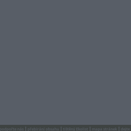
podpořte nás
přebírání obsahu
tištěný Ekolist
mapa stránek
dejte