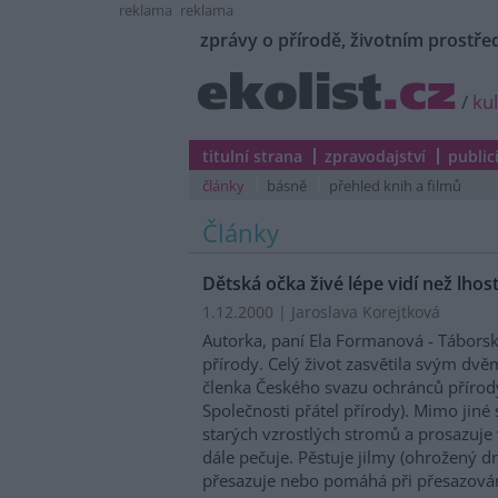
reklama
reklama
zprávy o přírodě, životním prostřed
/
ku
titulní strana
zpravodajství
public
články
básně
přehled knih a filmů
Články
Dětská očka živé lépe vidí než lhost
1.12.2000 | Jaroslava Korejtková
Autorka, paní Ela Formanová - Táborská
přírody. Celý život zasvětila svým dvě
členka Českého svazu ochránců přírody
Společnosti přátel přírody). Mimo jiné
starých vzrostlých stromů a prosazuje
dále pečuje. Pěstuje jilmy (ohrožený 
přesazuje nebo pomáhá při přesazová