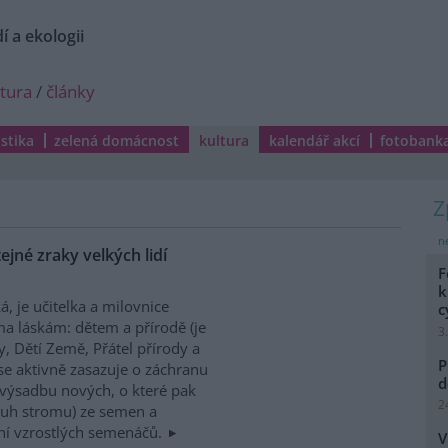
í a ekologii
ltura
/
články
istika
zelená domácnost
kultura
kalendář akcí
fotobank
ne
ejné zraky velkých lidí
F
k
, je učitelka a milovnice
c
ma láskám: dětem a přírodě (je
3
, Dětí Země, Přátel přírody a
P
 se aktivně zasazuje o záchranu
d
 výsadbu nových, o které pak
2
druh stromu) ze semen a
ní vzrostlých semenáčů.
V