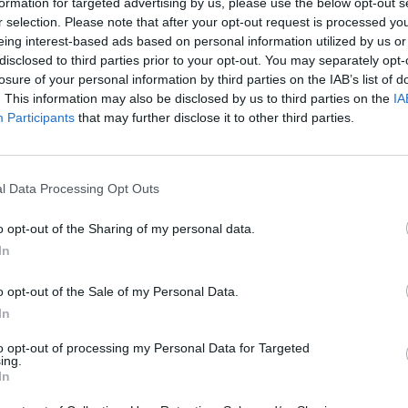
formation for targeted advertising by us, please use the below opt-out s
r selection. Please note that after your opt-out request is processed y
eing interest-based ads based on personal information utilized by us or
disclosed to third parties prior to your opt-out. You may separately opt-
kem 1989 silně devastována.
losure of your personal information by third parties on the IAB’s list of
yužívání zanechalo na její
rek
. This information may also be disclosed by us to third parties on the
IA
rajina vážně ohrožena, ať již
Participants
that may further disclose it to other third parties.
dělské činnosti. Vyvstává tedy
ematice pojednává kniha "Téma
proč ji chránit?)". Je sborníkem
rá vznikla tvořivým zásahem
l Data Processing Opt Outs
van Dejmal, Jan Piňos, Daniel
pojem kulturní krajina a
o opt-out of the Sharing of my personal data.
In
o opt-out of the Sale of my Personal Data.
In
ným faktem se musí vyrovnat
to opt-out of processing my Personal Data for Targeted
nutí dána, nebo je můžeme
ing.
In
Na tyto a další otázky se
 knize "Proč stárneme".