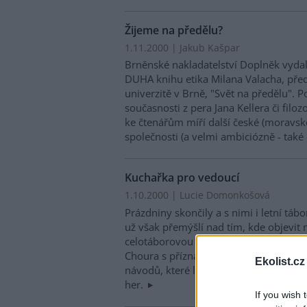
Žijeme na předělu?
1.11.2000 | Jakub Kašpar
Brněnské nakladatelství Doplněk vyda
DUHA knihu etika Milana Valacha, pře
univerzitě v Brně, "Svět na předělu". 
současnosti z pera Jana Kellera či filoz
ke čtenářům míří další české (moravs
společnosti (a velmi ambiciózně - také
Kuchařka pro vedoucí
1.10.2000 | Lucie Domonkošová
Prázdniny skončily a s nimi i letní táb
už však přemýšlí nad tím, kde objevit n
celotáborovou hru. Jedním ze zdrojů b
Choura s příznačným názvem "Receptář
Ekolist.cz
návodů, které lze použít samostatně, 
her.
If you wish 