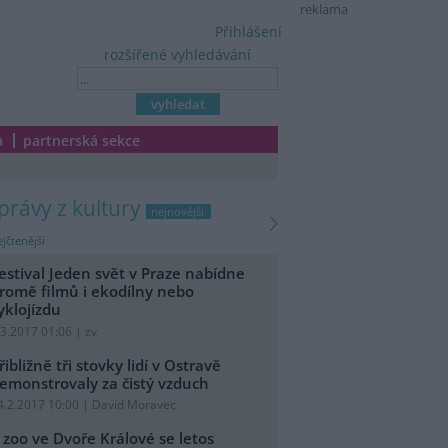
reklama
Přihlášení
rozšířené vyhledávání
a
partnerská sekce
zprávy z kultury
nejnovější
jčtenější
estival Jeden svět v Praze nabídne
romě filmů i ekodílny nebo
yklojízdu
.3.2017 01:06 | zv
řibližně tři stovky lidí v Ostravě
emonstrovaly za čistý vzduch
4.2.2017 10:00 | David Moravec
 zoo ve Dvoře Králové se letos