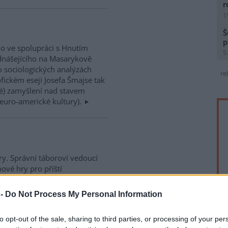
r
1
Š
p
lo ve spolupráci s Hnutím
5
dnášejícího na Masarykově
Po sociologických analýzách
re
ofickém eseji Josefa Šmajse tak
ké) zamyšlení nad stavem
 euro-americké kultury).
ory. Správní táboroví vedoucí
ové hry pro příští
y mohla být nová kniha Jiřího
 her". Jde o soubor her a
 -
Do Not Process My Personal Information
nebo jako součást etapových
to opt-out of the sale, sharing to third parties, or processing of your per