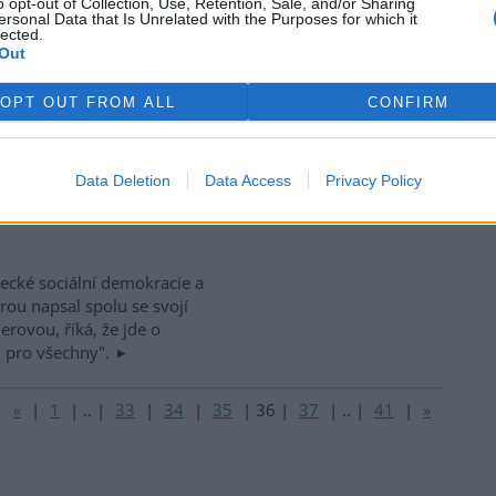
o opt-out of Collection, Use, Retention, Sale, and/or Sharing
ersonal Data that Is Unrelated with the Purposes for which it
lected.
Out
OPT OUT FROM ALL
CONFIRM
sa za vsí a malé hospodářství
u, boj s úřady. Oplátkou život
ežitosti s místem, s krajinou.
Data Deletion
Data Access
Privacy Policy
ecké sociální demokracie a
rou napsal spolu se svojí
rovou, říká, že jde o
ci pro všechny".
«
|
1
|
..
|
33
|
34
|
35
|
36
|
37
|
..
|
41
|
»