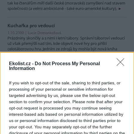
tak ke čtenářům míří další české (moravské) zamyšlení nad stavem
společnosti (a velmi ambiciózně - také euro-americké kultury).
Kuchařka pro vedoucí
1.10.2000 | Lucie Domonkošová
Prázdniny skončily a s nimi i letní tábory. Správní táboroví vedoucí
už však přemýšlí nad tím, kde objevit nové hry pro příští
celotáborovou hru. Jedním ze zdrojů by mohla být nová kniha
Jiřího Choura s příznačným názvem "Receptář her". Jde o soubor
her a návodů, které lze použít samostatně, nebo jako součást
Ekolist.cz -
Do Not Process My Personal
etapových her.
Information
Jak si stojí český venkov?
If you wish to opt-out of the sale, sharing to third parties, or
1.9.2000 | Lucie Domonkošová
processing of your personal or sensitive information for
Krajina českého venkova byla před rokem 1989 silně devastována.
targeted advertising by us, please use the below opt-out
Extenzivní hospodářství a bezohledné využívání zanechalo na její
section to confirm your selection. Please note that after your
tváři mnoho jizev. Dnes je venkovská krajina vážně ohrožena, ať již
opt-out request is processed you may continue seeing
vylidňováním venkova, či dopady zemědělské činnosti. Vyvstává
interest-based ads based on personal information utilized by
tedy nutnost krajinu chránit. O této problematice pojednává kniha
us or personal information disclosed to third parties prior to
"Téma pro 21. století - Kulturní krajina (aneb proč ji chránit?)". Je
sborníkem textů o obnově a ochraně krajiny, která vznikla
your opt-out. You may separately opt-out of the further
tvořivým zásahem člověka. Třiatřicet autorů (například Ivan
disclosure of your personal information by third parties on the