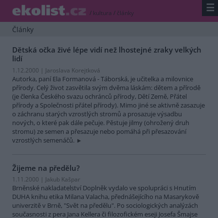
☰
/
kultura
/
články
Články
Dětská očka živé lépe vidí než lhostejné zraky velkých
lidí
1.12.2000 | Jaroslava Korejtková
Autorka, paní Ela Formanová - Táborská, je učitelka a milovnice
přírody. Celý život zasvětila svým dvěma láskám: dětem a přírodě
(je členka Českého svazu ochránců přírody, Dětí Země, Přátel
přírody a Společnosti přátel přírody). Mimo jiné se aktivně zasazuje
o záchranu starých vzrostlých stromů a prosazuje výsadbu
nových, o které pak dále pečuje. Pěstuje jilmy (ohrožený druh
stromu) ze semen a přesazuje nebo pomáhá při přesazování
vzrostlých semenáčů.
Žijeme na předělu?
1.11.2000 | Jakub Kašpar
Brněnské nakladatelství Doplněk vydalo ve spolupráci s Hnutím
DUHA knihu etika Milana Valacha, přednášejícího na Masarykově
univerzitě v Brně, "Svět na předělu". Po sociologických analýzách
současnosti z pera Jana Kellera či filozofickém eseji Josefa Šmajse