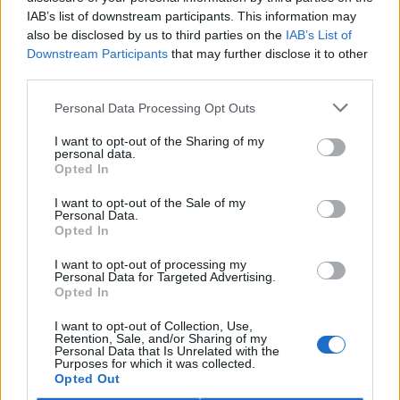
Dejmal, Jan Piňos, Daniel Vondrouš...) se snaží vysvětlit čtenáři
IAB’s list of downstream participants. This information may
pojem kulturní krajina a nutnost její ochrany.
also be disclosed by us to third parties on the
IAB’s List of
Downstream Participants
that may further disclose it to other
third parties.
Proč lidé stárnou?
1.7.2000 | Lucie Domonkošová
Personal Data Processing Opt Outs
Všichni stárneme. S tímto nezvratitelným faktem se musí vyrovnat
každý člověk. Jsou však pravidla stárnutí dána, nebo je můžeme
I want to opt-out of the Sharing of my
změnit? Jsou tu vůbec nějaká pravidla? Na tyto a další otázky se
personal data.
pokouší odpovědět Steven N. Austad v knize "Proč stárneme".
Opted In
I want to opt-out of the Sale of my
Být rolníkem není přežitek
Personal Data.
Opted In
16.6.2000 | Jan Bouchal
Několik hektarů polí, možná kousek lesa za vsí a malé hospodářství
I want to opt-out of processing my
ve chlévě. Spousta dřiny, strach o úrodu, boj s úřady. Oplátkou
Personal Data for Targeted Advertising.
život na vlastním, pocit jistoty, pocit sounáležitosti s místem, s
Opted In
krajinou.
I want to opt-out of Collection, Use,
Retention, Sale, and/or Sharing of my
Recepty pro příští století
Personal Data that Is Unrelated with the
Purposes for which it was collected.
1.5.2000 | Jakub Kašpar
Opted Out
Podtitul knihy bývalého předsedy německé sociální demokracie a