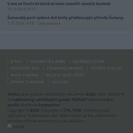
V zoo ve Dvoře Králové se letos rozsvítil vánoční baobab
15.12.2016 10:15
Šumavský park vydává dvě knihy představující přírodu Šumavy
5.12.2016 19:18 | Lada Pešková
O NÁS
NOVINKY NA WEBU
INZERUJTE U NÁS
PODPOŘTE NÁS
PŘEBÍRÁNÍ OBSAHU
TIŠTĚNÝ EKOLIST
MAPA STRÁNEK
DEJTE O SOBĚ VĚDĚT
ZPRÁVY E-MAILEM
COOKIES
Ekolist.cz
je vydáván občanským sdružením
BEZK
. ISSN 1802-9019.
Za
webhosting
a
publikační systém TOOLKIT
děkujeme
Ecn
studiu
. Navštivte
Ecomonitor
.
Copyright ©
BEZK
. Copyright ©
ČTK
,
TASR
. Všechna práva
vyhrazena. Publikování nebo šíření obsahu je bez předchozího
souhlasu držitele autorských práv zakázáno.