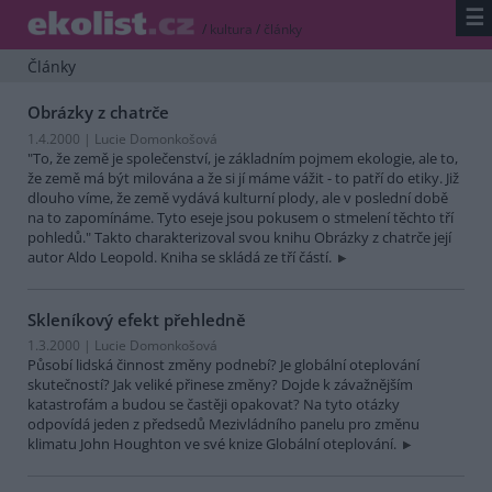
☰
/
kultura
/
články
Články
Obrázky z chatrče
1.4.2000 | Lucie Domonkošová
"To, že země je společenství, je základním pojmem ekologie, ale to,
že země má být milována a že si jí máme vážit - to patří do etiky. Již
dlouho víme, že země vydává kulturní plody, ale v poslední době
na to zapomínáme. Tyto eseje jsou pokusem o stmelení těchto tří
pohledů." Takto charakterizoval svou knihu Obrázky z chatrče její
autor Aldo Leopold. Kniha se skládá ze tří částí.
Skleníkový efekt přehledně
1.3.2000 | Lucie Domonkošová
Působí lidská činnost změny podnebí? Je globální oteplování
skutečností? Jak veliké přinese změny? Dojde k závažnějším
katastrofám a budou se častěji opakovat? Na tyto otázky
odpovídá jeden z předsedů Mezivládního panelu pro změnu
klimatu John Houghton ve své knize Globální oteplování.