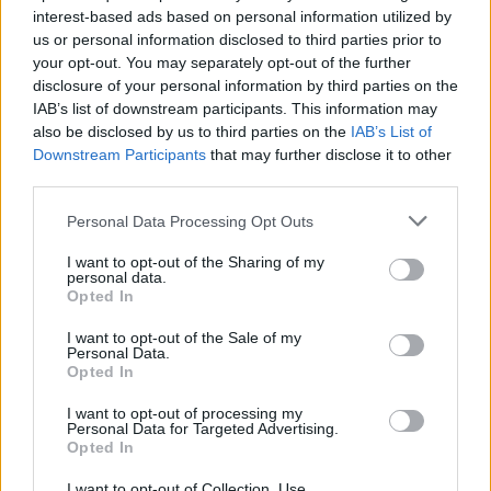
Společnost běžícího pásu
interest-based ads based on personal information utilized by
us or personal information disclosed to third parties prior to
1.12.1999 | Jakub Kašpar
"Eseje o nedávné minulosti a blízké budoucnosti" se jmenuje útlá
your opt-out. You may separately opt-out of the further
brožurka, kterou před několika málo měsíci vydalo pražské
disclosure of your personal information by third parties on the
vydavatelství Fedora Gála G plus G. Knížka chce přiblížit v
IAB’s list of downstream participants. This information may
příspěvcích několika, vesměs populárních, českých intelektuálů
also be disclosed by us to third parties on the
IAB’s List of
(Bělohradský, Gogola, Keller, Petříček a Přibáň), "o čem je"
Downstream Participants
that may further disclose it to other
společnost na přelomu 20. a 21. století a co nás v nejbližší době
third parties.
čeká. Ke cti editorů budiž hned zpočátku řečeno, že kniha nikomu
nikterak nevnucuje ani žádné chmurné vize, ani jásavé předpovědi
světlých zítřků naší globální vesnice. Je spíš jakýmsi zrcadlem
Personal Data Processing Opt Outs
dnešního "postmoderního" filozofického myšlení a také
skutečným odrazem doby, která má vskutku velice daleko k
I want to opt-out of the Sharing of my
přehlednosti a jednoznačnosti a má jen málo co společného s
personal data.
Opted In
černobílou perspektivou světa, v němž se dobré a zlé pozná na
první pohled. Právě dojem nepřebernosti počtu možností nazírání
světa v čase našeho života musí asi zůstat v každém ze čtenářů
I want to opt-out of the Sale of my
Personal Data.
této knížečky.
Opted In
I want to opt-out of processing my
Dobrodružné hry
Personal Data for Targeted Advertising.
1.11.1999 | Lucie Domonkošová
Opted In
Pokud pracujete s dětmi, nebo rádi trávíte svůj volný aktivně a
netradičně, bude se vám jistě hodit kniha Jana Neumana
I want to opt-out of Collection, Use,