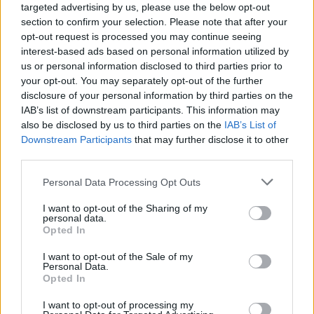
targeted advertising by us, please use the below opt-out
section to confirm your selection. Please note that after your
Úryvek - Pořádek v 16. století
opt-out request is processed you may continue seeing
1.4.1999 | Josef Lacina
interest-based ads based on personal information utilized by
Knížku, z níž vám tentokrát nabízíme úryvek, seženete pouze v
us or personal information disclosed to third parties prior to
antikvariátu. Jde o třídílné, sedmisvazkové dílo prof. Josefa Laciny
your opt-out. You may separately opt-out of the further
"Česká Kronika". Tato kronika vycházela v rozmezí let 1892-96 v
nakladatelství Edv. Beauforta v Praze. Profesor Lacina v ní podává
disclosure of your personal information by third parties on the
české dějiny od nejstarších dob až do roku 1848 velice poutavým a
IAB’s list of downstream participants. This information may
čtivým způsobem, takže všem zájemcům o historii lze jeho dílo jen
also be disclosed by us to third parties on the
IAB’s List of
doporučit.
Downstream Participants
that may further disclose it to other
third parties.
Věda jako ideologie
Personal Data Processing Opt Outs
1.4.1999 | Karel Stibral
Velmi zajímavá a čtivá je kniha vedoucího katedry biologie na
I want to opt-out of the Sharing of my
Harvardu, genetika R.C. Lewontina. Tento přepis rozhlasových
personal data.
přednášek se zabývá nebezpečími, které přináší neopodstatněná
Opted In
víra ve vědu, především molekulární biologii
I want to opt-out of the Sale of my
Personal Data.
Opted In
Sociální ekologie v kostce
1.3.1999 | Hynek Kalvoda
I want to opt-out of processing my
Nejprve autor ve své knize Venkov, města, média definuje pojmy,