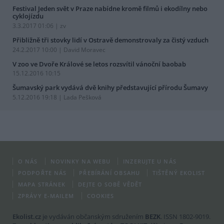
Festival Jeden svět v Praze nabídne kromě filmů i ekodílny nebo
cyklojízdu
3.3.2017 01:06 | zv
Přibližně tři stovky lidí v Ostravě demonstrovaly za čistý vzduch
24.2.2017 10:00 | David Moravec
V zoo ve Dvoře Králové se letos rozsvítil vánoční baobab
15.12.2016 10:15
Šumavský park vydává dvě knihy představující přírodu Šumavy
5.12.2016 19:18 | Lada Pešková
O NÁS
NOVINKY NA WEBU
INZERUJTE U NÁS
PODPOŘTE NÁS
PŘEBÍRÁNÍ OBSAHU
TIŠTĚNÝ EKOLIST
MAPA STRÁNEK
DEJTE O SOBĚ VĚDĚT
ZPRÁVY E-MAILEM
COOKIES
Ekolist.cz
je vydáván občanským sdružením
BEZK
. ISSN 1802-9019.