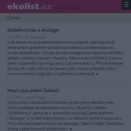
☰
/
kultura
/
články
Články
Globální krize a ekologie
1.9.1999 | Jiří Neustupa
V 90. letech se na českém knižním trhu objevila celá řada titulů
věnovaných globálním problémům lidstva a problematice tzv.
trvale udržitelného rozvoje. Do této kategorie je nepochybně třeba
zařadit i skripta s názvem "Rostliny, lidé a trvale udržitelný život na
Zemi" rostlinného fyziologa prof. Lubomíra Nátra z Přírodovědecké
fakulty UK. I přes silnou konkurenci jde v tomto případě o dílo v
mnoha směrech originální a myšlenkově přínosné.
Hrozí nám zelení fašisté?
1.7.1999 | Jakub Kašpar
Olomoucké nakladatelství Votobia vydalo před několika málo
měsíci publikaci se zajímavým a trochu záhadným titulem
"Ekofašismus". Jedná se o dvě studie sociologů Janet Biehlové
("Ekologie" a modernizace fašismu na německé extrémní pravici) a
Petra Staudenmaiera (Fašistická ekologie: "Zelené křídlo" nacistické
strany a jeho historičtí předchůdci).