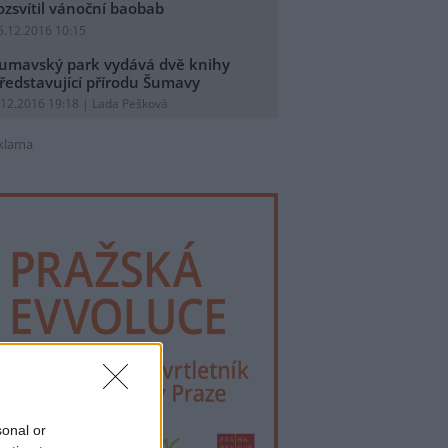
ozsvítil vánoční baobab
5.12.2016 10:15
umavský park vydává dvě knihy
ředstavující přírodu Šumavy
.12.2016 19:18 | Lada Pešková
klama
sonal or