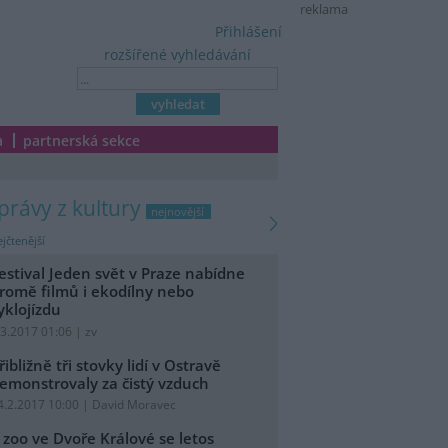
reklama
Přihlášení
rozšířené vyhledávání
a
partnerská sekce
zprávy z kultury
nejnovější
jčtenější
estival Jeden svět v Praze nabídne
romě filmů i ekodílny nebo
yklojízdu
.3.2017 01:06 | zv
řibližně tři stovky lidí v Ostravě
emonstrovaly za čistý vzduch
4.2.2017 10:00 | David Moravec
 zoo ve Dvoře Králové se letos