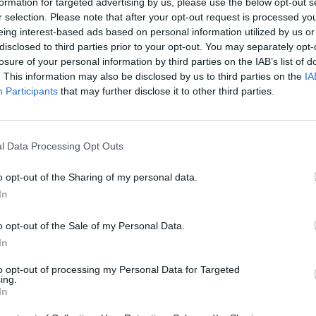
formation for targeted advertising by us, please use the below opt-out s
r selection. Please note that after your opt-out request is processed y
eing interest-based ads based on personal information utilized by us or
disclosed to third parties prior to your opt-out. You may separately opt-
losure of your personal information by third parties on the IAB’s list of
rek
. This information may also be disclosed by us to third parties on the
IA
edl jsem ho a položil si na dlaň.
Participants
that may further disclose it to other third parties.
odlétá pryč. Vyslovím jeho
a. Teď tu v okolí stromu
l Data Processing Opt Outs
o opt-out of the Sharing of my personal data.
In
o opt-out of the Sale of my Personal Data.
In
úryvek, seženete pouze v
ové dílo prof. Josefa Laciny
to opt-out of processing my Personal Data for Targeted
a v rozmezí let 1892-96 v
ing.
In
 Profesor Lacina v ní podává
 roku 1848 velice poutavým a