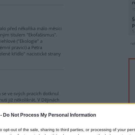
r
1
Š
p
alo před několika málo měsíci
5
dným titulem "Ekofašismus".
iehlové ("Ekologie" a
re
mní pravici) a Petra
lené křídlo" nacistické strany
n se ve svých pracích dotknul
tí již několikrát. V Dějinách
noho ekologických myslitelů
ološíleného fakíra, který
 -
Do Not Process My Personal Information
veprolití, v Dějinách
uť nevládních organizací k
to opt-out of the sale, sharing to third parties, or processing of your per
ího antisemitismu.