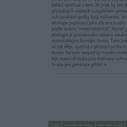
(vědu) spočíval v tom, že jinak by jen
příslušných místech s úspěchem prosaz
ochranářské spolky byly militantní. Ne
ekologie pojímaná jako obrana rostlin 
podle autora "materialistická". Mysle
ekologie je prosazování názoru: neubí
mimolidským formám života. Také jse
se tak děje, spočívá v přiznání urči
života. Na tom nespatřuji mnoho mater
být materialistická jiná motivace ochr
života pro generace příští?
o nás
novinky na webu
inzerujte u nás