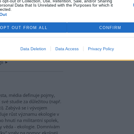
o opt-out of Collection, Use, Retention, Sale, and/or Sharing
o historii lze jeho dílo jen
ersonal Data that Is Unrelated with the Purposes for which it
lected.
Out
OPT OUT FROM ALL
CONFIRM
ího katedry biologie na
Data Deletion
Data Access
Privacy Policy
nto přepis rozhlasových
é přináší neopodstatněná víra
gii
sta, média definuje pojmy,
 své studie za důležitou (např.
ci). Zabývá se i vývojem
ětluje růst významu ekologie v
 hnutí na militantní spolek,
ty věda - ekologie. Domnívám
lky" vzaly na pomoc ekologii