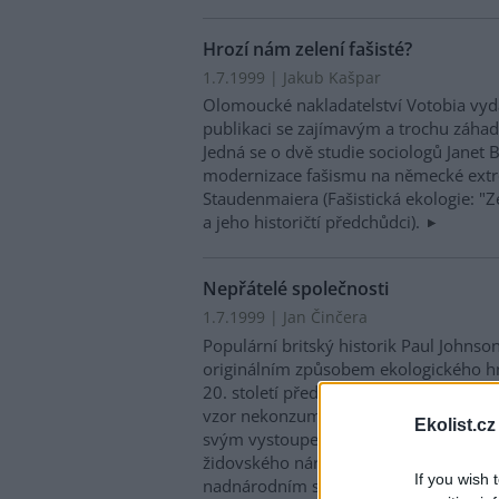
Hrozí nám zelení fašisté?
1.7.1999 | Jakub Kašpar
Olomoucké nakladatelství Votobia vyd
publikaci se zajímavým a trochu záha
Jedná se o dvě studie sociologů Janet B
modernizace fašismu na německé extré
Staudenmaiera (Fašistická ekologie: "Ze
a jeho historičtí předchůdci).
Nepřátelé společnosti
1.7.1999 | Jan Činčera
Populární britský historik Paul Johnso
originálním způsobem ekologického hnu
20. století představil Gándího (pro m
vzor nekonzumnosti a tolerance) jako p
Ekolist.cz
svým vystoupením způsobil zbytečné kr
židovského národa zase odvozuje nech
If you wish 
nadnárodním společnostem od latentn