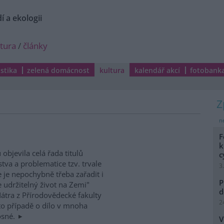
í a ekologii
ltura
/
články
istika
zelená domácnost
kultura
kalendář akcí
fotobank
ne
F
k
objevila celá řada titulů
c
va a problematice tzv. trvale
3
e je nepochybně třeba zařadit i
P
e udržitelný život na Zemi"
d
átra z Přírodovědecké fakulty
2
to případě o dílo v mnoha
osné.
V