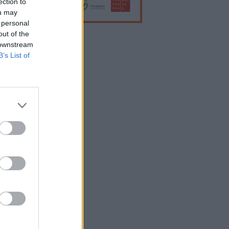
ection to
ou may
 personal
out of the
 downstream
lama
B’s List of