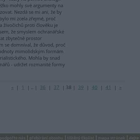
 těžko mohly své argumenty na
ovat. Nezdá se mi ani, že by
bylo mi zcela zřejmé, proč
a živočichů proti člověku je
l jsem, že smyslem ochranářské
rat zbytečně prostor
m se domníval, že důvod, proč
té hodnoty mimolidským formám
ialistického. Mohla by snad
anářů - udržet rozmanité formy
«
|
1
|
..
|
36
|
37
|
38
|
39
|
40
|
41
|
»
podpořte nás
přebírání obsahu
tištěný Ekolist
mapa stránek
dejte