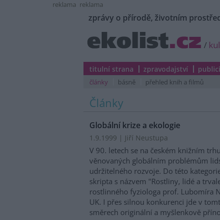
reklama
reklama
zprávy o přírodě, životním prostřed
/
ku
titulní strana
zpravodajství
public
články
básně
přehled knih a filmů
Články
Globální krize a ekologie
1.9.1999 | Jiří Neustupa
V 90. letech se na českém knižním trhu 
věnovaných globálním problémům lidst
udržitelného rozvoje. Do této kategori
skripta s názvem "Rostliny, lidé a trval
rostlinného fyziologa prof. Lubomíra N
UK. I přes silnou konkurenci jde v tom
směrech originální a myšlenkově přín