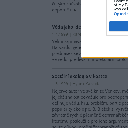
I want t
čtivým způsobem, takže všem zájemcům 
of my P
was col
doporučit.
Opted 
Věda jako ideologie
1.4.1999 | Karel Stibral
Velmi zajímavá a čtivá je kniha vedouc
Harvardu, genetika R.C. Lewontina. Te
přednášek se zabývá nebezpečími, kter
ve vědu, především molekulární biolo
Sociální ekologie v kostce
1.3.1999 | Hynek Kalvoda
Nejprve autor ve své knize Venkov, mě
jejichž znalost považuje pro pochopení
definuje vědu, hru, problém, participa
popularity ekologie. B. Blažek si vysv
závratně rychlé přeměně ochranářského
kterému posloužila pro jeho argumen
se, že důvod, proč si "ochranářské spo