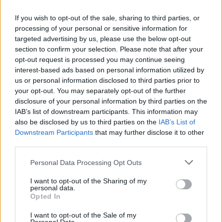
tetanus. Jsou mnohem horší než lupiči, neboť se před nimi nelze
pojistit a nelze je ani zažalovat. Skromní sabotéři prosperity jsou
If you wish to opt-out of the sale, sharing to third parties, or
vrcholně cyničtí, neboť okrádají své bližní o zisk a po trestněprávní
stránce přitom vůbec nic neriskují.
processing of your personal or sensitive information for
targeted advertising by us, please use the below opt-out
section to confirm your selection. Please note that after your
Hrou k odpovědnosti
opt-out request is processed you may continue seeing
1.12.1998 | Kateřina Ondřejová
interest-based ads based on personal information utilized by
Celkem 101 konkrétních her je zde rozděleno do tří částí a osmi
us or personal information disclosed to third parties prior to
kapitol. I když je tato kniha určena především pro učitele a
your opt-out. You may separately opt-out of the further
vychovatele dětí od deseti let a mládeže, kteří chtějí posílit
disclosure of your personal information by third parties on the
sebedůvěru žáků a pomoci jim přijmout odpovědnost za své
IAB’s list of downstream participants. This information may
názory i práci, najde v ní zajímavá doporučení každý, kdo chce
vyrůst v silnou a zodpovědnou osobnost.
also be disclosed by us to third parties on the
IAB’s List of
Downstream Participants
that may further disclose it to other
third parties.
Dřevo krásných stromů
1.11.1998 | Karel Stibral
Personal Data Processing Opt Outs
O tom, jak může být krásné "obyčejné" dřevo, se můžete na vlastní
oči přesvědčit při shlédnutí výborné výstavy Dřevo krásných
I want to opt-out of the Sharing of my
stromů v Národním muzeu. Řezbář Martin Patřičný (1955) zde
personal data.
Opted In
mnoha zajímavými způsoby nejenom ukazuje, ale i učí, jak se
nadchnout pro půvaby stromů, dřeva a dřevěných výrobků.
I want to opt-out of the Sale of my