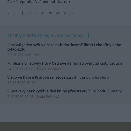
České republice", záměr publikace.
«
|
1
|
..
|
36
|
37
|
38
|
39
|
40
|
41
|
»
zprávy z kultury
nejnovější
nejčtenější
Festival Jeden svět v Praze nabídne kromě filmů i ekodílny nebo
cyklojízdu
3.3.2017 01:06 | zv
Přibližně tři stovky lidí v Ostravě demonstrovaly za čistý vzduch
24.2.2017 10:00 | David Moravec
V zoo ve Dvoře Králové se letos rozsvítil vánoční baobab
15.12.2016 10:15
Šumavský park vydává dvě knihy představující přírodu Šumavy
5.12.2016 19:18 | Lada Pešková