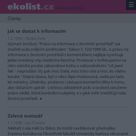
☰
/
kultura
/
články
Články
Jak se dostat k informacím
1.2.1999 | Radek Svítil
Význam brožury "Právo na informace o životním prostředí" (se
značně suše znějícím podtitulem "Zákon č. 123/1998 Sb., o právu na
informace o životním prostředí s komentářem) nejlépe vystihuje
jeden kreslený vtip Vladimíra Renčína. Prodavač v knihkupectví na
něm odmítá prodat zákazníkovi knihu s odůvodněním: "Už jsem
řek' - neprodám. Vy pak moc čtete, moc toho víte a moc do všeho
kecáte." Stejná obava, byť o něco lépe maskovaná, vedla po řadu
let ministry, úředníky, poslance i zástupce komerční sféry k tomu,
aby občanům upírali - Listinou základních práv a svobod zaručené -
právo vědět, které konkrétní subjekty a v jaké míře znečišťují naše
životní prostředí.
Zelená svatozář
1.1.1999 | Jan Činčera
Někteří z nás měli to štěstí, že mohli navštěvovat přednášky
Erazima Koháka na Filosofické fakultě University Karlovy věnované