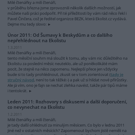
Milé čtenářky a milí čtenáři,
v průběhu března jsme zprovoznili několik dalších možností, jak
můžete naši práci podpořit. Při té příležitosti by vám rád něco řekl i
Pavel Činčera, což je ředitel organizce BEZK, která Ekolist.cz vydává.
Dejme mu tedy slovo:
Únor 2011: Od Šumavy k Beskydům a co dalšího
nepřehlédnout na Ekolistu
1.3.2011
Milé čtenářky a milí čtenáři,
tento měsíční souhrn má sloužit k tomu, aby vám nic důležitého na
Ekolistu za poslední měsíc neuteklo, ale už poněkolikáté mám
pocit, že stejně na něco zapomenu. Nejlepší přece jen vždycky
bude si to tady prohlédnout, zkusit se v tom zorientovat (
tady je
stručný návod
, není to tak těžké:-) a pak už si hlídat nové přírůstky.
Ale já vím, ono je fajn se nechat zlehka navést, takže pár tipů máme
i tentokrát.
Leden 2011: Rozhovory s diskusemi a další doporučení,
co nevynechat na Ekolistu
1.2.2011
Milé čtenářky a milí čtenáři,
je tady další ohlédnutí za minulým měsícem. Co bylo v lednu 2011
jiné než v ostatních měsících? Zapomenout bychom jistě neměli na