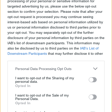
processing of your personal or sensitive information for
Michálka, aby kompromitující nahrávky zničil. Co vévodilo
targeted advertising by us, please use the below opt-out
zpravodajství Ekolistu v prosinci 2010, tak jistě není těžké
uhodnout. Ano, byla to
rezignace ministra na svůj post
.
section to confirm your selection. Please note that after your
opt-out request is processed you may continue seeing
Listopad 2010 v Ekolistu: Ulovení Jana Rybáře a pár
interest-based ads based on personal information utilized by
tipů na dobré čtení
us or personal information disclosed to third parties prior to
1.12.2010
your opt-out. You may separately opt-out of the further
Milé čtenářky a milí čtenáři,
disclosure of your personal information by third parties on the
skoro celý listopad jsme se v programu Nadace Vodafone Rok jinak
IAB’s list of downstream participants. This information may
snažili získat do naší redakce Jana Rybáře. Nakonec se to povedlo a
also be disclosed by us to third parties on the
IAB’s List of
od ledna bude tento zkušený novinář (má za sebou 12 let v Mladé
frontě DNES, mimo jiné jako vedoucí zahraničního oddělení, v roce
Downstream Participants
that may further disclose it to other
2004 se stal absolutním vítězem Czech Press Photo) součástí
third parties.
našeho týmu. Těšíme se na to a doufáme, že
proměna, kterou
Ekolist.cz díky této spolupráci projde
, potěší i vás.
Personal Data Processing Opt Outs
Co nepropásnout na Ekolistu – říjen 2010
I want to opt-out of the Sharing of my
personal data.
1.11.2010
Opted In
Milé čtenářky a milí čtenáři,
možná čtete Ekolist.cz jen občas, a proto je tady po měsíci zase
představení článků, které by Vám neměly uniknout. Z říjnové várky
I want to opt-out of the Sale of my
Personal Data.
chci nejdřív upozornit na dva texty pro trpělivější čtenáře.
Opted In
Září 2010