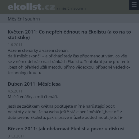
☰
/
měsíční souhrn
Měsíční souhrn
Květen 2011: Co nepřehlédnout na Ekolistu (a co na to
statistiky)
1.6.2011
Vážené čtenářky a vážení čtenáři,
další měsíc skončil – a přichází tedy čas připomenout vám, co vše
se v něm odehrálo na stránkách Ekolistu. Tentokrát jsme pro tento
„best of“ přehled užili metodu přímo vědeckou, případně vědecko-
technologickou.
Duben 2011: Měsíc lesa
4.5.2011
Milé čtenářky a milí čtenáři,
jestli se začátkem května pociťujete mírně narůstající pocit
nejistoty z toho, že na webu ještě stále není měsíční „best of“ z
dubnového Ekolistu, pak si právě můžete oddechnout. Je tu!
Březen 2011: Jak obdarovat Ekolist a pozor u diskusí
31.3.2011