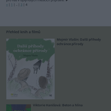
pro vás v uplynulých měsících připravili.
«
|
1
|
..
|
3
|
4
Přehled knih a filmů
Mojmír Vlašín: Další příhody
ochránce přírody
Viktorie Hanišová: Beton a hlína