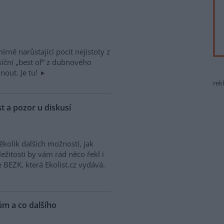
írně narůstající pocit nejistoty z
síční „best of“ z dubnového
nout. Je tu!
rek
t a pozor u diskusí
kolik dalších možností, jak
ležitosti by vám rád něco řekl i
e BEZK, která Ekolist.cz vydává.
m a co dalšího