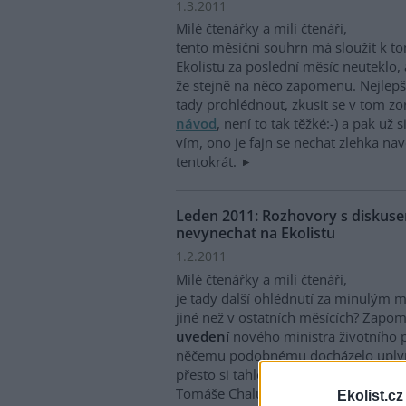
1.3.2011
Milé čtenářky a milí čtenáři,
tento měsíční souhrn má sloužit k t
Ekolistu za poslední měsíc neuteklo,
že stejně na něco zapomenu. Nejlepší
tady prohlédnout, zkusit se v tom zor
návod
, není to tak těžké:-) a pak už s
vím, ono je fajn se nechat zlehka nav
tentokrát.
Leden 2011: Rozhovory s diskusem
nevynechat na Ekolistu
1.2.2011
Milé čtenářky a milí čtenáři,
je tady další ohlédnutí za minulým 
jiné než v ostatních měsících? Zapo
uvedení
nového ministra životního p
něčemu podobnému docházelo uplynul
přesto si tahle událost stále drží pun
Tomáše Chalupy do úřadu se ovšem r
Ekolist.cz