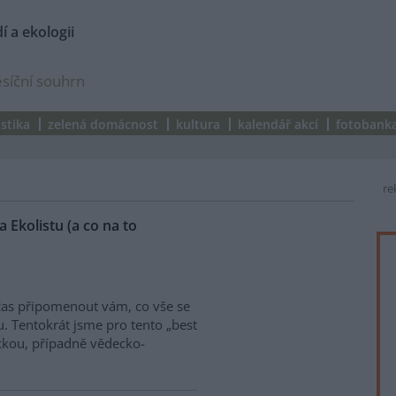
í a ekologii
síční souhrn
istika
zelená domácnost
kultura
kalendář akcí
fotobank
re
 Ekolistu (a co na to
y čas připomenout vám, co vše se
. Tentokrát jsme pro tento „best
ckou, případně vědecko-