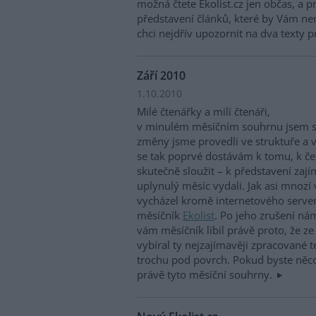
možná čtete Ekolist.cz jen občas, a p
představení článků, které by Vám ne
chci nejdřív upozornit na dva texty pr
Září 2010
1.10.2010
Milé čtenářky a milí čtenáři,
v minulém měsíčním souhrnu jsem se
změny jsme provedli ve struktuře a v
se tak poprvé dostávám k tomu, k č
skutečně sloužit – k představení zají
uplynulý měsíc vydali. Jak asi mnozí 
vycházel kromě internetového serveru
měsíčník
Ekolist
. Po jeho zrušení ná
vám měsíčník líbil právě proto, že z
vybíral ty nejzajímavěji zpracované te
trochu pod povrch. Pokud byste něco
právě tyto měsíční souhrny.