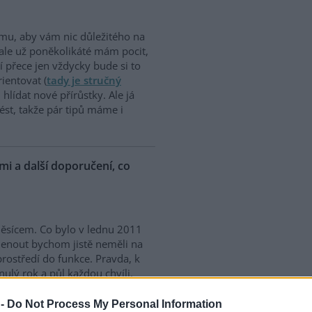
omu, aby vám nic důležitého na
 ale už poněkolikáté mám pocit,
 přece jen vždycky bude si to
ientovat (
tady je stručný
i hlídat nové přírůstky. Ale já
ést, takže pár tipů máme i
i a další doporučení, co
měsícem. Co bylo v lednu 2011
menout bychom jistě neměli na
rostředí do funkce. Pravda, k
ý rok a půl každou chvíli,
c jisté výjimečnosti. S nástupen
ozpoutala zajímavá debata.
 -
Do Not Process My Personal Information