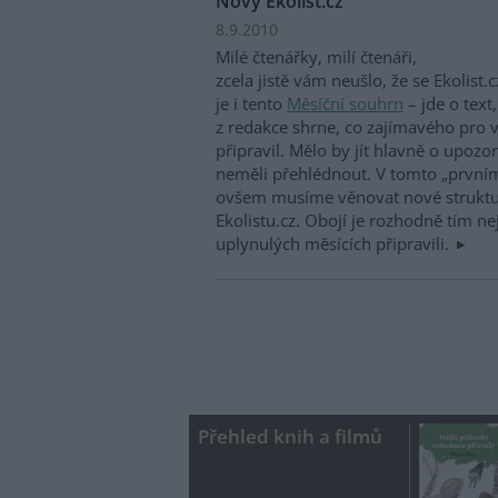
Nový Ekolist.cz
8.9.2010
Milé čtenářky, milí čtenáři,
zcela jistě vám neušlo, že se Ekolist
je i tento
Měsíční souhrn
– jde o tex
z redakce shrne, co zajímavého pro v
připravil. Mělo by jít hlavně o upozo
neměli přehlédnout. V tomto „první
ovšem musíme věnovat nové struktuř
Ekolistu.cz. Obojí je rozhodně tím n
uplynulých měsících připravili.
Přehled knih a filmů