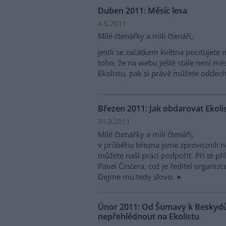
Duben 2011: Měsíc lesa
4.5.2011
Milé čtenářky a milí čtenáři,
jestli se začátkem května pociťujete m
toho, že na webu ještě stále není mě
Ekolistu, pak si právě můžete oddech
Březen 2011: Jak obdarovat Ekolis
31.3.2011
Milé čtenářky a milí čtenáři,
v průběhu března jsme zprovoznili ně
můžete naši práci podpořit. Při té pří
Pavel Činčera, což je ředitel organizc
Dejme mu tedy slovo:
Únor 2011: Od Šumavy k Beskydů
nepřehlédnout na Ekolistu