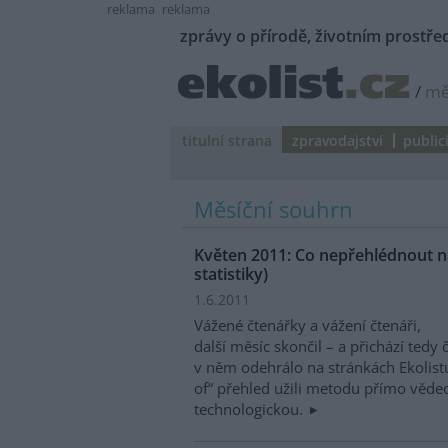
reklama
reklama
zprávy o přírodě, životním prostřed
/
mě
titulní strana
zpravodajství
public
Měsíční souhrn
Květen 2011: Co nepřehlédnout na
statistiky)
1.6.2011
Vážené čtenářky a vážení čtenáři,
další měsíc skončil – a přichází ted
v něm odehrálo na stránkách Ekolistu
of“ přehled užili metodu přímo věde
technologickou.