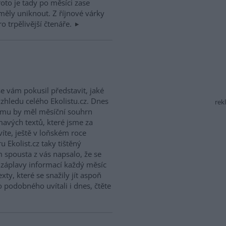
roto je tady po měsíci zase
měly uniknout. Z říjnové várky
o trpělivější čtenáře.
 vám pokusil představit, jaké
zhledu celého Ekolistu.cz. Dnes
rek
emu by měl měsíční souhrn
mavých textů, které jsme za
víte, ještě v loňském roce
 Ekolist.cz taky tištěný
m spousta z vás napsalo, že se
e záplavy informací každý měsíc
xty, které se snažily jít aspoň
 podobného uvítali i dnes, čtěte