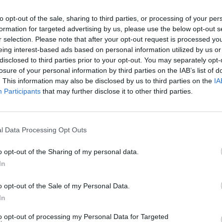
é organizace splupracovat? Podle
vat stejně jako s jakýmkoli
to opt-out of the sale, sharing to third parties, or processing of your per
 Jiní ho ovšem považují za tak
formation for targeted advertising by us, please use the below opt-out s
by s ním spolupráce byla
r selection. Please note that after your opt-out request is processed y
této
debatě Ekolistu
.
eing interest-based ads based on personal information utilized by us or
disclosed to third parties prior to your opt-out. You may separately opt-
losure of your personal information by third parties on the IAB’s list of
kolistu a hodně zdaru v novém
. This information may also be disclosed by us to third parties on the
IA
Participants
that may further disclose it to other third parties.
stra životního prostředí. Když
al, odmítal byť jen slůvkem
l Data Processing Opt Outs
esortu chystá. Následovala
m ministr absolutně věřil. Jedním
o opt-out of the Sharing of my personal data.
n Knetig. Jak se ovšem ukázalo na
In
ivotního prostředí Libora
hlásil ke kradení státních peněz
o opt-out of the Sale of my Personal Data.
ěru angažovat i v resortu
In
adce mohl Pavel Drobil jen těžko
le fondu Michálka, aby
to opt-out of processing my Personal Data for Targeted