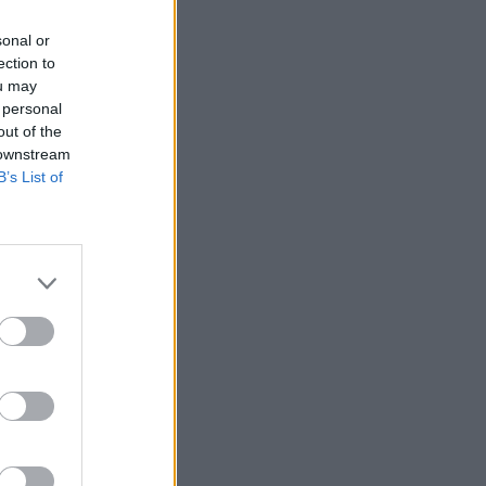
sonal or
ection to
ou may
 personal
out of the
 downstream
B’s List of