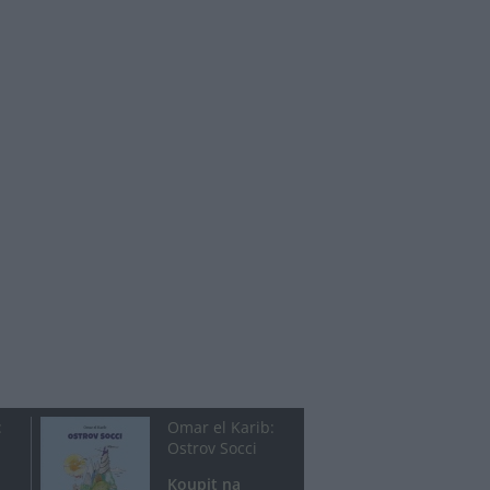
:
Omar el Karib:
Ostrov Socci
Koupit na