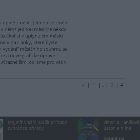
.cz úplně změnil. Jednou ze změn
t, v němž jednou měsíčně někdo
ás Ekolist v uplynulém měsíci
rnění na články, které byste
m vydání“ měsíčního souhrnu se
e a nové grafické úpravě
ejvýraznějším, co jsme pro vás v
«
|
1
|
..
|
3
|
4
Mojmír Vlašín: Další příhody
Viktorie Hanišová
ochránce přírody
Beton a hlína
Koupit na