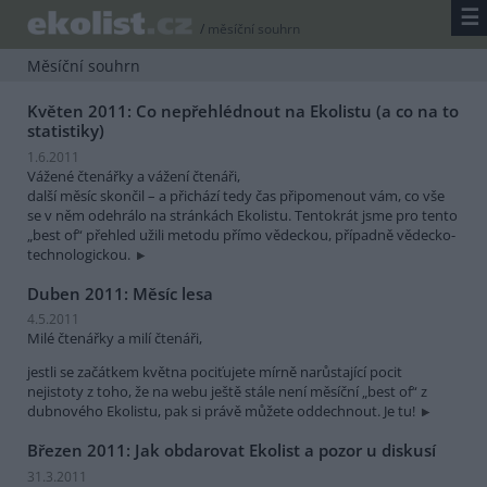
☰
/
měsíční souhrn
Měsíční souhrn
Květen 2011: Co nepřehlédnout na Ekolistu (a co na to
statistiky)
1.6.2011
Vážené čtenářky a vážení čtenáři,
další měsíc skončil – a přichází tedy čas připomenout vám, co vše
se v něm odehrálo na stránkách Ekolistu. Tentokrát jsme pro tento
„best of“ přehled užili metodu přímo vědeckou, případně vědecko-
technologickou.
Duben 2011: Měsíc lesa
4.5.2011
Milé čtenářky a milí čtenáři,
jestli se začátkem května pociťujete mírně narůstající pocit
nejistoty z toho, že na webu ještě stále není měsíční „best of“ z
dubnového Ekolistu, pak si právě můžete oddechnout. Je tu!
Březen 2011: Jak obdarovat Ekolist a pozor u diskusí
31.3.2011