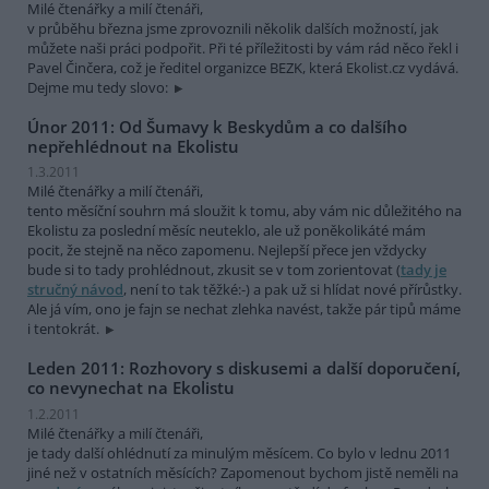
Milé čtenářky a milí čtenáři,
v průběhu března jsme zprovoznili několik dalších možností, jak
můžete naši práci podpořit. Při té příležitosti by vám rád něco řekl i
Pavel Činčera, což je ředitel organizce BEZK, která Ekolist.cz vydává.
Dejme mu tedy slovo:
Únor 2011: Od Šumavy k Beskydům a co dalšího
nepřehlédnout na Ekolistu
1.3.2011
Milé čtenářky a milí čtenáři,
tento měsíční souhrn má sloužit k tomu, aby vám nic důležitého na
Ekolistu za poslední měsíc neuteklo, ale už poněkolikáté mám
pocit, že stejně na něco zapomenu. Nejlepší přece jen vždycky
bude si to tady prohlédnout, zkusit se v tom zorientovat (
tady je
stručný návod
, není to tak těžké:-) a pak už si hlídat nové přírůstky.
Ale já vím, ono je fajn se nechat zlehka navést, takže pár tipů máme
i tentokrát.
Leden 2011: Rozhovory s diskusemi a další doporučení,
co nevynechat na Ekolistu
1.2.2011
Milé čtenářky a milí čtenáři,
je tady další ohlédnutí za minulým měsícem. Co bylo v lednu 2011
jiné než v ostatních měsících? Zapomenout bychom jistě neměli na