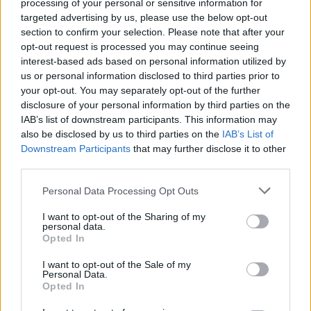
processing of your personal or sensitive information for
Michálka, aby kompromitující nahrávky zničil. Co vévodilo
targeted advertising by us, please use the below opt-out
zpravodajství Ekolistu v prosinci 2010, tak jistě není těžké
uhodnout. Ano, byla to
rezignace ministra na svůj post
.
section to confirm your selection. Please note that after your
opt-out request is processed you may continue seeing
Listopad 2010 v Ekolistu: Ulovení Jana Rybáře a pár
interest-based ads based on personal information utilized by
tipů na dobré čtení
us or personal information disclosed to third parties prior to
1.12.2010
your opt-out. You may separately opt-out of the further
Milé čtenářky a milí čtenáři,
disclosure of your personal information by third parties on the
skoro celý listopad jsme se v programu Nadace Vodafone Rok jinak
IAB’s list of downstream participants. This information may
snažili získat do naší redakce Jana Rybáře. Nakonec se to povedlo a
also be disclosed by us to third parties on the
IAB’s List of
od ledna bude tento zkušený novinář (má za sebou 12 let v Mladé
frontě DNES, mimo jiné jako vedoucí zahraničního oddělení, v roce
Downstream Participants
that may further disclose it to other
2004 se stal absolutním vítězem Czech Press Photo) součástí
third parties.
našeho týmu. Těšíme se na to a doufáme, že
proměna, kterou
Ekolist.cz díky této spolupráci projde
, potěší i vás.
Personal Data Processing Opt Outs
Co nepropásnout na Ekolistu – říjen 2010
I want to opt-out of the Sharing of my
personal data.
1.11.2010
Opted In
Milé čtenářky a milí čtenáři,
možná čtete Ekolist.cz jen občas, a proto je tady po měsíci zase
představení článků, které by Vám neměly uniknout. Z říjnové várky
I want to opt-out of the Sale of my
Personal Data.
chci nejdřív upozornit na dva texty pro trpělivější čtenáře.
Opted In
Září 2010