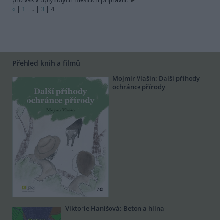
pro vás v uplynulých měsících připravili.
«
|
1
|
..
|
3
|
4
Přehled knih a filmů
Mojmír Vlašín: Další příhody
ochránce přírody
Viktorie Hanišová: Beton a hlína