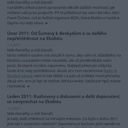
Milé čtenářky a milí čtenáři,
v průběhu března jsme zprovoznili několik dalších možností, jak
můžete naši práci podpořit. Při té příležitosti by vám rád něco řekl i
Pavel Činčera, což je ředitel organizce BEZK, která Ekolist.cz vydává.
Dejme mu tedy slovo:
Únor 2011: Od Šumavy k Beskydům a co dalšího
nepřehlédnout na Ekolistu
1.3.2011
Milé čtenářky a milí čtenáři,
tento měsíční souhrn má sloužit k tomu, aby vám nic důležitého na
Ekolistu za poslední měsíc neuteklo, ale už poněkolikáté mám
pocit, že stejně na něco zapomenu. Nejlepší přece jen vždycky
bude si to tady prohlédnout, zkusit se v tom zorientovat (
tady je
stručný návod
, není to tak těžké:-) a pak už si hlídat nové přírůstky.
Ale já vím, ono je fajn se nechat zlehka navést, takže pár tipů máme
i tentokrát.
Leden 2011: Rozhovory s diskusemi a další doporučení,
co nevynechat na Ekolistu
1.2.2011
Milé čtenářky a milí čtenáři,
je tady další ohlédnutí za minulým měsícem. Co bylo v lednu 2011
jiné než v ostatních měsících? Zapomenout bychom jistě neměli na