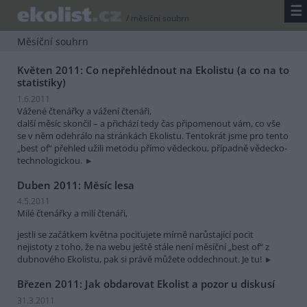
☰
/
měsíční souhrn
Měsíční souhrn
Květen 2011: Co nepřehlédnout na Ekolistu (a co na to
statistiky)
1.6.2011
Vážené čtenářky a vážení čtenáři,
další měsíc skončil – a přichází tedy čas připomenout vám, co vše
se v něm odehrálo na stránkách Ekolistu. Tentokrát jsme pro tento
„best of“ přehled užili metodu přímo vědeckou, případně vědecko-
technologickou.
Duben 2011: Měsíc lesa
4.5.2011
Milé čtenářky a milí čtenáři,
jestli se začátkem května pociťujete mírně narůstající pocit
nejistoty z toho, že na webu ještě stále není měsíční „best of“ z
dubnového Ekolistu, pak si právě můžete oddechnout. Je tu!
Březen 2011: Jak obdarovat Ekolist a pozor u diskusí
31.3.2011