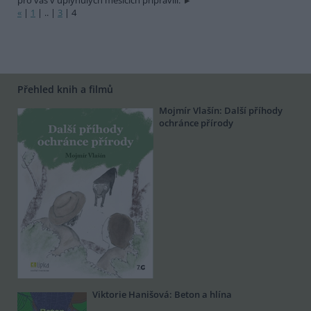
pro vás v uplynulých měsících připravili.
«
|
1
|
..
|
3
|
4
Přehled knih a filmů
Mojmír Vlašín: Další příhody
ochránce přírody
Viktorie Hanišová: Beton a hlína