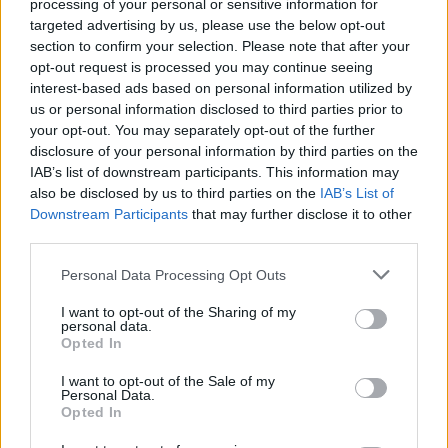
processing of your personal or sensitive information for
Michálka, aby kompromitující nahrávky zničil. Co vévodilo
targeted advertising by us, please use the below opt-out
zpravodajství Ekolistu v prosinci 2010, tak jistě není těžké
uhodnout. Ano, byla to
rezignace ministra na svůj post
.
section to confirm your selection. Please note that after your
opt-out request is processed you may continue seeing
Listopad 2010 v Ekolistu: Ulovení Jana Rybáře a pár
interest-based ads based on personal information utilized by
tipů na dobré čtení
us or personal information disclosed to third parties prior to
1.12.2010
your opt-out. You may separately opt-out of the further
Milé čtenářky a milí čtenáři,
disclosure of your personal information by third parties on the
skoro celý listopad jsme se v programu Nadace Vodafone Rok jinak
IAB’s list of downstream participants. This information may
snažili získat do naší redakce Jana Rybáře. Nakonec se to povedlo a
also be disclosed by us to third parties on the
IAB’s List of
od ledna bude tento zkušený novinář (má za sebou 12 let v Mladé
frontě DNES, mimo jiné jako vedoucí zahraničního oddělení, v roce
Downstream Participants
that may further disclose it to other
2004 se stal absolutním vítězem Czech Press Photo) součástí
third parties.
našeho týmu. Těšíme se na to a doufáme, že
proměna, kterou
Ekolist.cz díky této spolupráci projde
, potěší i vás.
Personal Data Processing Opt Outs
Co nepropásnout na Ekolistu – říjen 2010
I want to opt-out of the Sharing of my
personal data.
1.11.2010
Opted In
Milé čtenářky a milí čtenáři,
možná čtete Ekolist.cz jen občas, a proto je tady po měsíci zase
představení článků, které by Vám neměly uniknout. Z říjnové várky
I want to opt-out of the Sale of my
Personal Data.
chci nejdřív upozornit na dva texty pro trpělivější čtenáře.
Opted In
Září 2010