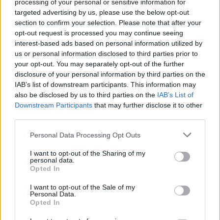
processing of your personal or sensitive information for
Michálka, aby kompromitující nahrávky zničil. Co vévodilo
targeted advertising by us, please use the below opt-out
zpravodajství Ekolistu v prosinci 2010, tak jistě není těžké
uhodnout. Ano, byla to
rezignace ministra na svůj post
.
section to confirm your selection. Please note that after your
opt-out request is processed you may continue seeing
Listopad 2010 v Ekolistu: Ulovení Jana Rybáře a pár
interest-based ads based on personal information utilized by
tipů na dobré čtení
us or personal information disclosed to third parties prior to
1.12.2010
your opt-out. You may separately opt-out of the further
Milé čtenářky a milí čtenáři,
disclosure of your personal information by third parties on the
skoro celý listopad jsme se v programu Nadace Vodafone Rok jinak
IAB’s list of downstream participants. This information may
snažili získat do naší redakce Jana Rybáře. Nakonec se to povedlo a
also be disclosed by us to third parties on the
IAB’s List of
od ledna bude tento zkušený novinář (má za sebou 12 let v Mladé
frontě DNES, mimo jiné jako vedoucí zahraničního oddělení, v roce
Downstream Participants
that may further disclose it to other
2004 se stal absolutním vítězem Czech Press Photo) součástí
third parties.
našeho týmu. Těšíme se na to a doufáme, že
proměna, kterou
Ekolist.cz díky této spolupráci projde
, potěší i vás.
Personal Data Processing Opt Outs
Co nepropásnout na Ekolistu – říjen 2010
I want to opt-out of the Sharing of my
personal data.
1.11.2010
Opted In
Milé čtenářky a milí čtenáři,
možná čtete Ekolist.cz jen občas, a proto je tady po měsíci zase
představení článků, které by Vám neměly uniknout. Z říjnové várky
I want to opt-out of the Sale of my
Personal Data.
chci nejdřív upozornit na dva texty pro trpělivější čtenáře.
Opted In
Září 2010