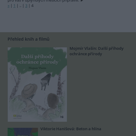
pro vás v uplynulých měsících připravili.
«
|
1
|
..
|
3
|
4
Přehled knih a filmů
Mojmír Vlašín: Další příhody
ochránce přírody
Viktorie Hanišová: Beton a hlína