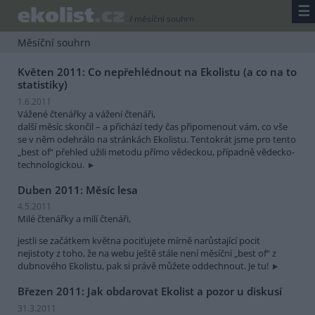
☰
/
měsíční souhrn
Měsíční souhrn
Květen 2011: Co nepřehlédnout na Ekolistu (a co na to
statistiky)
1.6.2011
Vážené čtenářky a vážení čtenáři,
další měsíc skončil – a přichází tedy čas připomenout vám, co vše
se v něm odehrálo na stránkách Ekolistu. Tentokrát jsme pro tento
„best of“ přehled užili metodu přímo vědeckou, případně vědecko-
technologickou.
Duben 2011: Měsíc lesa
4.5.2011
Milé čtenářky a milí čtenáři,
jestli se začátkem května pociťujete mírně narůstající pocit
nejistoty z toho, že na webu ještě stále není měsíční „best of“ z
dubnového Ekolistu, pak si právě můžete oddechnout. Je tu!
Březen 2011: Jak obdarovat Ekolist a pozor u diskusí
31.3.2011