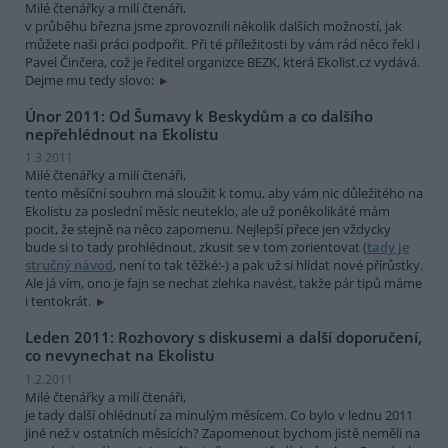
Milé čtenářky a milí čtenáři,
v průběhu března jsme zprovoznili několik dalších možností, jak
můžete naši práci podpořit. Při té příležitosti by vám rád něco řekl i
Pavel Činčera, což je ředitel organizce BEZK, která Ekolist.cz vydává.
Dejme mu tedy slovo:
Únor 2011: Od Šumavy k Beskydům a co dalšího
nepřehlédnout na Ekolistu
1.3.2011
Milé čtenářky a milí čtenáři,
tento měsíční souhrn má sloužit k tomu, aby vám nic důležitého na
Ekolistu za poslední měsíc neuteklo, ale už poněkolikáté mám
pocit, že stejně na něco zapomenu. Nejlepší přece jen vždycky
bude si to tady prohlédnout, zkusit se v tom zorientovat (
tady je
stručný návod
, není to tak těžké:-) a pak už si hlídat nové přírůstky.
Ale já vím, ono je fajn se nechat zlehka navést, takže pár tipů máme
i tentokrát.
Leden 2011: Rozhovory s diskusemi a další doporučení,
co nevynechat na Ekolistu
1.2.2011
Milé čtenářky a milí čtenáři,
je tady další ohlédnutí za minulým měsícem. Co bylo v lednu 2011
jiné než v ostatních měsících? Zapomenout bychom jistě neměli na