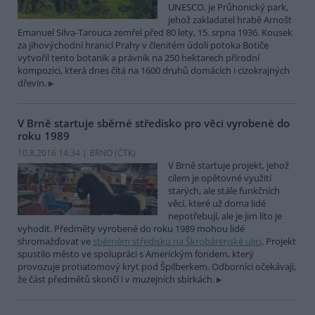
UNESCO, je Průhonický park,
jehož zakladatel hrabě Arnošt
Emanuel Silva-Tarouca zemřel před 80 lety, 15. srpna 1936. Kousek
za jihovýchodní hranicí Prahy v členitém údolí potoka Botiče
vytvořil tento botanik a právník na 250 hektarech přírodní
kompozici, která dnes čítá na 1600 druhů domácích i cizokrajných
dřevin.
V Brně startuje sběrné středisko pro věci vyrobené do
roku 1989
10.8.2016 14:34 | BRNO (
ČTK
)
V Brně startuje projekt, jehož
cílem je opětovné využití
starých, ale stále funkčních
věcí, které už doma lidé
nepotřebují, ale je jim líto je
vyhodit. Předměty vyrobené do roku 1989 mohou lidé
shromažďovat ve
sběrném středisku na Škrobárenské ulici
. Projekt
spustilo město ve spolupráci s Americkým fondem, který
provozuje protiatomový kryt pod Špilberkem. Odborníci očekávají,
že část předmětů skončí i v muzejních sbírkách.