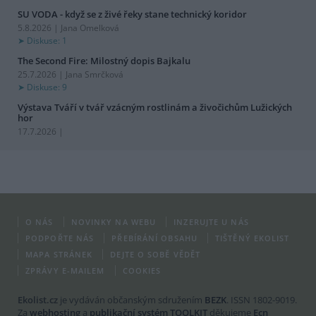
SU VODA - když se z živé řeky stane technický koridor
5.8.2026 | Jana Omelková
Diskuse: 1
The Second Fire: Milostný dopis Bajkalu
25.7.2026 | Jana Smrčková
Diskuse: 9
Výstava Tváří v tvář vzácným rostlinám a živočichům Lužických
hor
17.7.2026 |
O NÁS
NOVINKY NA WEBU
INZERUJTE U NÁS
PODPOŘTE NÁS
PŘEBÍRÁNÍ OBSAHU
TIŠTĚNÝ EKOLIST
MAPA STRÁNEK
DEJTE O SOBĚ VĚDĚT
ZPRÁVY E-MAILEM
COOKIES
Ekolist.cz
je vydáván občanským sdružením
BEZK
. ISSN 1802-9019.
Za
webhosting
a
publikační systém TOOLKIT
děkujeme
Ecn