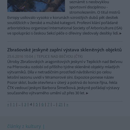
seznámit s neobvyklou
sportovní disciplinou -
stromolezením. O titul mistrů
Evropy usilovalo vysoko v korunách vzrostlých dubů pět desítek
soutěžících v ženské a mužské kategorii. Profesní klání pořádané
arboristickou organizací International Society of Arboriculture (ISA)
ve spolupráci s českou Sekcí péče o dřeviny sledovaly desítky lidí.
Zbrašovské jeskyně zaplní výstava skleněných objektů
25.6.2016 10:04 | TEPLICE NAD BEČVOU (
ČTK
)
Útroby Zbrašovských aragonitových jeskyní v Teplicích nad Bečvou
na Přerovsku ozdobí od příštího týdne skleněné objekty mladých
výtvarníků. Díla v netradičním prostředí návštěvníci po celou
letošní sezonu uvidí v Mramorové síni. Expozice ponese název
Pozor sklo!, bude otevřena v úterý a potrvá do konce října, řekla
ČTK vedoucí jeskyní Barbora Šimečková. Jeskyně pořádají výstavy
současného výtvarného umění už přes 30 let.
«
|
1
|
..
|
3
|
4
|
5
|
6
|
7
|
..
|
21
|
»
články z kultury