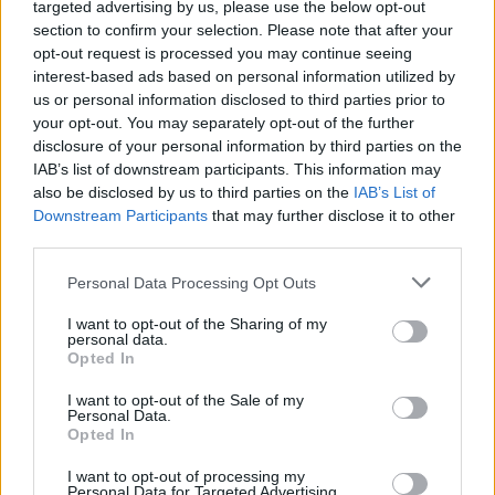
zajímavosti o lovné zvěři. Zbraně zapůjčil na výstavu, která začíná
targeted advertising by us, please use the below opt-out
22. července, sběratel Milan Hlásenský.
section to confirm your selection. Please note that after your
opt-out request is processed you may continue seeing
interest-based ads based on personal information utilized by
Zahraniční dobrovolníci pomáhají na Ještědu i hradu
us or personal information disclosed to third parties prior to
Grabštejn
your opt-out. You may separately opt-out of the further
14.7.2016 12:43 | LIBEREC (
ČTK
)
disclosure of your personal information by third parties on the
Dobrovolníci ze zahraničí
IAB’s list of downstream participants. This information may
pomáhají na Liberecku s
rozšiřováním Nového pralesa
also be disclosed by us to third parties on the
IAB’s List of
na Ještědu. Dvě desítky
Downstream Participants
that may further disclose it to other
zahraničních studentů přijely
third parties.
pomáhat do Liberce spolku Čmelák - Společnosti přátel přírody,
dalších sedm lidí pracuje od pondělka také na hradu Grabštejn. Už
Personal Data Processing Opt Outs
na začátku července dorazilo osm mladých lidí také do Sociálně
terapeutického centra Tábor v Nové Vsi nad Popelkou na Semilsku.
I want to opt-out of the Sharing of my
personal data.
Opted In
Kroměřížskou Květnou zahradu opět oživí barokní
I want to opt-out of the Sale of my
slavnost
Personal Data.
Opted In
11.7.2016 12:27 | KROMĚŘÍŽ (
ČTK
)
Kroměřížská Květná zahrada
I want to opt-out of processing my
bude o víkendu 3. a 4. září
Personal Data for Targeted Advertising.