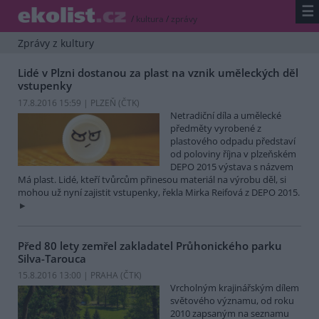
☰
/
kultura
/
zprávy
Zprávy z kultury
Lidé v Plzni dostanou za plast na vznik uměleckých děl
vstupenky
17.8.2016 15:59 | PLZEŇ (
ČTK
)
Netradiční díla a umělecké
předměty vyrobené z
plastového odpadu představí
od poloviny října v plzeňském
DEPO 2015 výstava s názvem
Má plast. Lidé, kteří tvůrcům přinesou materiál na výrobu děl, si
mohou už nyní zajistit vstupenky, řekla Mirka Reifová z DEPO 2015.
Před 80 lety zemřel zakladatel Průhonického parku
Silva-Tarouca
15.8.2016 13:00 | PRAHA (
ČTK
)
Vrcholným krajinářským dílem
světového významu, od roku
2010 zapsaným na seznamu