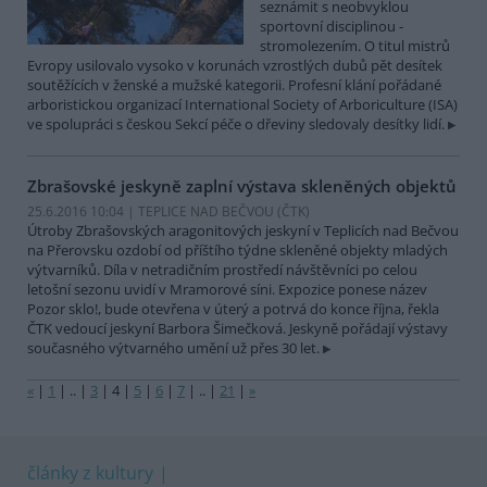
seznámit s neobvyklou
sportovní disciplinou -
stromolezením. O titul mistrů
Evropy usilovalo vysoko v korunách vzrostlých dubů pět desítek
soutěžících v ženské a mužské kategorii. Profesní klání pořádané
arboristickou organizací International Society of Arboriculture (ISA)
ve spolupráci s českou Sekcí péče o dřeviny sledovaly desítky lidí.
Zbrašovské jeskyně zaplní výstava skleněných objektů
25.6.2016 10:04 | TEPLICE NAD BEČVOU (
ČTK
)
Útroby Zbrašovských aragonitových jeskyní v Teplicích nad Bečvou
na Přerovsku ozdobí od příštího týdne skleněné objekty mladých
výtvarníků. Díla v netradičním prostředí návštěvníci po celou
letošní sezonu uvidí v Mramorové síni. Expozice ponese název
Pozor sklo!, bude otevřena v úterý a potrvá do konce října, řekla
ČTK vedoucí jeskyní Barbora Šimečková. Jeskyně pořádají výstavy
současného výtvarného umění už přes 30 let.
«
|
1
|
..
|
3
|
4
|
5
|
6
|
7
|
..
|
21
|
»
články z kultury