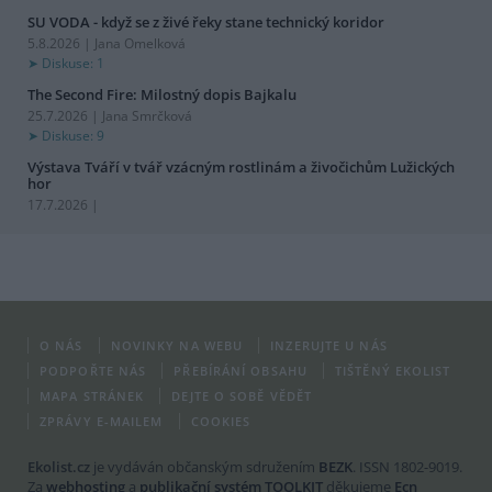
SU VODA - když se z živé řeky stane technický koridor
5.8.2026 | Jana Omelková
Diskuse: 1
The Second Fire: Milostný dopis Bajkalu
25.7.2026 | Jana Smrčková
Diskuse: 9
Výstava Tváří v tvář vzácným rostlinám a živočichům Lužických
hor
17.7.2026 |
O NÁS
NOVINKY NA WEBU
INZERUJTE U NÁS
PODPOŘTE NÁS
PŘEBÍRÁNÍ OBSAHU
TIŠTĚNÝ EKOLIST
MAPA STRÁNEK
DEJTE O SOBĚ VĚDĚT
ZPRÁVY E-MAILEM
COOKIES
Ekolist.cz
je vydáván občanským sdružením
BEZK
. ISSN 1802-9019.
Za
webhosting
a
publikační systém TOOLKIT
děkujeme
Ecn