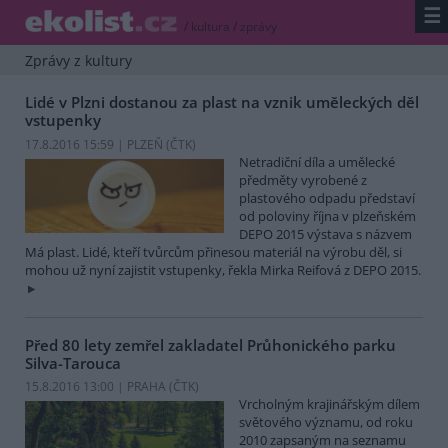
☰
/
kultura
/
zprávy
Zprávy z kultury
Lidé v Plzni dostanou za plast na vznik uměleckých děl
vstupenky
17.8.2016 15:59 | PLZEŇ (
ČTK
)
Netradiční díla a umělecké
předměty vyrobené z
plastového odpadu představí
od poloviny října v plzeňském
DEPO 2015 výstava s názvem
Má plast. Lidé, kteří tvůrcům přinesou materiál na výrobu děl, si
mohou už nyní zajistit vstupenky, řekla Mirka Reifová z DEPO 2015.
Před 80 lety zemřel zakladatel Průhonického parku
Silva-Tarouca
15.8.2016 13:00 | PRAHA (
ČTK
)
Vrcholným krajinářským dílem
světového významu, od roku
2010 zapsaným na seznamu