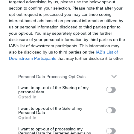
zajímavosti o lovné zvěři. Zbraně zapůjčil na výstavu, která začíná
targeted advertising by us, please use the below opt-out
22. července, sběratel Milan Hlásenský.
section to confirm your selection. Please note that after your
opt-out request is processed you may continue seeing
interest-based ads based on personal information utilized by
Zahraniční dobrovolníci pomáhají na Ještědu i hradu
us or personal information disclosed to third parties prior to
Grabštejn
your opt-out. You may separately opt-out of the further
14.7.2016 12:43 | LIBEREC (
ČTK
)
disclosure of your personal information by third parties on the
Dobrovolníci ze zahraničí
IAB’s list of downstream participants. This information may
pomáhají na Liberecku s
rozšiřováním Nového pralesa
also be disclosed by us to third parties on the
IAB’s List of
na Ještědu. Dvě desítky
Downstream Participants
that may further disclose it to other
zahraničních studentů přijely
third parties.
pomáhat do Liberce spolku Čmelák - Společnosti přátel přírody,
dalších sedm lidí pracuje od pondělka také na hradu Grabštejn. Už
Personal Data Processing Opt Outs
na začátku července dorazilo osm mladých lidí také do Sociálně
terapeutického centra Tábor v Nové Vsi nad Popelkou na Semilsku.
I want to opt-out of the Sharing of my
personal data.
Opted In
Kroměřížskou Květnou zahradu opět oživí barokní
I want to opt-out of the Sale of my
slavnost
Personal Data.
Opted In
11.7.2016 12:27 | KROMĚŘÍŽ (
ČTK
)
Kroměřížská Květná zahrada
I want to opt-out of processing my
bude o víkendu 3. a 4. září
Personal Data for Targeted Advertising.