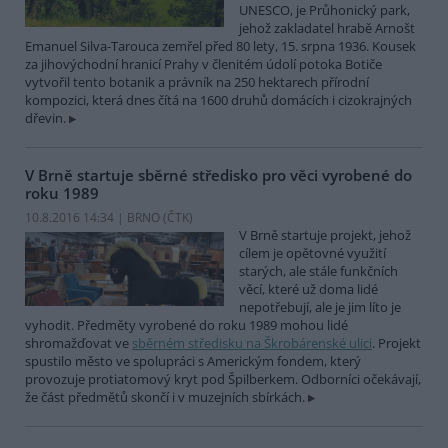
UNESCO, je Průhonický park,
jehož zakladatel hrabě Arnošt
Emanuel Silva-Tarouca zemřel před 80 lety, 15. srpna 1936. Kousek
za jihovýchodní hranicí Prahy v členitém údolí potoka Botiče
vytvořil tento botanik a právník na 250 hektarech přírodní
kompozici, která dnes čítá na 1600 druhů domácích i cizokrajných
dřevin.
V Brně startuje sběrné středisko pro věci vyrobené do
roku 1989
10.8.2016 14:34 | BRNO (
ČTK
)
V Brně startuje projekt, jehož
cílem je opětovné využití
starých, ale stále funkčních
věcí, které už doma lidé
nepotřebují, ale je jim líto je
vyhodit. Předměty vyrobené do roku 1989 mohou lidé
shromažďovat ve
sběrném středisku na Škrobárenské ulici
. Projekt
spustilo město ve spolupráci s Americkým fondem, který
provozuje protiatomový kryt pod Špilberkem. Odborníci očekávají,
že část předmětů skončí i v muzejních sbírkách.