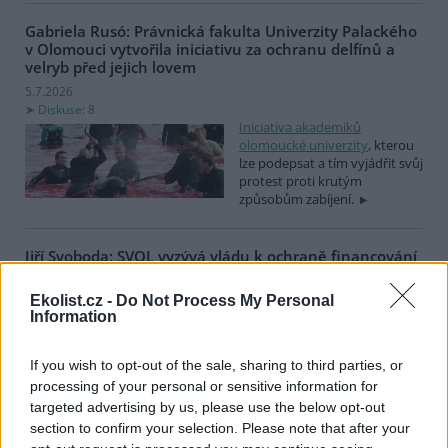
Gabriela Rusó: Právnická fakulta Univerzity Palackého
v Olomouci vytvořila iniciativu za ochranu delfínů a
velryb před jejich lovem
5.7.2026
Diskuse: 8
Iniciativa akademiků
olomoucké univerzity
, kterou
lze podepsat a tím vyjádřit svůj
protest proti krutým
způsobům zabíjení.
Jiří Svoboda: SVOL vyzývá vládu k ochraně financování
zemědělství, lesnictví a rozvoje venkova v příštím
rozpočtu EU
Ekolist.cz -
Do Not Process My Personal
4.7.2026
Information
Diskuse: 38
Sdružení vlastníků obecních,
If you wish to opt-out of the sale, sharing to third parties, or
soukromých a církevních lesů
processing of your personal or sensitive information for
v ČR (SVOL) se obrátilo na
vládu České republiky s
targeted advertising by us, please use the below opt-out
výzvou, aby do české pozice
section to confirm your selection. Please note that after your
pro jednání o víceletém finančním rámci Evropské unie na období