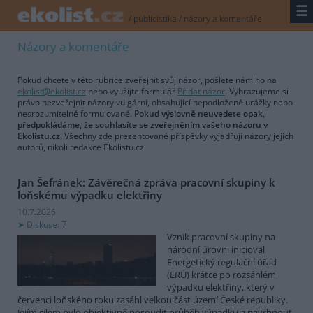
☰
/
publicistika
/
názory a komentáře
Názory a komentáře
Pokud chcete v této rubrice zveřejnit svůj názor, pošlete nám ho na
ekolist@ekolist.cz
nebo využijte formulář
Přidat názor
. Vyhrazujeme si
právo nezveřejnit názory vulgární, obsahující nepodložené urážky nebo
nesrozumitelně formulované.
Pokud výslovně neuvedete opak,
předpokládáme, že souhlasíte se zveřejněním vašeho názoru v
Ekolistu.cz.
Všechny zde prezentované příspěvky vyjadřují názory jejich
autorů, nikoli redakce Ekolistu.cz.
Jan Šefránek: Závěrečná zpráva pracovní skupiny k
loňskému výpadku elektřiny
10.7.2026
Diskuse: 7
Vznik pracovní skupiny na
národní úrovni inicioval
Energetický regulační úřad
(ERÚ) krátce po rozsáhlém
výpadku elektřiny, který v
červenci loňského roku zasáhl velkou část území České republiky.
Jejím cílem bylo objektivně posoudit průběh výpadku a navrhnout