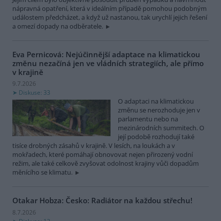
nápravná opatření, která v ideálním případě pomohou podobným
událostem předcházet, a když už nastanou, tak urychlí jejich řešení
a omezí dopady na odběratele.
Eva Pernicová: Nejúčinnější adaptace na klimatickou
změnu nezačíná jen ve vládních strategiích, ale přímo
v krajině
9.7.2026
Diskuse: 33
O adaptaci na klimatickou
změnu se nerozhoduje jen v
parlamentu nebo na
mezinárodních summitech. O
její podobě rozhodují také
tisíce drobných zásahů v krajině. V lesích, na loukách a v
mokřadech, které pomáhají obnovovat nejen přirozený vodní
režim, ale také celkově zvyšovat odolnost krajiny vůči dopadům
měnícího se klimatu.
Otakar Hobza: Česko: Radiátor na každou střechu!
8.7.2026