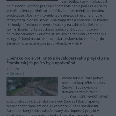
zemědělec, který mi ukazoval
dolní Poohří. Zatímco před víkendem byla barva polí a celé krajiny
vesměs zelená, po vlně extrémních veder se změnila do odstínu
světle žluté. „Rostliny v tomhle teple přestávají růst, nefunguje
fotosyntéza, plodiny ukončují nalévání zrna a podetínají se kořeny.
Uschnuly mě dokonce i ovocné stromy na zahradě. Ještě jedna
takhle dlouhá horká a suchá epizoda, a žně budou hotové v
polovině července.“ Loučíme se, musím na zahájení kampaně své
kolegyně, která na suchém Lounsku a Rakovnicku kandiduje do
Senátu – i s tématem boje proti klimatické krizi.
Lipensko pro život: Kritika developerského projektu na
Frymburských polích byla oprávněná
1.7.2026
Diskuse: 3
Vrchní soud v Praze potvrdil
rozsudek Krajského soudu v
Českých Budějovicích a
definitivně zamítl žalobu
společnosti SEE INVEST LIPNO
s.r.o. proti spolku Lipensko pro život. Spor se týkal příspěvku
zveřejněného spolkem dne 30. července 2023 na sociální síti
Facebook, který kritizoval plánovaný developerský projekt v
lokalitě Frymburská pole na břehu Lipenské přehrady.