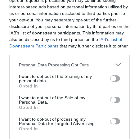
opt-out request is processed you may continue seeing
2028–2034 a o podobě společné zemědělské politiky po roce 2027
interest-based ads based on personal information utilized by
promítla požadavek na zachování samostatného a účelově
us or personal information disclosed to third parties prior to
chráněného financování zemědělství, lesnictví a rozvoje venkova.
your opt-out. You may separately opt-out of the further
Dopis byl adresován předsedovi vlády, ministryni financí,
ministrovi zemědělství, Úřadu vlády a Stálému zastoupení České
disclosure of your personal information by third parties on the
republiky při Evropské unii.
IAB’s list of downstream participants. This information may
also be disclosed by us to third parties on the
IAB’s List of
Downstream Participants
that may further disclose it to other
Karel Valenta: Ochlaďme nemocnice místo výstavby
third parties.
větrníků
3.7.2026
Personal Data Processing Opt Outs
Diskuse: 133
Kamarád se po těžkém úrazu
I want to opt-out of the Sharing of my
dostal až do krajské
personal data.
nemocnice, kde ho operovali.
Opted In
Trochu s obavou jsem se ho
neděli v době vrcholících vlny
I want to opt-out of the Sale of my
veder odhodlal navštívit. Jelikož nemám v autě klimatizaci, vydal
Personal Data.
jsem se na návštěvu vlakem.
Opted In
I want to opt-out of processing my
Personal Data for Targeted Advertising.
Karel Zvářal: Mokřadníci zamokřují – lokálně.
Opted In
Vysoušeči odvodňují, vysušují a rozpalují – globálně
2.7.2026