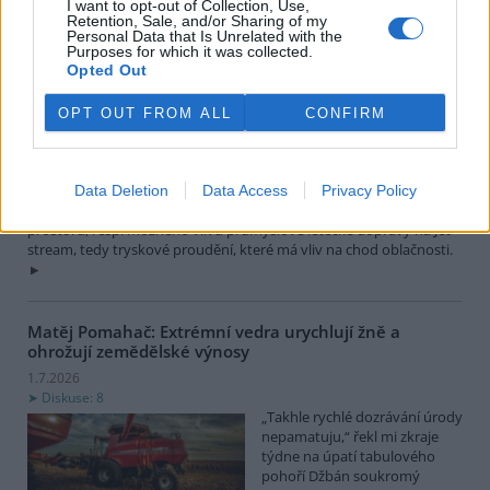
I want to opt-out of Collection, Use,
Diskuse: 430
Retention, Sale, and/or Sharing of my
Rozdíly v rychlosti oteplování v
Personal Data that Is Unrelated with the
Purposes for which it was collected.
různých částech světa
Opted Out
vyvolávají otázku, proč tomu
tak je, a proč to není
rovnoměrné, tak jak je více
OPT OUT FROM ALL
CONFIRM
méně stejnoměrně rozptýlen „problémový“ skleníkový plyn, často
diskutovaný CO2. Dnes už víme, že kromě vlivu skleníkových
plynů, tedy zejména kysličníku uhličitého a vodní páry, se na
oteplování planety podílí lidstvo intenzivní exploatací zemského
Data Deletion
Data Access
Privacy Policy
povrchu. Antropocén se ale pravděpodobně se týká i vzdušného
prostoru, resp. možného vlivu průmyslové letecké dopravy na Jet-
stream, tedy tryskové proudění, které má vliv na chod oblačnosti.
Matěj Pomahač: Extrémní vedra urychlují žně a
ohrožují zemědělské výnosy
1.7.2026
Diskuse: 8
„Takhle rychlé dozrávání úrody
nepamatuju,“ řekl mi zkraje
týdne na úpatí tabulového
pohoří Džbán soukromý