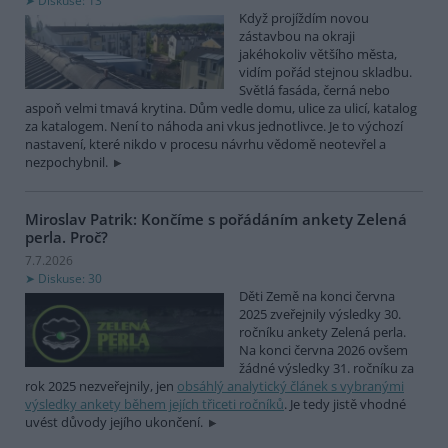
Diskuse: 13
Když projíždím novou
zástavbou na okraji
jakéhokoliv většího města,
vidím pořád stejnou skladbu.
Světlá fasáda, černá nebo
aspoň velmi tmavá krytina. Dům vedle domu, ulice za ulicí, katalog
za katalogem. Není to náhoda ani vkus jednotlivce. Je to výchozí
nastavení, které nikdo v procesu návrhu vědomě neotevřel a
nezpochybnil.
Miroslav Patrik: Končíme s pořádáním ankety Zelená
perla. Proč?
7.7.2026
Diskuse: 30
Děti Země na konci června
2025 zveřejnily výsledky 30.
ročníku ankety Zelená perla.
Na konci června 2026 ovšem
žádné výsledky 31. ročníku za
rok 2025 nezveřejnily, jen
obsáhlý analytický článek s vybranými
výsledky ankety během jejích třiceti ročníků
. Je tedy jistě vhodné
uvést důvody jejího ukončení.