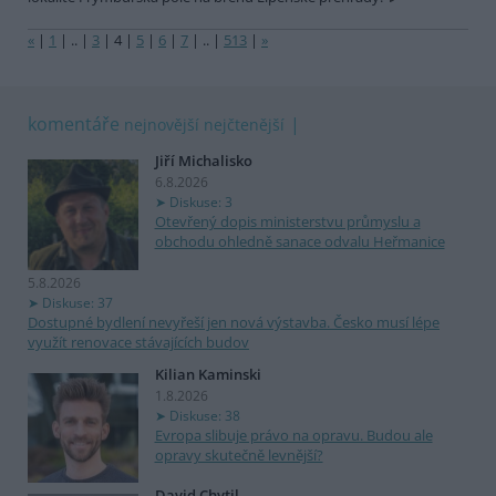
«
|
1
|
..
|
3
|
4
|
5
|
6
|
7
|
..
|
513
|
»
komentáře
nejnovější
nejčtenější
Jiří Michalisko
6.8.2026
Diskuse: 3
Otevřený dopis ministerstvu průmyslu a
obchodu ohledně sanace odvalu Heřmanice
5.8.2026
Diskuse: 37
Dostupné bydlení nevyřeší jen nová výstavba. Česko musí lépe
využít renovace stávajících budov
Kilian Kaminski
1.8.2026
Diskuse: 38
Evropa slibuje právo na opravu. Budou ale
opravy skutečně levnější?
David Chytil