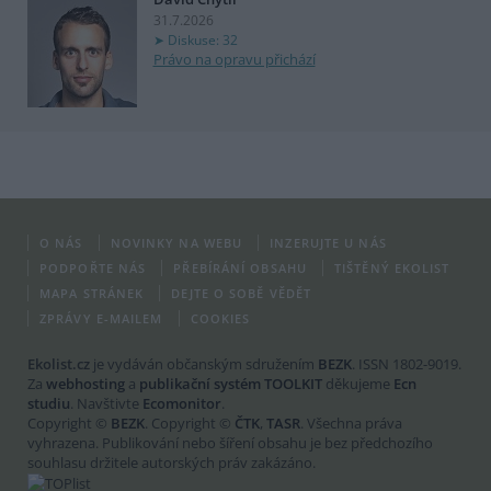
31.7.2026
Diskuse: 32
Právo na opravu přichází
O NÁS
NOVINKY NA WEBU
INZERUJTE U NÁS
PODPOŘTE NÁS
PŘEBÍRÁNÍ OBSAHU
TIŠTĚNÝ EKOLIST
MAPA STRÁNEK
DEJTE O SOBĚ VĚDĚT
ZPRÁVY E-MAILEM
COOKIES
Ekolist.cz
je vydáván občanským sdružením
BEZK
. ISSN 1802-9019.
Za
webhosting
a
publikační systém TOOLKIT
děkujeme
Ecn
studiu
. Navštivte
Ecomonitor
.
Copyright ©
BEZK
. Copyright ©
ČTK
,
TASR
. Všechna práva
vyhrazena. Publikování nebo šíření obsahu je bez předchozího
souhlasu držitele autorských práv zakázáno.