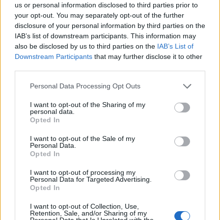
us or personal information disclosed to third parties prior to
ročníku ankety Zelená perla.
Na konci června 2026 ovšem
your opt-out. You may separately opt-out of the further
žádné výsledky 31. ročníku za
disclosure of your personal information by third parties on the
rok 2025 nezveřejnily, jen
obsáhlý analytický článek s vybranými
IAB’s list of downstream participants. This information may
výsledky ankety během jejích třiceti ročníků
. Je tedy jistě vhodné
also be disclosed by us to third parties on the
IAB’s List of
uvést důvody jejího ukončení.
Downstream Participants
that may further disclose it to other
third parties.
Gabriela Rusó: Právnická fakulta Univerzity Palackého
v Olomouci vytvořila iniciativu za ochranu delfínů a
Personal Data Processing Opt Outs
velryb před jejich lovem
I want to opt-out of the Sharing of my
5.7.2026
personal data.
Diskuse: 8
Opted In
Iniciativa akademiků
olomoucké univerzity
, kterou
I want to opt-out of the Sale of my
lze podepsat a tím vyjádřit svůj
Personal Data.
protest proti krutým
Opted In
způsobům zabíjení.
I want to opt-out of processing my
Personal Data for Targeted Advertising.
Jiří Svoboda: SVOL vyzývá vládu k ochraně financování
Opted In
zemědělství, lesnictví a rozvoje venkova v příštím
rozpočtu EU
I want to opt-out of Collection, Use,
Retention, Sale, and/or Sharing of my
4.7.2026
Personal Data that Is Unrelated with the