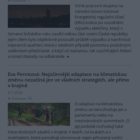
Diskuse: 7
Vznik pracovní skupiny na
národní úrovni inicioval
Energetický regulační úřad
(ERÚ) krátce po rozsáhlém
výpadku elektřiny, který v
červenci loňského roku zasáhl velkou část území České republiky.
Jejím cílem bylo objektivně posoudit průběh výpadku a navrhnout
nápravná opatření, která v ideálním případě pomohou podobným
událostem předcházet, a když už nastanou, tak urychlí jejich řešení
a omezí dopady na odběratele.
Eva Pernicová: Nejúčinnější adaptace na klimatickou
změnu nezačíná jen ve vládních strategiích, ale přímo
v krajině
9.7.2026
Diskuse: 33
O adaptaci na klimatickou
změnu se nerozhoduje jen v
parlamentu nebo na
mezinárodních summitech. O
její podobě rozhodují také
tisíce drobných zásahů v krajině. V lesích, na loukách a v
mokřadech, které pomáhají obnovovat nejen přirozený vodní