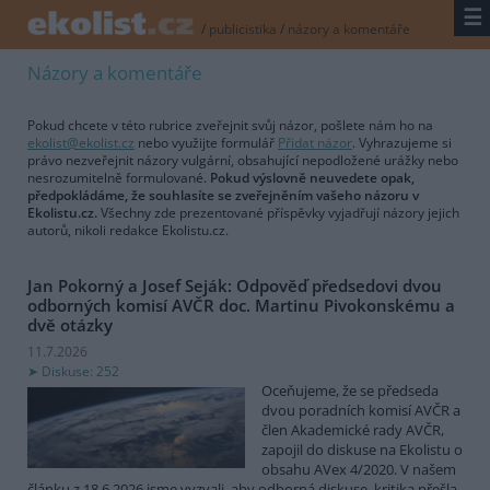
☰
/
publicistika
/
názory a komentáře
Názory a komentáře
Pokud chcete v této rubrice zveřejnit svůj názor, pošlete nám ho na
ekolist@ekolist.cz
nebo využijte formulář
Přidat názor
. Vyhrazujeme si
právo nezveřejnit názory vulgární, obsahující nepodložené urážky nebo
nesrozumitelně formulované.
Pokud výslovně neuvedete opak,
předpokládáme, že souhlasíte se zveřejněním vašeho názoru v
Ekolistu.cz.
Všechny zde prezentované příspěvky vyjadřují názory jejich
autorů, nikoli redakce Ekolistu.cz.
Jan Pokorný a Josef Seják: Odpověď předsedovi dvou
odborných komisí AVČR doc. Martinu Pivokonskému a
dvě otázky
11.7.2026
Diskuse: 252
Oceňujeme, že se předseda
dvou poradních komisí AVČR a
člen Akademické rady AVČR,
zapojil do diskuse na Ekolistu o
obsahu AVex 4/2020. V našem
článku z 18.6.2026 jsme vyzvali, aby odborná diskuse, kritika přešla