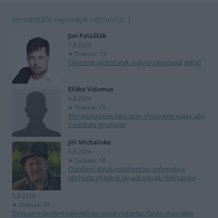
komentáře
nejnovější
nejčtenější
Jan Palaščák
7.8.2026
Diskuse: 13
Ohrožuje nedostatek vody budoucnost jádra?
Eliška Vidomus
6.8.2026
Diskuse: 29
Klimatická krize není over. Vyzýváme vládu, aby
ji přestala ignorovat
Jiří Michalisko
6.8.2026
Diskuse: 18
Otevřený dopis ministerstvu průmyslu a
obchodu ohledně sanace odvalu Heřmanice
5.8.2026
Diskuse: 39
Dostupné bydlení nevyřeší jen nová výstavba. Česko musí lépe