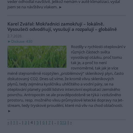
veder odhodlal navštívit. Jelikož nemám v autě klimatizaci, vydal
jsem se na návštěvu vlakem.
Karel Zvářal: Mokřadníci zamokřují – lokálně.
Vysoušeči odvodňují, vysušují a rozpalují – globálně
2.7.2026
Diskuse: 430
Rozdíly v rychlosti oteplování v
různých částech světa
vyvolávají otázku, proč tomu
tak je, a proč to není
rovnoměrné, tak jak je více
méně stejnoměrně rozptýlen „problémový“ skleníkový plyn, často
diskutovaný CO2. Dnes už víme, že kromě vlivu skleníkových
plynů, tedy zejména kysličníku uhličitého a vodní páry, se na
oteplování planety podílí lidstvo intenzivní exploatací zemského
povrchu. Antropocén se ale pravděpodobně se týká i vzdušného
prostoru, resp. možného vlivu průmyslové letecké dopravy na Jet-
stream, tedy tryskové proudění, které má vliv na chod oblačnosti.
«
|
1
|
..
|
3
|
4
|
5
|
6
|
7
|
..
|
513
|
»