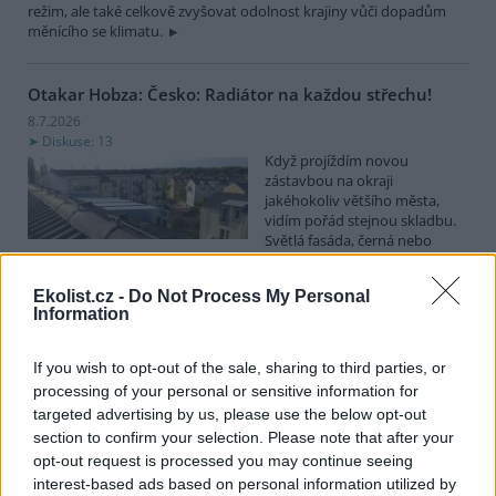
režim, ale také celkově zvyšovat odolnost krajiny vůči dopadům
měnícího se klimatu.
Otakar Hobza: Česko: Radiátor na každou střechu!
8.7.2026
Diskuse: 13
Když projíždím novou
zástavbou na okraji
jakéhokoliv většího města,
vidím pořád stejnou skladbu.
Světlá fasáda, černá nebo
aspoň velmi tmavá krytina. Dům vedle domu, ulice za ulicí, katalog
za katalogem. Není to náhoda ani vkus jednotlivce. Je to výchozí
Ekolist.cz -
Do Not Process My Personal
nastavení, které nikdo v procesu návrhu vědomě neotevřel a
Information
nezpochybnil.
If you wish to opt-out of the sale, sharing to third parties, or
Miroslav Patrik: Končíme s pořádáním ankety Zelená
processing of your personal or sensitive information for
perla. Proč?
targeted advertising by us, please use the below opt-out
7.7.2026
section to confirm your selection. Please note that after your
Diskuse: 30
opt-out request is processed you may continue seeing
Děti Země na konci června
interest-based ads based on personal information utilized by
2025 zveřejnily výsledky 30.