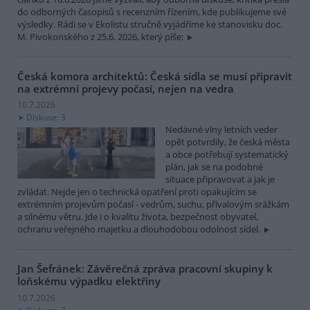
do odborných časopisů s recenzním řízením, kde publikujeme své
výsledky. Rádi se v Ekolistu stručně vyjádříme ke stanovisku doc.
M. Pivokonského z 25.6. 2026, který píše:
Česká komora architektů: Česká sídla se musí připravit
na extrémní projevy počasí, nejen na vedra
10.7.2026
Diskuse: 3
Nedávné vlny letních veder
opět potvrdily, že česká města
a obce potřebují systematický
plán, jak se na podobné
situace připravovat a jak je
zvládat. Nejde jen o technická opatření proti opakujícím se
extrémním projevům počasí - vedrům, suchu, přívalovým srážkám
a silnému větru. Jde i o kvalitu života, bezpečnost obyvatel,
ochranu veřejného majetku a dlouhodobou odolnost sídel.
Jan Šefránek: Závěrečná zpráva pracovní skupiny k
loňskému výpadku elektřiny
10.7.2026