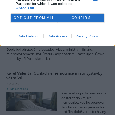
Diskuse: 38
Purposes for which it was collected.
Sdružení vlastníků obecních,
Opted Out
soukromých a církevních lesů
v ČR (SVOL) se obrátilo na
OPT OUT FROM ALL
CONFIRM
vládu České republiky s
výzvou, aby do české pozice
pro jednání o víceletém finančním rámci Evropské unie na období
2028–2034 a o podobě společné zemědělské politiky po roce 2027
Data Deletion
Data Access
Privacy Policy
promítla požadavek na zachování samostatného a účelově
chráněného financování zemědělství, lesnictví a rozvoje venkova.
Dopis byl adresován předsedovi vlády, ministryni financí,
ministrovi zemědělství, Úřadu vlády a Stálému zastoupení České
republiky při Evropské unii.
Karel Valenta: Ochlaďme nemocnice místo výstavby
větrníků
3.7.2026
Diskuse: 133
Kamarád se po těžkém úrazu
dostal až do krajské
nemocnice, kde ho operovali.
Trochu s obavou jsem se ho
neděli v době vrcholících vlny