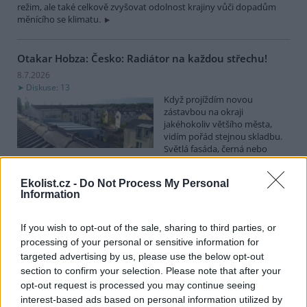
režim, ale také celkově zvyšovat odolnost krajiny vůči dopadům
měnícího se klimatu.
Otakar Hobza: Česko: Radiátor na každou střechu!
8.7.2026
Diskuse: 13
Když projíždím novou
zástavbou na okraji
jakéhokoliv většího města,
vidím pořád stejnou skladbu.
Světlá fasáda, černá nebo
aspoň velmi tmavá krytina. Dům vedle domu, ulice za ulicí, katalog
za katalogem. Není to náhoda ani vkus jednotlivce. Je to výchozí
Ekolist.cz -
Do Not Process My Personal
nastavení, které nikdo v procesu návrhu vědomě neotevřel a
Information
nezpochybnil.
If you wish to opt-out of the sale, sharing to third parties, or
Miroslav Patrik: Končíme s pořádáním ankety Zelená
processing of your personal or sensitive information for
perla. Proč?
targeted advertising by us, please use the below opt-out
7.7.2026
section to confirm your selection. Please note that after your
Diskuse: 30
opt-out request is processed you may continue seeing
Děti Země na konci června
interest-based ads based on personal information utilized by
2025 zveřejnily výsledky 30.