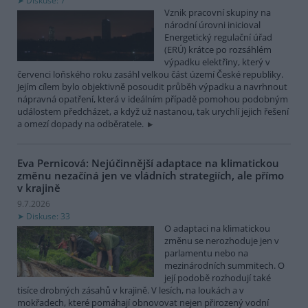
Diskuse: 7
Vznik pracovní skupiny na
národní úrovni inicioval
Energetický regulační úřad
(ERÚ) krátce po rozsáhlém
výpadku elektřiny, který v
červenci loňského roku zasáhl velkou část území České republiky.
Jejím cílem bylo objektivně posoudit průběh výpadku a navrhnout
nápravná opatření, která v ideálním případě pomohou podobným
událostem předcházet, a když už nastanou, tak urychlí jejich řešení
a omezí dopady na odběratele.
Eva Pernicová: Nejúčinnější adaptace na klimatickou
změnu nezačíná jen ve vládních strategiích, ale přímo
v krajině
9.7.2026
Diskuse: 33
O adaptaci na klimatickou
změnu se nerozhoduje jen v
parlamentu nebo na
mezinárodních summitech. O
její podobě rozhodují také
tisíce drobných zásahů v krajině. V lesích, na loukách a v
mokřadech, které pomáhají obnovovat nejen přirozený vodní