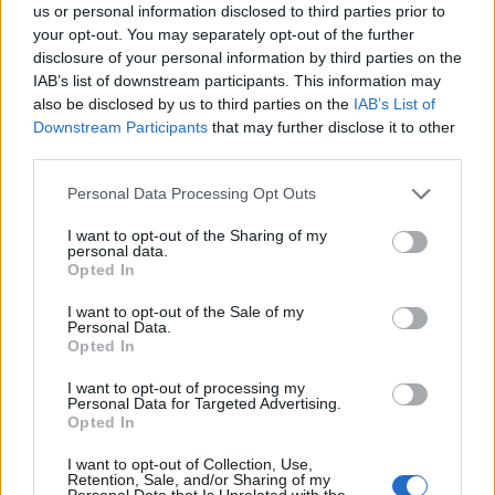
us or personal information disclosed to third parties prior to
ročníku ankety Zelená perla.
Na konci června 2026 ovšem
your opt-out. You may separately opt-out of the further
žádné výsledky 31. ročníku za
disclosure of your personal information by third parties on the
rok 2025 nezveřejnily, jen
obsáhlý analytický článek s vybranými
IAB’s list of downstream participants. This information may
výsledky ankety během jejích třiceti ročníků
. Je tedy jistě vhodné
also be disclosed by us to third parties on the
IAB’s List of
uvést důvody jejího ukončení.
Downstream Participants
that may further disclose it to other
third parties.
Gabriela Rusó: Právnická fakulta Univerzity Palackého
v Olomouci vytvořila iniciativu za ochranu delfínů a
Personal Data Processing Opt Outs
velryb před jejich lovem
I want to opt-out of the Sharing of my
5.7.2026
personal data.
Diskuse: 8
Opted In
Iniciativa akademiků
olomoucké univerzity
, kterou
I want to opt-out of the Sale of my
lze podepsat a tím vyjádřit svůj
Personal Data.
protest proti krutým
Opted In
způsobům zabíjení.
I want to opt-out of processing my
Personal Data for Targeted Advertising.
Jiří Svoboda: SVOL vyzývá vládu k ochraně financování
Opted In
zemědělství, lesnictví a rozvoje venkova v příštím
rozpočtu EU
I want to opt-out of Collection, Use,
Retention, Sale, and/or Sharing of my
4.7.2026
Personal Data that Is Unrelated with the