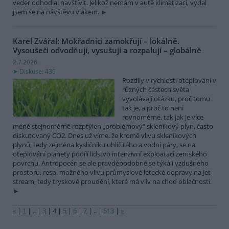
veder odhodlal navštívit. Jelikož nemám v autě klimatizaci, vydal
jsem se na návštěvu vlakem.
Karel Zvářal: Mokřadníci zamokřují – lokálně.
Vysoušeči odvodňují, vysušují a rozpalují – globálně
2.7.2026
Diskuse: 430
Rozdíly v rychlosti oteplování v
různých částech světa
vyvolávají otázku, proč tomu
tak je, a proč to není
rovnoměrné, tak jak je více
méně stejnoměrně rozptýlen „problémový“ skleníkový plyn, často
diskutovaný CO2. Dnes už víme, že kromě vlivu skleníkových
plynů, tedy zejména kysličníku uhličitého a vodní páry, se na
oteplování planety podílí lidstvo intenzivní exploatací zemského
povrchu. Antropocén se ale pravděpodobně se týká i vzdušného
prostoru, resp. možného vlivu průmyslové letecké dopravy na Jet-
stream, tedy tryskové proudění, které má vliv na chod oblačnosti.
«
|
1
|
..
|
3
|
4
|
5
|
6
|
7
|
..
|
513
|
»