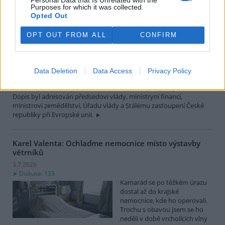
Diskuse: 38
Purposes for which it was collected.
Sdružení vlastníků obecních,
Opted Out
soukromých a církevních lesů
v ČR (SVOL) se obrátilo na
OPT OUT FROM ALL
CONFIRM
vládu České republiky s
výzvou, aby do české pozice
pro jednání o víceletém finančním rámci Evropské unie na období
2028–2034 a o podobě společné zemědělské politiky po roce 2027
Data Deletion
Data Access
Privacy Policy
promítla požadavek na zachování samostatného a účelově
chráněného financování zemědělství, lesnictví a rozvoje venkova.
Dopis byl adresován předsedovi vlády, ministryni financí,
ministrovi zemědělství, Úřadu vlády a Stálému zastoupení České
republiky při Evropské unii.
Karel Valenta: Ochlaďme nemocnice místo výstavby
větrníků
3.7.2026
Diskuse: 133
Kamarád se po těžkém úrazu
dostal až do krajské
nemocnice, kde ho operovali.
Trochu s obavou jsem se ho
neděli v době vrcholících vlny