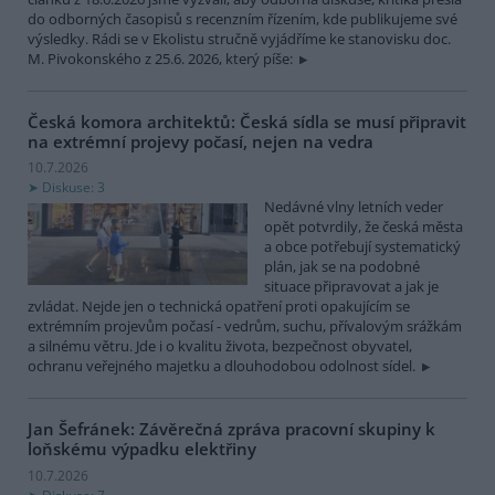
do odborných časopisů s recenzním řízením, kde publikujeme své
výsledky. Rádi se v Ekolistu stručně vyjádříme ke stanovisku doc.
M. Pivokonského z 25.6. 2026, který píše:
Česká komora architektů: Česká sídla se musí připravit
na extrémní projevy počasí, nejen na vedra
10.7.2026
Diskuse: 3
Nedávné vlny letních veder
opět potvrdily, že česká města
a obce potřebují systematický
plán, jak se na podobné
situace připravovat a jak je
zvládat. Nejde jen o technická opatření proti opakujícím se
extrémním projevům počasí - vedrům, suchu, přívalovým srážkám
a silnému větru. Jde i o kvalitu života, bezpečnost obyvatel,
ochranu veřejného majetku a dlouhodobou odolnost sídel.
Jan Šefránek: Závěrečná zpráva pracovní skupiny k
loňskému výpadku elektřiny
10.7.2026