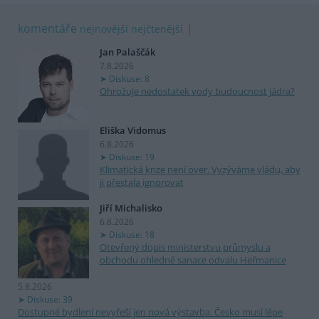
komentáře
nejnovější
nejčtenější
Jan Palaščák
7.8.2026
Diskuse: 8
Ohrožuje nedostatek vody budoucnost jádra?
Eliška Vidomus
6.8.2026
Diskuse: 19
Klimatická krize není over. Vyzýváme vládu, aby
ji přestala ignorovat
Jiří Michalisko
6.8.2026
Diskuse: 18
Otevřený dopis ministerstvu průmyslu a
obchodu ohledně sanace odvalu Heřmanice
5.8.2026
Diskuse: 39
Dostupné bydlení nevyřeší jen nová výstavba. Česko musí lépe