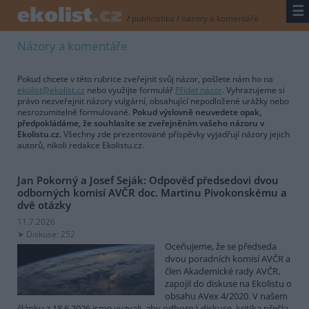
☰
/
publicistika
/
názory a komentáře
Názory a komentáře
Pokud chcete v této rubrice zveřejnit svůj názor, pošlete nám ho na
ekolist@ekolist.cz
nebo využijte formulář
Přidat názor
. Vyhrazujeme si
právo nezveřejnit názory vulgární, obsahující nepodložené urážky nebo
nesrozumitelně formulované.
Pokud výslovně neuvedete opak,
předpokládáme, že souhlasíte se zveřejněním vašeho názoru v
Ekolistu.cz.
Všechny zde prezentované příspěvky vyjadřují názory jejich
autorů, nikoli redakce Ekolistu.cz.
Jan Pokorný a Josef Seják: Odpověď předsedovi dvou
odborných komisí AVČR doc. Martinu Pivokonskému a
dvě otázky
11.7.2026
Diskuse: 252
Oceňujeme, že se předseda
dvou poradních komisí AVČR a
člen Akademické rady AVČR,
zapojil do diskuse na Ekolistu o
obsahu AVex 4/2020. V našem
článku z 18.6.2026 jsme vyzvali, aby odborná diskuse, kritika přešla