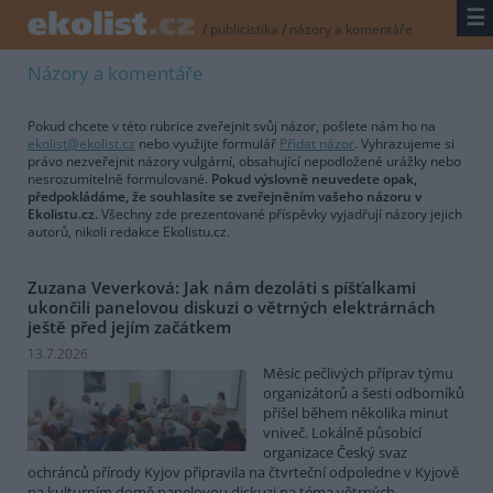
☰
/
publicistika
/
názory a komentáře
Názory a komentáře
Pokud chcete v této rubrice zveřejnit svůj názor, pošlete nám ho na
ekolist@ekolist.cz
nebo využijte formulář
Přidat názor
. Vyhrazujeme si
právo nezveřejnit názory vulgární, obsahující nepodložené urážky nebo
nesrozumitelně formulované.
Pokud výslovně neuvedete opak,
předpokládáme, že souhlasíte se zveřejněním vašeho názoru v
Ekolistu.cz.
Všechny zde prezentované příspěvky vyjadřují názory jejich
autorů, nikoli redakce Ekolistu.cz.
Zuzana Veverková: Jak nám dezoláti s píšťalkami
ukončili panelovou diskuzi o větrných elektrárnách
ještě před jejím začátkem
13.7.2026
Měsíc pečlivých příprav týmu
organizátorů a šesti odborníků
přišel během několika minut
vniveč. Lokálně působící
organizace Český svaz
ochránců přírody Kyjov připravila na čtvrteční odpoledne v Kyjově
na kulturním domě panelovou diskuzi na téma větrných