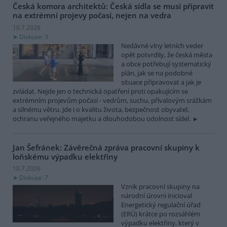
Česká komora architektů: Česká sídla se musí připravit
na extrémní projevy počasí, nejen na vedra
10.7.2026
Diskuse: 3
Nedávné vlny letních veder
opět potvrdily, že česká města
a obce potřebují systematický
plán, jak se na podobné
situace připravovat a jak je
zvládat. Nejde jen o technická opatření proti opakujícím se
extrémním projevům počasí - vedrům, suchu, přívalovým srážkám
a silnému větru. Jde i o kvalitu života, bezpečnost obyvatel,
ochranu veřejného majetku a dlouhodobou odolnost sídel.
Jan Šefránek: Závěrečná zpráva pracovní skupiny k
loňskému výpadku elektřiny
10.7.2026
Diskuse: 7
Vznik pracovní skupiny na
národní úrovni inicioval
Energetický regulační úřad
(ERÚ) krátce po rozsáhlém
výpadku elektřiny, který v