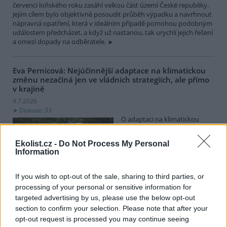
červenci loňského roku zasáhl velkou část území České republiky.
Jejím cílem bylo objektivně posoudit průběh výpadku a navrhnout
nápravná opatření, která v ideálním případě pomohou podobným
událostem předcházet, a když už nastanou, tak urychlí jejich řešení
a omezí dopady na odběratele.
Eva Pernicová: Nejúčinnější adaptace na klimatickou
změnu nezačíná jen ve vládních strategiích, ale přímo
v krajině
9.7.2026
Diskuse: 33
O adaptaci na klimatickou
změnu se nerozhoduje jen v
parlamentu nebo na
Ekolist.cz -
Do Not Process My Personal
mezinárodních summitech. O
Information
její podobě rozhodují také
tisíce drobných zásahů v krajině. V lesích, na loukách a v
mokřadech, které pomáhají obnovovat nejen přirozený vodní
If you wish to opt-out of the sale, sharing to third parties, or
režim, ale také celkově zvyšovat odolnost krajiny vůči dopadům
processing of your personal or sensitive information for
měnícího se klimatu.
targeted advertising by us, please use the below opt-out
section to confirm your selection. Please note that after your
opt-out request is processed you may continue seeing
Otakar Hobza: Česko: Radiátor na každou střechu!