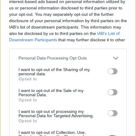
interest-based ads based on personal information utilized by
8.7.2026
us or personal information disclosed to third parties prior to
Diskuse: 13
Když projíždím novou
your opt-out. You may separately opt-out of the further
zástavbou na okraji
disclosure of your personal information by third parties on the
jakéhokoliv většího města,
IAB’s list of downstream participants. This information may
vidím pořád stejnou skladbu.
also be disclosed by us to third parties on the
IAB’s List of
Světlá fasáda, černá nebo
Downstream Participants
that may further disclose it to other
aspoň velmi tmavá krytina. Dům vedle domu, ulice za ulicí, katalog
third parties.
za katalogem. Není to náhoda ani vkus jednotlivce. Je to výchozí
nastavení, které nikdo v procesu návrhu vědomě neotevřel a
nezpochybnil.
Personal Data Processing Opt Outs
I want to opt-out of the Sharing of my
personal data.
Miroslav Patrik: Končíme s pořádáním ankety Zelená
Opted In
perla. Proč?
7.7.2026
I want to opt-out of the Sale of my
Diskuse: 30
Personal Data.
Děti Země na konci června
Opted In
2025 zveřejnily výsledky 30.
ročníku ankety Zelená perla.
I want to opt-out of processing my
Na konci června 2026 ovšem
Personal Data for Targeted Advertising.
žádné výsledky 31. ročníku za
Opted In
rok 2025 nezveřejnily, jen
obsáhlý analytický článek s vybranými
výsledky ankety během jejích třiceti ročníků
. Je tedy jistě vhodné
I want to opt-out of Collection, Use,