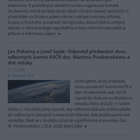
elektráren. S podobnými akcemi má tato organizace bohaté
zkušenosti, ročně pořádá okolo desíti různých besed, seminářů či
přednášek na širokou paletu témat z oblasti ochrany přírody,
krajiny a životního prostředí. Na Kyjovsku dosud žádná veřejná
debata o větrné energii neproběhla a mezi místními obyvateli je
přitom o informace zájem.
Jan Pokorný a Josef Seják: Odpověď předsedovi dvou
odborných komisí AVČR doc. Martinu Pivokonskému a
dvě otázky
11.7.2026
Diskuse: 252
Oceňujeme, že se předseda
dvou poradních komisí AVČR a
člen Akademické rady AVČR,
zapojil do diskuse na Ekolistu o
obsahu AVex 4/2020. V našem
článku z 18.6.2026 jsme vyzvali, aby odborná diskuse, kritika přešla
do odborných časopisů s recenzním řízením, kde publikujeme své
výsledky. Rádi se v Ekolistu stručně vyjádříme ke stanovisku doc.
M. Pivokonského z 25.6. 2026, který píše: