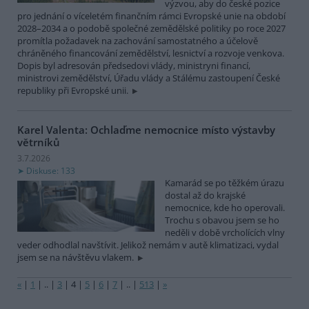
výzvou, aby do české pozice
pro jednání o víceletém finančním rámci Evropské unie na období
2028–2034 a o podobě společné zemědělské politiky po roce 2027
promítla požadavek na zachování samostatného a účelově
chráněného financování zemědělství, lesnictví a rozvoje venkova.
Dopis byl adresován předsedovi vlády, ministryni financí,
ministrovi zemědělství, Úřadu vlády a Stálému zastoupení České
republiky při Evropské unii.
Karel Valenta: Ochlaďme nemocnice místo výstavby
větrníků
3.7.2026
Diskuse: 133
Kamarád se po těžkém úrazu
dostal až do krajské
nemocnice, kde ho operovali.
Trochu s obavou jsem se ho
neděli v době vrcholících vlny
veder odhodlal navštívit. Jelikož nemám v autě klimatizaci, vydal
jsem se na návštěvu vlakem.
«
|
1
|
..
|
3
|
4
|
5
|
6
|
7
|
..
|
513
|
»