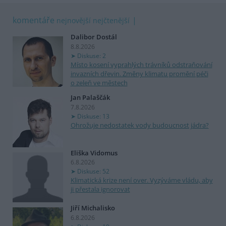
komentáře
nejnovější
nejčtenější
Dalibor Dostál
8.8.2026
Diskuse: 2
Místo kosení vyprahlých trávníků odstraňování
invazních dřevin. Změny klimatu promění péči
o zeleň ve městech
Jan Palaščák
7.8.2026
Diskuse: 13
Ohrožuje nedostatek vody budoucnost jádra?
Eliška Vidomus
6.8.2026
Diskuse: 52
Klimatická krize není over. Vyzýváme vládu, aby
ji přestala ignorovat
Jiří Michalisko
6.8.2026