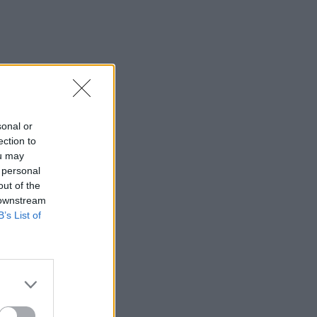
sonal or
ection to
ou may
 personal
out of the
 downstream
B’s List of