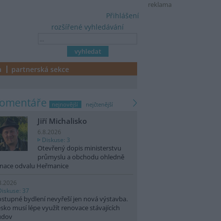
reklama
Přihlášení
rozšířené vyhledávání
a
partnerská sekce
komentáře
nejnovější
nejčtenější
Jiří Michalisko
6.8.2026
Diskuse: 3
Otevřený dopis ministerstvu
průmyslu a obchodu ohledně
nace odvalu Heřmanice
8.2026
Diskuse: 37
stupné bydlení nevyřeší jen nová výstavba.
sko musí lépe využít renovace stávajících
udov