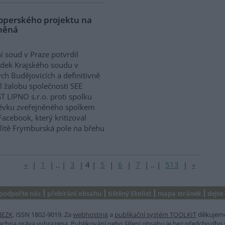
eloperského projektu na
vněná
í soud v Praze potvrdil
dek Krajského soudu v
ch Budějovicích a definitivně
l žalobu společnosti SEE
T LIPNO s.r.o. proti spolku
spěvku zveřejněného spolkem
Facebook, který kritizoval
litě Frymburská pole na břehu
«
|
1
|
..
|
3
|
4
|
5
|
6
|
7
|
..
|
513
|
»
podpořte nás
přebírání obsahu
tištěný Ekolist
mapa stránek
dejte
BEZK
. ISSN 1802-9019. Za
webhosting
a
publikační systém TOOLKIT
děkujem
šechna práva vyhrazena. Publikování nebo šíření obsahu je bez předchozího 