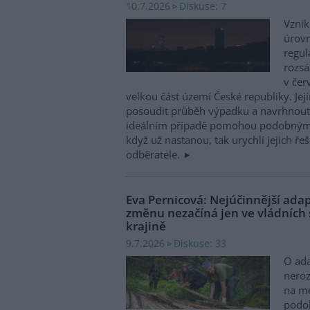
Diskuse: 7
10.7.2026
Vznik
úrovn
regul
rozsá
v čer
velkou část území České republiky. Jej
posoudit průběh výpadku a navrhnout 
ideálním případě pomohou podobným 
když už nastanou, tak urychlí jejich ř
odběratele.
Eva Pernicová: Nejúčinnější ada
změnu nezačíná jen ve vládních s
krajině
Diskuse: 33
9.7.2026
O ada
neroz
na me
podob