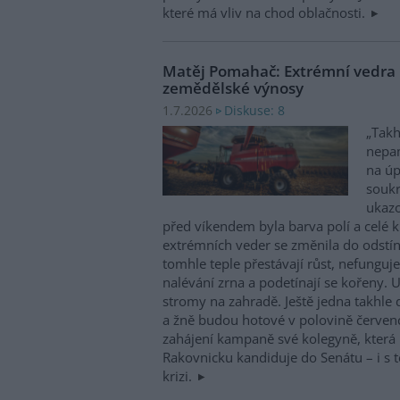
které má vliv na chod oblačnosti.
Matěj Pomahač: Extrémní vedra u
zemědělské výnosy
Diskuse: 8
1.7.2026
„Takh
nepam
na úp
soukr
ukazo
před víkendem byla barva polí a celé k
extrémních veder se změnila do odstínu
tomhle teple přestávají růst, nefunguj
nalévání zrna a podetínají se kořeny.
stromy na zahradě. Ještě jedna takhle
a žně budou hotové v polovině červen
zahájení kampaně své kolegyně, kter
Rakovnicku kandiduje do Senátu – i s 
krizi.