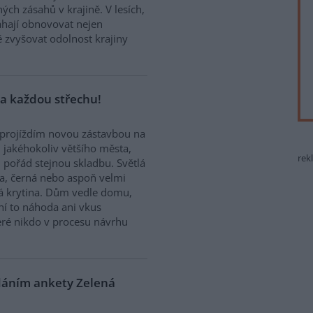
ých zásahů v krajině. V lesích,
hají obnovovat nejen
ě zvyšovat odolnost krajiny
a každou střechu!
projíždím novou zástavbou na
i jakéhokoliv většího města,
rek
 pořád stejnou skladbu. Světlá
a, černá nebo aspoň velmi
 krytina. Dům vedle domu,
ení to náhoda ani vkus
teré nikdo v procesu návrhu
ádáním ankety Zelená