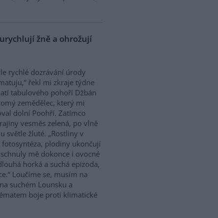
rychlují žně a ohrožují
le rychlé dozrávání úrody
atuju,“ řekl mi zkraje týdne
atí tabulového pohoří Džbán
omý zemědělec, který mi
val dolní Poohří. Zatímco
rajiny vesměs zelená, po vlně
 světle žluté. „Rostliny v
e fotosyntéza, plodiny ukončují
 Uschnuly mě dokonce i ovocné
 dlouhá horká a suchá epizoda,
ce.“ Loučíme se, musím na
á na suchém Lounsku a
tématem boje proti klimatické