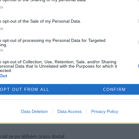
k ochraně financování
venkova v příštím
In
o opt-out of the Sale of my Personal Data.
In
ení vlastníků obecních,
omých a církevních lesů v ČR
to opt-out of processing my Personal Data for Targeted
) se obrátilo na vládu České
ing.
liky s výzvou, aby do české
In
e pro jednání o víceletém
dobí 2028–2034 a o podobě
o opt-out of Collection, Use, Retention, Sale, and/or Sharing
ersonal Data that Is Unrelated with the Purposes for which it
 2027 promítla požadavek na
lected.
ráněného financování
Out
va. Dopis byl adresován
ministrovi zemědělství, Úřadu
OPT OUT FROM ALL
CONFIRM
bliky při Evropské unii.
Data Deletion
Data Access
Privacy Policy
ice místo výstavby
ád se po těžkém úrazu dostal