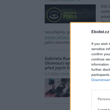
7.7.2026
Děti 
zveře
anket
červ
31. r
nezveřejnily, jen
obsáhlý analytický čl
Ekolist.cz
ankety během jejích třiceti ročníků
. Je
jejího ukončení.
If you wish 
sensitive in
confirm you
Gabriela Rusó: Právnická fakulta
continue se
Olomouci vytvořila iniciativu za 
information 
před jejich lovem
further disc
Diskuse: 8
5.7.2026
participants
Inici
Downstream 
unive
tím v
krut
Persona
I want t