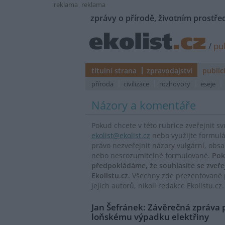
reklama
reklama
zprávy o přírodě, životním prostřed
/
pub
titulní strana
zpravodajství
public
příroda
civilizace
rozhovory
eseje
Názory a komentáře
Pokud chcete v této rubrice zveřejnit s
ekolist@ekolist.cz
nebo využijte formul
právo nezveřejnit názory vulgární, obs
nebo nesrozumitelně formulované.
Pok
předpokládáme, že souhlasíte se zveř
Ekolistu.cz.
Všechny zde prezentované p
jejich autorů, nikoli redakce Ekolistu.cz.
Jan Šefránek: Závěrečná zpráva 
loňskému výpadku elektřiny