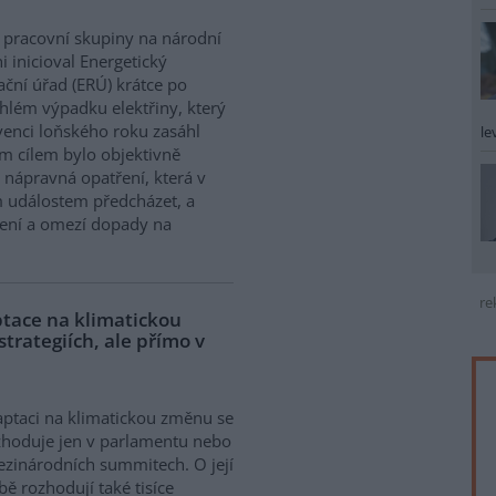
 pracovní skupiny na národní
i inicioval Energetický
ační úřad (ERÚ) krátce po
hlém výpadku elektřiny, který
venci loňského roku zasáhl
le
ím cílem bylo objektivně
nápravná opatření, která v
událostem předcházet, a
ešení a omezí dopady na
re
ptace na klimatickou
trategiích, ale přímo v
ptaci na klimatickou změnu se
hoduje jen v parlamentu nebo
zinárodních summitech. O její
ě rozhodují také tisíce