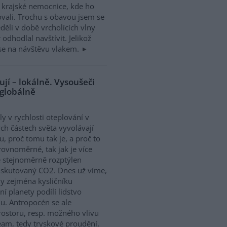
 krajské nemocnice, kde ho
vali. Trochu s obavou jsem se
děli v době vrcholících vlny
 odhodlal navštívit. Jelikož
 se na návštěvu vlakem.
jí – lokálně. Vysoušeči
 globálně
ly v rychlosti oteplování v
ch částech světa vyvolávají
u, proč tomu tak je, a proč to
rovnoměrné, tak jak je více
 stejnoměrně rozptýlen
diskutovaný CO2. Dnes už víme,
dy zejména kysličníku
ní planety podílí lidstvo
u. Antropocén se ale
ostoru, resp. možného vlivu
eam, tedy tryskové proudění,