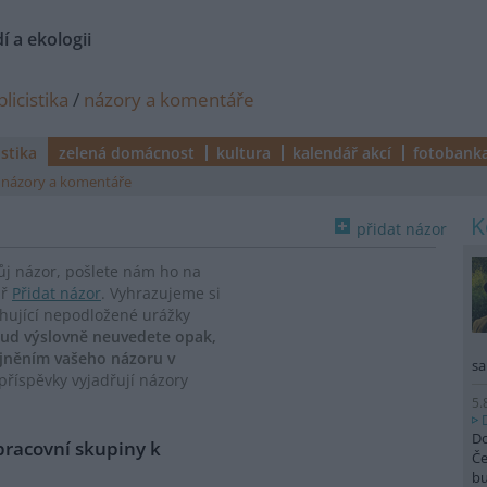
í a ekologii
licistika
/
názory a komentáře
istika
zelená domácnost
kultura
kalendář akcí
fotobank
názory a komentáře
přidat názor
vůj názor, pošlete nám ho na
ář
Přidat názor
. Vyhrazujeme si
ahující nepodložené urážky
ud výslovně neuvedete opak,
ejněním vašeho názoru v
sa
říspěvky vyjadřují názory
5.
Do
pracovní skupiny k
Če
b