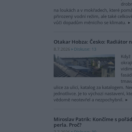
drobn
na loukách a v mokřadech, které pomá
přirozený vodní režim, ale také celkov
vůči dopadům měnícího se klimatu.
Otakar Hobza: Česko: Radiátor n
Diskuse: 13
8.7.2026
Když 
okraj
vidím
fasád
tmavá
ulice za ulicí, katalog za katalogem. N
jednotlivce. Je to výchozí nastavení, k
vědomě neotevřel a nezpochybnil.
Miroslav Patrik: Končíme s poř
perla. Proč?
Diskuse: 30