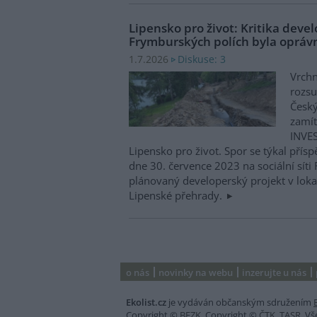
Lipensko pro život: Kritika dev
Frymburských polích byla oprá
Diskuse: 3
1.7.2026
Vrchn
rozsu
Český
zamít
INVES
Lipensko pro život. Spor se týkal pří
dne 30. července 2023 na sociální síti 
plánovaný developerský projekt v loka
Lipenské přehrady.
o nás
novinky na webu
inzerujte u nás
Ekolist.cz
je vydáván občanským sdružením
Copyright ©
BEZK
. Copyright ©
ČTK
,
TASR
. V