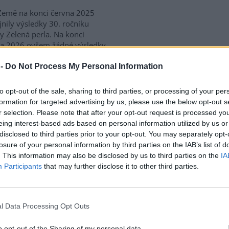
Země na konci června 2025
jnily výsledky 30. ročníku
y Zelená perla. Na konci
na 2026 ovšem žádné výsledky
očníku za rok 2025
ánek s vybranými výsledky
 -
Do Not Process My Personal Information
 tedy jistě vhodné uvést důvody
to opt-out of the sale, sharing to third parties, or processing of your per
formation for targeted advertising by us, please use the below opt-out s
r selection. Please note that after your opt-out request is processed y
 Univerzity Palackého v
eing interest-based ads based on personal information utilized by us or
ochranu delfínů a velryb
disclosed to third parties prior to your opt-out. You may separately opt-
losure of your personal information by third parties on the IAB’s list of
. This information may also be disclosed by us to third parties on the
IA
ativa akademiků olomoucké
Participants
that may further disclose it to other third parties.
rzity
, kterou lze podepsat a
yjádřit svůj protest proti
ým způsobům zabíjení.
l Data Processing Opt Outs
o opt-out of the Sharing of my personal data.