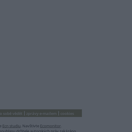
 o sobě vědět
zprávy e-mailem
cookies
e
Ecn studiu
. Navštivte
Ecomonitor
.
souhlasu držitele autorských práv zakázáno.