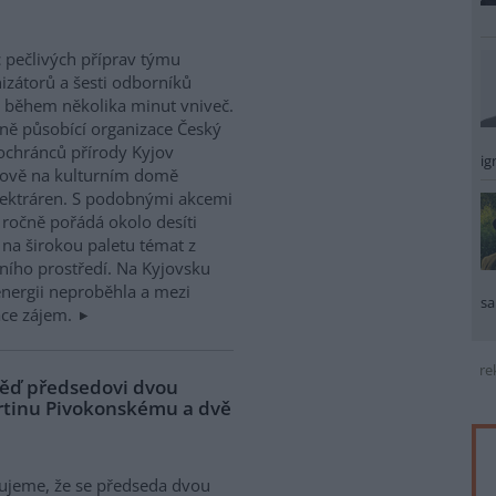
 pečlivých příprav týmu
izátorů a šesti odborníků
l během několika minut vniveč.
ně působící organizace Český
ochránců přírody Kyjov
ig
yjově na kulturním domě
lektráren. S podobnými akcemi
 ročně pořádá okolo desíti
na širokou paletu témat z
tního prostředí. Na Kyjovsku
nergii neproběhla a mezi
sa
ace zájem.
re
věď předsedovi dvou
rtinu Pivokonskému a dvě
jeme, že se předseda dvou