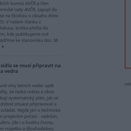
ních komisí AVČR a člen
mické rady AVČR, zapojil do
se na Ekolistu o obsahu AVex
0. V našem článku z
skuse, kritika přešla do
ím, kde publikujeme své
yjádříme ke stanovisku doc. M.
:
sídla se musí připravit na
na vedra
rek
né vlny letních veder opět
dily, že česká města a obce
bují systematický plán, jak se
dobné situace připravovat a
e zvládat. Nejde jen o technická
ím projevům počasí - vedrům,
ru. Jde i o kvalitu života,
ého majetku a dlouhodobou