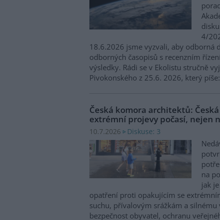
porad
Akade
disku
4/202
18.6.2026 jsme vyzvali, aby odborná di
odborných časopisů s recenzním řízen
výsledky. Rádi se v Ekolistu stručně v
Pivokonského z 25.6. 2026, který píše
Česká komora architektů: Česká 
extrémní projevy počasí, nejen 
Diskuse: 3
10.7.2026
Nedáv
potvr
potře
na po
jak j
opatření proti opakujícím se extrémn
suchu, přívalovým srážkám a silnému vět
bezpečnost obyvatel, ochranu veřejn