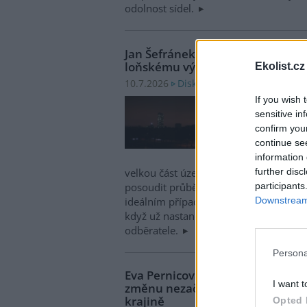
odolnost sídel.
Jan Šefránek: Závěrečná zpráva 
loňskému výpadku elektřiny
Ekolist.cz
Diskuse: 7
10.7.2026
If you wish 
Vznik
sensitive in
úrovn
confirm you
regul
continue se
rozsá
information 
v čer
further disc
velkou část území České republiky. Jej
participants
posoudit průběh výpadku a navrhnout 
Downstream 
ideálním případě pomohou podobným 
když už nastanou, tak urychlí jejich ř
odběratele.
Persona
Eva Pernicová: Nejúčinnější ada
I want t
změnu nezačíná jen ve vládních s
krajině
Opted 