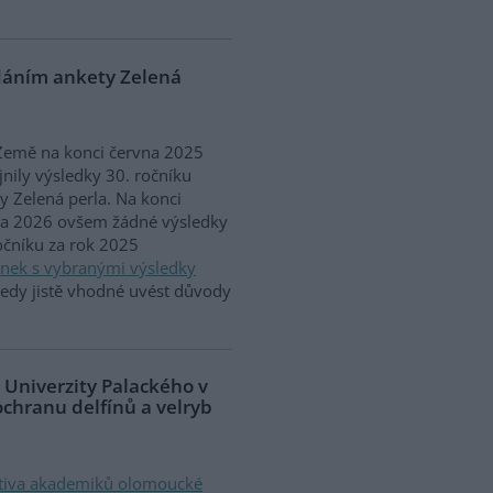
ádáním ankety Zelená
Země na konci června 2025
jnily výsledky 30. ročníku
y Zelená perla. Na konci
na 2026 ovšem žádné výsledky
očníku za rok 2025
ánek s vybranými výsledky
 tedy jistě vhodné uvést důvody
 Univerzity Palackého v
ochranu delfínů a velryb
ativa akademiků olomoucké