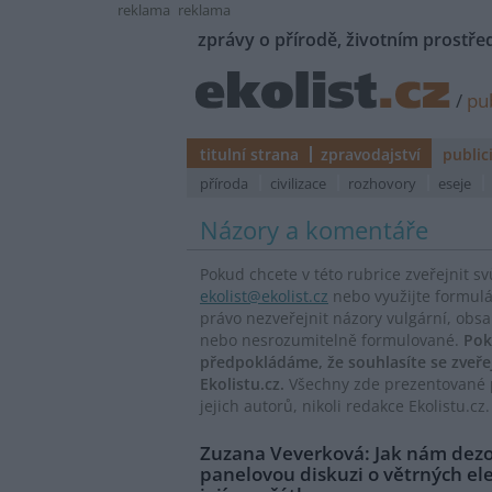
reklama
reklama
zprávy o přírodě, životním prostřed
/
pub
titulní strana
zpravodajství
public
příroda
civilizace
rozhovory
eseje
Názory a komentáře
Pokud chcete v této rubrice zveřejnit s
ekolist@ekolist.cz
nebo využijte formul
právo nezveřejnit názory vulgární, obs
nebo nesrozumitelně formulované.
Pok
předpokládáme, že souhlasíte se zveř
Ekolistu.cz.
Všechny zde prezentované p
jejich autorů, nikoli redakce Ekolistu.cz.
Zuzana Veverková: Jak nám dezol
panelovou diskuzi o větrných el