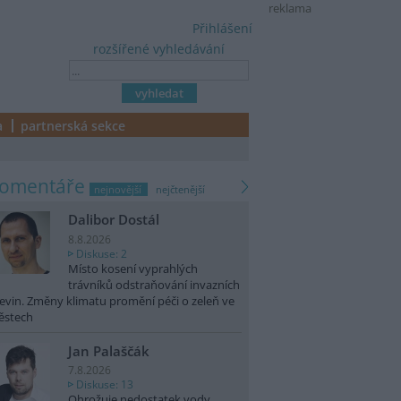
reklama
Přihlášení
rozšířené vyhledávání
a
partnerská sekce
komentáře
nejnovější
nejčtenější
Dalibor Dostál
8.8.2026
Diskuse: 2
Místo kosení vyprahlých
trávníků odstraňování invazních
evin. Změny klimatu promění péči o zeleň ve
ěstech
Jan Palaščák
7.8.2026
Diskuse: 13
Ohrožuje nedostatek vody