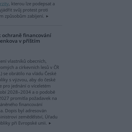
rzity
, kterou lze podepsat a
yjádřit svůj protest proti
ým způsobům zabíjení.
k ochraně financování
venkova v příštím
ení vlastníků obecních,
omých a církevních lesů v ČR
) se obrátilo na vládu České
liky s výzvou, aby do české
e pro jednání o víceletém
dobí 2028–2034 a o podobě
 2027 promítla požadavek na
ráněného financování
va. Dopis byl adresován
ministrovi zemědělství, Úřadu
bliky při Evropské unii.