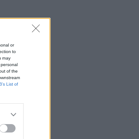
sonal or
ection to
ou may
 personal
out of the
 downstream
B’s List of