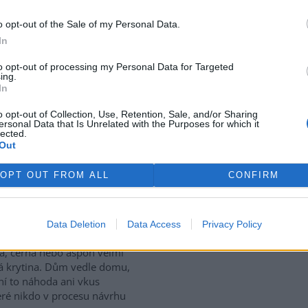
o opt-out of the Sale of my Personal Data.
ptaci na klimatickou změnu se
In
hoduje jen v parlamentu nebo
zinárodních summitech. O její
to opt-out of processing my Personal Data for Targeted
ě rozhodují také tisíce
ing.
ých zásahů v krajině. V lesích,
In
hají obnovovat nejen
o opt-out of Collection, Use, Retention, Sale, and/or Sharing
ě zvyšovat odolnost krajiny
ersonal Data that Is Unrelated with the Purposes for which it
lected.
Out
a každou střechu!
OPT OUT FROM ALL
CONFIRM
projíždím novou zástavbou na
i jakéhokoliv většího města,
Data Deletion
Data Access
Privacy Policy
 pořád stejnou skladbu. Světlá
a, černá nebo aspoň velmi
 krytina. Dům vedle domu,
ení to náhoda ani vkus
teré nikdo v procesu návrhu