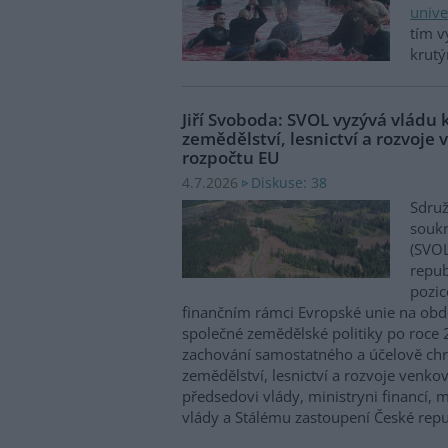
unive
tím v
krut
Jiří Svoboda: SVOL vyzývá vládu 
zemědělství, lesnictví a rozvoje 
rozpočtu EU
Diskuse: 38
4.7.2026
Sdruž
soukr
(SVOL
repub
pozic
finančním rámci Evropské unie na ob
společné zemědělské politiky po roce
zachování samostatného a účelově ch
zemědělství, lesnictví a rozvoje venko
předsedovi vlády, ministryni financí, 
vlády a Stálému zastoupení České repu