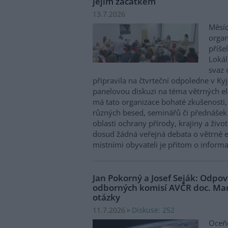
jejím začátkem
13.7.2026
Měsíc
organ
přiše
Lokál
svaz 
připravila na čtvrteční odpoledne v K
panelovou diskuzi na téma větrných e
má tato organizace bohaté zkušenosti,
různých besed, seminářů či přednášek 
oblasti ochrany přírody, krajiny a živo
dosud žádná veřejná debata o větrné e
místními obyvateli je přitom o inform
Jan Pokorný a Josef Seják: Odpo
odborných komisí AVČR doc. Ma
otázky
Diskuse: 252
11.7.2026
Oceňu