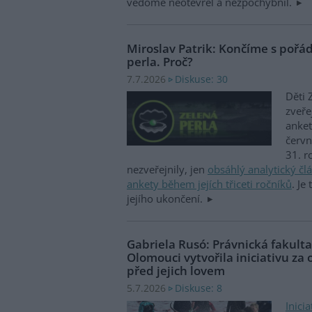
vědomě neotevřel a nezpochybnil.
Miroslav Patrik: Končíme s poř
perla. Proč?
Diskuse: 30
7.7.2026
Děti 
zveře
anket
červ
31. r
nezveřejnily, jen
obsáhlý analytický čl
ankety během jejích třiceti ročníků
. Je
jejího ukončení.
Gabriela Rusó: Právnická fakulta
Olomouci vytvořila iniciativu za 
před jejich lovem
Diskuse: 8
5.7.2026
Inici