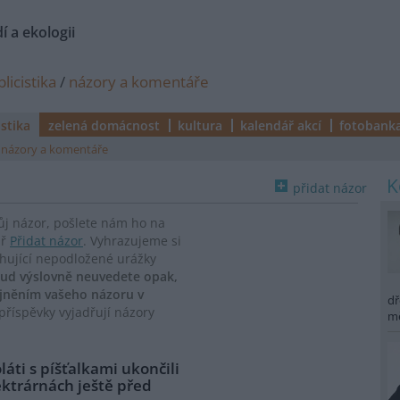
í a ekologii
licistika
/
názory a komentáře
istika
zelená domácnost
kultura
kalendář akcí
fotobank
názory a komentáře
přidat názor
vůj názor, pošlete nám ho na
ář
Přidat názor
. Vyhrazujeme si
ahující nepodložené urážky
ud výslovně neuvedete opak,
ejněním vašeho názoru v
dř
říspěvky vyjadřují názory
m
áti s píšťalkami ukončili
ektrárnách ještě před