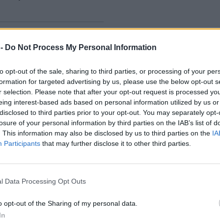
pracovní skupiny k
 -
Do Not Process My Personal Information
to opt-out of the sale, sharing to third parties, or processing of your per
 pracovní skupiny na národní
formation for targeted advertising by us, please use the below opt-out s
i inicioval Energetický
r selection. Please note that after your opt-out request is processed y
ační úřad (ERÚ) krátce po
eing interest-based ads based on personal information utilized by us or
hlém výpadku elektřiny, který
disclosed to third parties prior to your opt-out. You may separately opt-
venci loňského roku zasáhl
losure of your personal information by third parties on the IAB’s list of
ím cílem bylo objektivně
. This information may also be disclosed by us to third parties on the
IA
nápravná opatření, která v
Participants
that may further disclose it to other third parties.
událostem předcházet, a
ešení a omezí dopady na
l Data Processing Opt Outs
ptace na klimatickou
o opt-out of the Sharing of my personal data.
trategiích, ale přímo v
In