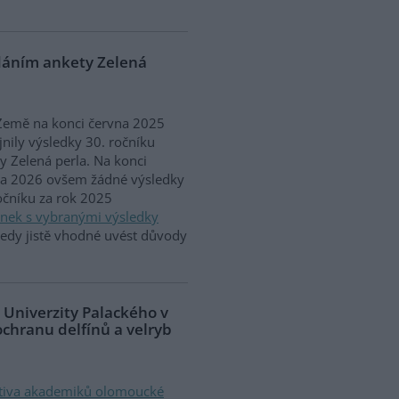
ádáním ankety Zelená
Země na konci června 2025
jnily výsledky 30. ročníku
y Zelená perla. Na konci
na 2026 ovšem žádné výsledky
očníku za rok 2025
ánek s vybranými výsledky
 tedy jistě vhodné uvést důvody
 Univerzity Palackého v
ochranu delfínů a velryb
ativa akademiků olomoucké