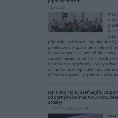
jejím začátkem
13.7.2026
Měsíc
organ
přiše
Lokál
svaz 
připravila na čtvrteční odpoledne v K
panelovou diskuzi na téma větrných e
má tato organizace bohaté zkušenosti,
různých besed, seminářů či přednášek 
oblasti ochrany přírody, krajiny a živo
dosud žádná veřejná debata o větrné e
místními obyvateli je přitom o inform
Jan Pokorný a Josef Seják: Odpo
odborných komisí AVČR doc. Ma
otázky
Diskuse: 252
11.7.2026
Oceňu