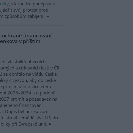
rzity
, kterou lze podepsat a
yjádřit svůj protest proti
ým způsobům zabíjení.
k ochraně financování
venkova v příštím
ení vlastníků obecních,
omých a církevních lesů v ČR
) se obrátilo na vládu České
liky s výzvou, aby do české
e pro jednání o víceletém
dobí 2028–2034 a o podobě
 2027 promítla požadavek na
ráněného financování
va. Dopis byl adresován
ministrovi zemědělství, Úřadu
bliky při Evropské unii.