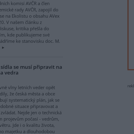
ních komisí AVČR a člen
mické rady AVČR, zapojil do
se na Ekolistu o obsahu AVex
0. V našem článku z
skuse, kritika přešla do
ím, kde publikujeme své
yjádříme ke stanovisku doc. M.
:
sídla se musí připravit na
na vedra
rek
né vlny letních veder opět
dily, že česká města a obce
bují systematický plán, jak se
dobné situace připravovat a
e zvládat. Nejde jen o technická
ím projevům počasí - vedrům,
ru. Jde i o kvalitu života,
ého majetku a dlouhodobou