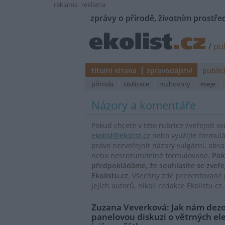
reklama
reklama
zprávy o přírodě, životním prostřed
/
pub
titulní strana
zpravodajství
public
příroda
civilizace
rozhovory
eseje
Názory a komentáře
Pokud chcete v této rubrice zveřejnit s
ekolist@ekolist.cz
nebo využijte formul
právo nezveřejnit názory vulgární, obs
nebo nesrozumitelně formulované.
Pok
předpokládáme, že souhlasíte se zveř
Ekolistu.cz.
Všechny zde prezentované p
jejich autorů, nikoli redakce Ekolistu.cz.
Zuzana Veverková: Jak nám dezol
panelovou diskuzi o větrných el