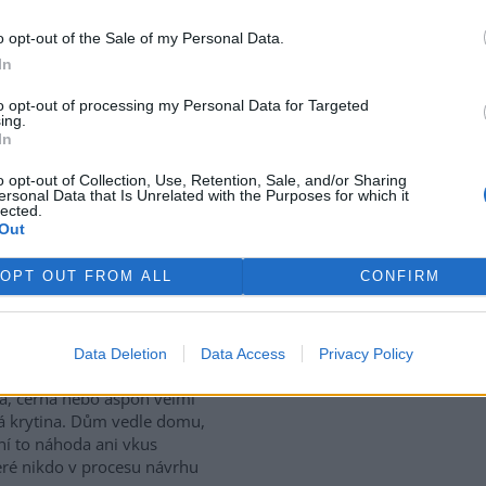
o opt-out of the Sale of my Personal Data.
ptaci na klimatickou změnu se
In
hoduje jen v parlamentu nebo
zinárodních summitech. O její
to opt-out of processing my Personal Data for Targeted
ě rozhodují také tisíce
ing.
ých zásahů v krajině. V lesích,
In
hají obnovovat nejen
o opt-out of Collection, Use, Retention, Sale, and/or Sharing
ě zvyšovat odolnost krajiny
ersonal Data that Is Unrelated with the Purposes for which it
lected.
Out
a každou střechu!
OPT OUT FROM ALL
CONFIRM
projíždím novou zástavbou na
i jakéhokoliv většího města,
Data Deletion
Data Access
Privacy Policy
 pořád stejnou skladbu. Světlá
a, černá nebo aspoň velmi
 krytina. Dům vedle domu,
ení to náhoda ani vkus
teré nikdo v procesu návrhu