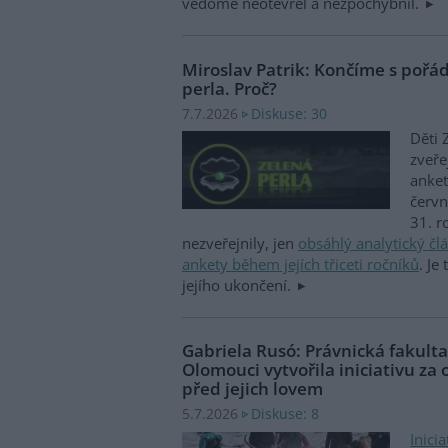
vědomě neotevřel a nezpochybnil.
Miroslav Patrik: Končíme s poř
perla. Proč?
Diskuse: 30
7.7.2026
Děti 
zveře
anket
červ
31. r
nezveřejnily, jen
obsáhlý analytický čl
ankety během jejích třiceti ročníků
. Je
jejího ukončení.
Gabriela Rusó: Právnická fakulta
Olomouci vytvořila iniciativu za 
před jejich lovem
Diskuse: 8
5.7.2026
Inici