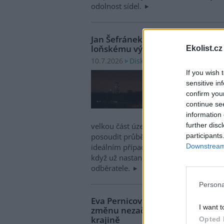
odolnost sídel.
Jan Šefránek: Závěrečná zpráva 
loňskému výpadku elektřiny
Ekolist.cz
Diskuse: 7
10.7.2026
If you wish 
Vznik
sensitive in
úrovn
confirm you
regul
continue se
rozsá
information 
v čer
further disc
velkou část území České republiky. Jej
participants
posoudit průběh výpadku a navrhnout 
Downstream 
ideálním případě pomohou podobným 
když už nastanou, tak urychlí jejich ř
odběratele.
Persona
Eva Pernicová: Nejúčinnější ada
I want t
změnu nezačíná jen ve vládních s
krajině
Opted 