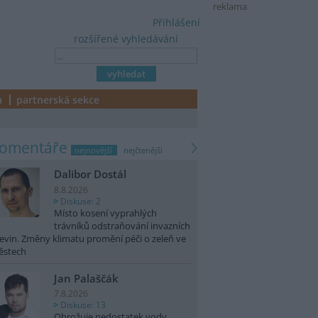
reklama
Přihlášení
rozšířené vyhledávání
a
partnerská sekce
komentáře
nejnovější
nejčtenější
Dalibor Dostál
8.8.2026
Diskuse: 2
Místo kosení vyprahlých
trávníků odstraňování invazních
evin. Změny klimatu promění péči o zeleň ve
ěstech
Jan Palaščák
7.8.2026
Diskuse: 13
Ohrožuje nedostatek vody