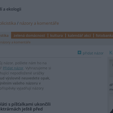
í a ekologii
licistika
/
názory a komentáře
istika
zelená domácnost
kultura
kalendář akcí
fotobank
názory a komentáře
přidat názor
vůj názor, pošlete nám ho na
ář
Přidat názor
. Vyhrazujeme si
ahující nepodložené urážky
ud výslovně neuvedete opak,
ejněním vašeho názoru v
dř
říspěvky vyjadřují názory
m
áti s píšťalkami ukončili
ektrárnách ještě před