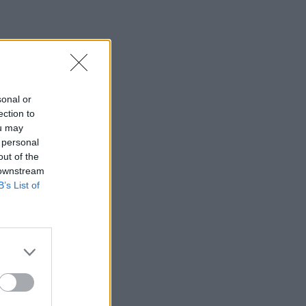
sonal or
ection to
ou may
 personal
out of the
 downstream
B’s List of