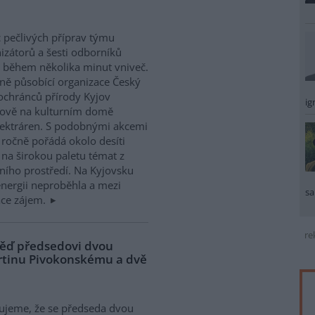
 pečlivých příprav týmu
izátorů a šesti odborníků
l během několika minut vniveč.
ně působící organizace Český
ochránců přírody Kyjov
ig
yjově na kulturním domě
lektráren. S podobnými akcemi
 ročně pořádá okolo desíti
na širokou paletu témat z
tního prostředí. Na Kyjovsku
nergii neproběhla a mezi
sa
ace zájem.
re
věď předsedovi dvou
rtinu Pivokonskému a dvě
jeme, že se předseda dvou