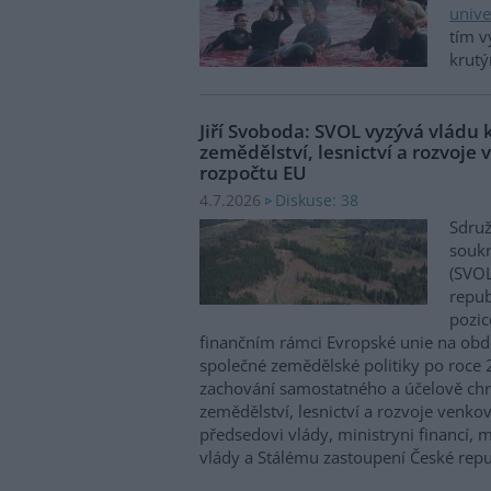
unive
tím v
krut
Jiří Svoboda: SVOL vyzývá vládu 
zemědělství, lesnictví a rozvoje 
rozpočtu EU
Diskuse: 38
4.7.2026
Sdruž
soukr
(SVOL
repub
pozic
finančním rámci Evropské unie na ob
společné zemědělské politiky po roce
zachování samostatného a účelově ch
zemědělství, lesnictví a rozvoje venko
předsedovi vlády, ministryni financí, 
vlády a Stálému zastoupení České repu