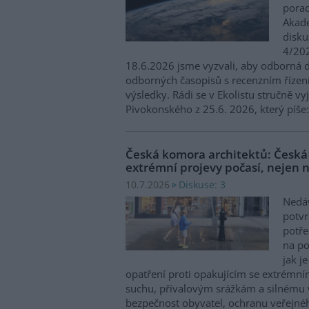
porad
Akade
disku
4/202
18.6.2026 jsme vyzvali, aby odborná di
odborných časopisů s recenzním řízen
výsledky. Rádi se v Ekolistu stručně v
Pivokonského z 25.6. 2026, který píše
Česká komora architektů: Česká 
extrémní projevy počasí, nejen 
Diskuse: 3
10.7.2026
Nedáv
potvr
potře
na po
jak j
opatření proti opakujícím se extrémn
suchu, přívalovým srážkám a silnému vět
bezpečnost obyvatel, ochranu veřejn