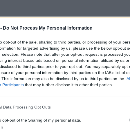
pracovní skupiny k
 -
Do Not Process My Personal Information
to opt-out of the sale, sharing to third parties, or processing of your per
 pracovní skupiny na národní
formation for targeted advertising by us, please use the below opt-out s
i inicioval Energetický
r selection. Please note that after your opt-out request is processed y
ační úřad (ERÚ) krátce po
eing interest-based ads based on personal information utilized by us or
hlém výpadku elektřiny, který
disclosed to third parties prior to your opt-out. You may separately opt-
venci loňského roku zasáhl
losure of your personal information by third parties on the IAB’s list of
ím cílem bylo objektivně
. This information may also be disclosed by us to third parties on the
IA
nápravná opatření, která v
Participants
that may further disclose it to other third parties.
událostem předcházet, a
ešení a omezí dopady na
l Data Processing Opt Outs
ptace na klimatickou
o opt-out of the Sharing of my personal data.
trategiích, ale přímo v
In