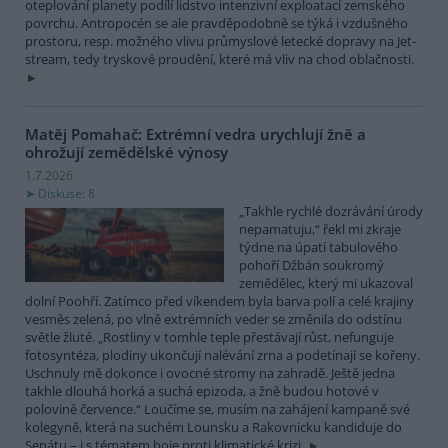
oteplování planety podílí lidstvo intenzivní exploatací zemského
povrchu. Antropocén se ale pravděpodobně se týká i vzdušného
prostoru, resp. možného vlivu průmyslové letecké dopravy na Jet-
stream, tedy tryskové proudění, které má vliv na chod oblačnosti.
Matěj Pomahač: Extrémní vedra urychlují žně a
ohrožují zemědělské výnosy
1.7.2026
Diskuse: 8
„Takhle rychlé dozrávání úrody
nepamatuju,“ řekl mi zkraje
týdne na úpatí tabulového
pohoří Džbán soukromý
zemědělec, který mi ukazoval
dolní Poohří. Zatímco před víkendem byla barva polí a celé krajiny
vesměs zelená, po vlně extrémních veder se změnila do odstínu
světle žluté. „Rostliny v tomhle teple přestávají růst, nefunguje
fotosyntéza, plodiny ukončují nalévání zrna a podetínají se kořeny.
Uschnuly mě dokonce i ovocné stromy na zahradě. Ještě jedna
takhle dlouhá horká a suchá epizoda, a žně budou hotové v
polovině července.“ Loučíme se, musím na zahájení kampaně své
kolegyně, která na suchém Lounsku a Rakovnicku kandiduje do
Senátu – i s tématem boje proti klimatické krizi.