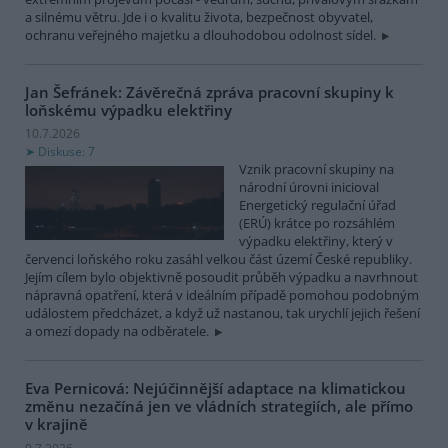
a silnému větru. Jde i o kvalitu života, bezpečnost obyvatel,
ochranu veřejného majetku a dlouhodobou odolnost sídel.
Jan Šefránek: Závěrečná zpráva pracovní skupiny k
loňskému výpadku elektřiny
10.7.2026
Diskuse: 7
Vznik pracovní skupiny na
národní úrovni inicioval
Energetický regulační úřad
(ERÚ) krátce po rozsáhlém
výpadku elektřiny, který v
červenci loňského roku zasáhl velkou část území České republiky.
Jejím cílem bylo objektivně posoudit průběh výpadku a navrhnout
nápravná opatření, která v ideálním případě pomohou podobným
událostem předcházet, a když už nastanou, tak urychlí jejich řešení
a omezí dopady na odběratele.
Eva Pernicová: Nejúčinnější adaptace na klimatickou
změnu nezačíná jen ve vládních strategiích, ale přímo
v krajině