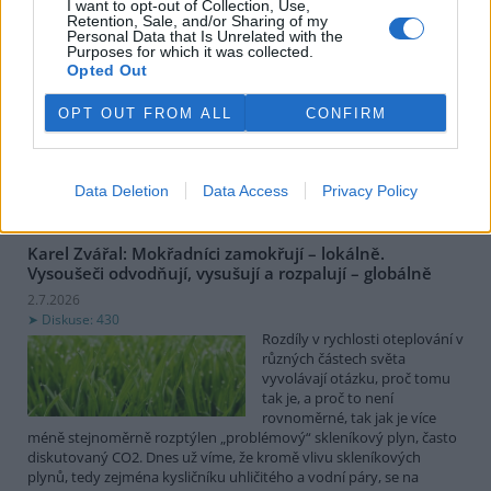
větrníků
I want to opt-out of Collection, Use,
Retention, Sale, and/or Sharing of my
3.7.2026
Personal Data that Is Unrelated with the
Purposes for which it was collected.
Diskuse: 133
Opted Out
Kamarád se po těžkém úrazu
dostal až do krajské
nemocnice, kde ho operovali.
OPT OUT FROM ALL
CONFIRM
Trochu s obavou jsem se ho
neděli v době vrcholících vlny
veder odhodlal navštívit. Jelikož nemám v autě klimatizaci, vydal
jsem se na návštěvu vlakem.
Data Deletion
Data Access
Privacy Policy
Karel Zvářal: Mokřadníci zamokřují – lokálně.
Vysoušeči odvodňují, vysušují a rozpalují – globálně
2.7.2026
Diskuse: 430
Rozdíly v rychlosti oteplování v
různých částech světa
vyvolávají otázku, proč tomu
tak je, a proč to není
rovnoměrné, tak jak je více
méně stejnoměrně rozptýlen „problémový“ skleníkový plyn, často
diskutovaný CO2. Dnes už víme, že kromě vlivu skleníkových
plynů, tedy zejména kysličníku uhličitého a vodní páry, se na