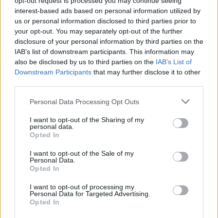
opt-out request is processed you may continue seeing
protest proti krutým
interest-based ads based on personal information utilized by
způsobům zabíjení.
us or personal information disclosed to third parties prior to
your opt-out. You may separately opt-out of the further
Jiří Svoboda: SVOL vyzývá vládu k ochraně financování
disclosure of your personal information by third parties on the
zemědělství, lesnictví a rozvoje venkova v příštím
IAB’s list of downstream participants. This information may
rozpočtu EU
also be disclosed by us to third parties on the
IAB’s List of
4.7.2026
Downstream Participants
that may further disclose it to other
Diskuse: 38
third parties.
Sdružení vlastníků obecních,
soukromých a církevních lesů
Personal Data Processing Opt Outs
v ČR (SVOL) se obrátilo na
vládu České republiky s
I want to opt-out of the Sharing of my
výzvou, aby do české pozice
personal data.
pro jednání o víceletém finančním rámci Evropské unie na období
Opted In
2028–2034 a o podobě společné zemědělské politiky po roce 2027
promítla požadavek na zachování samostatného a účelově
I want to opt-out of the Sale of my
chráněného financování zemědělství, lesnictví a rozvoje venkova.
Personal Data.
Dopis byl adresován předsedovi vlády, ministryni financí,
Opted In
ministrovi zemědělství, Úřadu vlády a Stálému zastoupení České
republiky při Evropské unii.
I want to opt-out of processing my
Personal Data for Targeted Advertising.
Opted In
Karel Valenta: Ochlaďme nemocnice místo výstavby