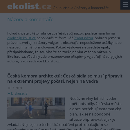
☰
/
publicistika
/
názory a komentáře
Názory a komentáře
Pokud chcete v této rubrice zveřejnit svůj názor, pošlete nám ho na
ekolist@ekolist.cz
nebo využijte formulář
Přidat názor
. Vyhrazujeme si
právo nezveřejnit názory vulgární, obsahující nepodložené urážky nebo
nesrozumitelně formulované.
Pokud výslovně neuvedete opak,
předpokládáme, že souhlasíte se zveřejněním vašeho názoru v
Ekolistu.cz.
Všechny zde prezentované příspěvky vyjadřují názory jejich
autorů, nikoli redakce Ekolistu.cz.
Česká komora architektů: Česká sídla se musí připravit
na extrémní projevy počasí, nejen na vedra
10.7.2026
Diskuse: 3
Nedávné vlny letních veder
opět potvrdily, že česká města
a obce potřebují systematický
plán, jak se na podobné
situace připravovat a jak je
zvládat. Nejde jen o technická opatření proti opakujícím se
extrémním projevům počasí - vedrům, suchu, přívalovým srážkám