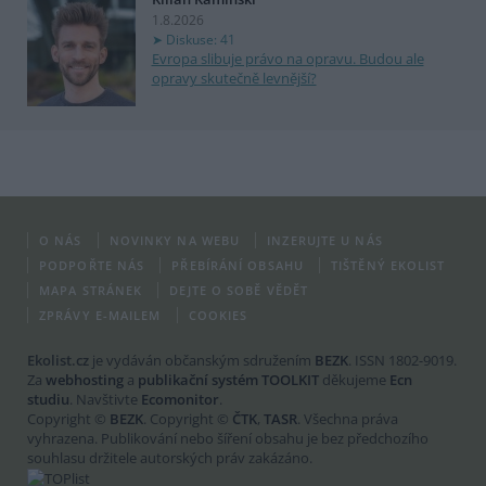
1.8.2026
Diskuse: 41
Evropa slibuje právo na opravu. Budou ale
opravy skutečně levnější?
O NÁS
NOVINKY NA WEBU
INZERUJTE U NÁS
PODPOŘTE NÁS
PŘEBÍRÁNÍ OBSAHU
TIŠTĚNÝ EKOLIST
MAPA STRÁNEK
DEJTE O SOBĚ VĚDĚT
ZPRÁVY E-MAILEM
COOKIES
Ekolist.cz
je vydáván občanským sdružením
BEZK
. ISSN 1802-9019.
Za
webhosting
a
publikační systém TOOLKIT
děkujeme
Ecn
studiu
. Navštivte
Ecomonitor
.
Copyright ©
BEZK
. Copyright ©
ČTK
,
TASR
. Všechna práva
vyhrazena. Publikování nebo šíření obsahu je bez předchozího
souhlasu držitele autorských práv zakázáno.