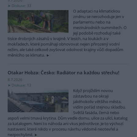
9.7.2026
Diskuse: 33
O adaptaci na klimatickou
změnu se nerozhoduje jen v
parlamentu nebo na
mezinárodních summitech. O
její podobě rozhodují také
tisíce drobných zásahů v krajině. V lesích, na loukách a v
mokřadech, které pomáhají obnovovat nejen přirozený vodní
režim, ale také celkově zvyšovat odolnost krajiny vůči dopadům
měnícího se klimatu.
Otakar Hobza: Česko: Radiátor na každou střechu!
8.7.2026
Diskuse: 13
Když projíždím novou
zástavbou na okraji
jakéhokoliv většího města,
vidím pořád stejnou skladbu.
Světlá fasáda, černá nebo
aspoň velmi tmavá krytina. Dům vedle domu, ulice za ulicí, katalog
za katalogem. Není to náhoda ani vkus jednotlivce. Je to výchozí
nastavení, které nikdo v procesu návrhu vědomě neotevřel a
nezpochybnil.