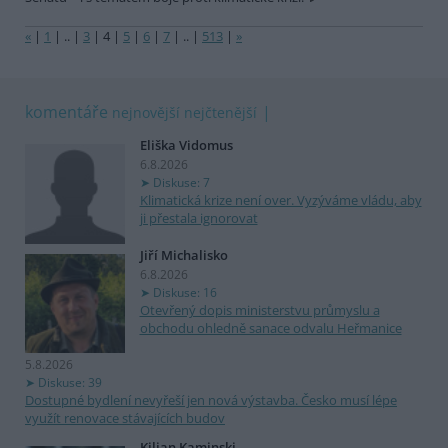
«
|
1
|
..
|
3
|
4
|
5
|
6
|
7
|
..
|
513
|
»
komentáře
nejnovější
nejčtenější
Eliška Vidomus
6.8.2026
Diskuse: 7
Klimatická krize není over. Vyzýváme vládu, aby
ji přestala ignorovat
Jiří Michalisko
6.8.2026
Diskuse: 16
Otevřený dopis ministerstvu průmyslu a
obchodu ohledně sanace odvalu Heřmanice
5.8.2026
Diskuse: 39
Dostupné bydlení nevyřeší jen nová výstavba. Česko musí lépe
využít renovace stávajících budov
Kilian Kaminski