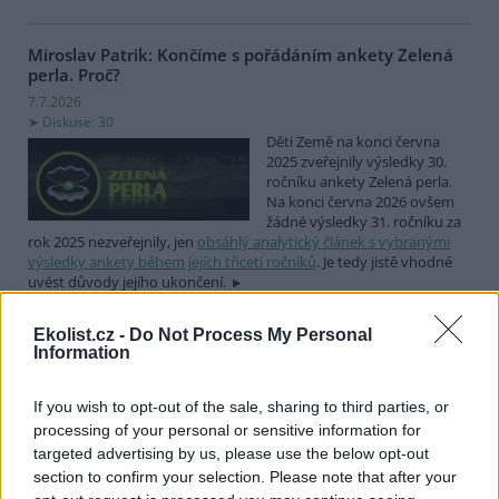
Miroslav Patrik: Končíme s pořádáním ankety Zelená
perla. Proč?
7.7.2026
Diskuse: 30
Děti Země na konci června
2025 zveřejnily výsledky 30.
ročníku ankety Zelená perla.
Na konci června 2026 ovšem
žádné výsledky 31. ročníku za
rok 2025 nezveřejnily, jen
obsáhlý analytický článek s vybranými
výsledky ankety během jejích třiceti ročníků
. Je tedy jistě vhodné
uvést důvody jejího ukončení.
Ekolist.cz -
Do Not Process My Personal
Gabriela Rusó: Právnická fakulta Univerzity Palackého
Information
v Olomouci vytvořila iniciativu za ochranu delfínů a
velryb před jejich lovem
If you wish to opt-out of the sale, sharing to third parties, or
5.7.2026
processing of your personal or sensitive information for
Diskuse: 8
Iniciativa akademiků
targeted advertising by us, please use the below opt-out
olomoucké univerzity
, kterou
section to confirm your selection. Please note that after your
lze podepsat a tím vyjádřit svůj