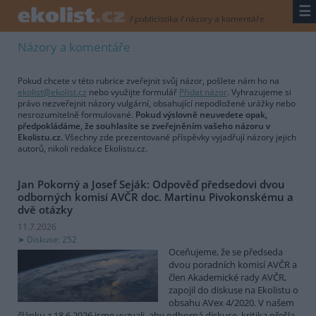
☰
/
publicistika
/
názory a komentáře
Názory a komentáře
Pokud chcete v této rubrice zveřejnit svůj názor, pošlete nám ho na
ekolist@ekolist.cz
nebo využijte formulář
Přidat názor
. Vyhrazujeme si
právo nezveřejnit názory vulgární, obsahující nepodložené urážky nebo
nesrozumitelně formulované.
Pokud výslovně neuvedete opak,
předpokládáme, že souhlasíte se zveřejněním vašeho názoru v
Ekolistu.cz.
Všechny zde prezentované příspěvky vyjadřují názory jejich
autorů, nikoli redakce Ekolistu.cz.
Jan Pokorný a Josef Seják: Odpověď předsedovi dvou
odborných komisí AVČR doc. Martinu Pivokonskému a
dvě otázky
11.7.2026
Diskuse: 252
Oceňujeme, že se předseda
dvou poradních komisí AVČR a
člen Akademické rady AVČR,
zapojil do diskuse na Ekolistu o
obsahu AVex 4/2020. V našem
článku z 18.6.2026 jsme vyzvali, aby odborná diskuse, kritika přešla