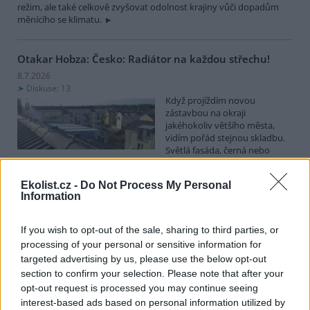
režim, ale také celkově zvyšovat odolnost krajiny vůči dopadům
měnícího se klimatu.
Otakar Hobza: Česko: Radiátor na každou střechu!
8.7.2026
Diskuse: 13
Když projíždím novou
zástavbou na okraji
jakéhokoliv většího města,
vidím pořád stejnou skladbu.
Světlá fasáda, černá nebo
aspoň velmi tmavá krytina. Dům vedle domu, ulice za ulicí, katalog
za katalogem. Není to náhoda ani vkus jednotlivce. Je to výchozí
Ekolist.cz -
Do Not Process My Personal
nastavení, které nikdo v procesu návrhu vědomě neotevřel a
Information
nezpochybnil.
If you wish to opt-out of the sale, sharing to third parties, or
Miroslav Patrik: Končíme s pořádáním ankety Zelená
processing of your personal or sensitive information for
perla. Proč?
targeted advertising by us, please use the below opt-out
7.7.2026
section to confirm your selection. Please note that after your
Diskuse: 30
opt-out request is processed you may continue seeing
Děti Země na konci června
interest-based ads based on personal information utilized by
2025 zveřejnily výsledky 30.