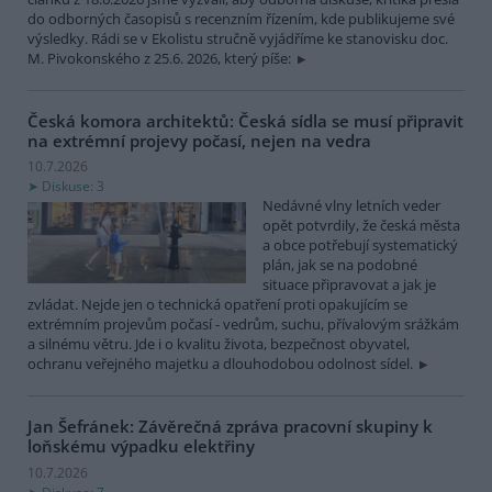
do odborných časopisů s recenzním řízením, kde publikujeme své
výsledky. Rádi se v Ekolistu stručně vyjádříme ke stanovisku doc.
M. Pivokonského z 25.6. 2026, který píše:
Česká komora architektů: Česká sídla se musí připravit
na extrémní projevy počasí, nejen na vedra
10.7.2026
Diskuse: 3
Nedávné vlny letních veder
opět potvrdily, že česká města
a obce potřebují systematický
plán, jak se na podobné
situace připravovat a jak je
zvládat. Nejde jen o technická opatření proti opakujícím se
extrémním projevům počasí - vedrům, suchu, přívalovým srážkám
a silnému větru. Jde i o kvalitu života, bezpečnost obyvatel,
ochranu veřejného majetku a dlouhodobou odolnost sídel.
Jan Šefránek: Závěrečná zpráva pracovní skupiny k
loňskému výpadku elektřiny
10.7.2026