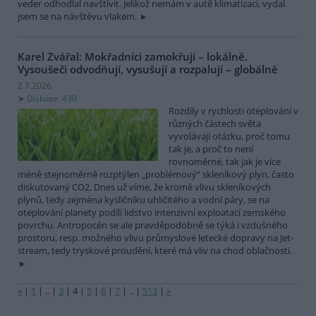
veder odhodlal navštívit. Jelikož nemám v autě klimatizaci, vydal
jsem se na návštěvu vlakem.
Karel Zvářal: Mokřadníci zamokřují – lokálně.
Vysoušeči odvodňují, vysušují a rozpalují – globálně
2.7.2026
Diskuse: 430
Rozdíly v rychlosti oteplování v
různých částech světa
vyvolávají otázku, proč tomu
tak je, a proč to není
rovnoměrné, tak jak je více
méně stejnoměrně rozptýlen „problémový“ skleníkový plyn, často
diskutovaný CO2. Dnes už víme, že kromě vlivu skleníkových
plynů, tedy zejména kysličníku uhličitého a vodní páry, se na
oteplování planety podílí lidstvo intenzivní exploatací zemského
povrchu. Antropocén se ale pravděpodobně se týká i vzdušného
prostoru, resp. možného vlivu průmyslové letecké dopravy na Jet-
stream, tedy tryskové proudění, které má vliv na chod oblačnosti.
«
|
1
|
..
|
3
|
4
|
5
|
6
|
7
|
..
|
513
|
»