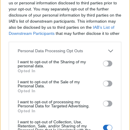
us or personal information disclosed to third parties prior to
ročníku ankety Zelená perla.
Na konci června 2026 ovšem
your opt-out. You may separately opt-out of the further
žádné výsledky 31. ročníku za
disclosure of your personal information by third parties on the
rok 2025 nezveřejnily, jen
obsáhlý analytický článek s vybranými
IAB’s list of downstream participants. This information may
výsledky ankety během jejích třiceti ročníků
. Je tedy jistě vhodné
also be disclosed by us to third parties on the
IAB’s List of
uvést důvody jejího ukončení.
Downstream Participants
that may further disclose it to other
third parties.
Gabriela Rusó: Právnická fakulta Univerzity Palackého
v Olomouci vytvořila iniciativu za ochranu delfínů a
Personal Data Processing Opt Outs
velryb před jejich lovem
I want to opt-out of the Sharing of my
5.7.2026
personal data.
Diskuse: 8
Opted In
Iniciativa akademiků
olomoucké univerzity
, kterou
I want to opt-out of the Sale of my
lze podepsat a tím vyjádřit svůj
Personal Data.
protest proti krutým
Opted In
způsobům zabíjení.
I want to opt-out of processing my
Personal Data for Targeted Advertising.
Jiří Svoboda: SVOL vyzývá vládu k ochraně financování
Opted In
zemědělství, lesnictví a rozvoje venkova v příštím
rozpočtu EU
I want to opt-out of Collection, Use,
Retention, Sale, and/or Sharing of my
4.7.2026
Personal Data that Is Unrelated with the