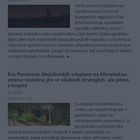
Diskuse: 7
Vznik pracovní skupiny na
národní úrovni inicioval
Energetický regulační úřad
(ERÚ) krátce po rozsáhlém
výpadku elektřiny, který v
červenci loňského roku zasáhl velkou část území České republiky.
Jejím cílem bylo objektivně posoudit průběh výpadku a navrhnout
nápravná opatření, která v ideálním případě pomohou podobným
událostem předcházet, a když už nastanou, tak urychlí jejich řešení
a omezí dopady na odběratele.
Eva Pernicová: Nejúčinnější adaptace na klimatickou
změnu nezačíná jen ve vládních strategiích, ale přímo
v krajině
9.7.2026
Diskuse: 33
O adaptaci na klimatickou
změnu se nerozhoduje jen v
parlamentu nebo na
mezinárodních summitech. O
její podobě rozhodují také
tisíce drobných zásahů v krajině. V lesích, na loukách a v
mokřadech, které pomáhají obnovovat nejen přirozený vodní