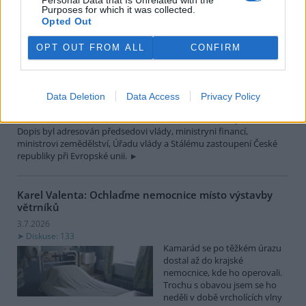
Diskuse: 38
Purposes for which it was collected.
Sdružení vlastníků obecních,
Opted Out
soukromých a církevních lesů
v ČR (SVOL) se obrátilo na
OPT OUT FROM ALL
CONFIRM
vládu České republiky s
výzvou, aby do české pozice
pro jednání o víceletém finančním rámci Evropské unie na období
2028–2034 a o podobě společné zemědělské politiky po roce 2027
Data Deletion
Data Access
Privacy Policy
promítla požadavek na zachování samostatného a účelově
chráněného financování zemědělství, lesnictví a rozvoje venkova.
Dopis byl adresován předsedovi vlády, ministryni financí,
ministrovi zemědělství, Úřadu vlády a Stálému zastoupení České
republiky při Evropské unii.
Karel Valenta: Ochlaďme nemocnice místo výstavby
větrníků
3.7.2026
Diskuse: 133
Kamarád se po těžkém úrazu
dostal až do krajské
nemocnice, kde ho operovali.
Trochu s obavou jsem se ho
neděli v době vrcholících vlny