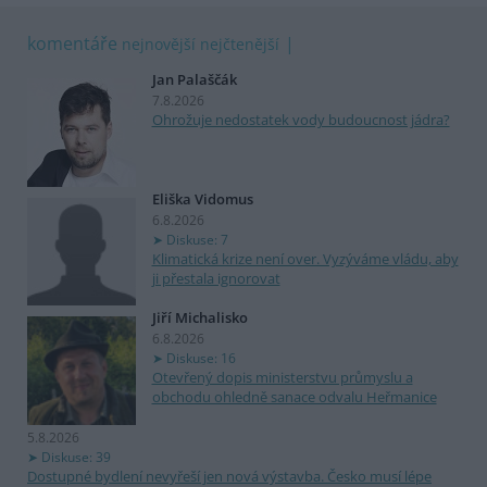
komentáře
nejnovější
nejčtenější
Jan Palaščák
7.8.2026
Ohrožuje nedostatek vody budoucnost jádra?
Eliška Vidomus
6.8.2026
Diskuse: 7
Klimatická krize není over. Vyzýváme vládu, aby
ji přestala ignorovat
Jiří Michalisko
6.8.2026
Diskuse: 16
Otevřený dopis ministerstvu průmyslu a
obchodu ohledně sanace odvalu Heřmanice
5.8.2026
Diskuse: 39
Dostupné bydlení nevyřeší jen nová výstavba. Česko musí lépe