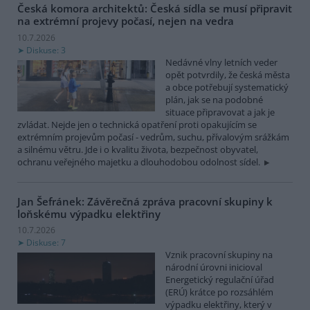
Česká komora architektů: Česká sídla se musí připravit
na extrémní projevy počasí, nejen na vedra
10.7.2026
Diskuse: 3
Nedávné vlny letních veder
opět potvrdily, že česká města
a obce potřebují systematický
plán, jak se na podobné
situace připravovat a jak je
zvládat. Nejde jen o technická opatření proti opakujícím se
extrémním projevům počasí - vedrům, suchu, přívalovým srážkám
a silnému větru. Jde i o kvalitu života, bezpečnost obyvatel,
ochranu veřejného majetku a dlouhodobou odolnost sídel.
Jan Šefránek: Závěrečná zpráva pracovní skupiny k
loňskému výpadku elektřiny
10.7.2026
Diskuse: 7
Vznik pracovní skupiny na
národní úrovni inicioval
Energetický regulační úřad
(ERÚ) krátce po rozsáhlém
výpadku elektřiny, který v