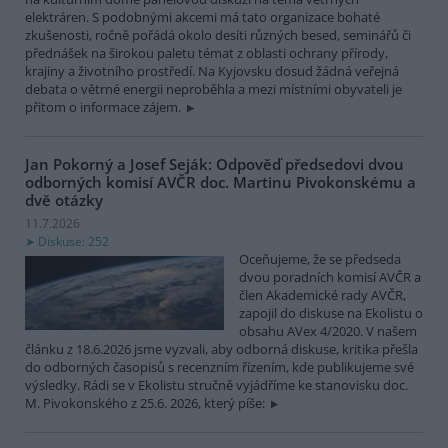
elektráren. S podobnými akcemi má tato organizace bohaté
zkušenosti, ročně pořádá okolo desíti různých besed, seminářů či
přednášek na širokou paletu témat z oblasti ochrany přírody,
krajiny a životního prostředí. Na Kyjovsku dosud žádná veřejná
debata o větrné energii neproběhla a mezi místními obyvateli je
přitom o informace zájem.
Jan Pokorný a Josef Seják: Odpověď předsedovi dvou
odborných komisí AVČR doc. Martinu Pivokonskému a
dvě otázky
11.7.2026
Diskuse: 252
Oceňujeme, že se předseda
dvou poradních komisí AVČR a
člen Akademické rady AVČR,
zapojil do diskuse na Ekolistu o
obsahu AVex 4/2020. V našem
článku z 18.6.2026 jsme vyzvali, aby odborná diskuse, kritika přešla
do odborných časopisů s recenzním řízením, kde publikujeme své
výsledky. Rádi se v Ekolistu stručně vyjádříme ke stanovisku doc.
M. Pivokonského z 25.6. 2026, který píše: