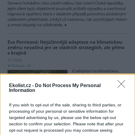
červenci loňského roku zasáhl velkou část území České republiky.
Jejím cílem bylo objektivně posoudit průběh výpadku a navrhnout
nápravná opatření, která v ideálním případě pomohou podobným
událostem předcházet, a když už nastanou, tak urychlí jejich řešení
a omezí dopady na odběratele.
Eva Pernicová: Nejúčinnější adaptace na klimatickou
změnu nezačíná jen ve vládních strategiích, ale přímo
v krajině
9.7.2026
Diskuse: 33
O adaptaci na klimatickou
změnu se nerozhoduje jen v
parlamentu nebo na
Ekolist.cz -
Do Not Process My Personal
mezinárodních summitech. O
Information
její podobě rozhodují také
tisíce drobných zásahů v krajině. V lesích, na loukách a v
mokřadech, které pomáhají obnovovat nejen přirozený vodní
If you wish to opt-out of the sale, sharing to third parties, or
režim, ale také celkově zvyšovat odolnost krajiny vůči dopadům
processing of your personal or sensitive information for
měnícího se klimatu.
targeted advertising by us, please use the below opt-out
section to confirm your selection. Please note that after your
opt-out request is processed you may continue seeing
Otakar Hobza: Česko: Radiátor na každou střechu!