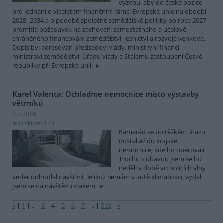
výzvou, aby do české pozice
pro jednání o víceletém finančním rámci Evropské unie na období
2028–2034 a o podobě společné zemědělské politiky po roce 2027
promítla požadavek na zachování samostatného a účelově
chráněného financování zemědělství, lesnictví a rozvoje venkova.
Dopis byl adresován předsedovi vlády, ministryni financí,
ministrovi zemědělství, Úřadu vlády a Stálému zastoupení České
republiky při Evropské unii.
Karel Valenta: Ochlaďme nemocnice místo výstavby
větrníků
3.7.2026
Diskuse: 133
Kamarád se po těžkém úrazu
dostal až do krajské
nemocnice, kde ho operovali.
Trochu s obavou jsem se ho
neděli v době vrcholících vlny
veder odhodlal navštívit. Jelikož nemám v autě klimatizaci, vydal
jsem se na návštěvu vlakem.
«
|
1
|
..
|
3
|
4
|
5
|
6
|
7
|
..
|
513
|
»