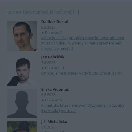
komentáře
nejnovější
nejčtenější
Dalibor Dostál
8.8.2026
Diskuse: 2
Místo kosení vyprahlých trávníků odstraňování
invazních dřevin. Změny klimatu promění péči
o zeleň ve městech
Jan Palaščák
7.8.2026
Diskuse: 13
Ohrožuje nedostatek vody budoucnost jádra?
Eliška Vidomus
6.8.2026
Diskuse: 51
Klimatická krize není over. Vyzýváme vládu, aby
ji přestala ignorovat
Jiří Michalisko
6.8.2026