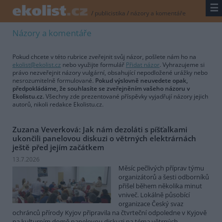
☰
/
publicistika
/
názory a komentáře
Názory a komentáře
Pokud chcete v této rubrice zveřejnit svůj názor, pošlete nám ho na
ekolist@ekolist.cz
nebo využijte formulář
Přidat názor
. Vyhrazujeme si
právo nezveřejnit názory vulgární, obsahující nepodložené urážky nebo
nesrozumitelně formulované.
Pokud výslovně neuvedete opak,
předpokládáme, že souhlasíte se zveřejněním vašeho názoru v
Ekolistu.cz.
Všechny zde prezentované příspěvky vyjadřují názory jejich
autorů, nikoli redakce Ekolistu.cz.
Zuzana Veverková: Jak nám dezoláti s píšťalkami
ukončili panelovou diskuzi o větrných elektrárnách
ještě před jejím začátkem
13.7.2026
Měsíc pečlivých příprav týmu
organizátorů a šesti odborníků
přišel během několika minut
vniveč. Lokálně působící
organizace Český svaz
ochránců přírody Kyjov připravila na čtvrteční odpoledne v Kyjově
na kulturním domě panelovou diskuzi na téma větrných