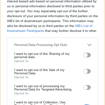
interest-based ads based on personal information utilized by
8.7.2026
us or personal information disclosed to third parties prior to
Diskuse: 13
Když projíždím novou
your opt-out. You may separately opt-out of the further
zástavbou na okraji
disclosure of your personal information by third parties on the
jakéhokoliv většího města,
IAB’s list of downstream participants. This information may
vidím pořád stejnou skladbu.
also be disclosed by us to third parties on the
IAB’s List of
Světlá fasáda, černá nebo
Downstream Participants
that may further disclose it to other
aspoň velmi tmavá krytina. Dům vedle domu, ulice za ulicí, katalog
third parties.
za katalogem. Není to náhoda ani vkus jednotlivce. Je to výchozí
nastavení, které nikdo v procesu návrhu vědomě neotevřel a
nezpochybnil.
Personal Data Processing Opt Outs
I want to opt-out of the Sharing of my
personal data.
Miroslav Patrik: Končíme s pořádáním ankety Zelená
Opted In
perla. Proč?
7.7.2026
I want to opt-out of the Sale of my
Diskuse: 30
Personal Data.
Děti Země na konci června
Opted In
2025 zveřejnily výsledky 30.
ročníku ankety Zelená perla.
I want to opt-out of processing my
Na konci června 2026 ovšem
Personal Data for Targeted Advertising.
žádné výsledky 31. ročníku za
Opted In
rok 2025 nezveřejnily, jen
obsáhlý analytický článek s vybranými
výsledky ankety během jejích třiceti ročníků
. Je tedy jistě vhodné
I want to opt-out of Collection, Use,