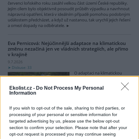
červenci loňského roku zasáhl velkou část území České republiky.
Jejím cílem bylo objektivně posoudit průběh výpadku a navrhnout
nápravná opatření, která v ideálním případě pomohou podobným
událostem předcházet, a když už nastanou, tak urychlí jejich řešení
a omezí dopady na odběratele.
Eva Pernicová: Nejúčinnější adaptace na klimatickou
změnu nezačíná jen ve vládních strategiích, ale přímo
v krajině
9.7.2026
Diskuse: 33
O adaptaci na klimatickou
změnu se nerozhoduje jen v
parlamentu nebo na
Ekolist.cz -
Do Not Process My Personal
mezinárodních summitech. O
Information
její podobě rozhodují také
tisíce drobných zásahů v krajině. V lesích, na loukách a v
mokřadech, které pomáhají obnovovat nejen přirozený vodní
If you wish to opt-out of the sale, sharing to third parties, or
režim, ale také celkově zvyšovat odolnost krajiny vůči dopadům
processing of your personal or sensitive information for
měnícího se klimatu.
targeted advertising by us, please use the below opt-out
section to confirm your selection. Please note that after your
opt-out request is processed you may continue seeing
Otakar Hobza: Česko: Radiátor na každou střechu!