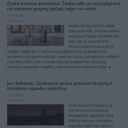
Česká komora architektů: Česká sídla se musí připravit
na extrémní projevy počasí, nejen na vedra
10.7.2026
Diskuse: 3
Nedávné vlny letních veder
opět potvrdily, že česká města
a obce potřebují systematický
plán, jak se na podobné
situace připravovat a jak je
zvládat. Nejde jen o technická opatření proti opakujícím se
extrémním projevům počasí - vedrům, suchu, přívalovým srážkám
a silnému větru. Jde i o kvalitu života, bezpečnost obyvatel,
ochranu veřejného majetku a dlouhodobou odolnost sídel.
Jan Šefránek: Závěrečná zpráva pracovní skupiny k
loňskému výpadku elektřiny
10.7.2026
Diskuse: 7
Vznik pracovní skupiny na
národní úrovni inicioval
Energetický regulační úřad
(ERÚ) krátce po rozsáhlém
výpadku elektřiny, který v