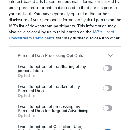
interest-based ads based on personal information utilized by
8.7.2026
us or personal information disclosed to third parties prior to
Diskuse: 13
Když projíždím novou
your opt-out. You may separately opt-out of the further
zástavbou na okraji
disclosure of your personal information by third parties on the
jakéhokoliv většího města,
IAB’s list of downstream participants. This information may
vidím pořád stejnou skladbu.
also be disclosed by us to third parties on the
IAB’s List of
Světlá fasáda, černá nebo
Downstream Participants
that may further disclose it to other
aspoň velmi tmavá krytina. Dům vedle domu, ulice za ulicí, katalog
third parties.
za katalogem. Není to náhoda ani vkus jednotlivce. Je to výchozí
nastavení, které nikdo v procesu návrhu vědomě neotevřel a
nezpochybnil.
Personal Data Processing Opt Outs
I want to opt-out of the Sharing of my
personal data.
Miroslav Patrik: Končíme s pořádáním ankety Zelená
Opted In
perla. Proč?
7.7.2026
I want to opt-out of the Sale of my
Diskuse: 30
Personal Data.
Děti Země na konci června
Opted In
2025 zveřejnily výsledky 30.
ročníku ankety Zelená perla.
I want to opt-out of processing my
Na konci června 2026 ovšem
Personal Data for Targeted Advertising.
žádné výsledky 31. ročníku za
Opted In
rok 2025 nezveřejnily, jen
obsáhlý analytický článek s vybranými
výsledky ankety během jejích třiceti ročníků
. Je tedy jistě vhodné
I want to opt-out of Collection, Use,