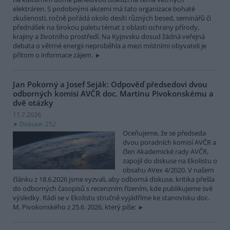
elektráren. S podobnými akcemi má tato organizace bohaté
zkušenosti, ročně pořádá okolo desíti různých besed, seminářů či
přednášek na širokou paletu témat z oblasti ochrany přírody,
krajiny a životního prostředí. Na Kyjovsku dosud žádná veřejná
debata o větrné energii neproběhla a mezi místními obyvateli je
přitom o informace zájem.
Jan Pokorný a Josef Seják: Odpověď předsedovi dvou
odborných komisí AVČR doc. Martinu Pivokonskému a
dvě otázky
11.7.2026
Diskuse: 252
Oceňujeme, že se předseda
dvou poradních komisí AVČR a
člen Akademické rady AVČR,
zapojil do diskuse na Ekolistu o
obsahu AVex 4/2020. V našem
článku z 18.6.2026 jsme vyzvali, aby odborná diskuse, kritika přešla
do odborných časopisů s recenzním řízením, kde publikujeme své
výsledky. Rádi se v Ekolistu stručně vyjádříme ke stanovisku doc.
M. Pivokonského z 25.6. 2026, který píše: