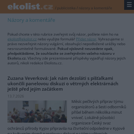
☰
/
publicistika
/
názory a komentáře
Názory a komentáře
Pokud chcete v této rubrice zveřejnit svůj názor, pošlete nám ho na
ekolist@ekolist.cz
nebo využijte formulář
Přidat názor
. Vyhrazujeme si
právo nezveřejnit názory vulgární, obsahující nepodložené urážky nebo
nesrozumitelně formulované.
Pokud výslovně neuvedete opak,
předpokládáme, že souhlasíte se zveřejněním vašeho názoru v
Ekolistu.cz.
Všechny zde prezentované příspěvky vyjadřují názory jejich
autorů, nikoli redakce Ekolistu.cz.
Zuzana Veverková: Jak nám dezoláti s píšťalkami
ukončili panelovou diskuzi o větrných elektrárnách
ještě před jejím začátkem
13.7.2026
Měsíc pečlivých příprav týmu
organizátorů a šesti odborníků
přišel během několika minut
vniveč. Lokálně působící
organizace Český svaz
ochránců přírody Kyjov připravila na čtvrteční odpoledne v Kyjově
na kulturním domě panelovou diskuzi na téma větrných