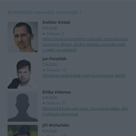
komentáře
nejnovější
nejčtenější
Dalibor Dostál
8.8.2026
Diskuse: 2
Místo kosení vyprahlých trávníků odstraňování
invazních dřevin. Změny klimatu promění péči
o zeleň ve městech
Jan Palaščák
7.8.2026
Diskuse: 13
Ohrožuje nedostatek vody budoucnost jádra?
Eliška Vidomus
6.8.2026
Diskuse: 51
Klimatická krize není over. Vyzýváme vládu, aby
ji přestala ignorovat
Jiří Michalisko
6.8.2026