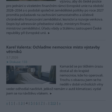
výzvou, aby do české pozice
pro jednání o víceletém finančním rámci Evropské unie na období
2028–2034 a o podobě společné zemědělské politiky po roce 2027
promítla požadavek na zachování samostatného a účelově
chráněného financování zemědělství, lesnictví a rozvoje venkova.
Dopis byl adresován předsedovi vlády, ministryni financí,
ministrovi zemědělství, Úřadu vlády a Stálému zastoupení České
republiky při Evropské unii.
Karel Valenta: Ochlaďme nemocnice místo výstavby
větrníků
3.7.2026
Diskuse: 133
Kamarád se po těžkém úrazu
dostal až do krajské
nemocnice, kde ho operovali.
Trochu s obavou jsem se ho
neděli v době vrcholících vlny
veder odhodlal navštívit. Jelikož nemám v autě klimatizaci, vydal
jsem se na návštěvu vlakem.
«
|
1
|
..
|
3
|
4
|
5
|
6
|
7
|
..
|
513
|
»