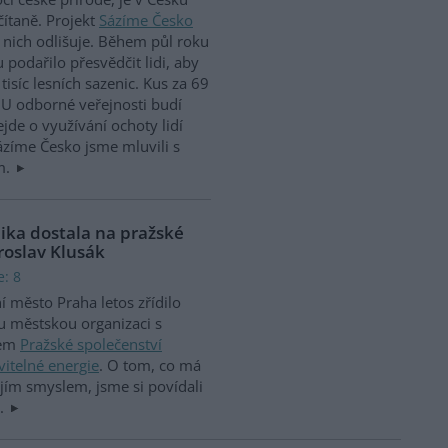
ítaně. Projekt
Sázíme Česko
 nich odlišuje. Během půl roku
 podařilo přesvědčit lidi, aby
tisíc lesních sazenic. Kus za 69
. U odborné veřejnosti budí
ejde o využívání ochoty lidí
ázíme Česko jsme mluvili s
m.
aika dostala na pražské
aroslav Klusák
e: 8
í město Praha letos zřídilo
 městskou organizaci s
vem
Pražské společenství
itelné energie
. O tom, co má
ejím smyslem, jsme si povídali
m.