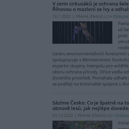
V zemi cirkusáků je ochrana šel
Říhovou o mazlení se lvy a odhal
Diskuse
16.1.2023 | PRAHA (
Ekolist.cz
)
Pavla
už be
proti
ohrož
rostl
Centru environmentálních forenzních v
spolupracuje s Ministerstvem životního
expertní skupiny Interpolu pro wildlife
oboru ochrana přírody. Dříve vedla od
životního prostředí. Pomáhala odhalit 
se podílejí na kriminalitě spojené s di
Sázíme Česko: Co je špatně na t
obnově lesů, jak nejlépe dovedem
Diskus
23.12.2022 | PRAHA (
Ekolist.cz
)
Inicia
pomoc