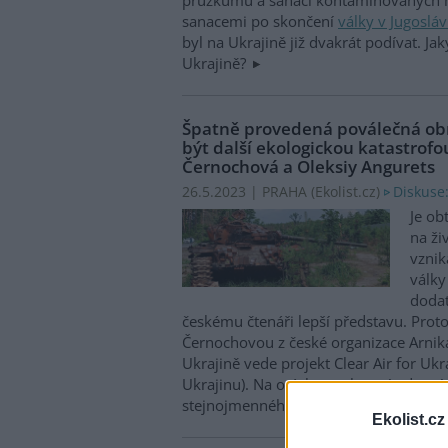
sanacemi po skončení
války v Jugosláv
byl na Ukrajině již dvakrát podívat. Jak
Ukrajině?
Špatně provedená poválečná ob
být další ekologickou katastrofo
Černochová a Oleksiy Angurets
Diskuse:
26.5.2023 | PRAHA (
Ekolist.cz
)
Je ob
na ži
vznik
války
dodat
českému čtenáři lepší představu. Prot
Černochovou z české organizace Arnik
Ukrajině vede projekt Clear Air for Ukr
Ukrajinu). Na otázky spolu s ní odpoví
stejnojmenného programu Oleksiy Ang
Ekolist.cz