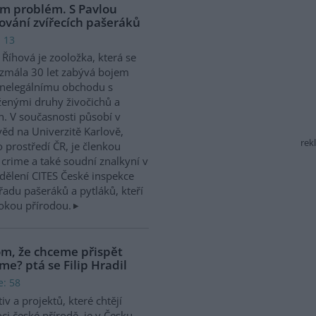
em problém. S Pavlou
ování zvířecích pašeráků
: 13
 Říhová je zooložka, která se
zmála 30 let zabývá bojem
 nelegálnímu obchodu s
enými druhy živočichů a
in. V současnosti působí v
ěd na Univerzitě Karlově,
rek
 prostředí ČR, je členkou
 crime a také soudní znalkyní v
dělení CITES České inspekce
řadu pašeráků a pytláků, kteří
vokou přírodou.
om, že chceme přispět
e? ptá se Filip Hradil
e: 58
tiv a projektů, které chtějí
i české přírodě, je v Česku