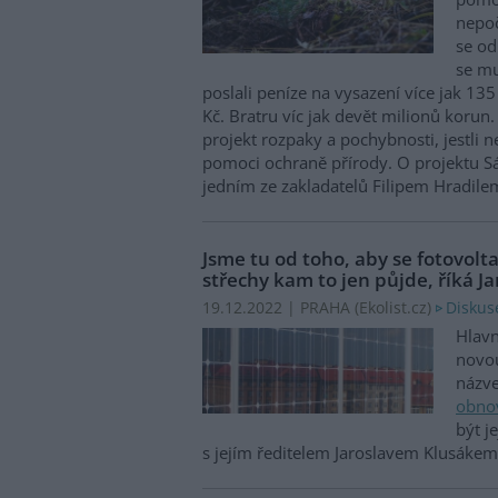
nepoč
se od
se mu
poslali peníze na vysazení více jak 135 
Kč. Bratru víc jak devět milionů korun
projekt rozpaky a pochybnosti, jestli n
pomoci ochraně přírody. O projektu S
jedním ze zakladatelů Filipem Hradile
Jsme tu od toho, aby se fotovolt
střechy kam to jen půjde, říká J
Diskus
19.12.2022 | PRAHA (
Ekolist.cz
)
Hlavn
novou
náz
obnov
být j
s jejím ředitelem Jaroslavem Klusáke