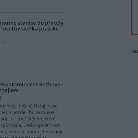
hranné stanice do přírody
í ošetřovatelka pražské
: 14
rek
dekontaminace? Rozhovor
thejlem
1
u invazí ničená Ukrajina se
 nebo později bude muset
ádat se znečištěním, které
 způsobila. Česká společnost
ta, která se mimo jiné věnuje
íst, má zkušenosti se