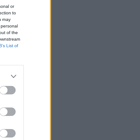
sonal or
ection to
ou may
 personal
out of the
 downstream
B’s List of