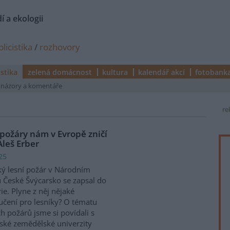
í a ekologii
licistika
/
rozhovory
istika
zelená domácnost
kultura
kalendář akcí
fotobank
názory a komentáře
re
í požáry nám v Evropě zničí
Aleš Erber
25
ý lesní požár v Národním
 České Švýcarsko se zapsal do
rie. Plyne z něj nějaké
čení pro lesníky? O tématu
ch požárů jsme si povídali s
ké zemědělské univerzity