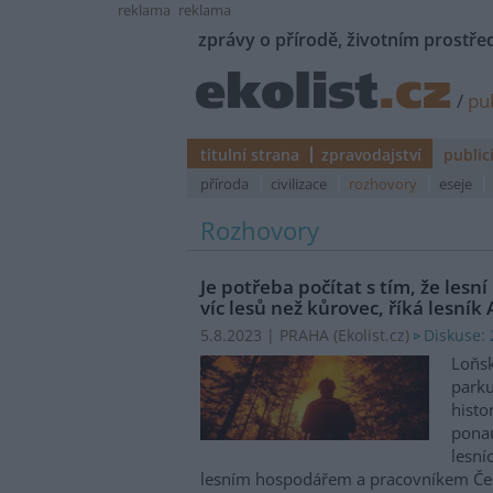
reklama
reklama
zprávy o přírodě, životním prostřed
/
pub
titulní strana
zpravodajství
public
příroda
civilizace
rozhovory
eseje
Rozhovory
Je potřeba počítat s tím, že lesn
víc lesů než kůrovec, říká lesník 
Diskuse: 
5.8.2023 | PRAHA (
Ekolist.cz
)
Loňsk
parku
histo
ponau
lesní
lesním hospodářem a pracovníkem Čes