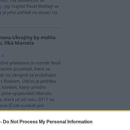
ii
. Její majitel Pavel Mothejl se
ý je jeho pohled na situaci na
nova Ukrajiny by mohla
u, říká Marcela
 4
tížné představit si rozměr škod
votním prostředí, které se
ají na Ukrajině za probíhající
 s Ruskem. Občas je potřeba
 kontext, který umožní
o jsme vyzpovídali Marcelu
a, která už od roku 2017 na
aine (Čisté ovzduší pro
dal ukrajinský kolega ze
urets.
 -
Do Not Process My Personal Information