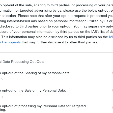
to opt-out of the sale, sharing to third parties, or processing of your per
spíš neodhalí. Důležité
 jsou, říká senátorka Jitka
formation for targeted advertising by us, please use the below opt-out s
r selection. Please note that after your opt-out request is processed y
eing interest-based ads based on personal information utilized by us or
disclosed to third parties prior to your opt-out. You may separately opt-
Seitlová je nejdéle sloužící
losure of your personal information by third parties on the IAB’s list of
orkou. A je také senátorkou,
. This information may also be disclosed by us to third parties on the
IA
 se aktivně a dlouhodobě
Participants
that may further disclose it to other third parties.
e tématu životního prostředí.
hovoru s ní probíráme nejen
řádné publicity, ale i témata,
ale pro společnost závažná.
l Data Processing Opt Outs
o opt-out of the Sharing of my personal data.
Rozhovor s Jiřím
In
ských vodních toků
10
o opt-out of the Sale of my Personal Data.
revitalizací potoků funguje
In
pe? Použít princip
gentního bagristy, říká Jiří
to opt-out of processing my Personal Data for Targeted
cki, specialista vodních toků z
ing.