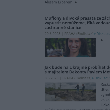
Alešem Erberem.
Muflony a divoká prasata ze zác
vypustit nemůžeme, říká vedouc
záchranné stanice
Diskuse
20.6.2023 | PRAHA (
Ekolist.cz
)
Jak bude na Ukrajině probíhat 
s majitelem Dekonty Pavlem Mo
Diskuse: 
8.6.2023 | PRAHA (
Ekolist.cz
)
Rusko
dříve
vypoř
válka
Dekon
průzkumu a sanaci kontaminovaných m